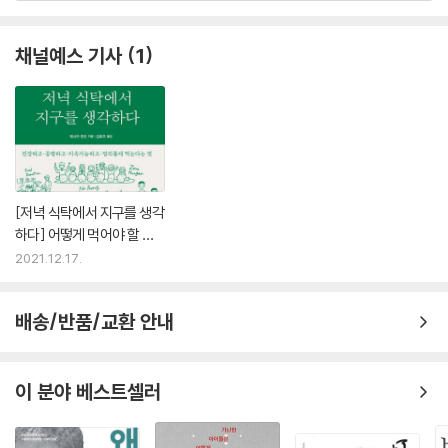
채널예스 기사
1
[저녁 식탁에서 지구를 생각
하다] 어떻게 먹어야 할 것
인가?
2021.12.17.
배송/반품/교환 안내
이 분야 베스트셀러