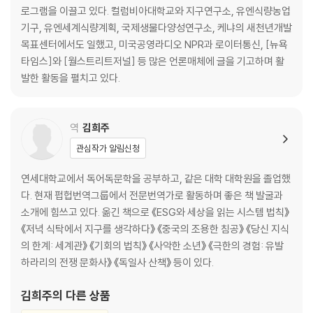
로그램을 이끌고 있다. 컬럼비아대학교와 지구연구소, 유엔식량농업
쌍방향 관계
기구, 유엔세계식량계획, 국제생물다양성연구소, 케냐의 새천년개발
농업의 산업화
목표센터에서도 일했고, 미국공영라디오 NPR과 로이터통신, [뉴욕
변화하는 농업경관과 변화하는 식단
타임스]와 [월스트리트저널] 등 많은 언론매체에 글을 기고하며 활
지구온난화
발한 활동을 펼치고 있다.
[세계 푸드시스템을 위협하는 충격]
농업 다양성 감소
물 부족
역
김희주
수산업과 기후변화
관심작가 알림신청
농작물에 기술 도입
수확 후 저장과 가공
연세대학교에서 독어독문학을 공부하고, 같은 대학 대학원을 졸업했
유통과 마케팅, 판매
다. 현재 펍헙번역그룹에서 전문번역가로 활동하며 좋은 책 발굴과
소개에 힘쓰고 있다. 옮긴 책으로 《ESG와 세상을 읽는 시스템 법칙》
3장. 마구잡이로 먹을 권리가 있나?
《저녁 식탁에서 지구를 생각하다》 《중국의 조용한 침공》 《당신 지식
의 한계: 세계관》 《기회의 법칙》 《사악한 소년》 《극한의 경험: 유발
식단 비용의 불공평
하라리의 전쟁 문화사》 《독일사 산책》 등이 있다.
식품환경의 불평등
육류 생산과 소비의 불평등
김희주
의 다른 상품
[육류를 포함한 식단을 꾸밀 때 유념할 점]