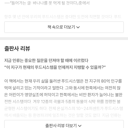
---「들어가는 글: 바나나를 못 먹게 될 것이다」중에서
향후 몇 년 안에 우리의 푸드시스템은 중대한 도전에 직면할 것이다. 푸드
시스템의 주요 목표 중 하나는 세계 인구에 더 건강한 식품을 공급해 영양
책 속으로 더보기
실조를 예방하고 모든 사람이 건강한 식단을 누리도록 하는 것이다. 지금
처럼 세계 모든 나라가 저마다 복합적인 영양실조의 부담을 지는 푸드시스
템이 앞으로도 계속된다면 지구의 건강을 ‘되살리는’ 일은 대단히 어려워
출판사 리뷰
질 것이다.
---「1장. 우리가 먹는 것이 우리인가, 우리가 그저 삼키는 것이 우리인가?」
지금 인류는 중요한 질문을 던져야 할 때에 이르렀다
중에서
“이 지구가 현재의 푸드시스템을 언제까지 지탱할 수 있을까?”
식사 패턴을 바꾸지 않으면 고기와 정제설탕, 지방, 기름이 많이 들어간 식
이 책에서는 현재 우리 삶을 둘러싼 푸드시스템은 전 지구의 80억 인구를
사 때문에 전 세계 개간면적이 늘어나고 농업 분야 온실가스 배출량이 20
먹여 살리고 있는 기적이라고 말한다. 그와 동시에 한쪽에서는 여전히 많
50년까지 80퍼센트 증가할 것으로 예상하는 자료도 있다. 환경이 파괴됨
은 어린이가 영양실조에 허덕이고 한쪽에서는 비만 환자가 늘어나는 불완
에 따라 농사를 짓는 일이나 천연자원과 생태계 서비스를 이용하는 일이
전한 시스템이다. 겨우 12종의 곡물과 5종의 동물이 식탁 위를 점령한 불
점점 더 제한되고 어려워질 것이며, 지구도 식량을 생산하는 현재의 방식
균형한 시스템이기도 하다. 전체 온실가스의 10~24퍼센트가 푸드시스템
과 강도를 더는 감당하지 못할 것이다. 그리고 결과적으로 제한된 식단이
에서 배출되는 등 환경파괴에 일조하는 것은 말할 것도 없다. 지금 인류는
인간의 영양과 건강을 지금보다 훨씬 더 심각하게 위협하게 될 것이다.
유례없이 풍부하고 좋은 음식을 즐기고 있지만, 현재 먹고 있는 음식으로
출판사 리뷰 더보기
---「2장. 캄보디아에서 카레를 요리하면 텍사스에서 토네이도가 발생할