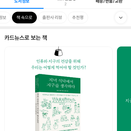
도서정보
배송/반품/교환
2
정보
책 속으로
출판사 리뷰
추천평
카드뉴스로 보는 책