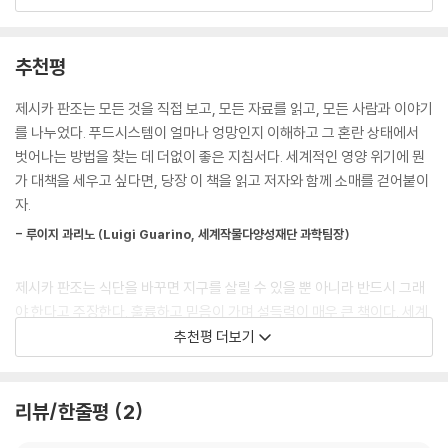
인해 우리는 병들고, 환경은 파괴되고 있다.
까?」중에서
그렇다면 건강하고, 공평하고, 지속가능한 식단을 위해 개인적으로, 그리
추천평
푸드시스템과 관련해 윤리적으로 가장 논란이 큰 쟁점들이 제기되는 분야
고 지역사회와 국가, 국제사회에서 실천해야 할 일은 무엇일까? 이 책에서
가 바로 육류 생산과 소비다. 굶주리는 사람이 여전히 많은데 늘어나는 고
는 먼저 푸드시스템을 개선하기 위한 정책적인 접근 방안을 제시한다. 농
제시카 판조는 모든 것을 직접 보고, 모든 자료를 읽고, 모든 사람과 이야기
기 수요를 맞추기 위해 주요 곡물을 먹여가며 동물을 키우는 것이 과연 윤
업체계를 다양화하면 취약한 계층에서 충분한 영양을 공급받을 수 있고,
를 나누었다. 푸드시스템이 얼마나 엉망인지 이해하고 그 혼란 상태에서
리적으로 옳은 일일까? 식량을 마련한다는 단 한 가지 목적으로 동물을 죽
생산지에서 식탁까지의 유통단계를 줄이고 로컬푸드를 지원하는 정책을
벗어나는 방법을 찾는 데 더없이 좋은 지침서다. 세계적인 영양 위기에 뭔
이거나 여러 가지 방법으로 동물을 이용하는 것은 윤리적으로 옳은 것일
실시하면 생산자와 소비자 그리고 지구에 모두 이득이 된다. 건강에 좋은
가 대책을 세우고 싶다면, 당장 이 책을 읽고 저자와 함께 소매를 걷어붙이
까? 영양이 부족한 사람이나, 무엇보다 동물성 식품을 거의 먹지 못하는
식품을 선택할 수 있도록 식품환경을 설계하거나, 어린이나 취약계층을 파
자.
(하지만 건강을 위해 동물성 식품이 필요한) 사람들에게도 고소득 국가의
고드는 정크푸드 마케팅을 제한함으로써 비만 발생률을 줄일 수도 있다.
소비자와 똑같이 육류 소비를 줄이라고 요구하는 것이 과연 옳은가?
- 루이지 과리노 (Luigi Guarino, 세계작물다양성재단 과학팀장)
---「3장. 마구잡이로 먹을 권리가 있나?」중에서
그렇다면 현재의 시스템을 바꾸기 위해 개인이 할 수 있는 일은 무엇일까?
제시카 판조는 식단을 바꾸면 지구를 살릴 수 있을 뿐 아니라 반드시 그래
꿀벌 한 마리가 과연 벌집을 살릴 수 있을까? 이 책은 “그렇다”고 답한다.
건강에 나쁜 식품의 광고, 특히 어린이를 겨냥한 광고는 근절되어야 한다.
야 한다고 주장한다. 훌륭하고 믿음이 가며 설득력이 매우 큰 책이다. 세계
우리가 식탁에 올리는 것과 지지하는 정책을 통해 변화를 이끌 수 있다고.
WHO가 전 세계에 권고하는 모유수유 대신 아이들에게 분유를 먹이도록
식량 문제에 관심 있는 사람이면 반드시 읽어야 할 필독서다.
추천평 더보기
광고하는 분유회사의 공격적인 마케팅으로부터 엄마들을 보호해야 한다.
고소득 국가에서 소고기 소비를 줄인다면 보다 건강한 식생활을 지향하는
- 매리언 네슬 (Marion Nestle, 뉴욕대학교 명예교수, 『Let’s Ask Marion』
그러려면 대대적인 교육 캠페인을 시행하는 동시에 분유회사가 영양교육
동시에 환경 영향도 최소화할 수 있다. 그럼으로써 영양이 부족한 저소득
저자)
과 정책결정 과정에 참여하지 못하도록 막고, 만일 분유회사가 국제협약을
리뷰/한줄평
2
국가에서 동물성 식품을 섭취할 수 있게 된다면 공정성에 한발 나아가는
위반하면 강력하게 제재해야 한다. 전 세계가 함께 나서서 어린이와 취약
것이 된다. 식물성 식품 위주로 식단을 꾸리는 것만으로도 나 자신과 타인
제시카 판조 박사의 책은 음식 섭취자에게 경종을 울릴 뿐 아니라 국제 푸