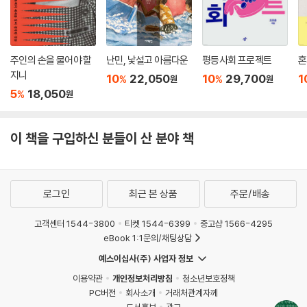
주인의 손을 물어야 할
난민, 낯설고 아름다운
평등사회 프로젝트
혼
지니
10
22,050
10
29,700
1
%
%
원
원
5
18,050
%
원
이 책을 구입하신 분들이 산 분야 책
로그인
최근 본 상품
주문/배송
고객센터 1544-3800
티켓 1544-6399
중고샵 1566-4295
eBook 1:1문의/채팅상담
예스이십사(주) 사업자 정보
이용약관
개인정보처리방침
청소년보호정책
PC버전
회사소개
거래처관계자께