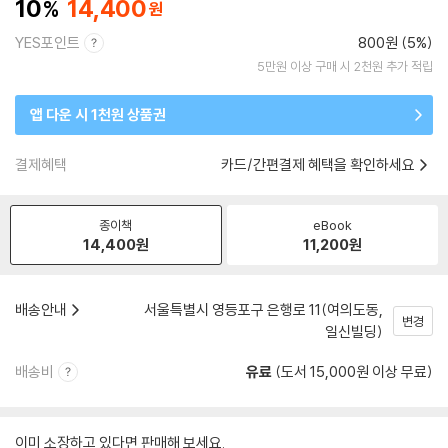
10
14,400
YES포인트
800원 (5%)
5만원 이상 구매 시 2천원 추가 적립
앱 다운 시 1천원 상품권
결제혜택
카드/간편결제 혜택을 확인하세요
종이책
eBook
14,400
원
11,200
원
배송안내
서울특별시 영등포구 은행로 11(여의도동,
변경
일신빌딩)
배송비
유료
(도서 15,000원 이상 무료)
이미 소장하고 있다면 판매해 보세요.