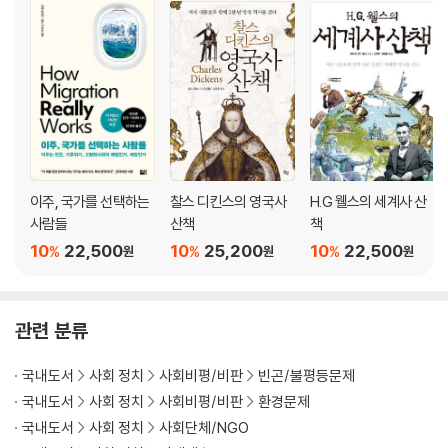
여성 불평등
4장. 더 나은 정책이 더 나은 식품을 만들까?
농업체계의 다양성 향상
영양을 생각하는 농사
식량안보와 영양을 위한 공급사슬 재정비
식품환경 선택설계
이주, 국가를 선택하는
찰스 디킨스의 영국사
H.G 웰스의 세계사 산
건강에 나쁜 식품의 광고와 마케팅 제한
사람들
산책
책
이트-랜싯 보고서의 권고
10
22,500
10
25,200
10
22,500
%
%
%
원
원
원
건강하고 지속가능한 식단 선택을 위해
재정정책 강화
의사결정자에게 전달할 증거와 데이터 보강
[식량체계계기판: 새로운 정보도구]
관련 분류
영양과 푸드시스템을 개선할 자금조달
희생에 대한 고려
국내도서
사회 정치
사회비평/비판
빈곤/불평등문제
국내도서
사회 정치
사회비평/비판
환경문제
5장. 꿀벌 한 마리가 벌집을 살릴 수 있을까?
국내도서
사회 정치
사회단체/NGO