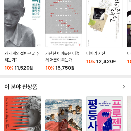
왜 세계의 절반은 굶주
가난한 아이들은 어떻
미아리 서신
바
리는가?
게 어른이 되는가
10
12,420
1
%
원
10
11,520
10
15,750
%
%
원
원
이 분야 신상품