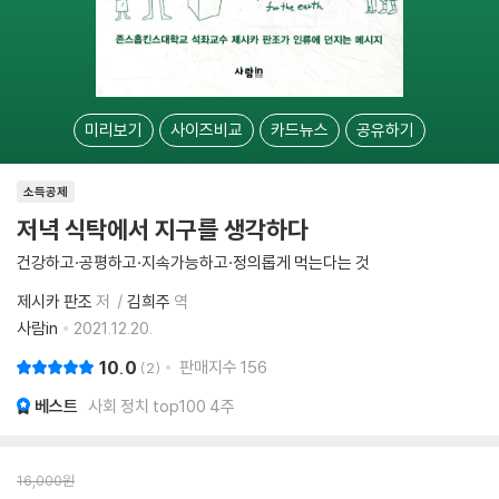
미리보기
사이즈비교
카드뉴스
공유하기
소득공제
저녁 식탁에서 지구를 생각하다
건강하고·공평하고·지속가능하고·정의롭게 먹는다는 것
제시카 판조
저
김희주
역
사람in
2021.12.20.
10.0
판매지수
156
2
베스트
사회 정치 top100 4주
16,000
원