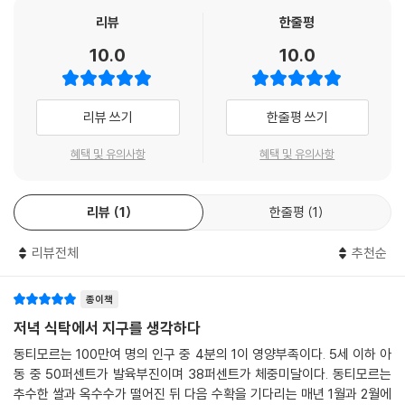
계층을 겨냥하거나 공공보건 정책을 훼손하는 정크푸드 광고를 규제해야
의 건강, 그리고 지구의 건강에 이바지할 수 있다.
드시스템을 생태학적으로나 사회적으로 더 공정하게 만들 방법을 제시한
리뷰
한줄평
한다.
다. 현재 식량을 생산하는 방식이 얼마나 취약한지 설명하고, 상황이 개선
---「4장. 더 나은 정책이 더 나은 식품을 만들까?」중에서
10.0
10.0
음식물쓰레기를 줄이고, 식품라벨을 확인하여 건강을 해치지 않는 식품을
될 수 있다는 희망을 준다.
신중하게 택하고, 지속가능한 포장을 한 식품과 못난이 식품을 구매하는
- 대니엘 니런버그 (Danielle Nierenberg, 푸드탱크 대표, 2020년 줄리아차
공동체 안에서 추진하는 운동이 지역과 국가, 더 나아가 세계의 변화를 불
등 건강과 지구를 위해 더 나은 선택을 하려고 애쓰는 우리의 모든 행동이
일드상 수상자)
러일으키기도 한다. 사회운동과 시민사회단체는 소규모 농가나 목축업자,
리뷰 쓰기
한줄평 쓰기
의미가 있다. 한 끼의 식탁을 꾸밀 때마다 가족의 건강과 환경의 지속가능
농민, 식품업계 종사자, 소규모 수산업자, 수렵채집인, 원주민, 땅이 없는
성을 모두 고려하는 것은 쉽지 않은 일이다. 그러나 우리에게는 누구든지
사람, 농촌 여성, 청년들의 목소리를 전 세계로 전파할 수 있다. 디지털 기
혜택 및 유의사항
혜택 및 유의사항
자기 자신과 환경의 건강을 지키려면 식품 선택이 정말 중요하다. 이 책은
자신과 가족과 공동체 그리고 이 지구를 위해 건강과 지속가능성을 개선할
술이 발전하며 이제는 단체나 기관, 개인이 직접 전 세계에 의견을 전달할
여러분의 선택이 얼마나 광범위한 영향을 미치는지 설명하고, 당면한 문제
기회가 있다고 저자는 강조한다.
수 있게 되었다. 이런 플랫폼을 활용하면 토론하고 교육하고 능력을 배양
에 대응해 실천할 방법을 제시한다. 음식과 지구를 사랑한다면 이 책을 탐
리뷰
1
한줄평
1
하고 책임감을 고취함은 물론 보다 잘 감시할 수 있을 것이다.
독하라. 그리고 잘 드시길!
세계 어느 곳도 영양 문제에서 자유롭지 못하고 모든 나라가 기후변화와
---「5장. 꿀벌 한 마리가 벌집을 살릴 수 있을까?」중에서
식량 때문에 고통을 받게 될 것이라는 예측은 우리를 불안하게 만든다. 그
- 미칠 바커 (Michiel Bakker, 구글 글로벌직장프로그램 부사장)
리뷰전체
추천순
러나 한편 변화를 향해 발걸음을 내딛는 사람들로부터 희망을 발견할 수
있을 것이다. 이 책을 덮을 때쯤에는 독자들도 미래의 푸드시스템을 보다
지금처럼 식품 선택의 영향을 의식하거나 제시카 판조 같은 선구자의 이야
종이책
건강하고 공평하고 지속가능하게 만드는 데 기꺼이 동참하고픈 마음이 생
기에 유심히 귀를 기울여야 했던 적이 없었다. 재치와 통찰력, 절실함이 넘
저녁 식탁에서 지구를 생각하다
길 것이다.
치는 이 책은 개인적으로 혹은 직업적으로 먹거리와 식품 원산지가 중요한
동티모르는 100만여 명의 인구 중 4분의 1이 영양부족이다. 5세 이하 아
사람이면 반드시 읽어야 할 필독서다.
동 중 50퍼센트가 발육부진이며 38퍼센트가 체중미달이다. 동티모르는
- 군힐트 스토르달렌 (Gunhild Stordalen, EAT재단 설립자·회장)
추수한 쌀과 옥수수가 떨어진 뒤 다음 수확을 기다리는 매년 1월과 2월에