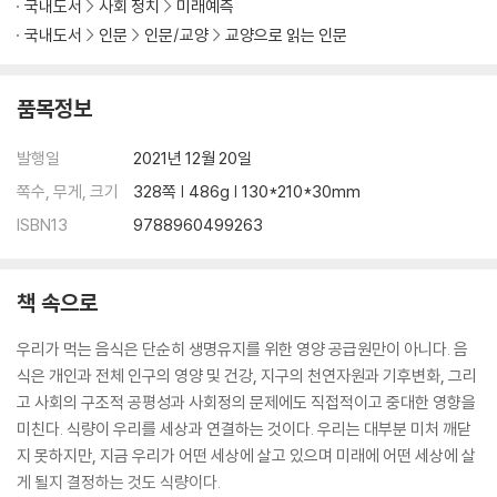
국내도서
사회 정치
미래예측
건강하고 지속가능한 식단을 향해
국내도서
인문
인문/교양
교양으로 읽는 인문
지속가능성과 건강의 균형 맞추기
라이프스타일에 맞는 식단 선택하기
품목정보
식품행동과 식품의식 고취
[음식물쓰레기를 줄이려면?]
발행일
2021년 12월 20일
식품문맹을 줄이고 요리경험 쌓기
변화를 향한 결집
쪽수, 무게, 크기
328쪽 | 486g | 130*210*30mm
변화를 이끄는 지원
ISBN13
9788960499263
그래서, 식단을 바꾸면 지구를 살릴 수 있을까?
감사의 글
책 속으로
주석
우리가 먹는 음식은 단순히 생명유지를 위한 영양 공급원만이 아니다. 음
식은 개인과 전체 인구의 영양 및 건강, 지구의 천연자원과 기후변화, 그리
고 사회의 구조적 공평성과 사회정의 문제에도 직접적이고 중대한 영향을
미친다. 식량이 우리를 세상과 연결하는 것이다. 우리는 대부분 미처 깨닫
지 못하지만, 지금 우리가 어떤 세상에 살고 있으며 미래에 어떤 세상에 살
게 될지 결정하는 것도 식량이다.