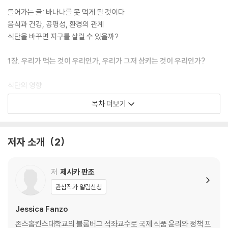
들어가는 글: 바나나를 못 먹게 될 것이다
음식과 건강, 공평성, 환경의 관계
식단을 바꾸면 지구를 살릴 수 있을까?
1장. 우리가 먹는 것이 우리인가, 우리가 그저 삼키는 것이 우리인가?
식단의 영향
[가공식품은 몸에 나쁜가?]
목차 더보기
식량안보
변화하는 식단
영양부족과 부적절한 식단
저자 소개
2
유년기 영양부족
비만
비만과 영양부족의 이중부담
저
제시카 판조
미량영양소 결핍
관심작가 알림신청
사회적 규범과 문화적 전통
Jessica Fanzo
2장. 캄보디아에서 카레를 요리하면 텍사스에서 토네이도가 발생할까?
존스홉킨스대학교의 블룸버그 석좌교수로 국제 식품 윤리와 정책 프