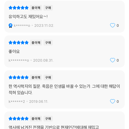
다. 하지만 이런 것들은 늘 전쟁의 외적 사실에서 얻은 교훈들이며, 개인적
종이책
구매
인 전쟁 경험에서는 신의 메시지나 그 어떤 메시지도 읽어내려 하지 않았
유익하고도 재밌어요~!
다.
저자는 그 이유가 지식을 얻는 방법의 차이에 있다고 설명한다. 이 시기에
k******o
2023.11.02.
0
사람들은 성경과 논리를 통해서만 지식을 얻었고 경험의 가치는 인정하지
않았다.
종이책
구매
그렇다면 육체의 반란기에는 어떨까? 1740~1865년, 이 시기에는 전쟁
을 계시 경험으로 보았다. 여기에는 1742년 프랑스 근위대의 군의관으로
좋아요
임명된 뒤 여러 전투에 참여한 라메트리의 역할이 컸다. 라메트리는 전투
k********o
2020.08.31.
0
중 치료한 수많은 환자와 군인의 육체, 그리고 프라이부르크 포위작전 당
시 지독한 열병에 시달리며 자기 정신과 육체를 직접 연구한 것을 바탕으
종이책
구매
로 『영혼의 자연사Histoire naturelle de l’ame』와 『인간 기계론L’Hom
me-machine』을 출간했다. 특히 근대 유물론의 선언이 된 『인간기계론』
한 역사학자의 질문. 죽음은 인생을 바꿀 수 있는가. 그에 대한 해답이
적혀 있습니다.
에서 라메트리는 데카르트의 정신과 육체의 이분법을 파기하는 동시에 정
신과 영혼의 존재도 부인했으며, 생각과 느낌이 물질의 작용이라고 주장했
k******2
2019.06.11.
0
다. 지적 사색은 근거 없는 이론들만 낳을 뿐 진리는 오직 직접적인 물리적
경험으로 얻을 수 있으며, 적절한 경험적 연구로 얻은 결론은 명확하고 단
종이책
구매
순하다는 라메트리의 견해를 이후 수많은 군인 저자가 차용하면서 전쟁 회
고록의 판도가 바뀌었다.
역사에 남겨진 전쟁을 기반으로 현재인간에대해 재밌고