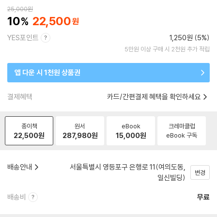
25,000
원
10
22,500
YES포인트
1,250원 (5%)
5만원 이상 구매 시 2천원 추가 적립
앱 다운 시 1천원 상품권
결제혜택
카드/간편결제 혜택을 확인하세요
종이책
원서
eBook
크레마클럽
22,500
원
287,980
원
15,000
원
eBook 구독
배송안내
서울특별시 영등포구 은행로 11(여의도동,
변경
일신빌딩)
배송비
무료