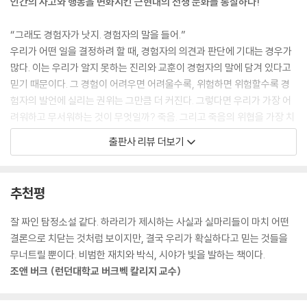
인간의 사고와 행동을 변화시킨 근현대의 전쟁 문화를 통찰하다!
“삶과 죽음을 가르는 경계와 같은 저 선을 한 발자국만 넘어서면 미지의 고
통과 죽음이 도사리고 있다. 그리고 무엇이 있을까? 누가 있을까? 아무도
“그래도 경험자가 낫지. 경험자의 말을 들어.”
모른다. 하지만 그것을 알고 싶어 하지 않는 사람이 있을까?”
우리가 어떤 일을 결정하려 할 때, 경험자의 의견과 판단에 기대는 경우가
도대체 전쟁의 무엇이 진리를 계시한다는 것일까? 대부분의 참전용사는
많다. 이는 우리가 알지 못하는 진리와 교훈이 경험자의 말에 담겨 있다고
전쟁의 극한 육체적 상황을 꼽는다. 배고픔과 추위, 탈진, 부상, 눈앞의 죽
믿기 때문이다. 그 경험이 어려우면 어려울수록, 위험하면 위험할수록 경
음, 그리고 때로는 살인의 전율과 아드레날린이 솟구치는 전투의 흥분 등
험자의 발언에 실리는 권위는 그만큼 더 커진다. 그렇다면 우리가 가장 어
을 꼽는다. 참전용사들은 논리적으로 사고하는 합리주의의 권위와 눈으로
려워하고 무서워하는 것이 무엇일까? 죽음. 그리고 죽음의 위협을 가장 치
목격하는 객관적인 과학의 권위를 포기하고 ‘몸으로 목격한’ 본능적 권위
열하게 경험할 수 있는 것은 무엇일까? 전쟁이다. 『사피엔스』와『호모 데우
출판사 리뷰 더보기
를 주장한다. --- p.38
스』에서 인류에 대한 뛰어난 통찰을 보여준 유발 하라리가 이번에는 전쟁
문화사로 돌아왔다.(『극한의 경험』, 도서출판 옥당)
진영이나 생각은 서로 달라도 20세기 회고록 저자들은 모두 전쟁에서 깨
저자 유발 하라리는 영국 옥스퍼드 대학교에서 중세 전쟁사로 박사 학위를
추천평
닫고 경험한 최고의 것으로 전우애를 꼽는다. 반전사상이 투철한 회고록
받았고, 오랜 시간 이 분야의 연구에 매진했다. ‘전쟁은 무엇일까? 인간은
저자들도 대체로 전장에서 남자가 다른 남자에게 품는 심오한 사랑을 깨달
왜 전쟁에 뛰어들며 전쟁에서 무엇을 느끼고 배울까?’에서 시작된 사유는
잘 짜인 탐정소설 같다. 하라리가 제시하는 사실과 실마리들이 마치 어떤
은 덕분에 어느 정도 전쟁의 공포를 극복할 수 있었다고 말할 정도다.
‘그런데 정말 인간이 전쟁을 경험하면, 자신과 세상에 대해 무언가 심오한
결론으로 치닫는 것처럼 보이지만, 결국 우리가 확실하다고 믿는 것들을
전우애는 중세와 근대 초기에도 분명 존재했다. 사실 전우애는 이 당시가
것을 깨닫는가(계시 체험)? 다른 사람들에게는 없는 권위를 획득하는가
무너트릴 뿐이다. 비범한 재치와 박식, 시야가 빛을 발하는 책이다.
근대 후기보다 더 중요했다. 근대 초기의 군대는 훗날 군에서 책임진 많은
(경험자의 권위)? 도대체 인간은 언제부터 전쟁을 진리를 발견하는 계시
조앤 버크 (런던대학교 버크벡 칼리지 교수)
것들을 전우애로 감당해야 했기 때문이다.
경험으로 이해하기 시작했을까?’로 발전했다. 이번 책 『극한의 경험』은 저
그렇지만 근대 후기 일부 학자들의 주장과 달리, 근대 초기 회고록에서는
자가 이 질문들의 답을 찾는 과정에서 나온 결과물이다.