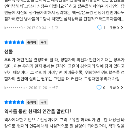
내는 동안 계몽주의와 감성 문화, 낭만주의의 영향으로 전쟁을 계시의 요
인터뷰해서"그당시 심정은 어땠나요?" 하고 질문을해서얻은 개개인의 답
인으로 보기 시작했다는 것이다.
변들에 자신의 생각을가미해서 정리해논 책-같은느낌.전쟁에 한번이라도
참가해봤던 병사들의그당시 처했던 심리상태를 간접적으라도독자들에게
중세 시대 선과 악, 옳음과 그름, 미와 추를 판단하는 주체는 신(초자연적
한번 느껴보라는 일종의 권유도서같음.전쟁의결과는 참혹하고 이기는자
존재)이었다. 신이 모든 권위와 의미의 원천이었고, 유한한 인간의 의견과
k*******9
2017.09.04.
신고
1
댓글
0
나 패하는자 모두에게큰
판단은 바람처럼 속절없는 것이었다. 인문주의 혁명 이전에는 거대한 우주
계획이 인간의 삶에 의미를 부여한다고 믿었다. 그런데 인문주의가 이를
종이책
구매
뒤집어, 거대한 우주에 의미를 부여하는 것은 인간 경험이라고 주장했다.
선물
인문주의 혁명을 거치며 인간이 절대적인 의미의 원천이 되었고, 인간의
우리가 어떤 일을 결정하려 할 때, 경험자의 의견과 판단에 기대는 경우가
자유 의지가 최고의 권위를 획득했다. 따라서 인간은 자신의 느낌과 욕구
많다. 이는 우리가 알지 못하는 진리와 교훈이 경험자의 말에 담겨 있다고
를 신뢰할 수 있게 되었다. 다시 말해, 지혜와 권위의 기준이 신과 이성에서
믿기 때문이다. 그 경험이 어려우면 어려울수록, 위험하면 위험할수록 경
인간과 감정으로 옮겨온 것이다.
험자의 발언에 실리는 권위는 그만큼 더 커진다. 그렇다면 우리가 가장 어
이에 하라리는 인문주의 혁명이후 지식을 얻는 공식이 달라졌다고 말한다.
려워하고 무서워하는 것이 무엇일까? 죽음. 그리고 죽음의 위협을 가장 치
k********o
2019.11.20.
신고
0
댓글
0
지식 = 성경×논리 → 지식 = 경험×감수성
열하게 경험할
중세 시대에는 성경과 논리가 지식을 얻는 방법이었다면 인문주의 혁명을
거치면서 경험과 감수성이 지식을 얻는 방법으로 주목받게 되었고, 이러한
종이책
구매
인식의 변화가 긴 낭만주의 시대를 풍미하며 전쟁에 대한 해석을 바꾸었다
역사를 통한 현재의 인간을 말한다!
는 것이다. 18세기까지 전쟁은 육체에 대한 정신의 승리를 보여주는 대표
역사에대한 기반으로 전쟁이야기 그리고 유발 하라리가 연구한 내용을 바
적인 사례로 해석되었지만, 그때부터 줄곧 상황이 역전되기 시작해 20세
탕으로 현재의 인류에대해 사실적으로 잘 설명이 되어있으며, 책과 담을