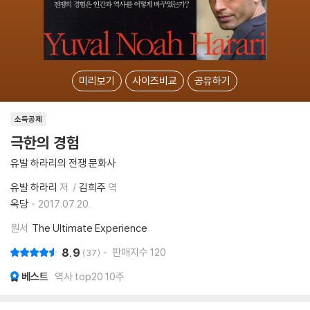
미리보기
사이즈비교
공유하기
소득공제
극한의 경험
유발 하라리의 전쟁 문화사
유발 하라리
저
김희주
역
옥당
2017.07.20.
원서
The Ultimate Experience
8.9
판매지수
120
37
베스트
역사 top20 10주