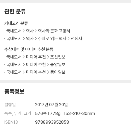
관련 분류
카테고리 분류
국내도서
역사
역사와 문화 교양서
국내도서
역사
주제로 읽는 역사
전쟁사
수상내역 및 미디어 추천 분류
국내도서
미디어 추천
조선일보
국내도서
미디어 추천
중앙일보
국내도서
미디어 추천
동아일보
품목정보
발행일
2017년 07월 20일
쪽수, 무게, 크기
576쪽 | 778g | 153*210*30mm
ISBN13
9788993952858