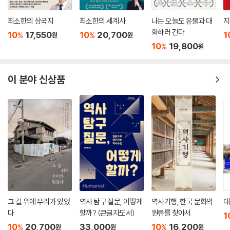
The Return]의 시구는 이를 잘 보여준다.
“어디에서 변화가 시작되었는지 나는 모른다. 나는 평범한 아이로 떠났고,
최소한의 삼국지
최소한의 세계사
나는 오늘도 유물과 대
지
생각하는 남자로 도착했다.”
화하러 간다
10
17,550
10
20,700
1
%
%
원
원
이 책은 근대 시대의 다양한 전쟁 경험담과 그것이 변화시킨 인간의 역사
10
19,800
%
원
를 통해 우리에게 이런 경험담과 비판적 거리를 유지하고, 올바른 전쟁관
을 숙고하며, 오늘날의 전쟁 문화를 헤쳐 나갈 길을 찾도록 길잡이가 되어
줄 것이다.
이 분야 신상품
그 길 위에 우리가 있었
역사 탐구 질문, 어떻게
역사기행, 한국 문화의
대
다
할까? (큰글자도서)
원류를 찾아서
1
10
20,700
33,000
10
16,200
%
%
원
원
원