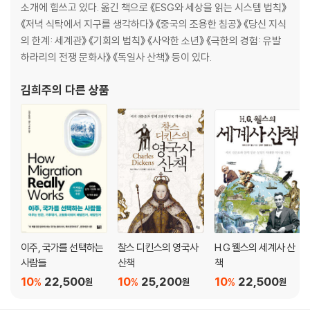
소개에 힘쓰고 있다. 옮긴 책으로 《ESG와 세상을 읽는 시스템 법칙》
《저녁 식탁에서 지구를 생각하다》 《중국의 조용한 침공》 《당신 지식
의 한계: 세계관》 《기회의 법칙》 《사악한 소년》 《극한의 경험: 유발
하라리의 전쟁 문화사》 《독일사 산책》 등이 있다.
김희주
의 다른 상품
이주, 국가를 선택하는
찰스 디킨스의 영국사
H.G 웰스의 세계사 산
사람들
산책
책
10
22,500
10
25,200
10
22,500
%
%
%
원
원
원