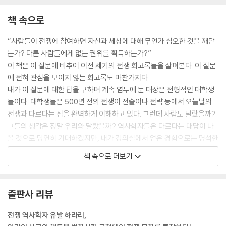
책 속으로
“사람들이 전쟁에 참여하면 자신과 세상에 대해 무언가 심오한 것을 깨닫
는가? 다른 사람들에게 없는 권위를 획득하는가?”
이 책은 이 질문에 비추어 이전 세기의 전쟁 회고록들을 살펴본다. 이 질문
에 전혀 관심을 보이지 않는 회고록도 마찬가지다.
내가 이 질문에 대한 답을 구하며 계속 염두에 둔 대상은 전형적인 대학생
들이다. 대학생들은 500년 전의 전쟁이 전술이나 전략 등에서 오늘날의
전쟁과 다르다는 점을 완벽하게 이해하고 있다. 그런데 사람도 달랐을까?
그들의 생각은 정말 우리와 달랐을까? 역사학자들은 다르다는 대답이 나
올 것으로 당연히 기대하겠지만, 내가 강의실에서 얻은 경험으로는 명석한
학생들에게 사실 정말 다르다고 설명하는 것은 지극히 어려운 일이다. 더
책 속으로 더보기
군다나 10년에 걸쳐 중세와 근대 초기의 회고록을 읽은 나 자신도 생물학
적 구조가 나와 똑같은 인간들이 정말 그토록 묘하게 생각하고 행동했을
것이라고 믿기 어렵다. --- p.12
출판사 리뷰
150년 전 톨스토이는 『전쟁과 평화』에서 첫 전투를 앞둔 사람의 심정을 이
전쟁 역사학자 유발 하라리,
렇게 묘사했다.