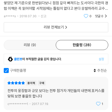
기가 되자 전쟁은 정신에 대한 육체의 승리를 보여주는 주요 사례가 되었
쌓았던 제 기준으로 한번읽다보니 점점 깊이 빠져드는 도서이다.극한의 경
다. 저자는 철학의 무게 중심이 이성과 정신에서 감정과 육체로 기움에 따
험 이책은 꼭 읽어야할 서적임에는 틀림이 없다고 본다.유발하라리 교수의
라 비로소 전쟁을 계시 체험으로 해석하기 시작했다고 설명한다
책은 역사와 함께 자세히 설명이 되어있어 역사학자 혹은 인류학자가 아니
a*****s
2018.07.30.
신고
0
댓글
0
더라도 쉽게 이해
정신의 우위기(1450~1740년) vs 육체의 반란기(1740~1865년),
리뷰 전체보기
무엇이 어떻게 바뀌었나
인문주의 혁명을 기점으로 전쟁을 이해하는 방식이 달라지는데, 저자는 그
리뷰
9
한줄평
28
시기를 정신의 우위기(1450∼1740년)와 육체의 반란기(1740∼1865
년)로 나누어 설명한다.
클린봇
이 부적절한 글을 감지 중입니다.
설정
정신의 우위기에 전쟁 경험담은 주로 중간 계급이나 고위급 지휘관으로 복
무한 귀족들이 썼다. 이들은 전쟁의 극한 경험을 구태여 숨기지 않았다. 그
구매한줄평
추천순
런데 수많은 전투를 묘사하며 살인의 격정과 승리의 환희는 물론 죽음과
부상, 굶주림, 질병 등을 상세하게 설명하지만, 전투원들이 비범한 감각과
종이책
구매
감정을 얻거나 고양된 각성 상태에 도달했다는 내용은 찾아보기 힘들다.
이는 전투원의 개종 경험담이나 영적 자서전, 군인 성자의 성인 열전 등도
전투의 웅장함과 규모 보다는 전투 참가자 개인들의 내면에 포커스를
맞춰 보면 좋을듯 합니다
마찬가지다. 종교인들은 명백히 종교적 측면에서 전쟁을 해석하고, 전쟁이
라는 사건에서 신의 메시지를 읽어내려 했다. 패배와 부상을 신이 분노한
c**********1
2017.07.19.
1
조짐으로, 위험을 모면하거나 승리하는 것을 신성한 은총의 징후로 해석했