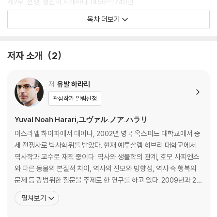
제2부. 전쟁, 정신이 지배하다 1450~1740년
3장. 근대 초기 문화에 싹튼 경험적 진실
목차 더보기
메멘토 모리, 죽음을 기억하라 | 진실의 증언자로 부상하는 육체
4장. 전쟁 회고록, 전쟁 경험을 생략하다
전쟁 경험을 외면한 성인 열전 | 종교인의 전쟁 회고록 | 세속인의 전쟁 회
저자 소개
2
고록
5장. 정신, 육체를 지배하다
육체는 껍데기에 불과하다는 믿음 | 데카르트 철학의 탄생 | 전쟁은 명예로
저
유발 하라리
운 삶의 길 |
관심작가 알림신청
전쟁은 개인적 수단 | 전쟁은 집단적 수단 | 정신과 육체의 내적 전투
Yuval Noah Harari,ユヴァル.ノア.ハラリ
제3부. 전쟁, 육체를 깨우다 1740~1865년
이스라엘 하이파에서 태어나, 2002년 영국 옥스퍼드 대학교에서 중
6장. 육체, 억압하는 정신에 반기를 들다
세 전쟁사로 박사학위를 받았다. 현재 예루살렘 히브리 대학교에서
사고하기 시작한 육체 | 감수성 문화의 도래 | 감수성과 경험이 지식을 만
역사학과 교수로 재직 중이다. 역사와 생물학의 관계, 호모 사피엔스
들다 |
와 다른 동물의 본질적 차이, 역사의 진보와 방향성, 역사 속 행복의
육체의 감각이 이끌어낸 낭만적 숭고
문제 등 광범위한 질문을 주제로 한 연구를 하고 있다. 2009년과 20
7장. 생각하는 사병의 탄생
12년에 ‘인문학 분야 창의성과 독창성에 대한 플론스키 상’을 수상했
펼쳐보기
전쟁기계에서 생각하는 군인으로 | 감수성을 받아들인 군대의 교육 혁명 |
고, 2011년 군대 역사에 관한 논문으로 ‘몬카도 상’을 수상했다. 2012
전쟁 회고록의 새로운 주인공 | 개인의 성장을 약속하는 군대
년 ‘영 이스라엘 아카데미 오브 사이언스’에 선정되었고, 2018년 다