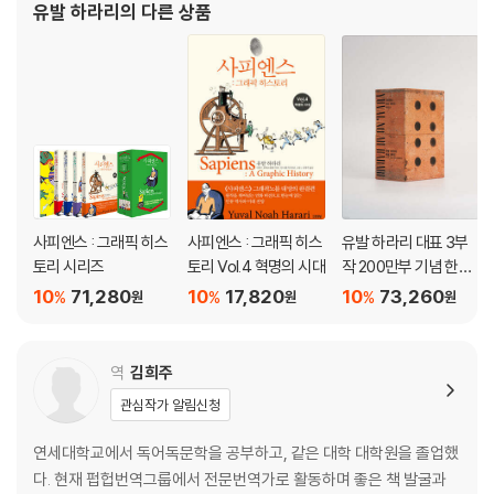
유발 하라리
의 다른 상품
보스에서 열린 세계경제포럼에서 인
제4부. 육체의 눈으로 전쟁을 보다 1740~1865년
8장. 낭만주의 전쟁 회고록의 특징
낭만주의는 전쟁 경험을 어떤 모습으로 바꾸었나? | 풍부한 감각 묘사 |
신경학 언어의 일상화 | 고통에 대한 공감 | 자연에 대한 낭만적 묘사
9장. 전쟁의 핵심 경험
전쟁 문화의 거대담론을 형성한 경험들 | 군사 기초 훈련 | 불세례 | 전투 전
날 밤 |
전투 | 부상과 죽을 고비 | 살인 | 죽음의 목격 | 전투 후 | 전우애 | 귀향
사피엔스 : 그래픽 히스
사피엔스 : 그래픽 히스
유발 하라리 대표 3부
10장. 전쟁 경험의 거대서사
토리 시리즈
토리 Vol.4 혁명의 시대
작 200만부 기념 한정
경험하지 못한 사람은 이해하지 못한다 | 전쟁의 환희 | 전쟁의 환멸 |
판 브릭 에디션
10
71,280
10
17,820
10
73,260
%
%
%
원
원
원
용기와 비겁, 애국심과 환멸의 결합 | 과도한 자극이 초래한 무감각화 |
감각주의 공식에 누락된 변수
역
김희주
? 에필로그 너를 깨우친 것들, 1865~2000년
관심작가 알림신청
? 도판 출처 | 후주 | 참고 자료 | 찾아보기
연세대학교에서 독어독문학을 공부하고, 같은 대학 대학원을 졸업했
다. 현재 펍헙번역그룹에서 전문번역가로 활동하며 좋은 책 발굴과