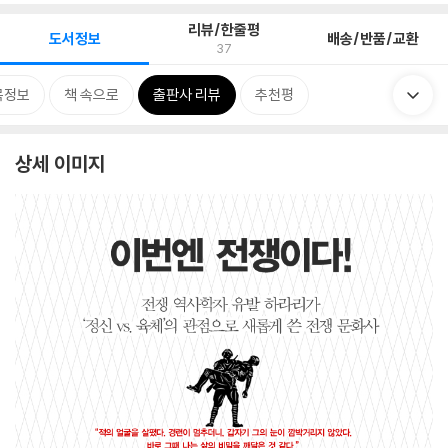
리뷰/한줄평
도서정보
배송/반품/교환
37
목정보
책 속으로
출판사 리뷰
추천평
상세 이미지