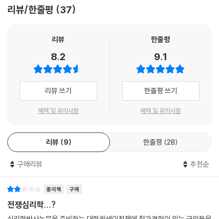
전우애가 중요하게 취급된 것으로 보이지 않는다. 각별하던 동료들의 이름
저자는 전쟁을 체험한 전투원들의 경험담에 나타난 전쟁을 이해하는 방식
리뷰/한줄평
37
조차 언급하지 않는 저자가 대부분이다. 페리 드 기용(Fery de Guyon)
의 변화에 주목한다. 중세부터 근대 후기까지 전투원들의 전쟁 경험담을
은 1541년 알제 원정 당시 전우들과 매우 돈독한 유대 관계를 맺었음에도
비교 분석함으로써 전쟁을 해석하는 시각이 어떻게 변화했는지, ‘계시적
그들과의 유대 관계를 언급하지 않는다. 그중 한 동료의 죽음에 관해서도
리뷰
한줄평
전쟁 해석’이 등장한 사회적, 문화적 배경은 무엇인지 살핀다.
“그 소규모 전투에서 내 친한 친구이자 전우인 사냥꾼이 전사했다”는 설명
이를 위해 저자는 15세기와 21세기를 왔다갔다하며 둘 사이의 거리를 보
8.2
9.1
이 전부다. 친구의 죽음에 대한 기용의 무심함은 전형적인 것이다.
여주고 비교하는 방식으로 책을 끌어나간다. 1부(극한의 경험, 진리의 문
을 열다_1865∼2000년)에서는 계시적 전쟁 해석을 개관하고, 2부(전
--- p.124~125
쟁, 정신이 지배하다_1450∼1740년)에서는 근대초기로 돌아가 20세기
리뷰 쓰기
한줄평 쓰기
와의 극명한 대조를 통해 근대 초기 전쟁 경험담의 특징을 살핀다. 3부(전
쟁, 육체를 깨우다)와 4부(육체의 눈으로 전쟁을 보다)에서는 1740년부
혜택 및 유의사항
혜택 및 유의사항
터 1865년까지 낭만주의 시기에 계시적 전쟁 해석이 형성되는 과정을 검
토함으로써 우리에게 익숙한 근대 후기 전쟁 해석을 새로운 각도로 바라보
리뷰
9
한줄평
28
는 기회를 마련한다.
구매리뷰
추천순
인문주의 혁명, 전쟁의 이해 방식을 바꾸다
종이책
구매
이 책에서 저자의 가장 중요한 논지는 1740년부터 1865년 사이에 전쟁을
전쟁심리학...?
이해하는 방식이 바뀌었다는 것이다. 중세부터 18세기 이전까지는 전쟁을
계시 체험으로 해석하지 않았다. 그러다가 18세기 후반부터 19세기를 지
심리학박사논문을 준비하는 대학원생이전쟁에 참가경험이 있는 군인들을