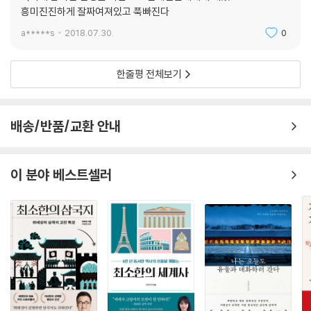
흥미진진하게 잘짜여져있고 푹빠진다
또 낭만주의의 ‘숭고’ 개념도 이러한 변화에 한몫 했다. 낭만주의는 ‘숭고
한’ 경험을 지식과 권위의 특별한 원천으로 강조했고, 낭만주의의 숭고라
a*****s
2018.07.30.
0
는 정의에 완벽하게 들어맞는 것이 바로 전쟁 경험이었다. 아울러 18세기
중반부터 개인적 전쟁 경험담을 기록하고 출간하는 일반 사병이 늘어난 것
한줄평 전체보기
도 이러한 변화에 영향을 미쳤다. 19세기 초가 되자 일반 사병의 전쟁 경험
담이 숫자나 대중적 인지도에서 상급 장교들의 전쟁 경험담에 필적하거나
능가할 정도였다.
배송/반품/교환 안내
전쟁을 경험하면 비로소 보이는 것들
이 분야 베스트셀러
20세기 들어 전쟁 계시 경험담은 유례없는 명성을 얻었다. 하지만 전쟁을
긍정적 계시 경험으로 보는 것뿐 아니라 환멸 경험으로 보는 부정적인 시
각도 늘어났다. 이에 따라 현명한 참전용사 이미지와 미친 참전용사 이미
지가 대립적으로 부각되었다. 전투원들은 ‘극한의 경험’으로 현명해지기도
하고, ‘감당할 수 없는 경험’으로 트라우마를 겪고 무감각해지기도 했지만,
어느 쪽이든 전쟁 전과 전쟁 후 비교할 수 없을 만큼 달라진 것만은 분명하
다.
보어 전쟁에서 귀환하는 영국 군인들을 그린 러디어드 키플링의 시 [귀향