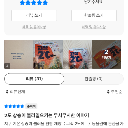
남겨주세요.
리뷰 쓰기
한줄평 쓰기
혜택 및 유의사항
혜택 및 유의사항
2
더보기
3
2
리뷰
31
한줄평
0
리뷰전체
추천순
종이책
2도 상승이 불러일으키는 무시무시한 이야기
지구 기온 상승이 불러올 환경 재앙 ＜고작 2도에...＞ 동물권에 관심을 가