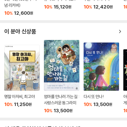
념 리커버)
10
15,120
10
12,420
1
%
%
원
원
10
12,600
%
원
이 분야 신상품
명찰 아저씨, 최고야
엄마를 만나러 가는 길 :
다시 또 만나!
아
사랑스러운 동그라미
게
10
11,250
10
13,500
%
%
원
원
10
13,500
1
%
원