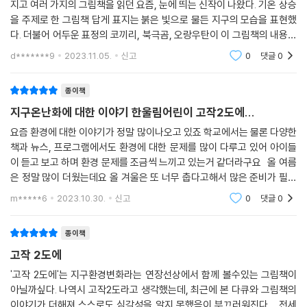
지고 여러 가지의 그림책을 읽던 요즘, 눈에 띄는 신작이 나왔다. 기온 상승
을 주제로 한 그림책 답게 표지는 붉은 빛으로 물든 지구의 모습을 표현했
다. 더불어 어두운 표정의 코끼리, 북극곰, 오랑우탄이 이 그림책의 내용을
미리 보여주는 듯 하다. 지구 기온이 2도 상승하게 되면 동물들에게 일어
d*******9
2023.11.05.
신고
0
댓글
0
날
종이책
지구온난화에 대한 이야기 한울림어린이 고작2도에...
요즘 환경에 대한 이야기가 정말 많이나오고 있죠 학교에서는 물론 다양한
책과 뉴스, 프로그램에서도 환경에 대한 문제를 많이 다루고 있어 아이들
이 듣고 보고 하며 환경 문제를 조금씩 느끼고 있는거 같더라구요 올 여름
은 정말 많이 더웠는데요 올 겨울은 또 너무 춥다고해서 많은 준비가 필요
한거 같아요 사계절이 뚜렷해서 계절마다 자연을 즐기기 좋은 우리나라였
m*****6
2023.10.30.
신고
0
댓글
0
는데 점점
종이책
고작 2도에
'고작 2도에'는 지구환경변화라는 연장선상에서 함께 볼수있는 그림책이
아닐까싶다. 나역시 고작2도라고 생각했는데, 최근에 본 다큐와 그림책의
이야기가 더해져 스스로도 심각성을 알지 못했음이 부끄러워진다. 전세