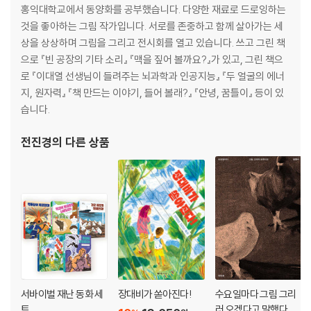
홍익대학교에서 동양화를 공부했습니다. 다양한 재료로 드로잉하는
것을 좋아하는 그림 작가입니다. 서로를 존중하고 함께 살아가는 세
상을 상상하며 그림을 그리고 전시회를 열고 있습니다. 쓰고 그린 책
으로 『빈 공장의 기타 소리』 『맥을 짚어 볼까요?』가 있고, 그린 책으
로 『이대열 선생님이 들려주는 뇌과학과 인공지능』 『두 얼굴의 에너
지, 원자력』 『책 만드는 이야기, 들어 볼래?』 『안녕, 꿈틀이』 등이 있
습니다.
전진경
의 다른 상품
서바이벌 재난 동화 세
장대비가 쏟아진다!
수요일마다 그림 그리
트
러 오겠다고 말했다