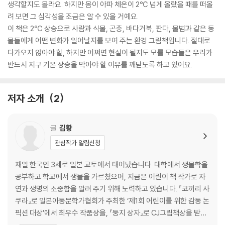
생각할지도 몰라요. 하지만 몸이 아파 체온이 2℃ 넘게 올랐을 때를 떠올
려 보면 그 심각성을 조금은 알 수 있을 거예요.
이 책은 2℃ 상승으로 사람과 식물, 곤충, 바다거북, 판다, 물범과 같은 동
물들에게 어떤 변화가 일어날지를 보여 주는 환경 그림책입니다. 절대로
다가오지 않아야 할, 하지만 어쩌면 현실이 될지도 모를 모습들은 우리가
반드시 지구 기온 상승을 막아야 할 이유를 깨닫도록 하고 있어요.
저자 소개
2
글
김황
관심작가 알림신청
재일 한국인 3세로 일본 교토에서 태어났습니다. 대학에서 생물학을
공부하고 학교에서 생물을 가르쳤으며, 지금은 어린이 책 작가로 자
연과 생명의 소중함을 알려 주기 위해 노력하고 있습니다. 『코끼리 사
쿠라』로 일본아동문학가협회가 주최한 ‘제1회 어린이를 위한 감동 논
픽션 대상’에서 최우수 작품상을, 『둥지 상자』로 CJ그림책상을 받았
고, 『생태 통로』가 한국출판문화상에 선정되었습니다. 쓴 책으로 『이