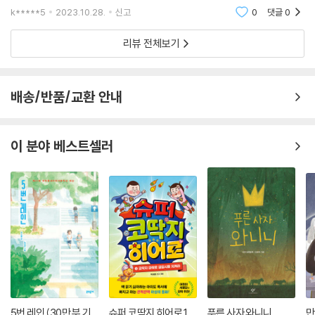
리고 추우면 몸을 떠는 이유다. 그런데 동물도 저마다 체온을 유지하는데
k*****5
2023.10.28.
신고
0
댓글
0
방법
리뷰 전체보기
배송/반품/교환 안내
이 분야 베스트셀러
5번 레인 (30만 부 기
슈퍼 코딱지 히어로 1
푸른 사자 와니니
만