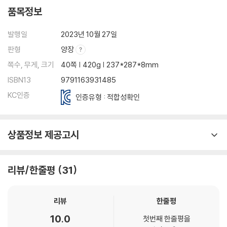
품목정보
발행일
2023년 10월 27일
판형
양장
쪽수, 무게, 크기
40쪽 | 420g | 237*287*8mm
ISBN13
9791163931485
KC인증
인증유형 : 적합성확인
상품정보 제공고시
리뷰/한줄평
31
리뷰
한줄평
10.0
첫번째 한줄평을