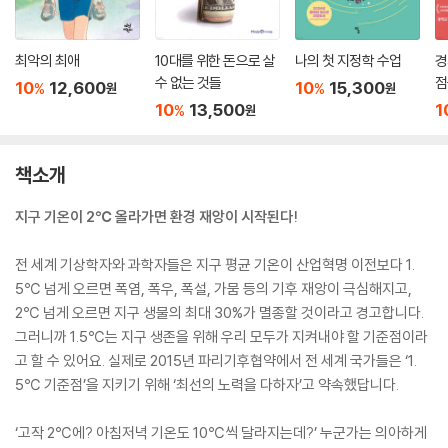
최악의 최애
10대를 위한 돈으로 살
나의 첫 지정학 수업
경
수 없는 것들
점
10
12,600
10
15,300
%
%
원
원
10
13,500
1
%
원
책소개
지구 기온이 2℃ 올라가면 환경 재앙이 시작된다!
전 세계 기상학자와 과학자들은 지구 평균 기온이 산업혁명 이전보다 1.
5℃ 넘게 오르면 폭염, 폭우, 폭설, 가뭄 등의 기후 재앙이 극심해지고,
2℃ 넘게 오르면 지구 생물의 최대 30%가 멸종할 것이라고 경고합니다.
그러니까 1.5℃는 지구 생존을 위해 우리 모두가 지켜내야 할 기준점이라
고 할 수 있어요. 실제로 2015년 파리기후협약에서 전 세계 국가들은 ‘1.
5℃ 기준점’을 지키기 위해 ‘최선의 노력을 다하자’고 약속했답니다.
‘고작 2℃에? 아침저녁 기온도 10℃씩 달라지는데?’ 누군가는 의아하게