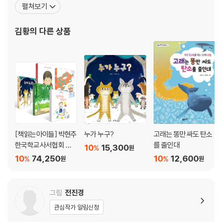
펼쳐보기
씨앗 누굴까?』, 『고릴라에게서 평화를 배우다』, 『꿀벌이 없어지면 딸
기를 못 먹는다고?』, 『토마토, 채소일까? 과일일까?』, 『비빔밥 꽃 피
김황
의 다른 상품
었다』, 『채소, 역사 꽃이 피었습
[책읽는아이들] 박현주
누가 누구?
고래는 똥만 싸도 탄소
한국학교사서협회 교
를 줄인대
10
15,300
%
원
육국장 추천 초등 1~2
10
74,250
10
12,600
%
%
원
원
학년 세트
그림
전진경
관심작가 알림신청