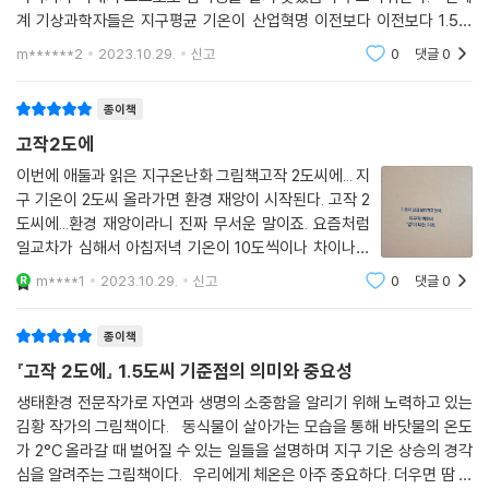
계 기상과학자들은 지구평균 기온이 산업혁명 이전보다 이전보다 1.5도
넘게 오르면 폭염, 폭우, 폭설, 가움 등의 기후 재앙이 극심해지고 2도 넘게
m******2
2023.10.29.
신고
0
댓글
0
오르면 지구
종이책
고작2도에
이번에 애둘과 읽은 지구온난화 그림책고작 2도씨에... 지
구 기온이 2도씨 올라가면 환경 재앙이 시작된다. 고작 2
도씨에...환경 재앙이라니 진짜 무서운 말이죠. 요즘처럼
일교차가 심해서 아침저녁 기온이 10도씩이나 차이나는
데 애둘은 에이~ 고작 2도에 환경 재앙이라니라고 이야
m****1
2023.10.29.
신고
0
댓글
0
기하더라구요. 그래서 우리 몸이 아파 2도가 넘게 올라갔
을때를 비교해서 설명해주니 애둘은 찰떡같은
종이책
『고작 2도에』 1.5도씨 기준점의 의미와 중요성
생태환경 전문작가로 자연과 생명의 소중함을 알리기 위해 노력하고 있는
김황 작가의 그림책이다. 동식물이 살아가는 모습을 통해 바닷물의 온도
가 2°C 올라갈 때 벌어질 수 있는 일들을 설명하며 지구 기온 상승의 경각
심을 알려주는 그림책이다. 우리에게 체온은 아주 중요하다. 더우면 땀 흘