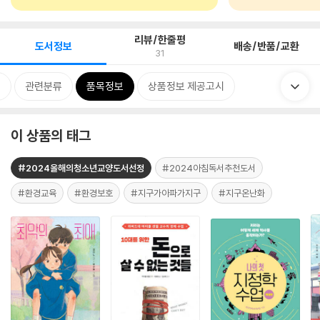
리뷰/한줄평
도서정보
배송/반품/교환
31
개
관련분류
품목정보
상품정보 제공고시
이 상품의 태그
#2024올해의청소년교양도서선정
#2024아침독서추천도서
#환경교육
#환경보호
#지구가아파가지구
#지구온난화