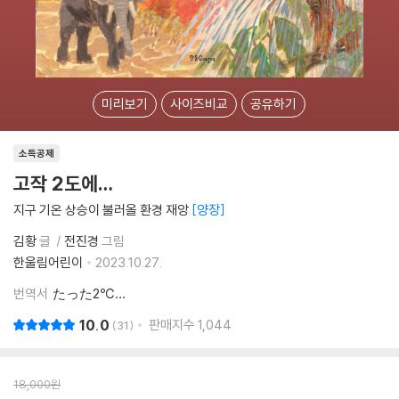
미리보기
사이즈비교
공유하기
소득공제
고작 2도에…
지구 기온 상승이 불러올 환경 재앙
양장
김황
글
전진경
그림
한울림어린이
2023.10.27.
번역서
たった2℃…
10.0
판매지수
1,044
31
18,000
원