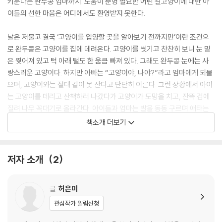
키운다는 완두콩 엄마까지. 도움이 분명 필요한 어린 길고양이에 대한 아
이들의 선한 마음은 어디에서도 환영받지 못한다.
날은 저물고 결국 ‘고양이를 입양할 곳을 알아보기 전까지만’이란 조건으
로 완두콩은 고양이를 집에 데려온다. 고양이를 씻기고 찬찬히 보니 눈 밑
은 찢어져 있고 턱 아래 털도 한 움큼 빠져 있다. 그래도 완두콩 눈에는 사
랑스러운 고양이다. 하지만 아빠는 “고양이야, 나야?”라고 엄마에게 되물
으며, 고양이와는 절대 같이 못 산다고 단단히 이른다. 그런 상황에서 아이
는 고양이를 데리고 산책하러 나갔다가 고양이가 도망을 치고, 잔뜩 겁에
질려 나무 꼭대기로 올라간다. 아이들과 엄마는 발을 동동 구르며 애타는
마음으로 고양이를 구슬려 보지만 그럴수록 고양이는 더 높이 올라가고 좀
책소개 더보기
체 내려오지 않는다. 위태로운 나무 꼭대기에서 고양이는 무엇을 피해서
그리고 무엇을 기다리는 걸까?
저자 소개
2
글
허은미
관심작가 알림신청