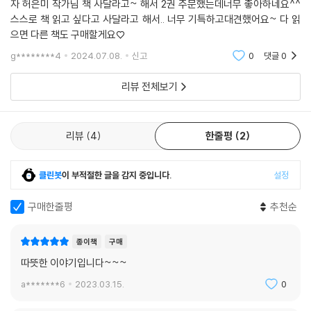
자 허은미 작가님 책 사달라고~ 해서 2권 주문했는데너무 좋아하네요^^
스스로 책 읽고 싶다고 사달라고 해서.. 너무 기특하고대견했어요~ 다 읽
으면 다른 책도 구매할게요♡
g********4
2024.07.08.
신고
0
댓글
0
리뷰 전체보기
리뷰
4
한줄평
2
클린봇
이 부적절한 글을 감지 중입니다.
설정
구매한줄평
추천순
종이책
구매
따뜻한 이야기입니다~~~
a*******6
2023.03.15.
0