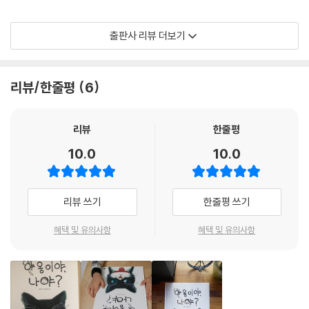
아이는 어린 길고양이가 우리와 같은 존재임을, 그런 고양이를 괴롭히는
출판사 리뷰 더보기
일은 나쁜 짓이라는 것을 잘 알고 있다. 그래서 고양이를 괴롭히는 무리에
용감하게 맞서 가엾고 불쌍한 길고양이를 구해 낼 수 있었고, 집에 동물은
절대 들여서는 안 된다는 부모에게 뜻을 굽히지 않고 고양이를 데리고 올
리뷰/한줄평
6
수 있었다. 또한 나무 밑에서 겁에 질린 고양이를 몇 시간이나 기다릴 수도
있었다. 아이는 고양이처럼 작지만 그 누구보다도 용감하고 정의로웠다.
아마도 그 마음은 작고 힘없는 존재에 대한 연민과 그 존재에 대한 사랑이
리뷰
한줄평
지 않을까? 그리고 그러한 아이의 마음을 무시하지 않고 존중하는 어른이
10.0
10.0
있기에 아이의 마음도 어린 길고양이의 생명도 지킬 수 있지 않았을까?
길고양이가 한 식구가 되기까지의
리뷰 쓰기
한줄평 쓰기
감동적인 실화를 담은 아름다운 그림책 《야옹이야, 나야?》
혜택 및 유의사항
혜택 및 유의사항
이 책은 《쿵쿵이의 대단한 습관 이야기》, 《산타 할아버지가 우리 할아버지
라면》, 《진정한 일곱 살》, 《불곰에게 잡혀간 우리 아빠》 등 아이와 부모의
마음을 잘 담아내기로 유명한 허은미 작가가 기르는 고양이 이야기다. 아
니, 정확히 말하면 이름 없는 길고양이에서 ‘순덕이’라는 이름으로 한 식구
가 되기까지의 가족 탄생기이다. 작가는 순덕이 덕분에 세상을 향한 문 하