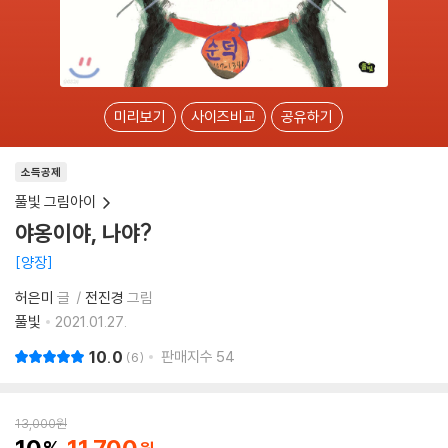
미리보기
사이즈비교
공유하기
소득공제
풀빛 그림아이
야옹이야, 나야?
양장
허은미
글
전진경
그림
풀빛
2021.01.27.
10.0
판매지수
54
6
13,000
원