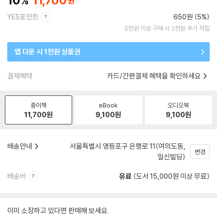
10
11,700
YES포인트
650원 (5%)
5만원 이상 구매 시 2천원 추가 적립
앱 다운 시 1천원 상품권
결제혜택
카드/간편결제 혜택을 확인하세요
종이책
eBook
오디오북
11,700
원
9,100
원
9,100
원
배송안내
서울특별시 영등포구 은행로 11(여의도동,
변경
일신빌딩)
배송비
유료
(도서 15,000원 이상 무료)
이미 소장하고 있다면 판매해 보세요.