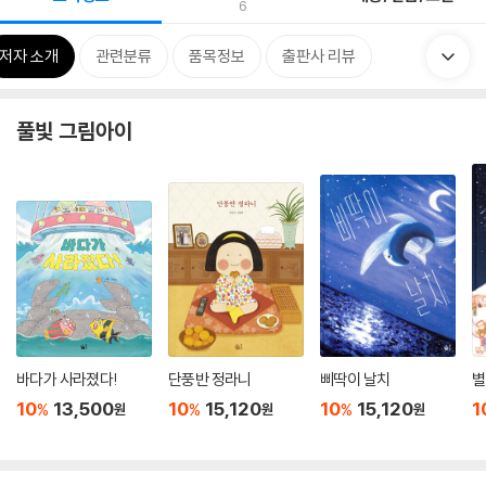
6
저자 소개
관련분류
품목정보
출판사 리뷰
풀빛 그림아이
바다가 사라졌다!
단풍반 정라니
삐딱이 날치
별
10
13,500
10
15,120
10
15,120
1
%
%
%
원
원
원