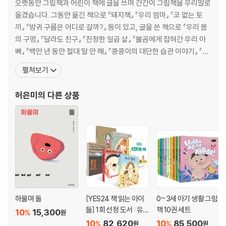
오랫동안 그림책과 어린이 책에 글을 쓰며 간간이 그림책을 우리말로
옮겼습니다. 그동안 옮긴 책으로 『돼지책』 『우리 엄마』 『코 없는 토
끼』 『방귀 구름은 어디로 갈까?』 등이 있고, 글을 쓴 책으로 『우리 몸
의 구멍』 『달라도 친구』 『진정한 일곱 살』 『불곰에게 잡혀간 우리 아
빠』 『백만 년 동안 절대 말 안 해』 『쿵쿵이의 대단한 습관 이야기』 『내
가 가장 듣고 싶은 말』 『파란 대문을 열면』 등이 있습니다. “서울에서
펼쳐보기
태어나 신촌 일대에서 어린 시절을 보냈어요. 지금은 아파트에서 살
고 있지만 마당과 나무와 골목과 이웃이 있는 삶을 꿈꿉니다. 고양이
허은미
의 다른 상품
와 나팔꽃을 좋아하고 어
하물며 돌
[YES24 책 읽는 아이
0~3세 아기 생활 그림
들] 1회 선정 도서 : 유
책 10권 세트
10
15,300
%
원
아 세트
10
82,620
10
85,500
%
%
원
원