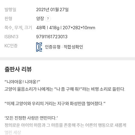
발행일
2021년 01월 27일
판형
양장
쪽수, 무게, 크기
48쪽 | 418g | 207*282*10mm
ISBN13
9791161723013
KC인증
인증유형 : 적합성확인
출판사 리뷰
“니야아옹! 니야옹!”
고양이 울음소리가 나에게는 “나 좀 구해 줘!”라는 비명 소리로 들린다.
“이제 고양이와 우리의 거리는 지구와 화성만큼 멀어졌다.”
‘모든 진정한 사랑은 연민이다.’
정의로운 아이의 마음과 그 마음을 존중해 주는 어른의 행동으로 새롭게
열린 세상