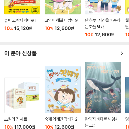
슈퍼 코딱지 히어로 1
고양이 해결사 깜냥 9
단 하루! 시간을 배송하
웹
는 하늘 택배
단
10
15,120
10
12,600
%
%
원
원
10
12,600
1
%
원
이 분야 신상품
초원의 집 세트
숙제 외계인 곽배기 2
판타지 바다를 헤엄치
명
는 고래
10
117,000
10
12,600
1
%
%
원
원