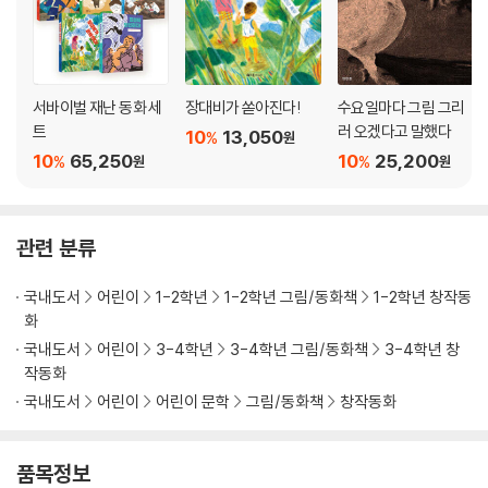
서바이벌 재난 동화 세
장대비가 쏟아진다!
수요일마다 그림 그리
트
러 오겠다고 말했다
10
13,050
%
원
10
65,250
10
25,200
%
%
원
원
관련 분류
국내도서
어린이
1-2학년
1-2학년 그림/동화책
1-2학년 창작동
화
국내도서
어린이
3-4학년
3-4학년 그림/동화책
3-4학년 창
작동화
국내도서
어린이
어린이 문학
그림/동화책
창작동화
품목정보