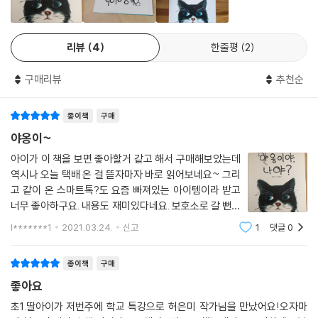
나가 열렸다고 했다. 전에는 안 보이던 길고양이들이 보이고, 전에는 들리
지 않던 고양이 울음소리가 이제는 들린다고 했다. 그림은 회화적인 그림
리뷰
4
한줄평
2
으로 자기 색깔이 분명한 전진경 화가가 그렸다. 따뜻하면서도 다채로운
색감이 실감 나는 장면을 연출했다. 고양이 순덕이가 작가에게 새로운 세
구매리뷰
추천순
상을 보여 주었듯이, 이 책이 우리 곁에 함께 사는 작은 생명을 보는 눈길을
열어 주길 바란다. 참고로 까만 몸에 하얀 얼룩이 진 순덕이는 볕이 잘 드는
종이책
구매
집에서 가족의 사랑을 듬뿍 받으며 잘 지내고 있다.
야옹이~
아이가 이 책을 보면 좋아할거 같고 해서 구매해보았는데
역시나 오늘 택배 온 걸 뜯자마자 바로 읽어보네요~ 그리
고 같이 온 스마트톡?도 요즘 빠져있는 아이템이라 받고
너무 좋아하구요. 내용도 재미있다네요. 보호소로 갈 뻔한
길고양이를 정말 새끼일 때부터 키웠는데 처음엔 반대했
l*******1
2021.03.24.
신고
1
댓글
0
었지만 지금은 너무 소중한 가족이 되었죠^^그래서인지
아이가 생각보다 너무 빨리 다 읽어버렸네요
종이책
구매
좋아요
초1.딸아이가 저번주에 학교 특강으로 허은미 작가님을 만났어요!오자마