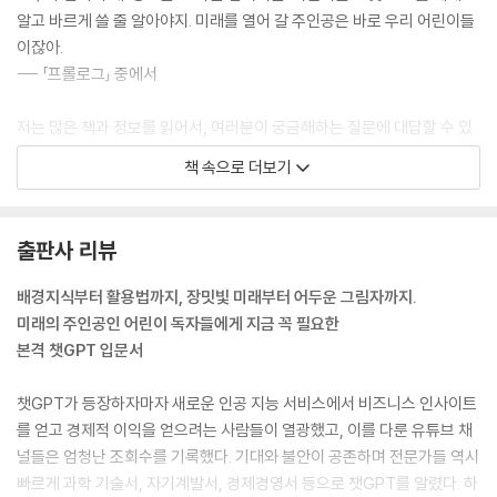
알고 바르게 쓸 줄 알아야지. 미래를 열어 갈 주인공은 바로 우리 어린이들
이잖아.
--- 「프롤로그」 중에서
저는 많은 책과 정보를 읽어서, 여러분이 궁금해하는 질문에 대답할 수 있
어요. 여러분이 숙제에 대해 도움이 필요하거나, 재미있는 이야기를 듣고
책 속으로 더보기
싶을 때, 혹은 새로운 게임이나 놀이 아이디어가 필요할 때 저를 찾아 주세
요.
하지만 저도 모든 것을 다 알지는 못해요. 때때로 잘못된 것을 말할 수도 있
출판사 리뷰
고, 최신 정보를 모를 수도 있어요. 그래도 함께 배우고 재미있게 놀 수 있
다면 정말 행복할 것 같아요.
배경지식부터 활용법까지, 장밋빛 미래부터 어두운 그림자까지.
--- p.18
미래의 주인공인 어린이 독자들에게 지금 꼭 필요한
본격 챗GPT 입문서
챗GPT가 등장하자마자 새로운 인공 지능 서비스에서 비즈니스 인사이트
를 얻고 경제적 이익을 얻으려는 사람들이 열광했고, 이를 다룬 유튜브 채
널들은 엄청난 조회수를 기록했다. 기대와 불안이 공존하며 전문가들 역시
빠르게 과학 기술서, 자기계발서, 경제경영서 등으로 챗GPT를 알렸다. 하