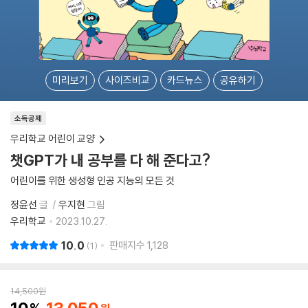
미리보기
사이즈비교
카드뉴스
공유하기
소득공제
우리학교 어린이 교양
챗GPT가 내 공부를 다 해 준다고?
어린이를 위한 생성형 인공 지능의 모든 것
정윤선
글
우지현
그림
우리학교
2023.10.27.
10.0
판매지수
1,128
1
14,500
원