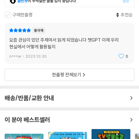
클린봇
이 부적절한 글을 감지 중입니다.
설정
“새로운 인공 지능과 함께할 준비가 되었나요?”
구매한줄평
추천순
생성형 인공 지능이 ‘직접’ 들려주고 보여주는
AI와 함께 살아갈 미래가 펼쳐진다
종이책
요즘 관심이 있던 주제여서 읽게 되었습니다 챗GPT 이제 우리
공신력 있는 다수의 어린이 청소년 과학 도서를 집필한 과학 전문 저자인
현실에서 어떻게 활용될지
정윤선 작가는 처음부터 제대로 어린이가 챗GPT를 지혜롭게 활용하고 어
n***w
2023.10.30.
0
떤 것을 조심해야 할지 알려 준다. 무엇보다 저자는 어린이가 챗GPT에 좀
더 익숙해지기 위해 어린이의 입장이 되어 챗GPT와 직접 대화를 나누고
그 내용을 본문에 활용했다. 또한 이미지 생성 인공 지능이 직접 그린 이미
한줄평 전체보기
지들을 함께 활용해 이해를 도왔다. 정확하고 알찬 정보와 함께 유쾌한 일
러스트가 담겨 어린이 독자들이 끝까지 쉽고 재미있게 읽을 수 있다. 어린
이 독자들은 이 책을 통해 단순히 새로운 인공 지능의 등장에 신기해하는
배송/반품/교환 안내
데 그치지 않고, 세상의 변화를 받아들이고 더 나은 미래를 상상하며 직접
인공 지능을 활용하는 일에 머뭇거리지 않을 것이다.
이 분야 베스트셀러
글 작가와 챗GPT, 그림 작가와 미드저니의 협업