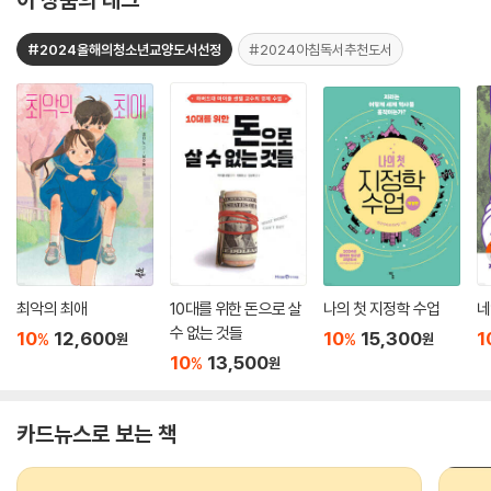
#2024올해의청소년교양도서선정
#2024아침독서추천도서
최악의 최애
10대를 위한 돈으로 살
나의 첫 지정학 수업
네
수 없는 것들
10
12,600
10
15,300
1
%
%
원
원
10
13,500
%
원
카드뉴스로 보는 책