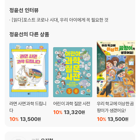
4장 챗GPT와 행복하게 살려면
정윤선
인터뷰
[읽다]
포스트 코로나 시대, 우리 아이에게 꼭 필요한 것
인공 지능은 내가 외로울 때 도움을 줄 수 있을까요? ·118
챗GPT에게서 원하는 걸 얻으려면 어떻게 해야 할까요? ·123
정윤선
의 다른 상품
챗GPT가 나쁜 일에 쓰이지 않게 하려면 어떻게 해야 할까요? ·130
챗GPT는 앞으로 어떻게 변할까요? ·136
우리는 챗GPT와 좋은 친구가 될 수 있을까요? ·142
라면 사면 과학 드립니
어린이 과학 질문 사전
우리 학교에 이상한 곰
다
팡이가 생겼어요!
10
13,320
%
원
10
13,500
10
13,500
%
%
원
원