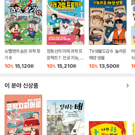
챗GPT는 대화에 최적합한 인공 지능으로, 사람이 사람에게 말하듯 친절
하고 예의 바르게 답을 한다. 한 번이라도 챗GPT나 바드를 비롯한 인공 지
능에 질문을 남겨 본 사람들은 바로 알 수 있다. 저자는 어린이가 챗GPT에
좀 더 익숙해지게 하려고 저자가 아이의 눈높이로 내려가, 챗GPT~에 대
한 설명을 “어린이가 이해할 수 있는 수준으로 간단하게 00자 이내로 답
해 줘.”라는 질문의 기본 형태를 취하면서 원고를 작성했다. (편집 시에는
이를 부각하기 위해 파란색으로 저자의 (어린이의 이해를 돕기 위한 수준
슈뻘맨의 숨은 과학 찾
장동선의 미래 과학 프
TV생물도감 6 : 놀라운
어
의) 질문과 챗GPT의 답을 일반 저자의 견해와 구분했다.) 또한 그림 저자
기 8
로젝트 1 : 인공 지능, 새
해양 생물
식
의 영역에서도 그림을 그리는 인공 지능인 미드저니가 몇몇 그림을 채울
로운 세상을 열다
10
15,120
10
15,210
10
13,500
1
%
%
%
수 있게 배려했다(미드저니의 그림은 글 작가가 생성 조건을 넣고 만들었
원
원
원
다).
이 분야 신상품
생성형 인공 지능이 할 수 있는 영역은 매일 매일 확장되어 간다. 단순히 빠
른 변화와 확장되는 가능성에 놀랄 것이 아니라, 이 책을 읽으며 가까운 미
래 사회의 편리함을 직접 확인하고 응용해 볼 수 있는 안목을 키우기를 바
란다.
저자의 말