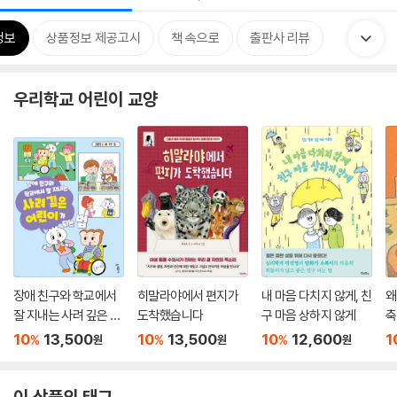
정보
상품정보 제공고시
책 속으로
출판사 리뷰
우리학교 어린이 교양
장애 친구와 학교에서
히말라야에서 편지가
내 마음 다치지 않게, 친
왜
잘 지내는 사려 깊은 어
도착했습니다
구 마음 상하지 않게
축
린이가 되는 법
10
13,500
10
13,500
10
12,600
1
%
%
%
원
원
원
이 상품의 태그