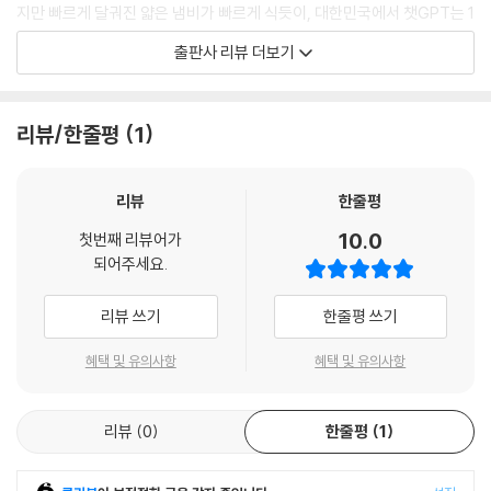
지만 빠르게 달궈진 얇은 냄비가 빠르게 식듯이, 대한민국에서 챗GPT는 1
년도 채 되지 않아 그 관심사가 훅 사그라들었다. 챗GPT의 몇몇 한계를 알
출판사 리뷰 더보기
게 된 사람들은 알고 보니 챗GPT, 그거 별거 아니라는 식으로 말하기도 했
다.
리뷰/한줄평
1
그런데 정말 그럴까? 거품이 사그러든 이후에도 챗GPT는 여전히 세상을
바꾸고 있다. 앞서가는 이들은 속속 챗GPT를 업무에 도입하고, 상위권 중
고생들은 이미 수행평가에 챗GPT를 활용하고 있다. 첫 등장의 열풍이 가
리뷰
한줄평
라앉은 지금, 세상이 챗GPT를 쓰는 사람과 챗GPT를 쓰지 않는 사람으로
10.0
첫번째 리뷰어가
조용히 나뉘어 그들에게 각각 다른 미래가 펼쳐지고 있는 것이다. 누구보
되어주세요.
다 오래도록 인공 지능과 함께 살아갈 어린이들에게 지금 당장 생성형 인
공 지능을 이해하는 일이 꼭 필요한 이유다.
리뷰 쓰기
한줄평 쓰기
흥미 위주, 직업 위주의 단편적인 챗GPT 소개에 그치는 것이 아니라, 챗G
혜택 및 유의사항
혜택 및 유의사항
PT가 도대체 무엇이며, 어떻게 만들어졌는지, 어떤 장점과 위험 요소가 있
어 사용할 때 주의해야 하는지, 나에게 챗GPT는 어떤 도움까지 줄 수 있는
리뷰
0
한줄평
1
도구인지 파악할 책은 분명 필요했다. 이러한 요구에 부응할, 차분하고 신
중하게 챗GPT를 소개하는 책, 『챗GPT가 내 공부를 다 해 준다고?』가 드
디어 출간되었다.