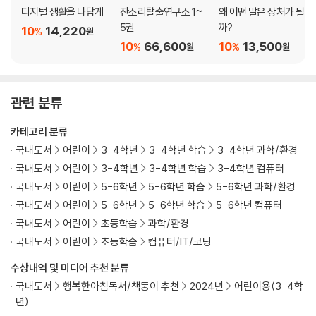
디지털 생활을 나답게
잔소리탈출연구소 1~
왜 어떤 말은 상처가 될
5권
까?
10
14,220
%
원
10
66,600
10
13,500
%
%
원
원
관련 분류
카테고리 분류
국내도서
어린이
3-4학년
3-4학년 학습
3-4학년 과학/환경
국내도서
어린이
3-4학년
3-4학년 학습
3-4학년 컴퓨터
국내도서
어린이
5-6학년
5-6학년 학습
5-6학년 과학/환경
국내도서
어린이
5-6학년
5-6학년 학습
5-6학년 컴퓨터
국내도서
어린이
초등학습
과학/환경
국내도서
어린이
초등학습
컴퓨터/IT/코딩
수상내역 및 미디어 추천 분류
국내도서
행복한아침독서/책둥이 추천
2024년
어린이용(3-4학
년)