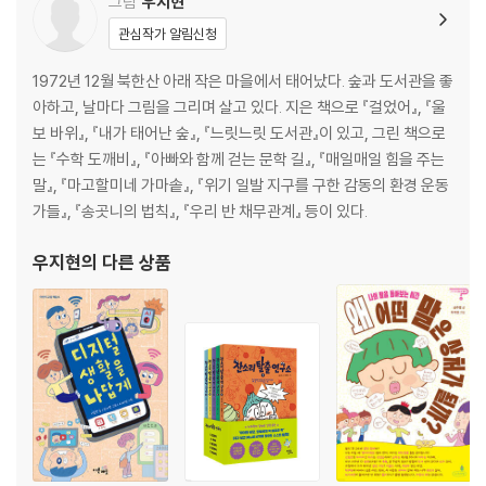
그림
우지현
관심작가 알림신청
1972년 12월 북한산 아래 작은 마을에서 태어났다. 숲과 도서관을 좋
아하고, 날마다 그림을 그리며 살고 있다. 지은 책으로 『걸었어』, 『울
보 바위』, 『내가 태어난 숲』, 『느릿느릿 도서관』이 있고, 그린 책으로
는 『수학 도깨비』, 『아빠와 함께 걷는 문학 길』, 『매일매일 힘을 주는
말』, 『마고할미네 가마솥』, 『위기 일발 지구를 구한 감동의 환경 운동
가들』, 『송곳니의 법칙』, 『우리 반 채무관계』 등이 있다.
우지현
의 다른 상품