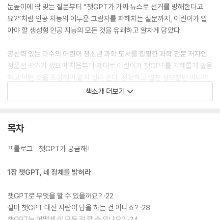
눈높이에 딱 맞는 질문부터 “챗GPT가 가짜 뉴스로 선거를 방해한다고
요?”처럼 인공 지능의 어두운 그림자를 파헤치는 질문까지, 어린이가 알
아야 할 생성형 인공 지능의 모든 것을 유쾌하고 알차게 담았다.
공신력 있는 다수의 어린이 청소년 과학 도서를 집필한 과학 전문 저자인
정윤선 작가가 썼으며 처음부터 제대로 어린이가 챗GPT를 지혜롭게 활용
하고 어떤 것을 조심해야 할지 알려 준다. 정확하고 알찬 정보뿐만 아니라
유쾌하고 적절한 해석을 담은 그림 작가의 그림과 미드저니가 만든 이미지
책소개 더보기
가 이해를 도우며 끝까지 알차고 재미있게 읽을 수 있다. 프롤로그와 총 4
장으로 구성되어 있으며, 저자가 챗GPT에게 질문하고 얻은 답을 비중 있
게 실어, 챗GPT를 비롯한 인공 지능 프로그램에 어떤 식으로 질문해야 원
목차
하는 최적의 답을 찾을 수 있는지에 대한 힌트도 준다.
프롤로그_ 챗GPT가 궁금해!
1장 챗GPT, 네 정체를 밝혀라
챗GPT로 무엇을 할 수 있을까요? ·22
설마 챗GPT 대신 사람이 답을 하는 건 아니죠? ·28
챗GPT는 어떻게 이 모든 걸 할 수 있나요? ·34