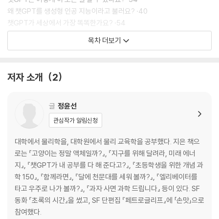
왜 챗GPT를 생성형 인공 지능이라고 불러요? ·40
챗GPT가 세상에서 가장 똑똑한가요? ·54
목차 더보기
2장 챗GPT는 세상을 어떻게 바꿀까?
어쩌면 챗GPT가 사람들의 생각을 훔쳐 가는 것은 아닐까요? ·62
저자 소개
2
챗GPT만 있으면 다 되는데 공부할 필요가 있을까요? ·67
챗GPT가 다 알려 주니 영어 공부는 하지 않아도 될까요? ·73
챗GPT가 우리의 일자리를 다 빼앗을까요? ·77
글
정윤선
관심작가 알림신청
3장 챗GPT의 위험성
대학에서 물리학을, 대학원에서 물리 교육학을 공부했다. 지은 책으
왜 어린이는 챗GPT를 마음대로 쓰면 안 되나요? ·84
로는 『고양이는 정말 액체일까?』, 『지구를 위해 달려라, 미래 에너
챗GPT가 거짓말을 한다고요? ·90
지』, 『챗GPT가 내 공부를 다 해 준다고?』, 『초등학생을 위한 개념 과
챗GPT가 가짜 뉴스로 대통령 선거를 방해한다고요? ·95
학 150』, 『함께라면』, 『달에 천문대를 세워 볼까?』, 『엘리베이터를
챗GPT가 차별과 혐오를 만든다고요? ·101
타고 우주로 나가 볼까?』, 『과자 사면 과학 드립니다』 등이 있다. SF
인공 지능이 내 정보를 함부로 퍼뜨린다고요? ·106
동화 『초록의 시간』을 썼고, SF 단편집 『페트로글리프』에 「손맛」으로
인공 지능이 더 똑똑해지면 사람을 해칠까요? ·110
참여했다.