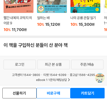
이 책은 어린이들이 챗GPT와 생성형 인공 지능을 알기 쉽게 쓴 책이에요.
챗GPT를 써 보고 싶지만, 어떻게 사용해야 하는지 모르는 어린이들, 부모
님과 선생님께 물었지만, 속 시원한 답을 듣기 어려웠던 친구들, 또 마땅히
빨간 내복의 코딱지 히
일하는 배
나의 공룡 관찰 일기
처
물어볼 곳 없는 어린이들에게 도움이 될 거예요. 챗GPT가 무엇인지, 챗G
어로 9
1
10
15,120
10
15,300
%
%
원
원
PT를 어떻게 활용하는지, 챗GPT가 세상을 어떻게 바꿀지, 챗GPT를 사
10
11,700
1
%
원
용할 때 주의할 점에 대해 알아 가다 보면 생성형 인공 지능이 무엇인지, 생
성형 인공 지능이 여는 세상은 어떤지 알 수 있게 될 거랍니다. 어린이 혼자
보면서 충분히 이해하고 활용할 수 있도록 썼어요. 하지만 친구들, 부모님,
이 책을 구입하신 분들이 산 분야 책
선생님과 함께 읽고 달라지고 있는 세상에 관해 이야기하면 더 좋을 거예
요._정윤선
로그인
최근 본 상품
주문/배송
(아이) 동화를 쓰고 싶어! 동화를 쓰려면 어떤 것을 가장 먼저 생각해야 하
는지 알려 줘.
고객센터 1544-3800
티켓 1544-6399
중고샵 1566-4295
(챗GPT) 동화를 쓰려면 가장 먼저 ‘주제’를 생각해 봐야 해요. 주제는 이
eBook 1:1문의/채팅상담
야기의 핵심 아이디어죠. 그다음 어떤 ‘주인공’이 나올지 골라야 해요. 그리
예스이십사(주) 사업자 정보
고 이 주인공이 어떤 재미있는 ‘모험’을 하거나, 어떤 ‘문제’를 해결하는지
선물하기
바로구매
카트담기
이용약관
개인정보처리방침
청소년보호정책
상상해 봐요. 상상력을 마음껏 펼쳐 보세요!
PC버전
회사소개
거래처관계자께
어떤 글을 입력한 뒤 챗GPT에게 내용을 요약해 달라고 할 수도 있어. 아주
도서홍보
광고
아주 긴 글인데, 여러 번 읽어도 내용이 이해가 가지 않을 때, 요약을 부탁