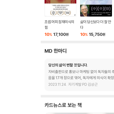
조셉 머피 잠재의식의
삶이 당신보다 더 잘 안
힘
다
10
17,100
10
15,750
%
%
원
원
MD 한마디
당신의 삶이 변할 것입니다.
자비출판으로 홍보나 마케팅 없이 독자들의 추
음을 17개 장으로 엮어, 독자에게 의식이 확
2023.11.24.
자기계발 PD 김상근
카드뉴스로 보는 책