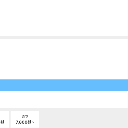
k
중고
0
원
7,600
원~