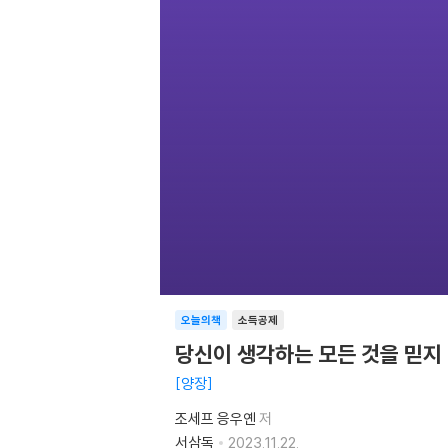
오늘의책
소득공제
당신이 생각하는 모든 것을 믿지
양장
조세프 응우옌
저
서삼독
2023.11.22.