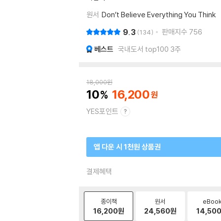
원서
Don’t Believe Everything You Think
9.3
판매지수
756
134
베스트
국내도서 top100 3주
18,000
원
10
16,200
YES포인트
앱 다운 시 1천원 상품권
결제혜택
종이책
원서
eBoo
16,200
원
24,560
원
14,50