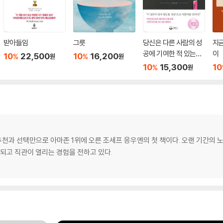
받아들임
그릇
당신은 다른 사람의 성
지금
공에 기여한 적 있는
이
10
22,500
10
16,200
%
%
원
원
가?
10
15,300
10
%
원
천과 선택만으로 아마존 1위에 오른 조세프 응우옌의 첫 책이다. 오랜 기간의 
장되고 직관이 열리는 경험을 전하고 있다.