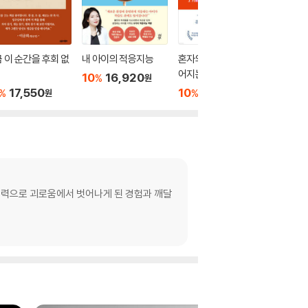
 이 순간을 후회 없
내 아이의 적응지능
혼자의 시간으로 더 깊
내 삶의
어지는 법에 관하여
법
10
16,920
%
원
17,550
10
16,020
10
1
%
%
%
원
원
노력으로 괴로움에서 벗어나게 된 경험과 깨달