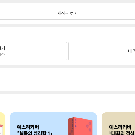
개정판 보기
팔기
내 
불가