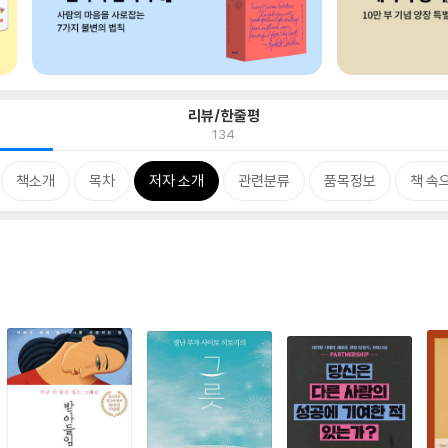
리뷰/한줄평
134
책소개
목차
저자 소개
관련분류
품목정보
책 속