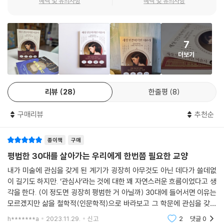
혜택 및 유의사항
혜택 및 유의사항
--- p.175
이제 우리는 ‘원인’은 모른채 당연한 ‘결과’로 여겨왔던 미술의 세상을 비로
소 인문학적으로 이해하고 바라볼 차례다.
7
더보기
리뷰
28
한줄평
8
구매리뷰
추천순
종이책
구매
평범한 30대를 살아가는 우리에게 한번쯤 필요한 교양
내가 미술에 관심을 갖게 된 계기가 굉장히 아무것도 아닌 데다가 쓸데없
이 길기도 하지만. ‘관심사’라는 것에 대한 꽤 자연스러운 흐름이었다고 생
각을 한다. (이 정도면 굉장히 평범한 거 아닐까) 30대에 들어서면 이유는
모르겠지만 삶을 철학적(인문학적)으로 바라보고 그 학문에 관심을 갖게
되는 것처럼. ＜세상 인문학적인 미술사＞가 나처럼 비슷한 관심사의 흐
h*******a
2023.11.29.
신고
2
댓글
0