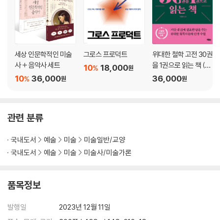
그렇다면 내게 천사를 보여 달라! 사실주의
빛은 곧 색채, 인상주의
다시 새로운 시대로, 후기 인상주의
7장. 20세기 미술
세상 인문학적인 미술
그로스 프로덕트
위대한 철학 고전 30권
사 + 음악사 세트
을 1권으로 읽는 책 (큰
10
18,000
%
원
순수미술의 등장, 전성기 모더니즘
글자도서)
10
36,000
36,000
%
원
원
양차 세계대전 시기의 미술, 다다와 초현실주의
순수미술의 영광과 몰락, 후기 모더니즘
관련 분류
8장. 동시대 미술
국내도서
예술
미술
미술일반/교양
전후 미국의 아방가르드, 미니멀리즘과 팝아트
국내도서
예술
미술
미술사/미술가론
바보야, 중요한 건 아이디어야! 개념미술
전통을 딛고 서다, 차용미술
품목정보
에필로그 어디로 가는 거죠 아저, 아니 작가님
발행일
2023년 12월 11일
참고자료