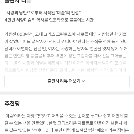
출판사 리뷰
을 확보했죠. 뛰어난 실용성도 로마인들이 가진 중요한 특징 중 하나였습
니다. 법과 제도는 물론, 각종 시설에 이르기까지 모든 것이 자신들의 현실
“사랑과 낭만으로부터 시작된 '미술'의 전설”
적 필요에 따라야 한다는 생각에서 기획되고 만들어졌습니다.
4만년 서양미술의 역사를 인문학으로 물들이는 시간
--- p.45
기원전 600년경, 고대 그리스 코린토스에 서로를 매우 사랑했던 한 커플
비잔틴(Byzantine) 미술은 콘스탄티누스 황제가 로마 제국의 수도를 콘
이 살았다. 어느 날 남자가 전쟁터로 떠나야 한다는 소식을 전해 듣게 된다.
스탄티노플로 옮긴 뒤에 발전한 양식입니다. 비잔틴은 콘스탄티노플의 원
남녀가 이별하는 전날 밤, 여자는 사랑하는 남자의 얼굴을 잊지 않기 위해
래 명칭이 비잔티움이었기 때문에 붙은 이름이며, 이 양식은 수도 이전 직
잠든 연인의 옆 등불을 비추어 벽면에 생긴 그림자를 따라 선을 그어놓는
후인 330년경부터 이 도시가 투르크 족에 의해 멸망한 1453년까지 이어
다. 그들의 사랑과 이별을 애틋하게 여긴 여자의 아버지는 남자의 모습을
졌죠. 비잔틴 미술의 특징은 모자이크와 이콘화에서 가장 뚜렷하게 드러납
흙으로 빚어 형상을 만들어준다. 딸이 그린 선은 ‘회화’의 시작, 딸의 아버
니다. 우선 모자이크는 로마의 국교로 공인된 기독교의 강령을 널리 알리
지가 만든 형상은 ‘점토 초상’의 시작이 된 셈이다. 그렇게 미술은 사랑과
출판사 리뷰 더보기
기 위해 제작되었습니다. 주제는 당연히 종교와 관련된 것이 대부분이었
낭만으로부터 시작이 되었다.
고, 작품 속 예수는 늘 전지전능한 인물로 표현되었죠.
--- p.65
이 책은 이렇듯 서양미술사에 담긴 다양한 인과관계들을 살펴보고, 그를
추천평
통해 미술사조 및 작품들을 보다 더 잘 이해할 수 있도록 쓰였다. 역사와 철
서양사의 관점에서 보면 르네상스는 중세에서 근대로 넘어가는 이행기를
학, 문학과 과학 등 분야를 넘나드는 인문학적 '원인'과 이를 통해 빚어진
‘미술’이라는 자칫 딱딱하고 어려울 수 있는 소재로 누구나 쉽고 재밌게 즐
뜻하기도 합니다. 또한 이러한 개념으로 이해를 확장할 경우 르네상스에는
새로운 '결과'들을 함께 살피다 보면 미술의 세상을 더 깊이있게 이해할 수
길 수 있는 책을 만들었다. 한껏 고급스러운 재료들로 만들어진 브런치 세
종교개혁, 대항해시대 같은 굵직한 사회적 현상들이 포함되기도 하죠. 우
있을 것이다.
트 같은 ‘맛있는 책’이다. 읽다 보면 어렵게 느껴질 법한 예술이라는 장벽은
리가 이 시기를 새로운 시대 혹은 부흥기 같은 개념으로 받아들이는 게 결