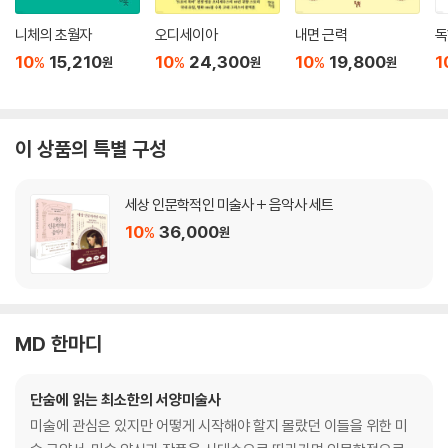
니체의 초월자
오디세이아
내면 근력
독
10
15,210
10
24,300
10
19,800
1
%
%
%
원
원
원
이 상품의 특별 구성
세상 인문학적인 미술사 + 음악사 세트
10
36,000
%
원
MD 한마디
단숨에 읽는 최소한의 서양미술사
미술에 관심은 있지만 어떻게 시작해야 할지 몰랐던 이들을 위한 미