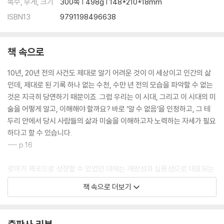
쪽수, 무게, 크기
300쪽 | 498g | 148*210*18mm
ISBN13
9791198496638
책 속으로
10년, 20년 전의 사건도 제대로 알기 어려운 것이 이 세상이고 인간의 삶
인데, 제대로 된 기록 하나 없는 수천, 수만 년 전의 모습을 파악할 수 없는
것은 지극히 당연하기 때문이죠. 그럼 우리는 이 시대, 그리고 이 시대의 미
술을 어떻게 알고, 이해해야 할까요? 바로 ‘알 수 없음’을 인정하고, 그 테
두리 안에서 당시 사람들의 삶과 미술을 이해하고자 노력하는 자세가 필요
하다고 할 수 있습니다.
--- p.16
로마가 제국으로 성장할 수 있었던 데에는 개방성과 실용성으로 대표되는
로마인 특유의 문화도 한 몫 했습니다. 로마인들은 자신들이 가진 것보다
책 속으로 더보기
나은 게 있다면 뭐든 거리낌 없이 받아들였어요. 설령 그것이 자신들에게
정복당한 지역의 것이라고 해도 말이죠. 그리스의 앞선 문화를 받아들였
고, 이방인의 종교인 기독교를 적극적으로 수용함으로써 확장력과 대중성