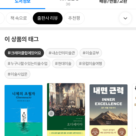
도서정보
배송/반품/교환
36
책 속으로
출판사 리뷰
추천평
이 상품의 태그
#크레마클럽에있어요
#내손안의미술관
#미술공부
#누구나할수있는미술수업
#현대미술
#유럽미술여행
#미술사입문