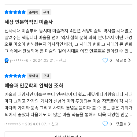
름으로 가고 있
종이책
구매
세상 인문학적인 미술사
선사시대 미술부터 동시대 미술까지 4만년 서양미술의 역사를 시대별로
알려주는 책입니다.미술을 넘어 역사 철학 문학 과학 분야까지 어떤 배경
으로 미술이 변해왔는지 역사적인 배경, 그 시대의 변화 그 시대의 큰 변화
그 속에서 탄생되어 온 미술의 깊이 시대를 이끈 인물들을 알아갈 수 있습
니다.이 책을 읽으면서 얼마나 많은 역사적 어려움과 발전 등의 과정을 거
j*******6
2024.02.21.
신고
0
댓글
0
쳐왔는지 연관되
종이책
구매
예술과 인문학의 완벽한 조화
예술의 대명사인 미술로 보니 인문학이 더 쉽고 재밌게 다가왔습니다.시대
마다 그리고 작가의 가치와 신념억 따라'투영되는 미술 작품들이 각 시대
마다의 가치와 풍속 그리고 사회의 통념을 들여다 볼 수 있는 좋은 기회가
되어서 좋았다.다음에도 더 많은 미술 작품을 통해서 더욱 다양한 인문학
적 소양과 지식을 채우고 싶은 마음이 드렀다.그리고 각 나라마다 지역마
l******5
2024.01.07.
신고
0
댓글
0
다 그 특색에 맞추