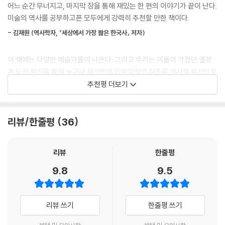
어느 순간 무너지고, 마지막 장을 통해 재밌는 한 편의 이야기가 끝이 난다.
코 이상한 게 아니라는 이야기입니다.
기록되지 않은 시기의 미술부터
미술의 역사를 공부하고픈 모두에게 강력히 추천할 만한 책이다.
--- p.86
역사가 바꿔놓은 동시대 미술까지
- 김재원 (역사학자, 『세상에서 가장 짧은 한국사』 저자)
새롭게 권력을 잡은 부르주아 세력은 화려하고 방탕한 귀족들의 문화와 로
선사시대를 생각하면 자연스럽게 이런 것을 떠올린다. 그을린 피부에 수북
코코 예술을 비판했습니다. 그리고 자신들의 이상을 그리스 로마 문화에
이 책에는 다양한 예술가들이 나온다. 그리고 우리는 이들이 가졌던 열정
하게 난 털, 맨몸을 겨우 가리는 동물 가죽옷. 심지어 말을 구사하지 못해
투사했죠. 새로운 고전주의, 이른바 ‘신고전주의’가 시작된 거예요. 신고전
과 도전 정신을 통해 누구나 자신만의 인문학적인 창조를 역사적 유산으로
문자가 만들어질 수 없어 기록이 남지 않은 시대다. 그렇다면 어떻게 그 시
주의는 18세기 말부터 19세기 초까지 유행했습니다. 로코코 예술에 대한
남길 수 있다는 믿음을 가질 수 있다. 우리가 이미 알고 있던 작품들이지만,
추천평 더보기
대의 미술을 알 수 있게 된 걸까? 글로 된 기록은 없지만 그 시기를 예상해
반발로 생겨난 만큼 통일과 조화, 표현의 명확성, 형식과 내용의 균형을 강
저자의 목소리를 통해 다시 한번 새롭게 바라보게 된다. 이 책이 아니었다
볼 수 있는 유물과 유적으로 유추할 수 있었던 것이다. 반면 문자 기록이 선
조하는 것이 특징이죠.
면 이런 사실들을 평생 모르고 살았을 것이다.
명하게 남아 있는 역사시대, 즉 우리가 알고 있는 각 시대별 미술 작품들은
--- p.165
리뷰/한줄평
36
지역, 종교, 사상, 정치, 경제 등의 영향을 받아 탄생하게 되었다. 우리가 배
- 임라원 (프로키언 글로벌전략총괄, 『교과서의 쓸모』 저자)
우고자 하는 지극히, 인문학적인 미술이라는 것은 바로 원인과 결과라는
17세기와 18세기의 계몽주의자들은 과학혁명을 통해 도출된 연구 성과와
하나로 된 이야기임을 알 수 있다.
리뷰
한줄평
방법론을 과학 너머에 적용하고자 했습니다. 귀납적 사고방식을 인간과 사
회에 적용함으로써 인간의 본성을 온전히 파악하고, 그에 걸맞은 사회의
9.8
9.5
『세상 인문학적인 미술사』의 가장 큰 매력은 이름 정도만 알고 있던 시대
제도와 도덕원리를 수립하고자 했던 것이죠. 이러한 계몽주의자들의 사고
가 빚어 만든 미술 양식을 앞서 말한 ‘원인’과 ‘결과’라는 연결고리로 손쉽
밑바탕에는 ‘이성’에 대한 강한 믿음이 깔려 있었습니다. 무한한 힘과 가능
게 이해할 수 있다는 점이다. 저자는 오랜 시간 『인문학 유치원』이라는 인
성을 지닌 인간의 이성을 일깨우기만 한다면 무지, 미신, 악습 같은 수많은
리뷰 쓰기
한줄평 쓰기
문교양 학습지 모임을 운영해왔다. 그 과정을 통해 쌓아왔던 인문학을 대
한계들을 극복할 수 있다고 믿었던 거예요.
하는 다정한 태도와 단단한 학습 노하우가 이 책에 고스란히 담겨 있다.