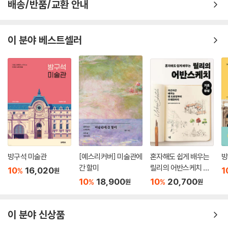
배송/반품/교환 안내
이 분야 베스트셀러
방구석 미술관
[예스리커버] 미술관에
혼자해도 쉽게 배우는
방
간 할미
릴리의 어반스케치 기
10
16,020
1
%
원
초+완성
10
18,900
10
20,700
%
%
원
원
이 분야 신상품