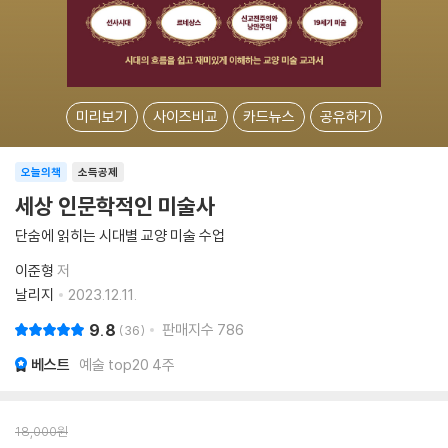
미리보기
사이즈비교
카드뉴스
공유하기
오늘의책
소득공제
세상 인문학적인 미술사
단숨에 읽히는 시대별 교양 미술 수업
이준형
저
날리지
2023.12.11.
9.8
판매지수
786
36
베스트
예술 top20 4주
18,000
원