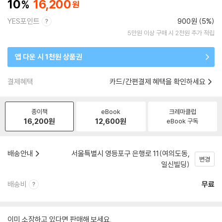
10
16,200
YES포인트
900원 (5%)
5만원 이상 구매 시 2천원 추가 적립
앱 다운 시 1천원 상품권
결제혜택
카드/간편결제 혜택을 확인하세요
종이책
eBook
크레마클럽
16,200
원
12,600
원
eBook 구독
배송안내
서울특별시 영등포구 은행로 11(여의도동,
변경
일신빌딩)
배송비
무료
이미 소장하고 있다면 판매해 보세요.