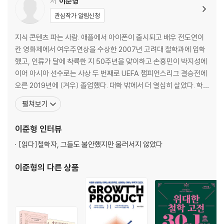
저
이준형
관심작가 알림신청
피렌체, 르네상스의 문을 열다
르네상스의 전성기를 이끈 가문, 그리고 작가들
지식 콘텐츠 파는 사람. 애플에서 아이폰이 출시되고 배우 전도연이
르네상스의 확장, 북유럽 르네상스와 마니에리스모
칸 영화제에서 여우주연상을 수상한 2007년 고려대 철학과에 입학
했고, 인류가 달에 착륙한 지 50주년을 맞이하고 손흥민이 박지성에
4장. 바로크와 로코코
이어 아시아 선수로는 사상 두 번째로 UEFA 챔피언스리그 결승전에
오른 2019년에 (겨우) 졸업했다. 대학 밖에서 더 열심히 살았다. 학
분열된 교회, 화려한 미술
점 올리기에 여념이 없었어야 할 2013년에 첫 사업을 시작했고, 5년
펼쳐보기
‘시민’의 바로크, 작지만 큰 시장을 열다
뒤인 2018년에 엑싯(Exit)했다. 강의부터 출판, 영상 제작까지 다방
절대 권력이 만든 미술의 두 가지 풍경
면으로 지식 콘텐츠를 생산하는 스타트업 비욘드날리지의 공동 대표
이준형
인터뷰
를 맡고 있으며, 유튜브 채널 ‘인
5장. 신고전주의와 낭만주의
[읽다]
철학자, 그들도 불안했지만 물러서지 않았다
이준형
의 다른 상품
혁명, 그리고 미술을 낳다
이상과 감수성의 추구, 낭만주의
6장. 19세기 미술