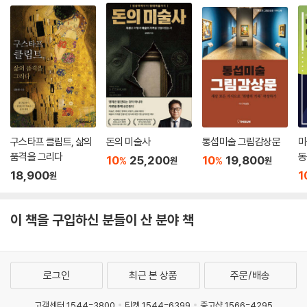
구스타프 클림트, 삶의
돈의 미술사
통섭미술 그림감상문
미
품격을 그리다
동
10
25,200
10
19,800
%
%
원
원
18,900
1
원
이 책을 구입하신 분들이 산 분야 책
로그인
최근 본 상품
주문/배송
고객센터 1544-3800
티켓 1544-6399
중고샵 1566-4295