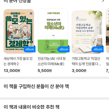
이 분야 신상품
세상에서 가장 쓸모 있
인공지능(AI) 시대 청
거창고등학교 ‘직업선
저
는 경제학 2
소년의 미래(Me來)
택의 십계’ 진로를 다시
일
생각하다
13,000
5,500
3,000
7
원
원
원
이 책을 구입하신 분들이 산 분야 책
이 책과 내용이 비슷한 추천 책