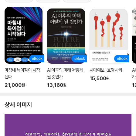
마침내 특이점이 시작
AI 이후의 미래 어떻게
시대예보 : 호명사회
A
된다
될 것인가
가
15,500
원
21,000
13,160
1
원
원
상세 이미지