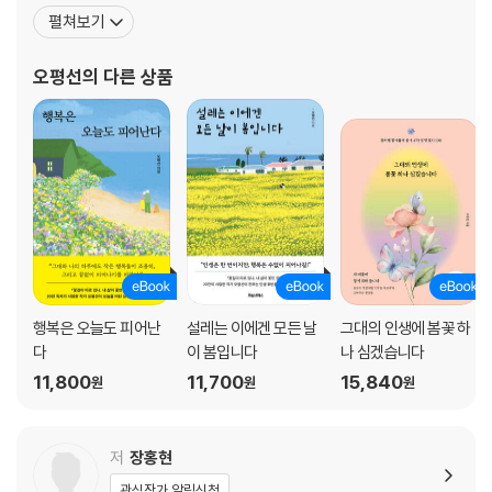
하게 살다 보니 얻은 것도 있었지만 많은 것을 놓쳤다. 자의든 타의든
펼쳐보기
틀 속에 갇혀 사는 기분이었다. 오십 후반에 접어들자 세상의 시계가
아닌 나만의 시계에 세상을 맞춰 살고 싶어졌다. 지켜야 할 것과 놓아
오평선
의 다른 상품
줘야 할 것이 무엇인지,
행복은 오늘도 피어난
설레는 이에겐 모든 날
그대의 인생에 봄꽃 하
다
이 봄입니다
나 심겠습니다
11,800
11,700
15,840
원
원
원
저
장홍현
관심작가 알림신청