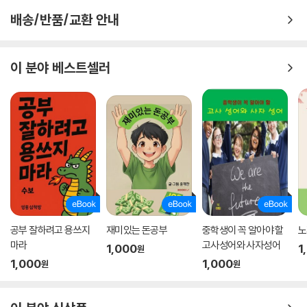
배송/반품/교환 안내
이 분야 베스트셀러
공부 잘하려고 용쓰지
재미있는 돈공부
중학생이 꼭 알아야 할
노
마라
고사성어와 사자성어
1,000
1
원
1,000
1,000
원
원