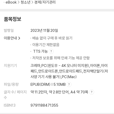
eBook
청소년
경제/자기관리
품목정보
발행일
2023년 11월 20일
이용안내
배송 없이 구매 후 바로 읽기
이용기간 제한없음
TTS 가능
저작권 보호를 위해 인쇄 기능 제공 안함
지원기기
크레마,PC(윈도우 - 4K 모니터 미지원),아이폰,아이
패드,안드로이드폰,안드로이드패드,전자책단말기(저
사양 기기 사용 불가),PC(Mac)
파일/용량
EPUB(DRM) | 5.10MB
글자 수/ 페이지
약 11.2만자, 약 2.8만 단어, A4 약 70쪽
수
ISBN13
9791188471355