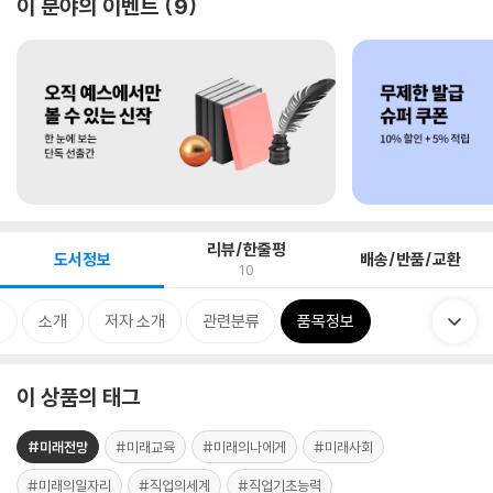
이 분야의 이벤트
9
리뷰/한줄평
도서정보
배송/반품/교환
10
지
소개
저자 소개
관련분류
품목정보
이 상품의 태그
#미래전망
#미래교육
#미래의나에게
#미래사회
#미래의일자리
#직업의세계
#직업기초능력