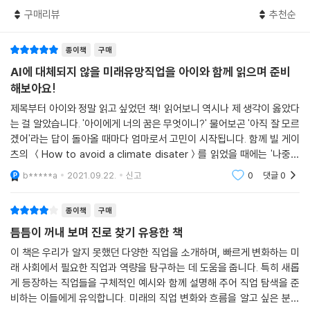
구매리뷰
추천순
종이책
구매
AI에 대체되지 않을 미래유망직업을 아이와 함께 읽으며 준비
해보아요!
제목부터 아이와 정말 읽고 싶었던 책! 읽어보니 역시나 제 생각이 옳았다
는 걸 알았습니다. '아이에게 너의 꿈은 무엇이니?' 물어보곤 '아직 잘 모르
겠어'라는 답이 돌아올 때마다 엄마로서 고민이 시작됩니다. 함께 빌 게이
츠의 ＜How to avoid a climate disater＞를 읽었을 때에는 '나중에
환경공학자가 되는 건 어때?' 이야기했고, ＜Sapiens＞를 읽었을 때에는
b*****a
2021.09.22.
신고
0
댓글
0
'아무래도 인류학자
종이책
구매
틈틈이 꺼내 보며 진로 찾기 유용한 책
이 책은 우리가 알지 못했던 다양한 직업을 소개하며, 빠르게 변화하는 미
래 사회에서 필요한 직업과 역량을 탐구하는 데 도움을 줍니다. 특히 새롭
게 등장하는 직업들을 구체적인 예시와 함께 설명해 주어 직업 탐색을 준
비하는 이들에게 유익합니다. 미래의 직업 변화와 흐름을 알고 싶은 분들