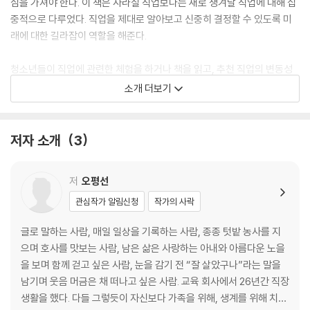
심을 가져야 한다. 이 책은 사라질 직업보다는 새로 생겨날 직업에 대해 집
중적으로 다루었다. 직업을 제대로 알아보고 신중히 결정할 수 있도록 미
래에 대한 길라잡이 역할을 해준다.
청소년들이 직업에 관련한 체험을 하거나 책을 읽고, 추천 직업의 변동성
과 가능성 등을 자세히 알아보는 기회를 줄 것이다. 자신의 성격, 능력, 흥
소개 더보기
미, 가치관이 어떤지 객관적인 검사를 통해 전문가의 상담을 받듯이 직업
별로 어려운 점부터 보람과 가치, 보상 등 직업을 선택할 수 있도록 정보를
자세히 제공한다. AI(인공지능), IoT(사물인터넷), 빅데이터, AI로봇, 무
저자 소개
3
인자동차, 가상현실 등 4차 산업혁명에 대한 내용과 미래의 직업에 대해
상세히 다루었다.
저
오평선
관심작가 알림신청
작가의 사락
글로 말하는 사람, 매일 일상을 기록하는 사람, 종종 텃밭 농사를 지
으며 호사를 맛보는 사람, 남은 삶은 사랑하는 아내와 아름다운 노을
을 보며 함께 걷고 싶은 사람, 눈을 감기 전 “잘 살았구나”라는 말을
남기며 웃음 머금은 채 떠나고 싶은 사람. 교육 회사에서 26년간 직장
생활을 했다. 다들 그렇듯이 자신보다 가족을 위해, 생계를 위해 치열