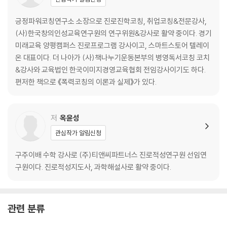
긍정파워코칭연구소 소장으로 진로진학코칭, 취업코칭&전문강사,
(사)한국창의인성교육연구원의 연구위원&강사로 활약 중이다. 경기
미래교육 양평캠퍼스 진로프로그램 강사이고, 스마트스토어 텔레이
온 대표이다. 더 나아가 (사)책나누기운동본부의 병영독서코칭 코치
&강사와 교육법인 한국이미지경영교육협회 전임강사이기도 하다.
편저한 책으로 《폭력코칭의 이론과 실제》가 있다.
저
옥윤성
관심작가 알림신청
구주이배 수학 강사로 (주)티앤씨파트너스 진로적성연구원 선임연
구원이다. 진로적성지도사, 과학해설사로 활약 중이다.
관련 분류