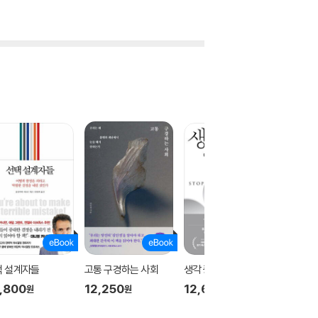
택 설계자들
고통 구경하는 사회
생각 중독
어나더 경
,800
12,250
12,600
15,00
원
원
원