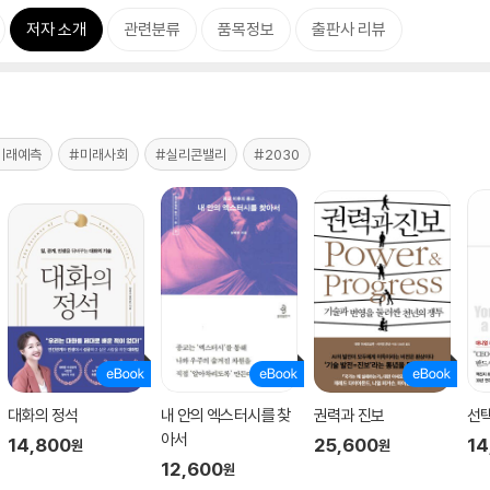
저자 소개
관련분류
품목정보
출판사 리뷰
미래예측
#미래사회
#실리콘밸리
#2030
대화의 정석
내 안의 엑스터시를 찾
권력과 진보
선
아서
14,800
25,600
14
원
원
12,600
원