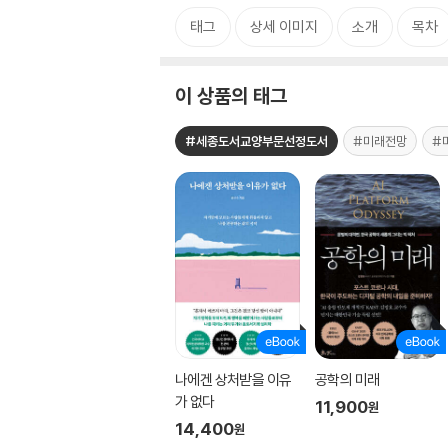
태그
상세 이미지
소개
목차
이 상품의 태그
#세종도서교양부문선정도서
#미래전망
#
나에겐 상처받을 이유
공학의 미래
가 없다
11,900
원
14,400
원