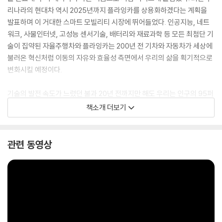
리나라의 현대차 역시 2025년까지 플라잉카를 상용화하겠다는 계획을
발표하며 이 거대한 스마트 모빌리티 시장에 뛰어들었다. 인공지능, 네트
워크, 사물인터넷, 고성능 센서기술, 배터리와 재료과학 등 모든 최첨단 기
술이 집약된 자율주행차와 플라잉카는 200년 전 기차와 자동차가 세상에
불러온 혁신처럼 이동의 자유와 효율성 측면에서 우리의 삶을 획기적으로
변화시킬 예정이다.
기술의 발전 속도가 느렸던 불과 20년 전까지만 해도 우리는 인구의 95퍼
센트가 스마트폰을 사용하고 자율주행차가 상용화되는 지금과 같은 세상
책소개 더보기
의 모습은 상상조차 하지 못했다. 하지만 2021년이 시작된 지금, 기술 변
화의 속도가 그 어느 때보다 빨라졌음을 부인하는 사람은 아무도 없을 것
이다. 그렇다면 20년 사이에 이런 빠른 속도의 변화가 가능해진 이유는 무
관련 동영상
엇일까? 어떻게 이런 일이 한 세대가 바뀌기도 전에 일어날 수 있었을까?
그것은 바로 컨버전스, 즉 우리가 알던 수많은 기술들이 서로 ‘융합’을 시작
했기 때문이다. 지난 20년 동안 겪은 급격한 사회 변화를 생각해볼 때, 인
류는 다음 10년 동안 사상 최대의 혁신을 경험할 것이며, 과거 100년 동안
쌓아올린 부를 훨씬 능가하는 풍요로움을 창조하게 될 것이다. 더구나 그
변화의 쓰나미 속에서 비즈니스 기회를 선점하려는 수많은 기업들의 경쟁