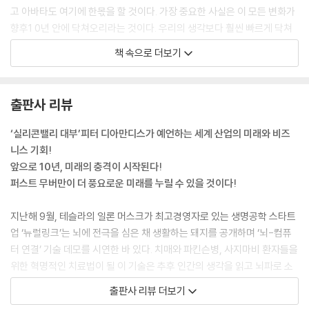
고 아바타도 여기에 한몫을 할 것이다. 가장 중요한 사실은 이 모든 변화가
향후1 0년 안에 닥쳐오리라는 것이다. 우리의 생각보다 훨씬 빠르게 닥쳐
올 미래의 세계로 당신을 초대한다.
책 속으로 더보기
--- chapter 1_ 기하급수 기술의 융합이 시작됐다
우리가 살펴볼 마지막 증폭 요인은 기술들의 융합으로 인해 생겨난 일곱
출판사 리뷰
가지의 추가적 동력이다. 이들은 기하급수적 발전 단계에 놓인 기술들이
서로 융합하면서 부차적으로 형성한 ‘2차 효과’이자 혁신의 속도를 더욱 가
‘실리콘밸리 대부’피터 디아만디스가 예언하는 세계 산업의 미래와 비즈
속화시키는 촉진제라고 할 수 있다. 각각의 동력은 독립적으로도 기능하지
니스 기회!
만 다른 동력들과 복합적으로 작용할 때 진정한 효과를 발휘한다. 말하자
앞으로 10년, 미래의 충격이 시작된다!
면 이 일곱 가지 동력은 인류의 미래라는 수학 방정식의 단계별 해법이자
퍼스트 무버만이 더 풍요로운 미래를 누릴 수 있을 것이다!
세상이 바뀌는 속도와 변화의 충격을 증가시키도록 미리 설계된(어떤 면
에서는 우리 모두에 의해) 알고리즘이라고 볼 수 있다. 하나의 동력은 다른
지난해 9월, 테슬라의 일론 머스크가 최고경영자로 있는 생명공학 스타트
동력에 영향을 받으면서 동시에 다른 동력을 더욱 증폭하는 역할을 한다.
업 ‘뉴럴링크’는 뇌에 전극을 심은 채 생활하는 돼지를 공개하며 ‘뇌-컴퓨
그리고 이 모든 동력이 함께 작용하면서 기술 발전의 가속화를 더욱 가속
터 연결’ 기술 데모를 시연한 바 있다. 치매와 파킨슨병, 사지마비 환자들을
화한다. 그래서 우리 조상들이 평생에 걸쳐 경험했던 변화를 우리가 단 1년
위한 혁명적인 치료법이 될 이 기술은 추후 인간의 생각을 읽고 뇌파로 소
만에 창조해낼 수 있는 것이다.
통하는 수준까지 나아가는 것을 목표로 삼고 있다. 같은 해 11월, 구글 산하
출판사 리뷰 더보기
--- chapter 4_ 가속화의 가속화
의 자율주행 개발 업체 웨이모는 세계 최초로 안전요원이 타지 않은 ‘완전