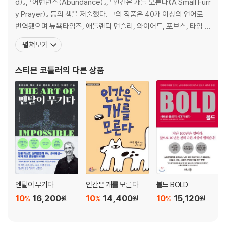
d)』, 『어번던스(Abundance)』, 『인간은 개를 모른다(A Small Furr
는 외과의사 | 암과의 싸움에서 이기는 법 | 빨라지고 안전해진 제약의 미
y Prayer)』 등의 책을 저술했다. 그의 작품은 40개 이상의 언어로
래
번역됐으며 뉴욕타임즈, 애틀랜틱 먼슬리, 와이어드, 포브스, 타임 등
80개 이상의 출판물에 게재됐다. 그는 Forbes.com 내에서 과학과
CHAPTER 10. 죽음을 거스르는 신인류의 탄생
펼쳐보기
문화의 교차점을 다루는 블로그인 파 프론티어스(Far Frontiers)에
죽음으로 인도하는 아홉 명의 마부 | 죽음보다 한 발 앞서가다 | ‘노화 예방
도 글을 게시하고 있다. 코틀러는 그의 아내와 아주 많은 개들과 함께
약’의 발명 | 시간을 거꾸로 돌릴 수는 없을까?
스티븐 코틀러
의 다른 상품
뉴멕시코
CHAPTER 11. 중개인이 사라진 세상
완전한 미래 | 커피와 리스크: 보험의 기원과 미래 | ‘돈 비즈니스’에 부는
변화의 바람 | 중개인 없는 부동산 중개
CHAPTER 12. 음식을 프로그래밍하다
음식과 만난 과학 | 식품의 비효율성을 줄이는 방법 | 더 이상 소의 희생은
필요 없다
멘탈이 무기다
인간은 개를 모른다
볼드 BOLD
PART 3. 이미 시작된 22세기
10
16,200
10
14,400
10
15,120
%
%
%
원
원
원
CHAPTER 13. 다가올 위협과 그 해결책
100년을 내다보기 | 자원 고갈: 인류의 절반을 살리는 기술 | 기후변화: 값