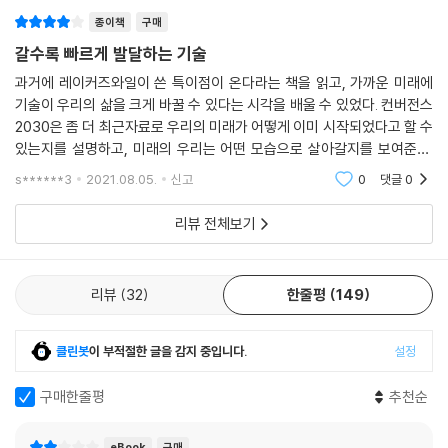
놓이리라 예상된다. 오늘날 극히 일부의 특권층에게만 허락된 노른자위 부
없어지게 되면 보험회사와 금융회사, 부동산이라는 거대 산업은 지금과 같
종이책
구매
동산도 미래에는 대다수가 저렴한 가격에 구입할 수 있게 될 것이다.
은 권력을 유지할 수 있을까?
이렇듯 부동산에서 이루어지는 변화와 금융 및 보험 산업의 혁신이 합쳐지
갈수록 빠르게 발달하는 기술
마지막 제3부에서는 좀 더 거시적인 시각에서 우리가 이루어낼 발전이 환
면서, 우리는 도시의 스카이라인과 비즈니스의 본질이 급변하는 모습을 목
경, 경제 그리고 인류의 존재에 어떤 위협을 가할 것인지를 살펴본다. 또한
과거에 레이커즈와일이 쓴 특이점이 온다라는 책을 읽고, 가까운 미래에
격하고 있다. 이런 과정이 가속화되고 저렴해지고 중개인마저 사라지면서
기술이 우리의 삶을 크게 바꿀 수 있다는 시각을 배울 수 있었다. 컨버전스
다음 세기까지 시야를 확장해 인류가 겪게 될 다섯 갈래의 거대한 이주 즉
모든 사람이 이 발전의 혜택을 누릴 수 있게 된다면 어떨까? 역사상 가장
2030은 좀 더 최근자료로 우리의 미래가 어떻게 이미 시작되었다고 할 수
경제적 동기로 인한 이동, 기후의 변화에 따르는 탈출, 가상 세계의 탐구,
큰 부를 창출해냈던 세 가지 엔진이 전면적인 재창조의 국면으로 돌입하게
있는지를 설명하고, 미래의 우리는 어떤 모습으로 살아갈지를 보여준다.
우주의 식민지화, 인간의 두뇌를 서로 연결해서 집단지성을 도출하는 하이
될 것이다.
희박한 가능성을 보여주는 것이 아니라, 이미 기술 분야에서 발달하고 있
브 마인드(hive mind) 등에 대해 탐구한다.
s******3
2021.08.05.
신고
0
댓글
0
는 기업들이 예시
--- chapter 11_ 중개인이 사라진 세상
앞으로 다가올 10년이 세상을 놀라게 할 급격한 변화로 채워질 거라는 사
리뷰 전체보기
실에는 의심의 여지가 없다. 지구상의 모든 산업이 전면적인 재창조를 눈
그리고 이 기술은 우리가 논의할 마지막 이주, 즉 개인의 두뇌를 기반으로
앞에 두고 있는 지금, 당신은 변화를 먼저 읽는 퍼스트 무버가 되어야 한다.
하는 단일의식의 세계에서 클라우드 기반의 집단의식으로 향하는 이주를
그 거센 흐름에 신속하고 용감하게 대처하는 기업가, 혁신가, 리더들만이
가능하게 해주었다. 이 하이브 마인드 기술은 인류의 가장 위대한 여정이
리뷰
32
한줄평
149
엄청난 기회를 거머쥘 수 있다. 기술 대폭발을 앞두고 있는 이 새로운 세계
지구로부터 우주를 향하는 이주가 아니라 바로 인간 정신세계의 내부와 외
에서 자신과 자신의 비즈니스가 어디에 있어야 할지를 고심하는 모든 이에
부를 탐구하는 것이라는 사실을 우리에게 상기시켜준다. 게다가 일론 머스
게 이 책은 필수불가결한 안내자가 되어줄 것이다.
클린봇
이 부적절한 글을 감지 중입니다.
설정
크와 브라이언 존슨이 주장하는 것처럼 사람들에게 집단의식으로의 이주
를 독려할 당위성은 경제적 측면만으로도 충분하다. 인간이 인공지능과 경
구매한줄평
추천순
쟁을 하고 있는 세상에서, 이 기술을 바탕으로 경제적 문제를 해결하는 일
은 우리에게 여전히 중요한 동기이기 때문이다.
eBook
구매