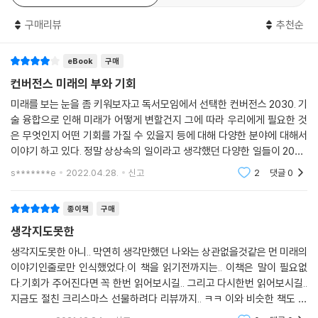
동, 눈 깜빡거림, 동공 팽창반응 등을 포착해서 당신이 어떤 곳에 시선을 집
나미가 기업, 산업, 그리고 우리의 일상에 엄청난 충격을 가하게 될 것이다.
중하고 어떤 곳을 외면하는지도 알아낸다. 이런 데이터가 계속 축적된다면
구매리뷰
추천순
그리고 그 거대하고 놀랍도록 빠른 변화에 잘 적응하고, 나아가 그 속에서
앞으로 당신이 영화나 게임의 줄거리를 선택하는 상황에서도 의사결정의
부의 기회를 발견하는 ‘퍼스트 무버’만이 기술의 풍요로움을 누릴 수 있게
주체는 당신이 아니라 인공지능이 될 것이 분명하다. 인공지능 비서는 우
eBook
구매
될 것이다. ‘융합’이 가져올 파괴적 잠재력에 주목하고 대비해야 하는 이유
리의 과거 이력, 신경생리학적 특성, 위치, 사회적 선호도, 원하는 몰입감
가 바로 여기에 있다.
컨버전스 미래의 부와 기회
의 정도 등을 현재의 감정 상태와 대응시켜 우리의 감성적 욕구를 가장 잘
전작 《볼드》에서 시간이 지남에 따라 성장이 두 배씩 증가하는 기하급수
미래를 보는 눈을 좀 키워보자고 독서모임에서 선택한 컨버전스 2030. 기
충족할 수 있는 콘텐츠를 맞춤형으로 제작할 것이다.
기술에 대한 개념과 그에 따른 시장의 기회에 대해 예측했던 저자 피터 디
술 융합으로 인해 미래가 어떻게 변할건지 그에 따라 우리에게 필요한 것
--- chapter 7_ 즐거움의 새로운 지평이 열리다
아만디스는 이번 책에서 기하급수 기술들이 서로 융합했을 때 우리 사회에
은 무엇인지 어떤 기회를 가질 수 있을지 등에 대해 다양한 분야에 대해서
어떤 변화가 일어날지 탐구한다. 여러 기술의 기하급수적 발전이 융합하면
이야기 하고 있다. 정말 상상속의 일이라고 생각했던 다양한 일들이 2030
한편 이 모든 기술의 융합에 발맞추어 두 가지 주요한 패러다임의 전환이
기존의 제품, 서비스, 시장뿐만 아니라 이들을 뒷받침하는 구조 자체를 붕
년에는 가능하다고 하는 작가. 구글이 나의 건강상태를 알려주고 (오늘 감
s*******e
2022.04.28.
신고
2
댓글
0
대두되고 있다. 첫째는 질병관리에서 건강관리로의 이동이다. 즉 소급적이
기에
괴시켜버린다. 저자는 이 기술이 지금의 산업 구조를 어떻게 해체시키고
고, 사후 대응적이며, 획일적인 의료 체계가 미래지향적이고, 상황 주도적
재편할지, 그로 인해 어떤 새로운 비즈니스가 생겨나고 어떤 비즈니스가
종이책
구매
이고, 개인화된 시스템으로 바뀌어가는 것이다. 둘째는 관리 주체의 변화
역사의 뒤안길로 사라지게 될지, 지금 발전을 주도하고 있는 세력은 누구
다. 지난 한 세기 동안 의료 산업은 대형 제약회사, 비대한 정부, 의사, 간호
생각지도못한
이며 미래에는 과연 어떤 기업이 어마어마한 부를 거머쥐며 게임체인저로
사 그리고 훈련된 의료 전문가들의 위태로운 협업관계에 의해 유지되어왔
부상하게 될지 구체적인 청사진을 그려낸다.
생각지도못한 아니.. 막연히 생각만했던 나와는 상관없을것같은 먼 미래의
다. 하지만 이제 이 분야에도 외부의 거센 침략이 시작됐다. 여러 기술 대기
이야기인줄로만 인식했었다.이 책을 읽기전까지는.. 이책은 말이 필요없
업이 너도나도 게임에 뛰어들어 산업 전체에 엄청난 충격을 가하고 있는
다.기회가 주어진다면 꼭 한번 읽어보시길.. 그리고 다시한번 읽어보시길..
기술 융합의 쓰나미에 휩쓸릴 것인가?
것이다. 애플의 CEO 팀 쿡은 최근 --- 인디펜던트와의 인터뷰(그가 증강
지금도 절친 크리스마스 선물하려다 리뷰까지.. ㅋㅋ 이와 비슷한 책도 구
파도를 타고 넘어 새로운 세상에 도착할 것인가?
현실의 잠재력에 대해 발언한 바로 그 인터뷰)에서 다음과 같이 말했다.
매했었다.. 아마 아시는분은 아실 책이다.비교대상이아닌듯 하다.이책의