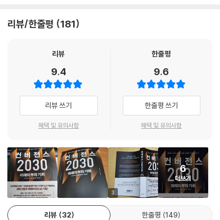
무인’ 자율주행 택시의 시범 운영을 애리조나에서 시작했다. 현재 애리조
이제 비즈니스의 지속을 원하는 소매 기업들 앞에는 그다지 많은 선택지가
나 주 피닉스에는 약 300대의 무인 택시가 돌아다니고 있다. 미국 최대 자
리뷰/한줄평
181
놓여 있지 않은 것 같다. 2024년이 되면 미국의 최저임금은 시간당 15달
동차 기업 제너럴모터스의 자율주행 부문 자회사 ‘크루즈’ 역시 주정부로
러가 될 예정이지만 아직 많은 사람들이 이 금액도 너무 낮다고 생각한다.
부터 무인 자율주행 시험 운행 허가를 받았다. IBM은 2021년 1월 열린 IT
인간의 인건비가 지속적으로 오르는 상황에서, 이제 로봇은 단지 세상에
및 가전 전시회 CES에서 미국 제약회사 화이자와 함께 알츠하이머 발병
리뷰
한줄평
등장한 정도가 아니라 사회 곳곳에 없어서 안 될 존재로 자리 잡고 있다. 매
가능성을 조기에 진단하는 인공지능 시스템을 선보였다. 글로벌 패스트푸
9.4
9.6
장의 소유주는 걸핏하면 아프고, 일터에 늦고, 부상당하기 쉬운 인간 직원
드 업체 KFC는 최근 ‘실험실 배양육’으로 만든 치킨 너겟을 생산한다고 발
을 고용할 필요성을 느끼지 않게 될 것이다. 로봇은 연중무휴 24시간 일한
표한 바 있다. 세계 최대의 전자 상거래 업체 아마존은 창고에서 제품을 찾
다. 휴가를 가지도 않고 화장실에 가기 위해 일을 멈추지 않는다. 의료보험
는 로봇을 현장에 투입해 300명이 해내야 할 일을 단 25대의 로봇으로 대
리뷰 쓰기
한줄평 쓰기
도 필요 없고 가족여행을 가지 않아도 된다. 그 말은 이런 추세가 계속된다
체하고 있다. 전 세계 아마존 물류 센터에서 사용되는 로봇의 수는 현재 20
면 ‘기술 발전에 따른 실업’의 문제가 점점 큰 문제로 대두될 거라는(제3부
만 대가 넘으며 코로나 팬데믹 사태로 ‘인간 노동자’를 대체할 로봇의 수는
혜택 및 유의사항
혜택 및 유의사항
에서 이 주제를 더 다룰 예정이다) 뜻이다.
더 늘어날 전망이다.
--- chapter 5_ 소매업의 정의가 달라진다
텔레파시 기술, 자율주행차, 건강진단 AI, 실험실 고기, 인간을 대체하는
로봇…. 2021년 현재, 지금 우리 주변에서 일어나고 있는 일들이다. 우리는
또한 인공지능 비서는 특정 줄거리에 대한 당신의 선호도를 당신 자신보다
6
지금 영화 속에서나 가능할 법한 이런 기술들이 현실인 세상에 살고 있는
더 잘 파악하게 될 것이다. 당신은 어떤 영화를 재미있게 봤다는 사실만 기
더보기
것이다. 이런 일이 가능해진 이유는 그동안 독립적으로 존재했던 여러 첨
억하지만 인공지능은 당신이 그 영화를 ‘왜’ 즐겼는지 알고 있다. 이 시스템
단기술들이 서로 융합을 시작하며 과거보다 그 개발 속도가 빨라졌기 때문
3
은 언어의 의미 분석과 생체 반응을 바탕으로 영화 속의 특정 대사가 당신
이다. 그리고 기하급수적 발전이라는 이 기술들의 특징에 의해 그 속도는
에게서 강력한 향수를 불러일으킨 이유를 파악해낸다. 또 당신의 심장박
리뷰
32
한줄평
149
점점 더 가속화될 일만 남았다. 앞으로 10년, 융합이라는 거대한 변화의 쓰