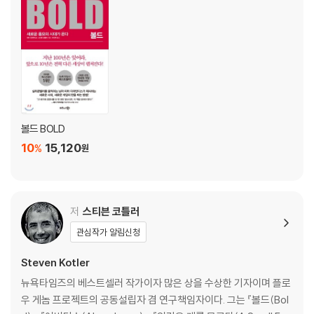
핑 | 로봇이 몰려오고 있습니다! | 3D 프린터와 소매 산업 | 마지막 희망이
된 경험 경제 | 쇼핑몰의 종말
CHAPTER 06. 더 이상 광고는 필요 없다
한 시대를 풍미한 ‘매드맨’ | 화면의 한계를 벗어난 광고 | 초개인화, 음성
복제 그리고 딥페이크 | 인공지능, 광고를 몰아내다
CHAPTER 07. 즐거움의 새로운 지평이 열리다
볼드 BOLD
넷플릭스의 공격 | 고소득 전문직이 된 ‘유튜버’ | 인공지능과 함께 쓰는 스
10
15,120
%
원
토리 | 실제보다 더 실제 같은 홀로덱의 등장 | 말하지 않아도 인공지능은
알아요 | 여기, 저기, 어디에서나 즐길 수 있다
CHAPTER 08. 무엇을 어떻게 공부할 것인가
저
스티븐 코틀러
양과 질을 향한 탐구 | 10억 명의 안드로이드 교사 | 궁극의 현장학습, 가상
관심작가 알림신청
현실 | 2030년의 학교는 어떤 모습일까
Steven Kotler
CHAPTER 09. 질병의 정복으로 달라지는 인간의 삶
뉴욕타임즈의 베스트셀러 작가이자 많은 상을 수상한 기자이며 플로
로스블랫의 혁신 프로젝트 | 질병관리에서 건강관리로 | 이봐, 구글. 혹시
우 게놈 프로젝트의 공동설립자 겸 연구책임자이다. 그는 『볼드(Bol
나 감기 걸렸어? | 생명의 코드를 읽고, 쓰고, 편집하다 | 절대 손을 떨지 않