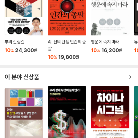
부의 갈림길
AI, 신의 탄생 인간의 종
행운에 속지 마라
듀
말
10
24,300
10
16,200
1
%
%
원
원
10
19,800
%
원
이 분야 신상품