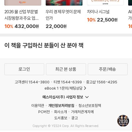
2026 물 산업 부문별
우리 경제 무엇이 문제
차이나 시그널
A
시장동향과 주요 업체
인가
가
10
22,500
%
원
별 사업현황
7
10
432,000
22,000
1
%
원
원
이 책을 구입하신 분들이 산 분야 책
로그인
최근 본 상품
주문/배송
고객센터 1544-3800
티켓 1544-6399
중고샵 1566-4295
eBook 1:1문의/채팅상담
예스이십사(주) 사업자 정보
이용약관
개인정보처리방침
청소년보호정책
PC버전
회사소개
거래처관계자께
도서홍보
광고
Copyright © YES24 Corp. All Rights Reserved.
MATOM9