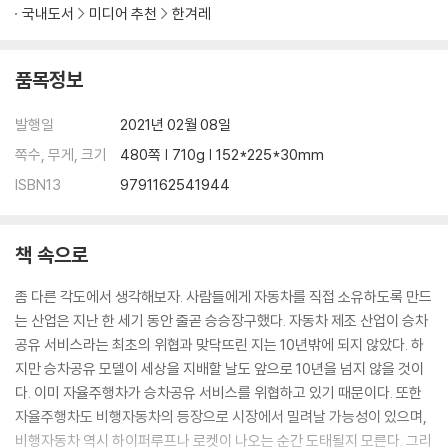
국내도서
미디어 추천
한겨레
품목정보
발행일
2021년 02월 08일
쪽수, 무게, 크기
480쪽 | 710g | 152*225*30mm
ISBN13
9791162541944
책 속으로
좀 다른 각도에서 생각해보자. 사람들에게 자동차를 직접 소유하도록 만드
는 산업은 지난 한 세기 동안 줄곧 승승장구했다. 자동차 제조 산업이 승차
공유 서비스라는 최초의 위협과 맞닥뜨린 지는 10년밖에 되지 않았다. 하
지만 승차공유 모델이 세상을 지배할 날도 앞으로 10년을 넘지 않을 것이
다. 이미 자율주행차가 승차공유 서비스를 위협하고 있기 때문이다. 또한
자율주행차도 비행자동차의 등장으로 시장에서 밀려날 가능성이 있으며,
비행자동차 역시 하이퍼루프나 로켓이 나오는 순간 도태될지 모른다. 그리