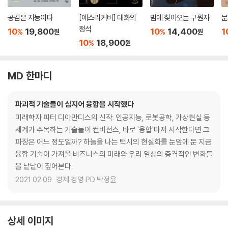
공감은 지능이다
[예스리커버] 대화의
밤에 찾아오는 구원자
문
정석
10
19,800
10
14,400
1
%
%
원
원
10
18,900
%
원
MD 한마디
파괴적 기술들이 심지어 융합을 시작했다
미래학자 피터 디아만디스의 신작. 인공지능, 로봇공학, 가상현실 등
세계가 주목하는 기술들이 컨버전스, 바로 '융합'마저 시작한다면 그
파장은 어느 정도일까? 하늘을 나는 택시의 현실화를 눈앞에 둔 지금
융합 기술이 가져올 비즈니스의 미래와 우리 일상의 충격적인 변화들
을 낱낱이 짚어본다.
2021.02.09.
경제 경영 PD 박정윤
상세 이미지