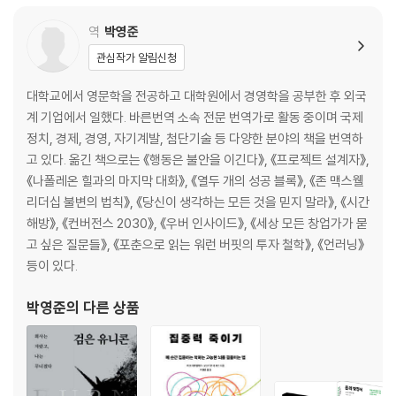
싸고 풍부한 태양과 바람 | 너지 저장: 통합형 스마트 그리드 | 교통: 속도를
역
박영준
내는 전기자동차 | 생태계 파괴: 온난화와의 끝없는 싸움 | 경제적 위험: 기
관심작가 알림신청
술 발전에 따른 실업 | 실존적 위험: 비전, 예방, 거버넌스
대학교에서 영문학을 전공하고 대학원에서 경영학을 공부한 후 외국
CHAPTER 14. 거대한 기술적 이주를 준비하라
계 기업에서 일했다. 바른번역 소속 전문 번역가로 활동 중이며 국제
아이디어의 이동과 혁신 | 기후변화가 불러올 이주 | 도시로 향하는 사람들
정치, 경제, 경영, 자기계발, 첨단기술 등 다양한 분야의 책을 번역하
| 가상 세계 속에서 살다 | 인류의 마지막 개척지, 우주 | 클라우드에 의식
고 있다. 옮긴 책으로는 《행동은 불안을 이긴다》, 《프로젝트 설계자》,
을 업로드하다
《나폴레온 힐과의 마지막 대화》, 《열두 개의 성공 블록》, 《존 맥스웰
리더십 불변의 법칙》, 《당신이 생각하는 모든 것을 믿지 말라》, 《시간
마치며 | 세상은 소리 없이 좋아진다
해방》, 《컨버전스 2030》, 《우버 인사이드》, 《세상 모든 창업가가 묻
감사의 말
고 싶은 질문들》, 《포춘으로 읽는 워런 버핏의 투자 철학》, 《언러닝》
주
등이 있다.
박영준
의 다른 상품