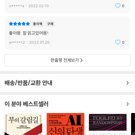
o*****a
2022.02.10.
0
종이책
구매
좋아용. 잘 읽고있어용!
w*****2
2022.01.20.
0
한줄평 전체보기
배송/반품/교환 안내
이 분야 베스트셀러