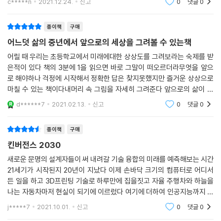
생각의 속도를 뛰어넘는 기술의 속도에 적응하라!
c*****n
2021.12.24.
신고
0
댓글
0
힘을 새삼 느끼
“만약 미래의 어느 시점에 그동안 애플이 인류에 가장 크게 기여한 바가 무
엇이냐는 질문을 받는다면, 우리는 의료 분야라고 말하게 될 겁니다.”
이 책은 총 3부로 구성되어 있다. 제1부에서는 기하급수적 성장의 곡선 위
종이책
구매
--- chapter 9_ 질병의 정복으로 달라지는 인간의 삶
에 놓인 아홉 가지 주요 기술 영역을 탐구하고, 각각의 기술이 현재 어떤 위
어느덧 삶의 중년에서 앞으로의 세상을 그려볼 수 있는책
치에 놓였으며 어떤 목표를 향하고 있는지 살펴본다. 또한 기술의 발전이
지난 수천 년 동안 인류는 젊음의 샘물을 찾아 헤맸다. 하지만 이제 분명한
어릴 때 우리는 초등학교에서 미래에대한 상상도를 그려보라는 숙제를 받
만들어낼 추가적인 동력들을 예측하고 그 동력들로 인해 인류에게 닥칠 충
은적이 있다 책의 3분에 1을 읽으면 바로 그말이 떠오르더라무엇을 앞으
사실은 우리가 찾고 있는 대상이 장소가 아니라 ‘시간’이라는 것이다. 다시
격의 규모가 얼마나 확대될지 알아본다.
로 해야하나 걱정에 시작해서 정확한 답은 찾지못했지만 즐거운 상상으로
말해 젊음의 샘물이 의미하는 바는 급속도로 발전하는 기술들의 융합으로
제2부에서는 우리의 삶과 밀접하게 연관된 여덟 개 핵심 산업 분야(교통,
마칠 수 있는 책이다내머리 속 그림을 자세히 그려준다 앞으로의 삶이 어
인해 우리가 죽음과의 싸움에서 승리하게 되는 ‘미래의 시점’을 가리키고
오락, 교육, 의료, 중개업, 에너지, 광고, 소매업)에 초점을 맞춰 융합기술
떨지 많은 거역과 힘든 과정이 있겠지만 반드시 흘러갈
있는 것이다. “언젠가 인간이 영원히 사는 일이 가능할까?”라는 질문은 아
d******7
2021.02.13.
신고
0
댓글
0
이 가져올 미래의 모습을 전망한다. 여러 시나리오를 통해 향후 10년 동안
직 대답할 수 없는 미해결의 영역에 속해 있지만 적어도 100년의 수명에 6
우리의 일상이 기술에 의해 어떤 변화를 맞닥뜨릴지 살펴볼 수 있을 것이
0년 정도를 보태는 일은(즉, 인간의 수명을 현저하게 증가시키는 일은) 이
종이책
구매
다. 네트워크와 센서, 인공지능 기술이 융합하면 마트와 쇼핑몰은 어떤 변
미 ‘만약’의 문제에서 ‘언제쯤’의 문제로 바뀐 지 오래다.
화를 겪게 될까? 아니, 3D 프린팅으로 맞춤형 제품을 ‘출력할’ 수 있게 되
킨버전스 2030
--- chapter 10_ 죽음을 거스르는 신인류의 탄생
면 우리가 쇼핑이라고 부르던 활동의 정의가 달라질 수도 있지 않을까? 가
새로운 문명의 설계자들이 써 내려갈 기술 융합의 미래를 예측해보는 시간
상현실과 아바타, 인공지능이 교육 현장과 엔터테인먼트 업계에 도입되면
21세기가 시작된지 20년이 지났다 이제 손바닥 크기의 컴퓨터로 어디서
융합기술은 부동산 산업의 거의 모든 요소를 소멸화, 무료화 그리고 대중
초개인화된 맞춤 교육과 생생한 경험이 가능해지지 않을까? 구글이 알아
든 일을 하고 3D프린팅 기술로 하루만에 집을짓고 자율 주행차와 하늘을
화하고 있다. 부동산 대기업들의 기반시설은 점점 가상화되는 추세며, 부
서 내 건강을 관리해주고 세포보다도 작은 나노로봇이 몸 안에 들어가 종
나는 자동차마저 현실이 되기에 이르렀다 여기에 더하여 인공지능까지 우
동산 중개인이 사라질 날도 머지않았다. 게다가 위치와 근접성이라는 이
양을 조기에 치료하고 나아가 DNA도 편집할 수 있다면 인간은 얼마나 더
리 생활속으로 속속 침투되고 있다 오늘날 세상을 지배하는 거대한 산업들
j*****7
2021.10.01.
신고
0
댓글
0
산업의 두 기둥조차 향후 10년이 가기 전에 거침없는 무료화의 흐름 위에
은 융합기술로 인해
건강하게 오래살 수 있을까? 블록체인 기술로 ‘중개인’이라는 존재가 필요