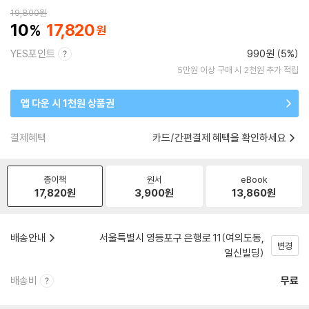
19,800
원
10
17,820
YES포인트
990원 (5%)
5만원 이상 구매 시 2천원 추가 적립
앱 다운 시 1천원 상품권
결제혜택
카드/간편결제 혜택을 확인하세요
종이책
원서
eBook
17,820
원
3,900
원
13,860
원
배송안내
서울특별시 영등포구 은행로 11(여의도동,
변경
일신빌딩)
배송비
무료