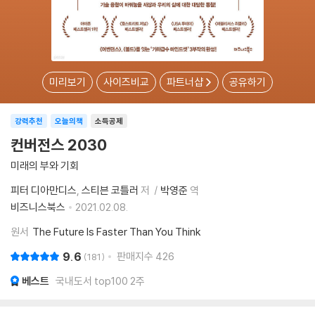
미리보기
사이즈비교
파트너샵
공유하기
강력추천
오늘의책
소득공제
컨버전스 2030
미래의 부와 기회
피터 디아만디스
스티븐 코틀러
저
박영준
역
비즈니스북스
2021.02.08.
원서
The Future Is Faster Than You Think
9.6
판매지수
426
181
베스트
국내도서 top100 2주