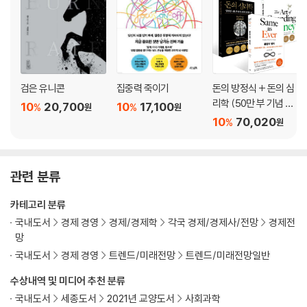
검은 유니콘
집중력 죽이기
돈의 방정식 + 돈의 심
리학 (50만 부 기념 뉴
10
20,700
10
17,100
%
%
원
원
에디션) + 불변의 법칙
10
70,020
%
원
세트
관련 분류
카테고리 분류
국내도서
경제 경영
경제/경제학
각국 경제/경제사/전망
경제전
망
국내도서
경제 경영
트렌드/미래전망
트렌드/미래전망일반
수상내역 및 미디어 추천 분류
국내도서
세종도서
2021년 교양도서
사회과학