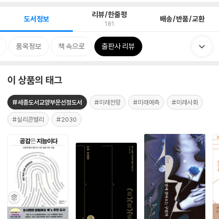
리뷰/한줄평
도서정보
배송/반품/교환
181
품목정보
책 속으로
출판사 리뷰
이 상품의 태그
#세종도서교양부문선정도서
#미래전망
#미래예측
#미래사회
#실리콘밸리
#2030