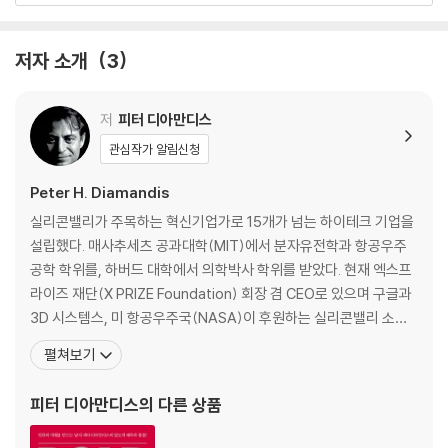
고, 쓰고 | 네트워크: 데이터로 하나되는 지구 | 로봇공학: 술 취한 드로이
드에서 닌자 로봇으로
저자 소개
3
CHAPTER 03. 터보 부스트를 단 미래
가상현실과 증강현실: 미디어를 넘어 | 3D 프린팅: 주문형 제조 기술 | 블
저
피터 디아만디스
록체인: 사람보다 신뢰할 수 있는 시스템 | 재료과학과 나노기술: 효율성
관심작가 알림신청
혁신 | 생명공학: 고장 난 세포를 수리하는 기술
Peter H. Diamandis
CHAPTER 04. 가속화의 가속화
실리콘밸리가 주목하는 혁신기업가로 15개가 넘는 하이테크 기업을
융합이 가져온 증폭 | 첫 번째 동력: 시간의 절약 | 두 번째 동력: 자본의 가
설립했다. 매사추세츠 공과대학(MIT)에서 분자유전학과 항공우주
용성 | 세 번째 동력: 무료화 | 네 번째 동력: 천재의 탄생 | 다섯 번째 동력:
공학 학위를, 하버드 대학에서 의학박사 학위를 받았다. 현재 엑스프
풍부한 소통 | 여섯 번째 동력: 새로운 비즈니스 모델 | 일곱 번째 동력: 수
라이즈 재단(X PRIZE Foundation) 회장 겸 CEO로 있으며 구글과
명 연장
3D 시스템스, 미 항공우주국(NASA)이 후원하는 실리콘밸리 소재
창업교육기관인 싱귤래리티 대학(Singularity University)의 학장
펼쳐보기
PART 2. 산업의 재편으로 달라지는 부의 미래
으로 있다. 또한 지구 밖 소행성에서 고가의 희귀 광물을 채굴해 지구
의 자원으로 활용하기 위한 우주광산채굴 프로젝트 ‘플래니터리 리소
피터 디아만디스
의 다른 상품
CHAPTER 05. 소매업의 정의가 달라진다
시스’(Planetary Re
최초의 쇼핑 플랫폼 | 디지털 비서와 고객 경험 | 아마존 고와 마찰 없는 쇼