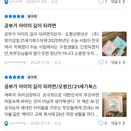
y****5
2024.11.24.
신고
1
댓글
0
부의 길로 이끄는 자녀교육 특훈자녀의 공부 문제로 힘들
기를 겪었고, 이 책에서 다룬 노하우와 실천 방안을 적극 활용한 비전 설계
어하는 4050 학부모들의 공통 질문, “우리 아이는 왜 공
과정을 통해 마침내 진로를 찾고 성장시킨 경험이 있다. 이 과정에서 무엇
종이책
부를
보다도 중요한 것이 아이를 기다려주고 믿어줄 수 있는 부모의 신뢰였다.
공부가 아이의 길이 되려면
여타의 공부 습관, 공부 정서보다 아이를 향한 부모의 ‘공부 신뢰’가 자녀교
육의 최우선 순위임을 역설하는 이유다.
공부가 아이의 길이 되려면지은이 : 오평선펴낸곳 : (주)
북이십일 21세기북스어제 2025학년도 수능 시험이 전국
에서 치뤄졌다.수능 시험에서는 수험생들도 긴장되겠지
아이를 믿어주는 게 너무 어려운 부모들에게 이 책은 실제 사례 중심의 접
만,학부모님들의 열기 또한 장난이 아니다.소중한 우리 자
근과 교육 이론을 바탕으로 한 실증적인 조언으로, 이 시대 부모들에게 새
녀가 좋은 성적을 거두길 바라는 마음.자신이 원하는 진로
로운 교육 패러다임을 제시하는 길잡이가 될 것으로 기대된다. 또 특별히
m********6
2024.11.15.
신고
1
댓글
0
에 진출하길 바라는 소망.두 손 모아 기도하는 어머니.자
초판 한정으로 제공되는 ‘내 아이를 위한 강점 혁명 노트’에는 국내 대표 진
녀가 시험을 보는 동안에도 애태우는 부모님.대
로교육전문가인 오평선 저자의 26년 내공이 압축된 명쾌한 자녀교육 특훈
종이책
이 담겨 있어, 아이의 교육과 진로 문제로 힘들어하는 학부모들에게 든든
공부가 아이의 길이 되려면/오평선/21세기북스
한 지침서가 되어줄 것이다.
제목이 의미심장하다. 궁극적으로 대한민국의 부모라면
마음속에 바라는 것이 아닐까 생각해 본다. 이 책은 AI 인
공지능의 세대인 아이들을 키우는 부모들에게 건네는 바
이블 같은 책이다. 교육 회사에 26년 직장 생활을 하다 자
녀의 사춘기 방황이라는 인생의 위기가 청소년의 비전을
s******e
2025.01.13.
신고
0
댓글
0
세워주는 멘토와 상담가, 강연자, 작가까지 새로운 행보