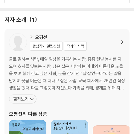
07 꼭 순위를 봐야만 직성이 풀리나?
08 성품이 경쟁력이 되는 사회
09 말은 흘러가도 글은 고인다
저자 소개
1
10 어릴 적 혼자 여행을 떠난 경험은 평생 간다
11 5Why 질문이 일상이 되면
12 질책도 잘하면 보약이 된다
저
오평선
13 자녀교육 즉문즉답
관심작가 알림신청
작가의 사락
■ 자녀 교육 즉문즉답
글로 말하는 사람, 매일 일상을 기록하는 사람, 종종 텃밭 농사를 지
2부 깎아내린 ‘완벽’이 아닌 쌓아 올린 ‘특별함’으로
으며 호사를 맛보는 사람, 남은 삶은 사랑하는 아내와 아름다운 노을
을 보며 함께 걷고 싶은 사람, 눈을 감기 전 “잘 살았구나”라는 말을
01 학업능력은 삼박자가 맞아야 키워진다
남기며 웃음 머금은 채 떠나고 싶은 사람. 교육 회사에서 26년간 직장
02 배운 것을 숙성시켜야 내게 남는다
생활을 했다. 다들 그렇듯이 자신보다 가족을 위해, 생계를 위해 치열
03 왜 막히는 줄 알면서 그 길을 고집할까
하게 살다 보니 얻은 것도 있었지만 많은 것을 놓쳤다. 자의든 타의든
펼쳐보기
04 본류를 이해하고 지류를 봐라
틀 속에 갇혀 사는 기분이었다. 오십 후반에 접어들자 세상의 시계가
05 잘 몰라서 걱정하지 않을 수도 있다
아닌 나만의 시계에 세상을 맞춰 살고 싶어졌다. 지켜야 할 것과 놓아
오평선
의 다른 상품
06 나만의 북극성을 찾기까지
줘야 할 것이 무엇인지,
07 아이가 자신에 대해 궁금해지기 시작하는 시기에
08 몰입하는 사람에게는 이것이 있다