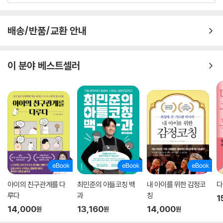
배송/반품/교환 안내
이 분야 베스트셀러
아이의 친구관계를 다
최민준의 아들코칭 백
내 아이를 위한 감정코
다
루다
과
칭
1
14,000
13,160
14,000
원
원
원