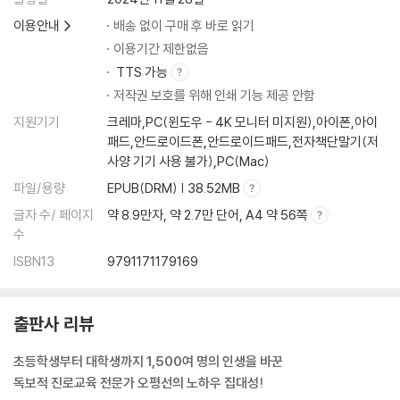
03 감으로 정하지 말고 객관적으로 알아보고 길을 찾자
이용안내
배송 없이 구매 후 바로 읽기
04 지배를 당하는 사람과 지배하는 사람
이용기간 제한없음
05 행복하게 살라는 말을 많이 하자
TTS 가능
06 굴곡 없이 자라는 나무가 없듯이 실패 없이 크는 사람도 없다
저작권 보호를 위해 인쇄 기능 제공 안함
07 혼자 살아갈 수 있게 해주는 것이 최고의 유산
지원기기
크레마,PC(윈도우 - 4K 모니터 미지원),아이폰,아이
08 지식과 소통의 바다를 넓혀라
패드,안드로이드폰,안드로이드패드,전자책단말기(저
09 감정 결핍이 생기면 평생 허허하다
사양 기기 사용 불가),PC(Mac)
■ 자녀 교육 즉문즉답
파일/용량
EPUB(DRM) | 38.52MB
부록1 부모의 반성문 쓰기
글자 수/ 페이지
약 8.9만자, 약 2.7만 단어, A4 약 56쪽
부록2 내 아이에게 전하는 편지
수
ISBN13
9791171179169
출판사 리뷰
초등학생부터 대학생까지 1,500여 명의 인생을 바꾼
독보적 진로교육 전문가 오평선의 노하우 집대성!