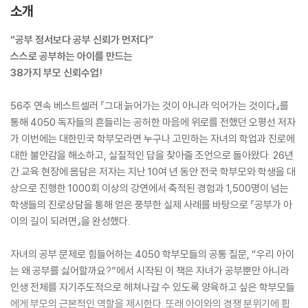
소개
“공부 정서보다 공부 신뢰가 먼저다”
스스로 공부하는 아이를 만드는
38가지 부모 신뢰수업!
56주 연속 베스트셀러 『그대 늙어가는 것이 아니라 익어가는 것이다』를
통해 4050 독자들의 흔들리는 공허한 마음에 위로를 전했던 오평선 저자
가 이번에는 대한민국 학부모라면 누구나 고민하는 자녀의 학업과 진로에
대한 불안감을 해소하고, 실질적인 답을 찾아줄 조언으로 돌아왔다. 26년
간 교육 현장에 몸담은 저자는 지난 10여 년 동안 전국 학부모와 학생을 대
상으로 진행한 1000회 이상의 강연에서 축적된 경험과 1,500명이 넘는
학생들의 진로상담을 통해 얻은 풍부한 실제 사례를 바탕으로 『공부가 아
이의 길이 되려면』을 완성했다.
자녀의 공부 문제로 힘들어하는 4050 학부모들의 공통 질문, “우리 아이
는 왜 공부를 싫어할까요?”에서 시작된 이 책은 자녀가 공부뿐만 아니라
인생 전체를 자기주도적으로 헤쳐나갈 수 있도록 양육하고 싶은 학부모들
에게 부모의 근본적인 역할을 제시한다. 또래 아이와의 경쟁 분위기에 휩