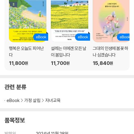
09 아이가 ‘공부의 이유’를 물을 때 답해야 할 것들
■ 자녀 교육 즉문즉답
3부 누구나 자신이 생각하는 것보다 많은 것을 가지고 있다
01 다름을 이해하고 인정하지 않으면 거울 보고 나와도 싸운다
02 가치관은 행복 결정에 중요한 열쇠가 된다
행복은 오늘도 피어난
설레는 이에겐 모든 날
그대의 인생에 봄꽃 하
03 네가 있기에 내가 있다, 우분투(Ubuntu)
다
이 봄입니다
나 심겠습니다
04 꽃은 다른 꽃을 부러워하지 않는다
11,800
11,700
15,840
원
원
원
05 스펙은 힘을 잃어가고 살아갈 삶은 길다
06 지혜가 필요한 세상
07 안정적인 직업이라는 것이 존재하는 세상일까
관련 분류
08 실행력이 없으면 모든 것은 물거품이 된다
■ 자녀 교육 즉문즉답
eBook
가정 살림
자녀교육
4부 아이가 자라는 만큼 부모도 자란다
품목정보
01 기초가 탄탄하지 않은 다리는 무너지거나 휜다
02 시도는 해봤는지요
발행일
2024년 11월 28일