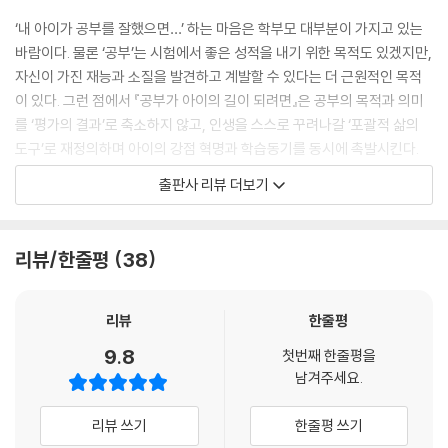
‘내 아이가 공부를 잘했으면…’ 하는 마음은 학부모 대부분이 가지고 있는
바람이다. 물론 ‘공부’는 시험에서 좋은 성적을 내기 위한 목적도 있겠지만,
자신이 가진 재능과 소질을 발견하고 계발할 수 있다는 더 근원적인 목적
이 있다. 그런 점에서 『공부가 아이의 길이 되려면』은 공부의 목적과 의미
를 ‘평가의 결과’로 축소하지 않고, 인생을 스스로 꾸려나갈 ‘포괄적 삶의
도구’로 재정의하며 아이의 강점 혁명과 학습동기를 동시에 촉발시킨다.
출판사 리뷰 더보기
이 책은 전체 4부로 구성되어 있다. 1부 〈누구를 위한 누구의 인생인가〉에
서는 자녀의 강점 발견하고 키우는 방법으로 시작해 부모와 자녀 간 갈등
과 해결 소통 방법인 ‘5 WHY 질문 스킬’ 등을 소개하며, 자녀 인생의 주체
리뷰/한줄평
38
는 부모가 아니라 ‘아이’라는 사실을 명확하게 짚는다.
2부 〈깎아내린 ‘완벽’이 아닌 쌓아 올린 ‘특별함’으로〉에서는 ‘공부를 왜 해
리뷰
한줄평
야 하는지 모르겠다’는 아이에게 부모가 진로와 연계하여 실질적으로 실행
9.8
첫번째 한줄평을
할 수 있는 조언들을 소개하면서 학업 능력을 신장시키는 방법, 고교학점
남겨주세요.
제 대비 전략 등 공교육 과정을 정복하기 위한 핵심 전략까지 정리했다.
리뷰 쓰기
한줄평 쓰기
이어지는 3부 〈누구나 자신이 생각하는 것보다 많은 것을 가지고 있다〉에