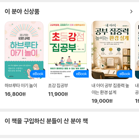
이 분야 신상품
하브루타 아기 놀이
초강 집공부
내 아이 공부 집중력 높
내
이는 환경 설계
공
16,800
11,900
원
원
관
19,000
1
원
이 책을 구입하신 분들이 산 분야 책