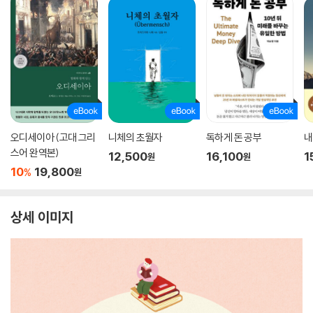
오디세이아 (고대 그리
니체의 초월자
독하게 돈 공부
내
스어 완역본)
12,500
16,100
1
원
원
10
19,800
%
원
상세 이미지