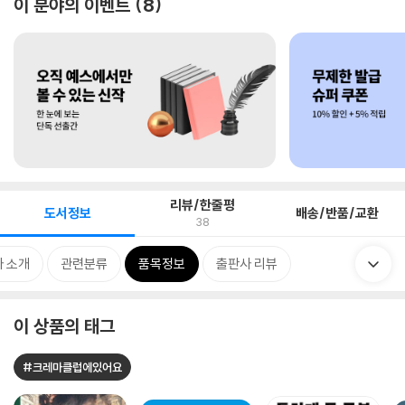
이 분야의 이벤트
8
리뷰/한줄평
도서정보
배송/반품/교환
38
 소개
관련분류
품목정보
출판사 리뷰
이 상품의 태그
#크레마클럽에있어요