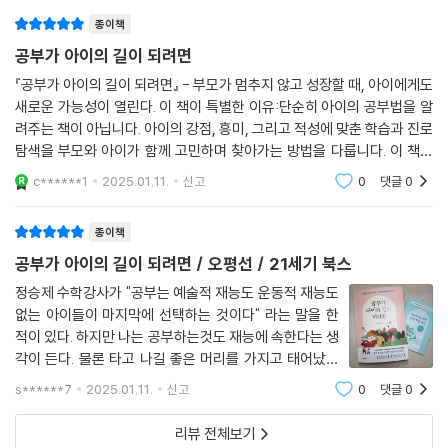
로 나아간 분이다. 선생님이 아니라 자식의
종이책
공부가 아이의 길이 되려면
『공부가 아이의 길이 되려면』 - 부모가 멈추지 않고 성장할 때, 아이에게도
새로운 가능성이 열린다. 이 책이 특별한 이유:단순히 아이의 공부법을 알
려주는 책이 아닙니다. 아이의 강점, 흥미, 그리고 적성에 맞춘 학습과 진로
탐색을 부모와 아이가 함께 고민하며 찾아가는 방법을 다룹니다. 이 책은
"어떻게 아이를 성공적으로 키울 것인가?"에 대한 지침서를 넘어, 부모와
c******1
2025.01.11.
신고
0
댓글
0
아이가
종이책
공부가 아이의 길이 되려면 / 오평선 / 21세기 북스
정승제 수학강사가 "공부는 예술적 재능도 운동적 재능도
없는 아이들이 마지막에 선택하는 것이다" 라는 말을 한
적이 있다. 하지만 나는 공부하는것도 재능에 속한다는 생
각이 든다. 물론 타고 나길 좋은 머리를 가지고 태어났을
지 모르지만 공부 재능은 후천적으로 가질수 있는 재능이
s******7
2025.01.11.
신고
0
댓글
0
아닐까 라는 생각이 들었다. 거의 대부분의 부모들은 초등
시절 우리 아이의 재능이 무엇인지 찾아
리뷰 전체보기