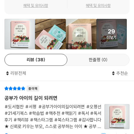
서는 아이의 성격 유형과 가치관에 따른 자녀교육 원칙, 실행력을 키우기
혜택 및 유의사항
혜택 및 유의사항
위한 학습 전략 등을 이야기하면서 부모들에게 ‘성공적인 삶’, ‘안정적인
삶’의 의미에 대해서 어떻게 생각하고 있는지 되묻는다. 자녀의 공부에만
집중하다가 정작 놓치고 있는 더 중요한 것이 없는지 돌아보게 한다.
29
더보기
마지막 4부 〈아이가 자라는 만큼 부모도 자란다〉에서는 아이의 인생을 위
해 부모가 진짜 해줘야 할 본질적인 역할, 아이의 실패 앞에서 부모가 보여
3
야 할 태도, 주도적으로 자기 인생을 꾸려나갈 힘을 길러주는 법 등을 교육
리뷰
38
한줄평
0
선진국의 사례와 심리학에 기반해 논한다.
리뷰전체
추천순
이 책은 각 부의 말미에 ‘자녀 교육 즉문즉답’을 마련해 학부모들이 가장 궁
금해하는 질문 TOP 20을 선정하고, 그에 대한 저자의 솔루션과 팁을 한
종이책
눈에 파악할 수 있게 정리하여 실용성을 높였다.
공부가 아이의 길이 되려면
“깎아내린 ‘완벽한’ 아이가 아니라,
#도서협찬 #서평 #공부가아이의길이되려면 #오평선
쌓아 올린 ‘특별한’ 아이로 키워라!”
#21세기북스 #학습법 #책추천 #책읽기 #독서 #독서
후기 #책리뷰 #책스타그램 #북스타그램 #감사합니다
현실로 다가온 AI 시대에는 잘 키운 차별성이 무엇보다 아이 인생의 막강
★ 신뢰로 키우는 부모, 스스로 공부하는 아이 ★ 공부 정
한 무기가 되어줄 것이다. 실제로 저자의 자녀 역시 사춘기에 방황하는 시
서보다 공부 신뢰가 먼저다!★ 상처주지 않고 아이를 공