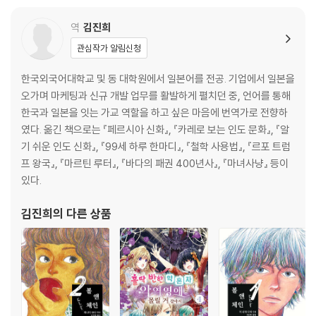
역
김진희
관심작가 알림신청
한국외국어대학교 및 동 대학원에서 일본어를 전공. 기업에서 일본을
오가며 마케팅과 신규 개발 업무를 활발하게 펼치던 중, 언어를 통해
한국과 일본을 잇는 가교 역할을 하고 싶은 마음에 번역가로 전향하
였다. 옮긴 책으로는 『페르시아 신화』, 『카레로 보는 인도 문화』, 『알
기 쉬운 인도 신화』, 『99세 하루 한마디』, 『철학 사용법』, 『르포 트럼
프 왕국』, 『마르틴 루터』, 『바다의 패권 400년사』, 『마녀사냥』 등이
있다.
김진희
의 다른 상품