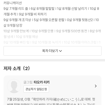
커뮤니케이션
9살 7개월 리드 줄 | 6살 8개월 탈탈탈 | 1살 8개월 신발 날리기 | 10살 8
개월 추적 | 9살 9개월 비 피하기
9살 9개월 개 조각상 | 5살 9개월 오른팔 왼팔 | 0살 9개월 뒷동산2 | 10
살 9개월 담장
10살 9개월 만보계 | 10살 9개월 단풍 | 9살 9개월 500엔 동전 | 8살 9개
월 냄새 | 10살 9개월 예상
9살 10개월 빠진 털 | 9살 10개월 몸 녹이기 | 10살 10개월 아이스크림 | 1
0살 10개월 부탁
목차 더보기
10살 12개월 반반 | 1살 12개월 조명 장식 | 9살 12개월 금줄 장식 | 9살 1
개월 다이어트
1살 1개월 장갑 | 12살 4개월 아르바이트 | 10살 9개월 외식 | 10살 9개월
저자 소개
2
보석
글그림
타오카 리키
관심작가 알림신청
7월 25일생, O형. 『확인하러 가자(確かめにいこう)』로 데뷔. 첫
번째 장편 만화인 『나의 방입니다(吾輩の部屋である)』는 TV 드