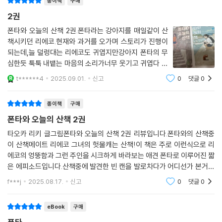
종이책
구매
2권
폰타와 오늘의 산책 2권.폰타라는 강아지를 매일같이 산
책시키던 리에코.현재와 과거를 오가며 스토리가 진행이
되는데,늘 덜렁대는 리에코도 귀엽지만강아지 폰타의 무
심한듯 툭툭 내뱉는 마음의 소리가너무 웃기고 귀엽다 ㅎ
ㅎ 작년에 무지개다리 건넌 우리 강아지가 너무 보고싶다
t******4
2025.09.01.
신고
0
댓글
0
종이책
구매
폰타와 오늘의 산책 2권
타오카 리키 글그림폰타와 오늘의 산책 2권 리뷰입니다.폰타와의 산책중
이 산책메이트 리에코 그녀의 헛물캐는 산책!이 책은 주로 이런식으로 리
에코의 엉뚱함과 그런 주인을 시크하게 바라보는 애견 폰타로 이루어진 짧
은 에피소드입니다.산책중에 발견한 빈 캔을 발로차다가 어디선가 본거같
다고 폰타보고 찾으라고하는데 폰타에게 냄새로 추적하라고 시켰는데...이
f***j
2025.08.17.
신고
0
댓글
0
게 실제로 된다? 심
eBook
구매