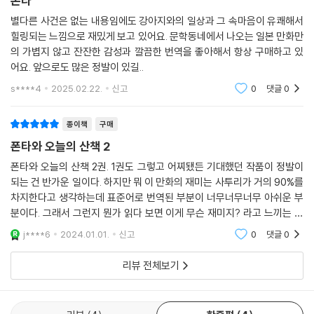
폰타
별다른 사건은 없는 내용임에도 강아지와의 일상과 그 속마음이 유쾌해서
힐링되는 느낌으로 재밌게 보고 있어요. 문학동네에서 나오는 일본 만화만
의 가볍지 않고 잔잔한 감성과 깔끔한 번역을 좋아해서 항상 구매하고 있
어요. 앞으로도 많은 정발이 있길..
s****4
2025.02.22.
신고
0
댓글
0
종이책
구매
폰타와 오늘의 산책 2
폰타와 오늘의 산책 2권. 1권도 그렇고 어찌됐든 기대했던 작품이 정발이
되는 건 반가운 일이다. 하지만 뭐 이 만화의 재미는 사투리가 거의 90%를
차지한다고 생각하는데 표준어로 번역된 부분이 너무너무너무 아쉬운 부
분이다. 그래서 그런지 뭔가 읽다 보면 이게 무슨 재미지? 라고 느끼는 순
간이 많다. 가능하면 번역을 조금 더 신경써줬었으면 하는 부분이지만 뭐...
j****6
2024.01.01.
신고
0
댓글
0
어쩌겠는가.
리뷰 전체보기