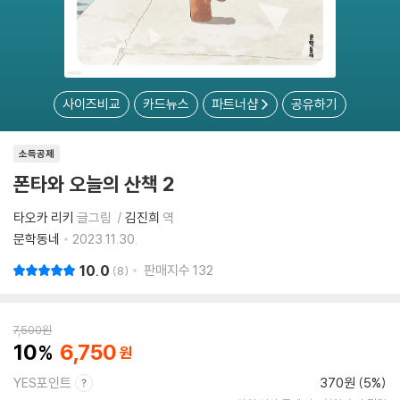
사이즈비교
카드뉴스
파트너샵
공유하기
소득공제
폰타와 오늘의 산책 2
타오카 리키
글그림
김진희
역
문학동네
2023.11.30.
10.0
판매지수
132
8
7,500
원
10
6,750
YES포인트
370원 (5%)