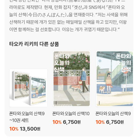
라마로도 제작됐다. 현재, 만화 잡지 『겟산』과 SNS에서 『폰타와 오
늘의 산책(今日のさんぽんた)』을 연재중이다. “저는 사색을 위해
산책하기 때문에 개가 있든 없는 매일매일 산책을 하고 있지만, 이왕
이면 함께하는 걸 선호합니다. 이유는 개가 귀엽기 때문입니다.”
타오카 리키
의 다른 상품
폰타와 오늘의 산책 9
폰타와 오늘의 산책 10
폰타와 오늘의 산책 9
~10권 세트
10
6,750
10
6,750
%
%
원
원
10
13,500
%
원