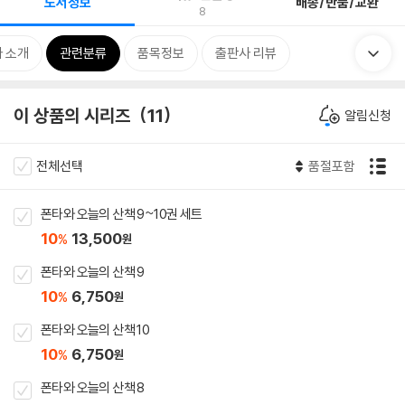
도서정보
배송/반품/교환
8
 소개
관련분류
품목정보
출판사 리뷰
이 상품의 시리즈
11
알림신청
전체선택
품절포함
폰타와 오늘의 산책 9~10권 세트
10
13,500
%
원
폰타와 오늘의 산책 9
10
6,750
%
원
폰타와 오늘의 산책 10
10
6,750
%
원
폰타와 오늘의 산책 8