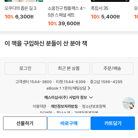
오쿠다의 좁은 길 3
소꿉친구 컴플렉스 4~
흑집사 35
유
5권 스페셜 세트
10
6,300
10
5,400
1
%
%
원
원
10
39,600
%
원
이 책을 구입하신 분들이 산 분야 책
로그인
최근 본 상품
주문/배송
고객센터 1544-3800
티켓 1544-6399
중고샵 1566-4295
eBook 1:1문의/채팅상담
예스이십사(주) 사업자 정보
이용약관
개인정보처리방침
청소년보호정책
PC버전
회사소개
거래처관계자께
도서홍보
광고
선물하기
바로구매
카트담기
Copyright © YES24 Corp. All Rights Reserved.
MATOM10