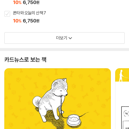
10
6,750
%
원
폰타와 오늘의 산책 7
10
6,750
%
원
더보기
카드뉴스로 보는 책