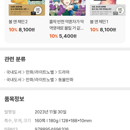
볼 앤 체인 2
홀딱 반한 약혼자가 악
볼 앤 체인 1
역영애로 몰릴 거 같아
10
8,100
10
8,100
%
%
원
원
서 4
10
5,400
%
원
관련 분류
국내도서
만화/라이트노벨
드라마
국내도서
만화/라이트노벨
동물만화
품목정보
발행일
2023년 11월 30일
쪽수, 무게, 크기
160쪽 | 180g | 128*188*10mm
ISBN13
9788954696326