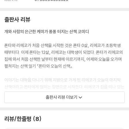
출판사 리뷰
개와 사람의 은근한 케미가 퐁퐁 터지는 산책 코미디
폰타와 리에코가 처음 산책을 시작한 것은 폰타 0살, 리에코가 초등학생
때부터다. 이제 폰타는 12살, 리에코는 대학생이 되었다. 폰타가 리에코의
집에 와서 처음 산책한 날부터 현재에 이르기까지, 어제와 오늘을 오가며
펼쳐지는 산책 일기 『폰타와 오늘의 산책』.
이야기는 대학을 다니기 위해 지방으로 가게 된 리에코가 오늘이 마지막
산책이라고 폰타에게 말하는 장면으로 시작한다. 리에코가 집을 떠나 있는
동안 폰타가 수명을 다할 수 있는 나이라며 훌쩍이는 뒷모습에 마음이 뭉
출판사 리뷰 더보기
클…한 것도 잠시, 폰타의 나이를 잘못 계산하는 장면에선 리에코의 어리
숙함에 웃음이 터져버린다.
리뷰/한줄평
8
태평하고 어리바리하면서 조금 뻔뻔한 리에코는 모든 일에 이유가 있고 태
세 전환이 빠르다. 폰타는 한결같이 무표정한 얼굴에 하고 싶은 것과 아닌