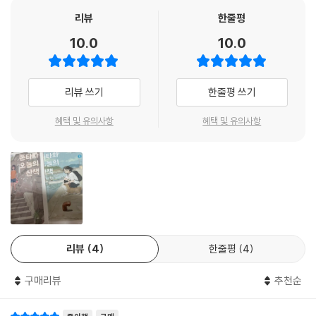
것이 분명한 성격. 리에코는 친구나 가족들에게 부끄러워서 말하지 못하는
리뷰
한줄평
것―기말고사에서 3점을 받은 일이나 아르바이트를 하다가 유급할 뻔한
10.0
10.0
일―을 폰타에게는 편하게 털어놓는다. 그런 리에코에게 마음속으로 ‘큰
일났다, 너’라며 쓴소리를 날리는 폰타. 둘이서 동네를 산책하며 주고받는
대화―물론 리에코는 폰타의 말을 들을 수 없지만―를 보고 있으면 피식
리뷰 쓰기
한줄평 쓰기
피식 웃게 되는 일상 코미디!
혜택 및 유의사항
혜택 및 유의사항
이 만화의 재미 포인트는 개와 사람의 온도차에서 만끽할 수 있는 은근한
케미다. 폰타 나이 0살부터 12살까지, 과거와 현재를 오가는 색다른 연출
방식 또한 재미 포인트. 에피소드마다 폰타의 나이와 제목을 붙였고, 나이
따라 계절 따라 에피소드를 골라 읽을 수 있다.
『폰타와 오늘의 산책』은 ‘산책’과 ‘개’를 좋아하는 작가의 단편에서 시작됐
고, 만화 잡지와 작가 SNS에 연재한 단편들을 모아 단행본으로 만들었다.
리뷰
4
한줄평
4
읽다보면 소소하게 빵빵 터지는 개와 사람의 일상은 부담 없이 읽을 만화
를 찾는 사람들에게 반가운 선물이 될 것이다! 오늘도 동네 한 바퀴를 걷는
구매리뷰
추천순
폰타와 리에코의 산책길에 여러분을 초대한다.