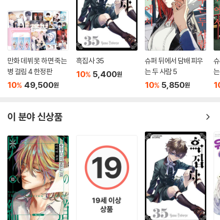
만화 데뷔 못 하면 죽는
흑집사 35
슈퍼 뒤에서 담배 피우
슈
병 걸림 4 한정판
는 두 사람 5
는
10
5,400
%
원
10
49,500
10
5,850
1
%
%
원
원
이 분야 신상품