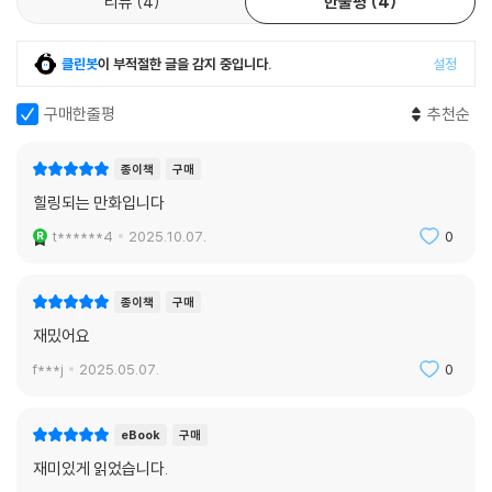
리뷰
4
한줄평
4
클린봇
이 부적절한 글을 감지 중입니다.
설정
구매한줄평
추천순
종이책
구매
힐링되는 만화입니다
t******4
2025.10.07.
0
종이책
구매
재밌어요
f***j
2025.05.07.
0
eBook
구매
재미있게 읽었습니다.