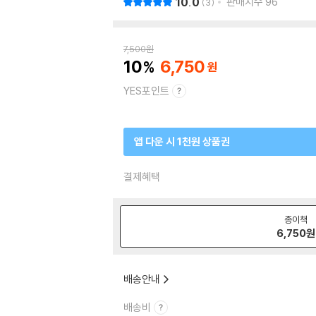
10.0
판매지수
96
3
7,500
원
10
6,750
YES포인트
앱 다운 시 1천원 상품권
결제혜택
종이책
6,750
원
배송안내
배송비