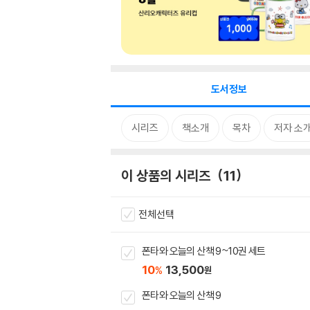
도서정보
시리즈
책소개
목차
저자 소
이 상품의 시리즈
11
전체선택
폰타와 오늘의 산책 9~10권 세트
10
13,500
%
원
폰타와 오늘의 산책 9