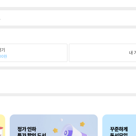
.
팔기
내 
00원