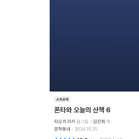
소득공제
폰타와 오늘의 산책 6
타오카 리키
글그림
김진희
역
문학동네
2024.10.25.