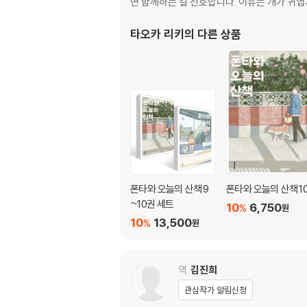
면 함께하는 걸 선호합니다. 이유는 개가 귀엽
타오카 리키
의 다른 상품
폰타와 오늘의 산책 9
폰타와 오늘의 산책 1
~10권 세트
10
6,750
%
원
10
13,500
%
원
역
김진희
관심작가 알림신청