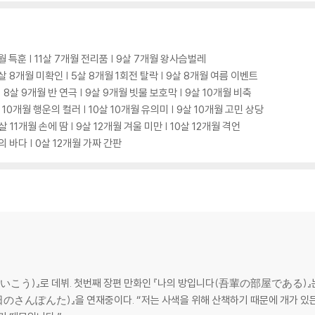
개월 특훈 | 11살 7개월 전리품 | 9살 7개월 왕사슴벌레
1살 8개월 미확인 | 5살 8개월 1회전 탈락 | 9살 8개월 여름 이벤트
 8살 9개월 반 연극 | 9살 9개월 빗물 보호막 | 9살 10개월 비축
 10개월 행운의 컬러 | 10살 10개월 유의미 | 9살 10개월 고민 상당
2살 11개월 손에 땀 | 9살 12개월 겨울 미만 | 10살 12개월 격언
의 바다 | 0살 12개월 가짜 간판
にいこう)』로 데뷔. 첫번째 장편 만화인 『나의 방입니다(吾輩の部屋である)』는
今日のさんぽんた)』을 연재중이다. “저는 사색을 위해 산책하기 때문에 개가 있든