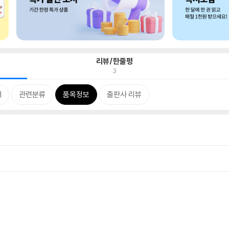
리뷰/한줄평
3
개
관련분류
품목정보
출판사 리뷰