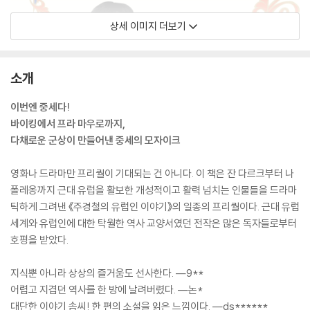
상세 이미지 더보기
소개
이번엔 중세다!
바이킹에서 프라 마우로까지,
다채로운 군상이 만들어낸 중세의 모자이크
영화나 드라마만 프리퀄이 기대되는 건 아니다. 이 책은 잔 다르크부터 나
폴레옹까지 근대 유럽을 활보한 개성적이고 활력 넘치는 인물들을 드라마
틱하게 그려낸 《주경철의 유럽인 이야기》의 일종의 프리퀄이다. 근대 유럽
세계와 유럽인에 대한 탁월한 역사 교양서였던 전작은 많은 독자들로부터
호평을 받았다.
지식뿐 아니라 상상의 즐거움도 선사한다. ―9**
어렵고 지겹던 역사를 한 방에 날려버렸다. ―논*
대단한 이야기 솜씨! 한 편의 소설을 읽은 느낌이다. ―ds******