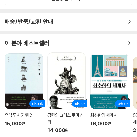
배송/반품/교환 안내
이 분야 베스트셀러
유럽 도시 기행 2
김헌의 그리스 로마 신
최소한의 세계사
5
화
세
15,000
16,000
원
원
14,000
2
원