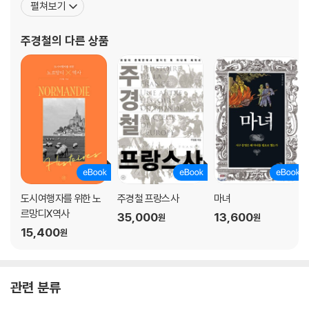
펼쳐보기
10 ‘새사냥꾼' 하인리히, 제국의 길을 열다
와 해양사에 대한 독보적인 저작인 《대항해 시대》, 《바다 인류》를 비
나치의 성지가 된 크베들린부르크
롯해 《시간여행자를 위한 파리×역사》, 《문명과 바다》, 《모험과 교류
주경철
의 다른 상품
11 카노사의 굴욕, 황제의 석고대죄와 복수
의 문명사》, 《그해, 역사가 바뀌다》, 《주경철의 유럽인 이
’이탈리아의 잔 다르크‘ 마틸다
12 교황혁명, 법의 힘으로 근대 세계를 예비하다
고해의 강화
13 십자군운동의 신호탄 "기독교도 창자 끝을 말뚝에 묶고…"
롤랑의 노래
14 소년 십자군, 종말론적 세계의 기이한 현상
모범적인 십자군 기사 부이용 공작
Part 3 권력, 사랑, 믿음: 우리의 사고와 느낌을 초월하는 중세 스타일
도시여행자를 위한 노
주경철 프랑스사
마녀
르망디X역사
35,000
13,600
원
원
15 아키텐의 알리에노르, 왕국 건설과 궁정풍 사랑을 열어가다
15,400
원
사랑의 궁정
16 유럽 최강 국왕 헨리 2세와 플랜태저넷제국의 말로
사자심왕 리처드
관련 분류
17 국왕은 21세기에도 신성한가
연주창