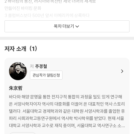
‘소년 십자군’, 부모 형제도 가리지 않고 왕위를 행해 돌진하는 야심 넘치는
2 바이킹의 동진, 러시아와 비잔틴 제국 너머의 세계로
왕족들, 손길로 병을 치유하는 신성한 국왕, 로레토의 검은 성모 앞에서 불
만들어진 바이킹 문화
임의 고통을 호소하는 루이 13세 부부, 가히 ’성당의 시대‘라 할 수 있는 중
3 콜럼버스보다 500년 앞서 아메리카에 상륙하다
세의 천재적인 건축가와 조각가 그리고 석공 들, 가공할 공포와 불안을 야
그린란드와 ‘문명의 붕괴’
목차 더보기
기한 전쟁과 페스트가 만든 마녀·신명재판관·고행자·이단, 자신의 의사와
4 전사에서 귀족의 땅으로, 노르망디의 탄생
상관없이 비정한 권력을 위해 세 번의 결혼을 감내해야 했던 교황의 딸 루
몽생미셀 수도원
크레치아, 500년 만에 밝혀진 메디치가 청부 살인 사건의 주범 등등.
5 노르만 정복, 영국사의 새로운 시작
저자 소개
1
바이외 태피스트리
중세 역시 온갖 군상들이 싸우고 사랑하고 쟁투하고 모험하며 만든 세계임
6 잔혹한 정복에서 관대한 융합으로 나아간 노르만왕조
을 여실히 드러내는 이 책은, 궁금하지만 그동안 우리가 잘 알지 못했던 중
영어의 변화
저
주경철
세인들을 한자리에 불러모음으로써 총천연색 중세의 모자이크를 선사한
7 노르만 용병, 시칠리아왕국을 세우다
관심작가 알림신청
다.
팔레르모의 카펠라 팔라티나
朱京哲
Part 2 십자가와 왕관: 성과 속의 뜨거운 경쟁과 새로운 발전
바다와 해양 문명을 통한 전지구적 통합의 과정을 밀도 있게 연구해
온 서양사학자이자 역사의 대중화를 이끌어 온 대표적인 역사 스토리
8 코르도바의 모스크-성당, 두 문명이 공존하는 ‘세계의 보석’
텔러다. 서울대학교 경제학과와 같은 대학원 서양사학과를 졸업한 후
이븐 자이둔과 왈라다
파리 사회과학고등연구원에서 역사학 박사학위를 받았다. 현재 서울
9 엘시드, 재정복운동의 허구적 영웅
대학교 서양사학과 교수로 재직 중이며, 서울대학교 역사연구소 소
산티아고 데 콤포스텔라
장과 중세르네상스연구소 소장, 도시사학회 회장을 지냈다. 근대사