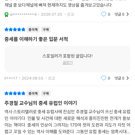
투하던 그때 피렌체에서 문화가 가장 난만하게 꽃피었다는 점도 우리의 시
채널 중 보다채널에 빠져 현재까지도 영상을 즐겨보고있습니다.
대를 겹쳐보게 한다. 찰스 3세의 대관식에서 21세기에도 국왕은 신성한가
w**********4
2026.07.20.
신고
0
댓글
0
그 연원과 이유를 찾아가기도 하고, 잔혹한 정복에서 융합으로 나아간 노
르만 왕조나 코르도바의 모스크-성당의 역사도 서로 다른 문명이 반목하
종이책
구매
고 있는 이 시대에 생각할 거리를 던진다.
중세를 이해하기 좋은 입문 서적
170여 컷의 도판과 지도로 전하는
아름답고도 기이한 중세의 풍경
스포일러가 포함된 글입니다!
글보기
유럽의 골목을 걸으며 만나는 오래된 성벽, 도시 한복판의 성당 첨탑, 박물
관의 벽을 장식하는 태피스트리, 중세의 역사가 살아 숨쉬는 바스라질 것
h****7
2024.08.03.
신고
0
댓글
0
같은 연대기 책장, 오늘도 우리를 매혹하는 그림, 조각, 지도는 물론 OTT
드라마나 영화에서도 우리는 자연스레 중세 유럽을 만나고 있다. 우리가
종이책
구매
알게 모르게 만나고 있던 중세를 알아챌 수 있도록 이 책에서는 수많은 시
주경철 교수님의 중세 유럽인 이야기
각자료로 이해를 돕는다.
가령 유럽 여행자라면 여행지로 손꼽게 되는 파리 노트르담 대성당, 산티
역사 스토리텔러로 중세 유럽사에 진심인 주경철 교수님이 쓰신 중세 유럽
아고 데 콤포스텔라, 몽생미셸 수도원, 두오모 오페라 박물관, 상크트바실
인 이야기다. 인물 및 사건에 대한 새로운 해석과 흥미진진한 전개가 돋보
리 대성당, 로레토 산타 카사, 팔레르모 카펠라 팔라티나 등 유명 장소들이
이는 책이다. 중세의 인상이 그려지는 170여 컷의 도판과 지도가 자칫 어
렵고 꼬일 수 있는 역사 이해를 도와준다. 그동안 유럽 중세는 암흑시대라
담고 있는 이야기를 책에서 빼놓지 않고 소개하는데, 현장 사진으로 생생