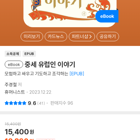
미리보기
카드뉴스
파트너샵
공유하기
소득공제
EPUB
중세 유럽인 이야기
eBook
모험하고 싸우고 기도하고 조각하는
EPUB
주경철
저
휴머니스트
2023.12.22.
9.6
판매지수
96
41
15,400
원
15,400