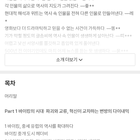
각 인물의 삶으로 역사의 지도가 그려진다. ―좋**
현대적 해석과 위트는 역사 속 인물을 전혀 다른 인물로 만들어낸다. ―레
*
영화보다 더 드라마틱하고 믿을 수 없는 사건이 가득하다. ―똥**
기가 막힐 정도의 글솜씨에 역사 속 인물이 생생하게 살아난다. ―띠***
어렵고 낯선 서양사를 쫄깃하고 흡입력 있게 풀어낸다.
500년 전 이야기인데도 마치 어제 뉴스를 듣는 듯 생생하다. ―묽***
소개 더보기
이런 호응에 힘입어 이번엔 앞 시대의 성과를 이어받아 다른 어느 시대와
도 다른 독특한 문명을 건설하여 근대인에게 물려준 중세인들을 불러냈다.
목차
스칸디나비아를 벗어나 노르망디·영국·시칠리아·러시아·비잔티움·아메리
카까지 종횡무진하며 중세 전기 유럽을 새로운 도약의 무대로 만든 바이킹
머리말
전사들, 눈밭에 사흘 동안 맨발로 서서 용서를 빈 황제와 그 황제의 복수전
에 무릎을 꿇은 교황, 당대 최고로 뜨거웠던 십자가와 왕관의 싸움에서 유
Part 1 바이킹의 시대: 파괴와 교류, 혁신이 교차하는 변방의 다이내믹
일한 중재자적 위상을 지녔던 마틸다 여백작, 코르도바의 로미오와 줄리
엣, 두 국왕과 결혼해 두 국왕을 낳고 십자군전쟁에 참전하는 한편 사랑의
1 바이킹, 중세 유럽의 역사를 확대하다
궁정을 열어간 아키텐의 알리에노르, 종말론적 세계가 낳은 희대의 사건
바이킹 중개 도시 헤더비