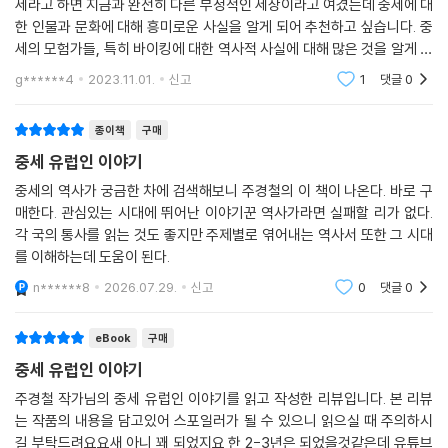
세라고 하면 지금과 완전히 다른 부정적인 세상이라고 여겼는데 중세에 대
받던 엘시드가 민족 영웅으로 부활한다. 미서전쟁 당시 국운이 쇠락하는
한 인물과 문화에 대해 흥미로운 사실을 알게 되어 추천하고 싶습니다. 중
상황에서 국가의 명예를 되살려줄 영웅이 필요했고, 이후 독재자 프랑코는
세의 모험가들, 특히 바이킹에 대한 역사적 사실에 대해 많은 것을 알게 되
자신을 제2의 엘시드로 이미지화했다. 그 외에도 19세기 말 민족주의 감정
었습니다. 주경철 교수님의 책은 역사에 대한 깊이있는 통찰력을 갖게 해
g******4
2023.11.01.
신고
1
댓글
0
주는거 같습니
이 분출하면서 북유럽 주민들이 자신들의 민족적 자부심을 드높이기 위해
과거에 세계를 휘젓고 다니던 용맹한 조상을 기리면서 바이킹을 소환한다
종이책
구매
거나, 이반 4세의 별칭이자 벼락 치듯 끔찍하고 무시무시한 위엄으로 공포
중세 유럽인 이야기
를 불러일으키는 ‘그로즈니’한 지배자가 다른 나라에서와는 달리 러시아
국내에서는 의외로 인기가 높아 근래에도 회자된다.
중세의 역사가 궁금한 차에 검색해보니 주경철의 이 책이 나온다. 바로 구
매한다. 관심있는 시대에 뛰어난 이야기꾼 역사가라면 실패할 리가 없다.
각 국의 통사를 읽는 것도 좋지만 주제별로 엮어내는 역사서 또한 그 시대
더불어 오늘 우리가 고민하는 지점과 맞닿아 있는 이야기도 곳곳에 있다.
를 이해하는데 도움이 된다.
위기는 사회가 총체적으로 무너지는 것이 아니라 역경 속에서 탈출구를 찾
기 위해 새로운 변화와 발전을 모색하는 과정이라는 관점에서 전쟁과 팬데
n******8
2026.07.29.
신고
0
댓글
0
믹을 돌아본다. 자신의 죄를 통렬히 혐오하고 그만큼의 회개를 모아 눈물
로 잘 버무려 고약을 만들어 붙이라던 시대의 한계로부터 과학적 접근이
eBook
구매
싹트는 과정, 얼토당토 않은 신명재판의 문제를 딛고 근대적 사법 제도가
중세 유럽인 이야기
발전하게 되는 과정, 신성한 가난에서 깨끗한 부로 자본주의의 태동을 가
주경철 작가님의 중세 유럽인 이야기를 읽고 작성한 리뷰입니다. 본 리뷰
능하게 한 사상적 기반 등이 위기가 품은 이면이고 우리는 이 이면을 주목
는 작품의 내용을 담고있어 스포일러가 될 수 있으니 읽으실 때 주의하시
할 필요가 있다. 또 경제적 번영이 정점을 지나 쇠락하고 냉혹한 권력이 쟁
길 부탁드려요요새 아니 꽤 되었지요 한 2-3년은 되었을것같은데 유튜브