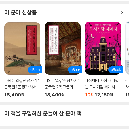
이 분야 신상품
나의 문화유산답사기 :
나의 문화유산답사기 :
세상에서 가장 재미있
김
중국편 1 돈황과 하서주
중국편 2 막고굴과 실
는 도시기담 세계사
사
랑
크로드의 관문
18,400
18,400
10
12,150
1
%
원
원
원
이 책을 구입하신 분들이 산 분야 책