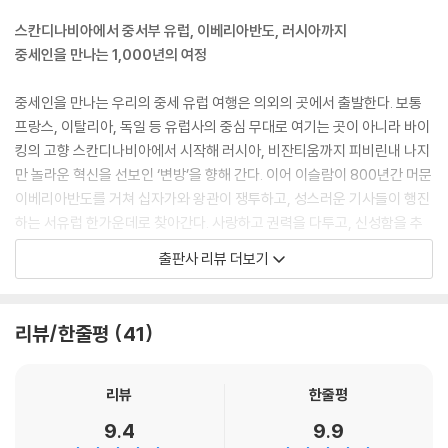
세계의 신명재판
26 신성한 가난에서 깨끗한 부로, 자본주의의 문을 연 스콜라철학
스칸디나비아에서 중서부 유럽, 이베리아반도, 러시아까지
가난에 대한 억압
중세인을 만나는 1,000년의 여정
27 기독교 세계관으로 그린 세계, 마파문디
조선이 만든 세계지도, 천하도
중세인을 만나는 우리의 중세 유럽 여행은 의외의 곳에서 출발한다. 보통
프랑스, 이탈리아, 독일 등 유럽사의 중심 무대로 여기는 곳이 아니라 바이
Part 5 근대를 향한 여정: 냉혹한 권력과 예술의 향기
킹의 고향 스칸디나비아에서 시작해 러시아, 비잔티움까지 피비린내 나지
만 놀라운 혁신을 선보인 ‘변방’을 향해 간다. 이어 이슬람이 800년간 머문
28 리처드 3세, 지옥의 싸움판에 핀 흰 장미
이베리아반도를 거쳐 십자가와 왕관이 쟁투하고, 성스러운 기사들이 행진
왕의 유골
하는 서유럽 한가운데로 찾아간다. 사랑하고 권력을 다투고, 신성함을 추
29 체사레와 루크레치아의 르네상스 시대 막장드라마
구한 왕궁과 수도원, 마을과 거리 곳곳을 누비고는 천국의 이상을 담은 높
출판사 리뷰 더보기
마키아벨리가 찬미한 체사레
고 빛이 가득한 고딕 성당에서 잠시 쉬어가기도 한다. 전쟁, 기근, 질병의
30 500년 만에 밝혀진 메디치가 청부 살인 사건의 비밀
시대를 살아가는 중세인의 마음이 빚은 참혹하고도 기이한 현장을 뒤로하
메디치 가문의 또 다른 미제 사건
고 냉혹한 정치와 경제 침체 속에서 찬란하게 피어난 문화와 예술의 벅찬
리뷰/한줄평
41
31 이반 뇌제, 무자비한 폭력으로 신성한 국가를 만들다
감동을 누리며 1,000년의 여행을 마친다.
상크트바실리 대성당
32 활력 넘치는 천재들의 도시 피렌체
5부로 구성된 이 책의 여정을 따라가다 보면 유럽 곳곳을 방문함은 물론,
리뷰
한줄평
피렌체에서 활동해야 하는 이유
바이킹의 시대에서 성과 속의 치열한 쟁투, 백년전쟁과 페스트가 낳은 위
9.4
9.9
33 고통 속에서 빛을 명상하는 미켈란젤로의 세 피에타
기의 시대를 넘어 근대의 입구까지 한달음에 도달한다.