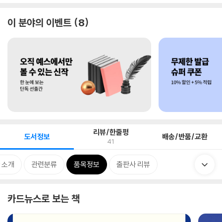
이 분야의 이벤트
8
리뷰/한줄평
도서정보
배송/반품/교환
41
 소개
관련분류
품목정보
출판사 리뷰
카드뉴스로 보는 책