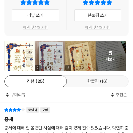
’바티칸 피에타‘를 둘러싼 논란
34 프라 마우로 지도, 아시아 항해를 예고하다
현대가 소환한 중세인,
리뷰 쓰기
한줄평 쓰기
혼일강리역대국도지도
오늘의 문제를 환기시키는 중세의 사건들
혜택 및 유의사항
혜택 및 유의사항
참고문헌
역사 인물은 그 시대가 낳은 인물이지만 또 다른 시대가 요구하는 인물이
이미지 출처 및 소장처
기도 하다. 이 책에서도 현대가 다시 불러낸 중세인들이 제법 등장한다.
5
중세 독일의 역사는 매우 복잡한데, 19세기 독일제국으로 통일되기 전까
더보기
지 수백 개의 크고 작은 정치 단위가 난립했다. 이런 난맥상을 이겨내고 유
럽을 하나의 단위로 통합하려는 이상이 그 사이 왜 없었겠는가. 이 기획은
2
2
명목상 유럽 최고의 권위를 누리는 신성로마제국으로 실현되는데, 이 길을
리뷰
25
한줄평
16
연 인물이 ‘새사냥꾼왕’ 하인리히다. 20세기 중엽 하인리히는 돌연 나치 선
동에 동원된다. 소련과 전쟁을 벌이던 나치 독일은 슬라브족을 궤멸시킨
구매리뷰
추천순
전사이며 독일제국을 건설한 선조인 이 위대한 국왕이야말로 나치 프로파
간다에 아주 유용하다는 걸 알아채고는 하인리히가 묻힌 크베들린부르크
종이책
구매
를 하켄크로이츠로 뒤덮고 나치의 성지로 만든다.
중세
한편 에스파냐에서는 19세기까지도 이슬람 세력과 싸우기는커녕 같은 기
중세에 대해 잘 몰랐던 사실에 대해 깊이 있게 알수 있었습니다. 막연히 중
독교 세력과 전투했다는 점 때문에 ‘거짓말쟁이’, ‘더러운 배신자’ 취급을