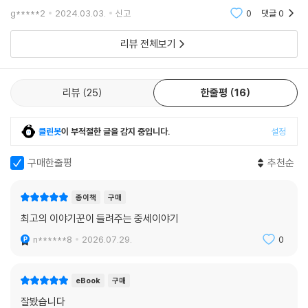
는 잘못된 이미지가 덧칠되어 있었다. 고대 그리스-로마의 찬란한 문화의
함을 더한다.
g*****2
2024.03.03.
신고
0
댓글
0
빛이 사그라든 후
또 각종 연대기나 중세 고서에 담긴 도판들을 적극적으로 사용해 당대가
리뷰 전체보기
그린 자신의 모습을 있는 그대로 알 수 있도록 했다. 여러 컷의 지도는 중세
유럽의 복잡한 정치 지형을 한눈에 이해할 수 있게 한다.
리뷰
25
한줄평
16
역사에서의 ‘오트 불가리자시옹(haute vulgarisation, 고급 통속화)’, 즉
대중들이 잘 이해할 수 있도록 고급하게 다듬고, 무엇보다 잘 벼려진 글솜
클린봇
이 부적절한 글을 감지 중입니다.
설정
씨로 흥미진진하게 이야기에 빠져들게 하는 주경철 교수의 글쓰기에 더해
170여 컷의 시각자료가 독서를 풍요롭게 해 줄 것이다.
구매한줄평
추천순
종이책
구매
최고의 이야기꾼이 들려주는 중세이야기
n******8
2026.07.29.
0
eBook
구매
잘봤습니다