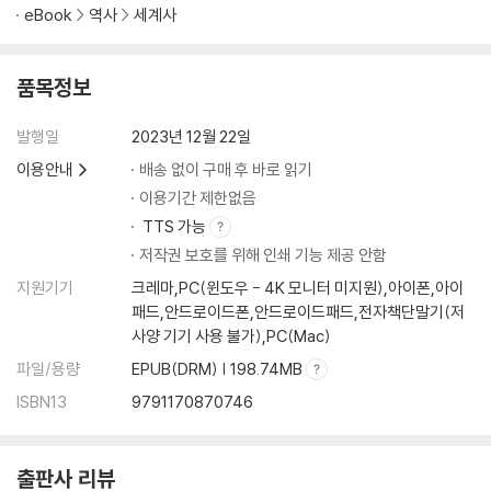
eBook
역사
세계사
18 신성하지만 가혹했던 성왕 루이 9세의 치세
생트샤펠
19 고딕 성당, 국왕이 인도하는 신성한 공간
품목정보
혁명적 파괴
20 파리 노트르담 대성당, 800년 된 돌집이 만들어내는 황홀한 빛과 소리
발행일
2023년 12월 22일
비올레르뒤크
이용안내
배송 없이 구매 후 바로 읽기
21 로레토의 산타 카사, 자유와 해방을 지켜주는 성당
이용기간 제한없음
로레토의 성모
TTS 가능
저작권 보호를 위해 인쇄 기능 제공 안함
Part 4 중세의 마음: 불안 그리고 구원에 대한 갈망
지원기기
크레마,PC(윈도우 - 4K 모니터 미지원),아이폰,아이
22 카라반과 무역선을 통해 실려온 중세의 공포, 페스트
패드,안드로이드폰,안드로이드패드,전자책단말기(저
사양 기기 사용 불가),PC(Mac)
페스트에 대한 처방
23 페스트가 몰고온 종말론 광풍, 마녀사냥이 시작되다
파일/용량
EPUB(DRM) | 198.74MB
’리옹의 빈자‘ 왈도
ISBN13
9791170870746
24 중세판 전설의 고향, 귀신 이야기
스노볼 이야기
25 신명재판, 신의 뜻을 물어 죄를 가리다
출판사 리뷰