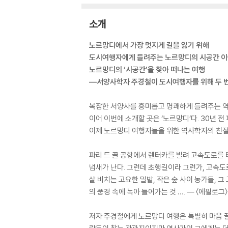
소개
노르망디에서 가장 멋지게 길을 잃기 위해
도시여행자에게 들려주는 노르망디의 시공간 
노르망디의 ‘시공간’을 찾아 떠나는 여행
―서양사학자 주경철이 도시여행자를 위해 두 
복잡한 서양사를 흥미롭고 명쾌하게 들려주는 역
이어 이번에 소개할 곳은 ‘노르망디’다. 30년 전
이제 노르망디 여행자들을 위한 역사학자의 친절
파리 드 골 공항에서 렌터카를 빌려 고속도로를 
냄새가 난다. 그런데 초행길이라 그런가, 고속도
살 비치는 고요한 밀밭, 작은 숲 사이 농가들, 
의 풍경 속에 녹아 들어가는 것 …. ― 〈에필로그
저자 주경철에게 노르망디 여행은 특별히 마음 끌