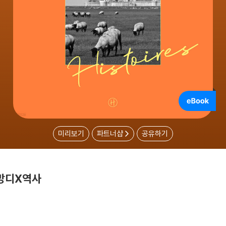
미리보기
파트너샵
공유하기
망디X역사