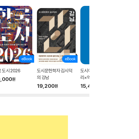
 도시 2026
도시문헌학자 김시덕
도시여행자를 위한 파
강남의 
의 강남
리×역사
,000
13,86
원
19,200
15,400
원
원