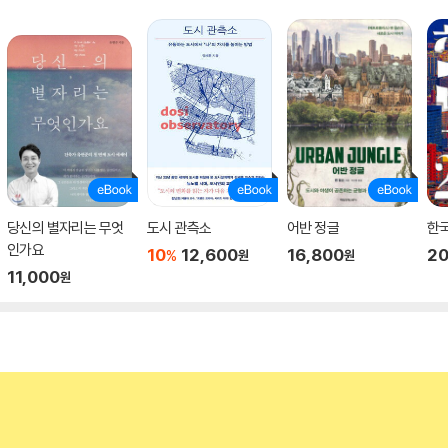
당신의 별자리는 무엇
도시 관측소
어반 정글
한국
인가요
10
12,600
16,800
20
%
원
원
11,000
원