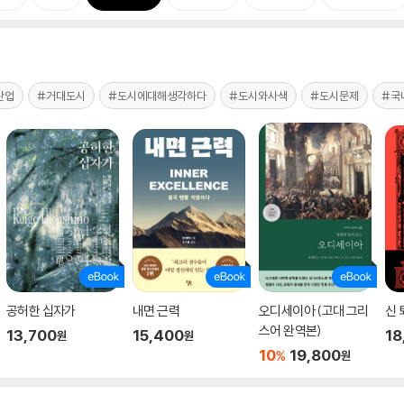
산업
#거대도시
#도시에대해생각하다
#도시와사색
#도시문제
#국
공허한 십자가
내면 근력
오디세이아 (고대 그리
신 
스어 완역본)
13,700
15,400
18
원
원
10
19,800
%
원