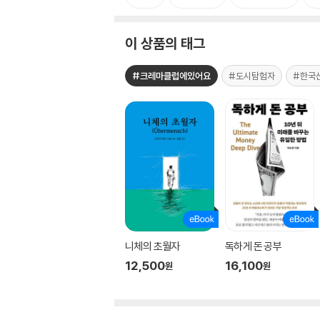
이 상품의 태그
#크레마클럽에있어요
#도시탐험자
#한국
니체의 초월자
독하게 돈 공부
12,500
16,100
원
원