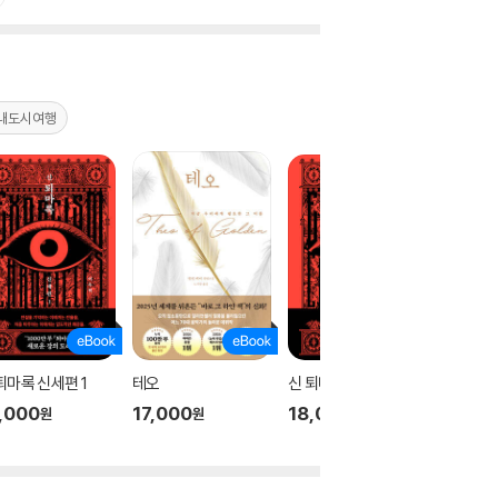
내도시여행
퇴마록 신세편 1
테오
신 퇴마록 신세편 3
신 퇴마록
,000
17,000
18,000
18,00
원
원
원