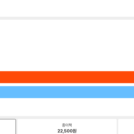
종이책
22,500
원