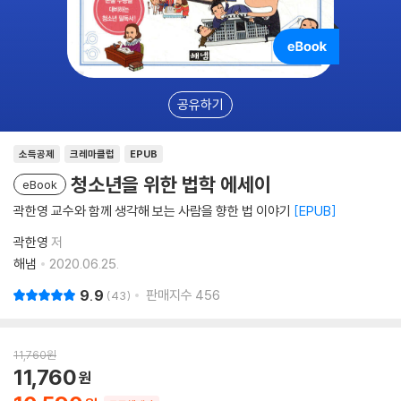
공유하기
소득공제
크레마클럽
EPUB
청소년을 위한 법학 에세이
eBook
곽한영 교수와 함께 생각해 보는 사람을 향한 법 이야기
EPUB
곽한영
저
해냄
2020.06.25.
9.9
판매지수
456
43
11,760
원
11,760