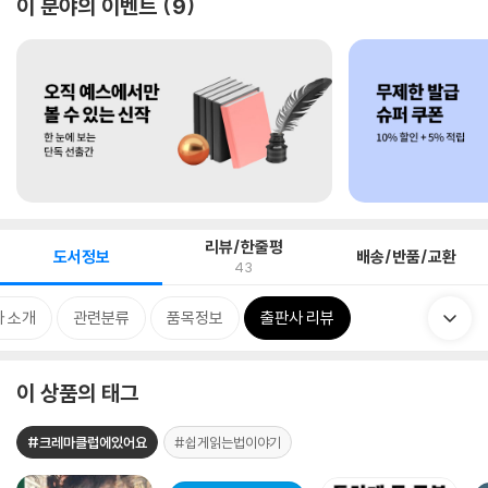
이 분야의 이벤트
9
리뷰/한줄평
도서정보
배송/반품/교환
43
 소개
관련분류
품목정보
출판사 리뷰
이 상품의 태그
#크레마클럽에있어요
#쉽게읽는법이야기