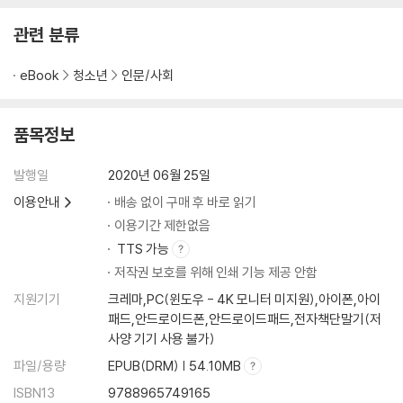
관련 분류
eBook
청소년
인문/사회
품목정보
발행일
2020년 06월 25일
이용안내
배송 없이 구매 후 바로 읽기
이용기간 제한없음
TTS 가능
저작권 보호를 위해 인쇄 기능 제공 안함
지원기기
크레마,PC(윈도우 - 4K 모니터 미지원),아이폰,아이
패드,안드로이드폰,안드로이드패드,전자책단말기(저
사양 기기 사용 불가)
파일/용량
EPUB(DRM) | 54.10MB
ISBN13
9788965749165