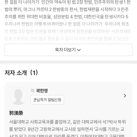
한 걸음 더 나아가기: 인간의 약속이 된 법 2장 헌법, 민주주의의 탄생 1 헌
법의 뿌리, 마그나 카르타 2 한밤중의 판사, 헌법재판을 시작하다 3 민주
주의를 위한 위대한 비효율, 삼권분립 4 헌법, 대한민국을 탄생시키다 5
우리나라 헌법은 어떻게 바뀌어왔나 한 걸음 더 나아가기: 우리나라 최초
의 헌법 3장 법은 인권을 향해 1 여성에게 참정권을 보장하라! 서프러제트
운동 2 분리된 것은 결코 평등할 수 없다 미국의 흑인차별 철폐 3 ‘당신은
변호사를 선임할 권리가 있습니다’ 미란다 원칙의 시작 4 여성은 남성의
목차 더보기
보호를 받아야 한다 호주제 폐지 5 사형 제도, 인권 보호일까 침해일까 조
지 스티니 사건 한 걸음 더 나아가기: 근대 형법의 시작,『범죄와 형벌』 4장
법을 지킨 사람들, 정의를 세운 사람들 1 법관의 조건 김병로 대법원장 2 정
저자 소개
1
의는 때로 목숨을 요구한다 지오반니 팔코네 판사 3 양심의 이름으로 민중
의 편에 서다 후세 다쓰지 변호사 4 먼저 가는 이가 있어야 길이 시작된다
여성 변호사 이태영 한 걸음 더 나아가기: 어두운 곳을 밝히는 공익변호사
저
곽한영
5장 법과 인간을 둘러싼 끝나지 않은 논쟁 1 노예는 인간인가 아미스타드
관심작가 알림신청
호 사건 2 살기 위해서라면 다른 사람을 해쳐도 될까 미뇨넷호 사건 3 국가
의 명령에 따른 것이 죄인가요 아이히만 재판 4 우리 아이는 학교 안 보냅
郭漢榮
니다! 요더 사건 한 걸음 더 나아가기: 왜 법복은 학위복과 비슷할까 참고
서울대학교 사회교육과를 졸업하고, 같은 대학교에서 석?박사 학위
문헌
를 받았다. 8년간 고등학교에서 교사로 일하면서 ‘교사를 기르는 교
사’가 되고 싶어 대학으로 자리를 옮겼다. 이화여자대학교 교육대학