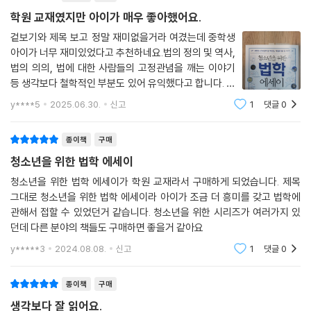
논쟁이 되고 있는 재판들을 보여준다. ‘인간을 사고팔 수 있는지, 언제나 다
학원 교재였지만 아이가 매우 좋아했어요.
수의 행복이 정당한 것인지, 국가의 명령을 따라 학살을 자행한 것이 죄인
겉보기와 제목 보고 정말 재미없을거라 여겼는데 중학생
지’ 등 논란이 되는 쟁점에 대해 청소년 스스로 생각해 볼 수 있는 시간을
아이가 너무 재미있었다고 추천하네요.법의 정의 및 역사,
준다. 이 책은 청소년의 눈높이에서 ‘법이란 무엇인지’ ‘법 제도는 어떻게
법의 의의, 법에 대한 사람들의 고정관념을 깨는 이야기
만들어지는지’ ‘법을 다루는 사람들의 역할은 무엇인지’ 등 쉽게 알려주는
등 생각보다 철학적인 부분도 있어 유익했다고 합니다. 워
법학 관련 교양 도서이다. 무엇보다 저자는 유려한 필치로 법의 태동에서
낙 유명한 학원에서 정한 도서라 좋은 책일거라고 생각은
y****5
2025.06.30.
신고
1
댓글
0
했는데 청소년들이 읽기 쉽게 잘 풀이되어 교육적으로 참
현재까지 법의 역사와 법의 진화과정에 있었던 흥미로운 사건들을 종횡으
좋은 책이었습니다.
로 아우르며 재미있게 설명한다. 또한 이 책은 단순히 법에 대한 일방적인
종이책
구매
지식을 주입하지 않는다. 모든 꼭지별로 ‘생각해 볼 문제’ 코너를 두어 청소
청소년을 위한 법학 에세이
년 스스로 자신을 둘러싼 현실에 대해 생각하고 토론해 볼 수 있도록 다양
한 질문을 던진다. 각 장 끝에 ‘한 걸음 더 나아가기’ 코너를 통해 사회 변화
청소년을 위한 법학 에세이가 학원 교재라서 구매하게 되었습니다. 제목
그대로 청소년을 위한 법학 에세이라 아이가 조금 더 흥미를 갖고 법학에
에 결정적인 영향을 준 사상, 법 조항, 시민운동 등을 소개하며 법이 어떻게
관해서 접할 수 있었던거 같습니다. 청소년을 위한 시리즈가 여러가지 있
사회와 연결되어 왔는지 흥미롭게 들려주고, 청소년들이 적극적으로 사회
던데 다른 분야의 책들도 구매하면 좋을거 같아요
적 이슈에 목소리를 낼 수 있도록 동기부여하고 있다. 최근 청소년들이 ‘정
부가 온실가스 감축 협약 이행에 소극적으로 대응하는 것은 헌법위반’이라
y*****3
2024.08.08.
신고
1
댓글
0
는 헌법 소원을 제기하기도 했지만, 여전히 대부분의 청소년들은 법을 어
렵고 멀게만 느낀다. 이 책은 청소년들이 법과의 거리감을 좁힐 수 있도록
종이책
구매
돕고, 이를 통해 인권을 소중히 여기고, 자유와 정의의 가치를 존중하는 인
생각보다 잘 읽어요.