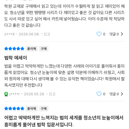
간으로 성장할 수 있는 기회를 줄 것이다. 청소년뿐 아니라 우리 사회에서
학원 교재로 구매해서 읽고 있는데 아이가 수월하게 잘 읽고 재미있어 해
건강한 시민으로 아이들을 키우기를 원하는 교사, 학부모들에게도 좋은 참
요..청소년을 위한 땡땡땡 시리즈 다 재미있고 좋은 것 같아요.다른 시리즈
고 도서가 되어줄 것이다.
도 사서 따로 있고 싶어 해서 카트에 넣어뒀습니다. 아이 수준에 딱 적당하
다고 좋은 것 같습니다.
s***9
2026.06.08.
신고
0
댓글
0
종이책
구매
법학 에세이
법을 어렵고 딱딱하게만 느꼈는데 다양한 사례와 이야기로 풀어줘서 흥미
롭게 읽었어요. 청소년 눈높이에 맞춘 설명 덕분에 이해하기 쉬웠고, 사회
와 정의에 대해 다시 생각해 볼 수 있는 유익한 책이었습니다! 학원에서 팔
독서였지만 추천합니다
j****r
2026.05.28.
신고
0
댓글
0
종이책
구매
어렵고 딱딱하게만 느껴지는 법의 세계를 청소년의 눈높이에서
흥미롭게 풀어낸 법학 입문서입니다.