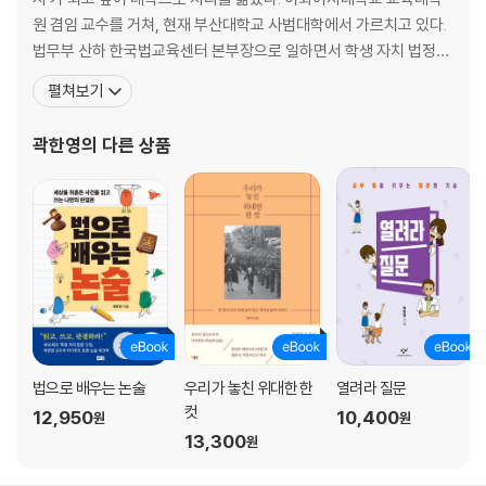
원 겸임 교수를 거쳐, 현재 부산대학교 사범대학에서 가르치고 있다.
법무부 산하 한국법교육센터 본부장으로 일하면서 학생 자치 법정을
우리나라에 처음 도입하는 등 다양한 법교육 관련 연구와 사업을 진
펼쳐보기
행하기도 했다. 그는 일상 속에서 무엇이 당연한지를 물어야 법의 목
적인 ‘정의’를 세울 수 있고, 민주주의 사회에서 인간다운 삶을 살 수
곽한영
의 다른 상품
있다는 믿음으로 청소년들을 위한 활발한 활동을 펼치고 있
법으로 배우는 논술
우리가 놓친 위대한 한
열려라 질문
컷
12,950
10,400
원
원
13,300
원