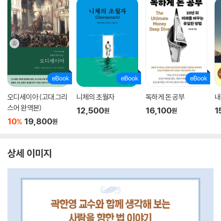
오디세이아 (고대 그리
니체의 초월자
독하게 돈 공부
내
스어 완역본)
12,500
16,100
1
원
원
10
19,800
%
원
상세 이미지