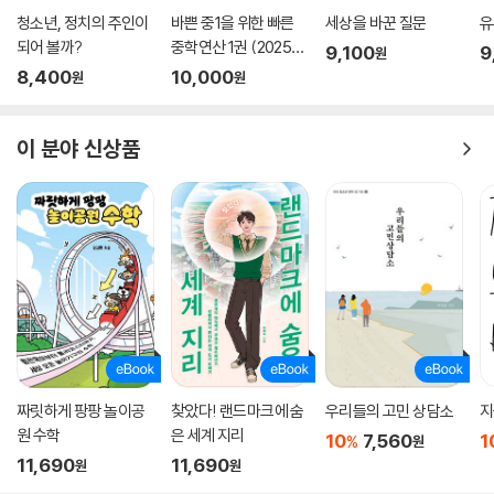
청소년, 정치의 주인이
바쁜 중1을 위한 빠른
세상을 바꾼 질문
유
되어 볼까?
중학연산 1권 (2025
9,100
9
원
년)
8,400
10,000
원
원
이 분야 신상품
짜릿하게 팡팡 놀이공
찾았다! 랜드마크에 숨
우리들의 고민 상담소
지
원 수학
은 세계 지리
10
7,560
1
%
원
11,690
11,690
원
원