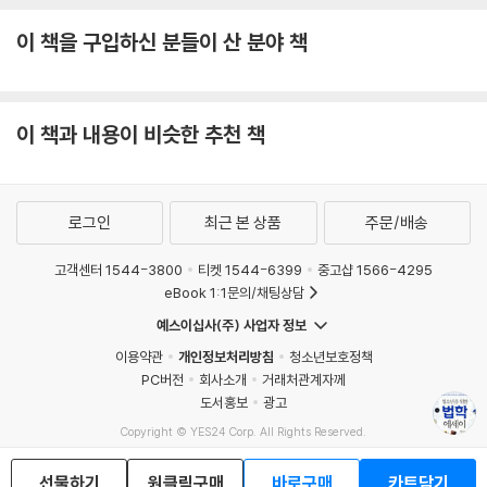
이 책을 구입하신 분들이 산 분야 책
이 책과 내용이 비슷한 추천 책
로그인
최근 본 상품
주문/배송
고객센터 1544-3800
티켓 1544-6399
중고샵 1566-4295
eBook 1:1문의/채팅상담
예스이십사(주) 사업자 정보
이용약관
개인정보처리방침
청소년보호정책
PC버전
회사소개
거래처관계자께
도서홍보
광고
Copyright © YES24 Corp. All Rights Reserved.
MATOM7
선물하기
원클릭구매
바로구매
카트담기