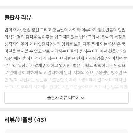
출판사 리뷰
법의 역사, 헌법 정신 그리고 오늘날의 사회적 이슈까지 청소년들의 인권
의식과 정의 감각을 높여주는 쉽고 재미있는 법학 교과서! 판사의 복장은
성직자의 옷과 왜 비슷할까? 범죄 영화를 보면 자주 듣게 되는 ‘당신은 묵
비권을 행사할 수 있고~’로 시작하는 미란다 원칙은 어디에서 왔을까? S
NS상에서 흔히 마주하게 되는 마녀재판은 언제 시작되었을까? 이처럼 법
은 우리 일상에 가깝게 존재하고 있지만, 법은 두렵고 딱딱하다는 인식으
로 인해 괜히 피하게 되고 멀리하게 된다. 사회의 주요 구성원인 청소년 또
한 ‘법’이 자신과는 상관없고 불편한 것이라고 생각하기 일쑤이다. 하지만
누구나 민주주의 사회에서 건강한 시민으로 살아가기 위해서는 법을 외면
할 수 없다. 법은 우리 사회를 올바르게 유지하고 작동하는 중요한 사회규
출판사 리뷰 더보기
범이기 때문이다. 이에 청소년들을 위한 법교육에 앞장서 온 부산대학교
곽한영 교수는『청소년을 위한 법학 에세이』를 통해 청소년들이 법의 역사,
헌법 정신, 사회적 이슈 속 역학 등을 이해할 수 있도록 친절하게 안내한다.
리뷰/한줄평
43
이는 대한민국 청소년들의 교양과 사고력을 높이는 ‘해냄 청소년 에세이
시리즈’의 열여섯 번째 책이기도 하다. 저자는 인간답게 살기 위해서 지켜