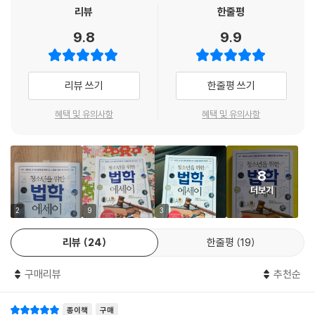
야 할 최소한의 약속이 ‘법’이라고 한다. 법의 목적은 사회에 정의를 세우는
리뷰
한줄평
것인데 이를 위해서는 무엇이 당연한지 스스로 물을 수 있어야 한다고 강
9.8
9.9
조한다. 이 책은 단순히 법의 개념과 종류를 설명하기보다 청소년 스스로
세상의 일에 대한 옳고 그름을 판단하고 살아가는 방식을 고민할 수 있도
록 법과 관련한 다양한 질문을 던진다. 1장 ‘법, 신에게서 인간에게로’에서
리뷰 쓰기
한줄평 쓰기
는 신의 의지였던 법을 인간들의 합의로 끌어내리는 과정을 소개하고, ‘마
녀재판’ 등 그 과정에서 일어난 희생과 고통을 함께 다루고 있다. 2장 ‘헌법,
혜택 및 유의사항
혜택 및 유의사항
민주주의의 탄생’에서는 국가의 설계도인 ‘헌법’이 어떻게 인간의 권리와
행복을 지켜나가는지 보여준다. 헌법 재판의 시작을 비롯 우리나라 헌법재
판소의 다섯 가지 기능을 살펴본다. 또한 우리나라 제헌헌법에 대한 오해
8
를 풀고, 그 개정 과정을 들여다본다. 3장 ‘법은 인권을 향해’에서는 국가,
더보기
사회로부터 인권을 지키기 위한 수많은 사람들의 노력과 법적 장치들을 살
펴본다. 여성의 참정권, 흑백 인종차별, 사형제도 등 이를 둘러싼 판결들을
2
9
3
통해 사회가 어디로 향해야 하는지를 보여준다. 4장 ‘법을 지킨 사람들, 정
리뷰
24
한줄평
19
의를 세운 사람들’에서는 민주사회, 시민사회를 유지하기 위해 헌신한 역
사적 법조인들을 만난다. 우리나라 초대 대법원장 김병로부터 범죄 세력과
구매리뷰
추천순
싸운 이탈리아 판사 지오반니 팔코네, 조선인을 위해 발 벗고 나선 일본인
변호사 후세 다쓰지까지 소개하고 있다. 5장 ‘법과 인간을 둘러싼 끝나지
종이책
구매
않은 논쟁’에서는 미뇨넷호 사건, 아이히만 재판, 요더 사건 등 오늘날까지