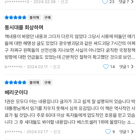
무했으나, 이 책을 통해 처음으로 수감 생활 중 악화되었던 그의 건강 상태
c*********3
2024.02.08.
신고
23
댓글
7
볼 필수독서
나 극심한 허리 통증에도 마땅한 의자가 없어 큰 국어사전을 쌓아 의자로
사용하며 지냈던 일상에 대해서도 담담히 고백한다.
종이책
구매
동시대를 회상하며
특별 사면이 있기 전까지 2039년까지의 긴 형기를 생각하며 그를 정신적
책내용이 봐왔던 내용과 그다지 다르지 않았다 그당시 시류에 떠돌던 얘기
으로 무너지지 않게 지탱해준 것은 국민들의 위로 편지였다고도 전한다.
들에 대한 해명성 글도 있었다 광우병괴담과 같은 싸드괴담 7시간의 어쩌
편지 외에는 외부와 접촉하는 수단도 없었으며, TV나 신문도 거의 보지 않
구 저쩌구 왼쪽들의 선전선동 지나보면 사실이 아니었다 굵직한 국정정책
았다고 한다. 간혹 과거 인연이 있는 정치인들이나 고위 관료들이 면회를
방향에 대한 언급들도 있었는데 근본적인 철학이 확고했던 것으로 보인다
신청하기도 했으나, 누군가와 나눈 이야기가 밖에서 과장된 형태로 전해지
그이면에는 국가와 국민을 위한 고뇌가 있었음을 느낄수 있었다 사족. 굳
b******n
2024.02.11.
신고
14
댓글
1
는 것을 막기 위해 면회도 일절 거절했다. 심지어 동생인 박지만을 포함한
이 150자가 필요한
가족들의 면회조차도 거절했다. 그러던 2021년 늦가을 박근혜 전 대통령
종이책
구매
은 ‘내가 이 모든 것을 다 지고 가면 해결이 될 것이 아닌가’라는 생각에 미
쳐 이를 담은 메모를 유영하 변호사에게 전달한다. 이 메모는 긴 수감 생활
베리굿이다
동안 그동안 언론에 공개되지 않았던 박근혜 전 대통령의 자필 메모이며,
1권은 모두다 아는 내용입니다 글자가 크고 쉽게 잘 설명되어 있습니다 박
이 책을 통해 처음 대중들에게 공개하는 것이다. 다음은 메모의 내용 전문
대통령님께서 임기를 치우지 못해서 심히 유감입니다 이 책은 역사적인 사
이다.
료가 될 것입니다 주로 60대 이상 독자들에게 압도적인 호응을 얻고 있습
니다 그 후 세대들도 봐야할 내용입니다 베스트셀러 1위에 올랐다는 소식
저는, 저에 대한 거짓과 오해를 걷어내고, 함께했던 공직자들과
을 접했습니다 이 책이 많이 팔려서 박 대통령께서 수입이 많았으면 합니
x******s
2024.02.17.
신고
9
댓글
1
다
기업인들이 국가와 국민을 위해 일했다는 것을 밝히고 싶었기에