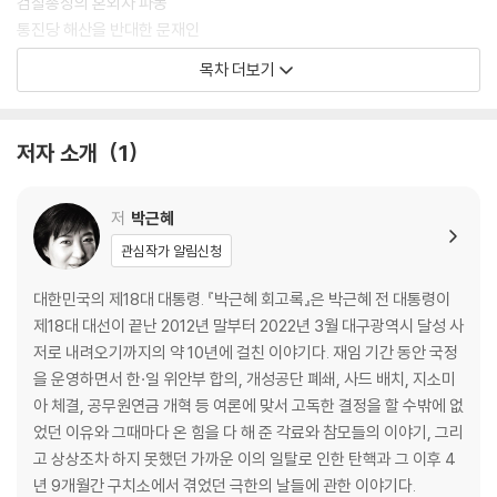
검찰총장의 혼외자 파동
통진당 해산을 반대한 문재인
“그는 내가 평소 알던 진영이 아니었다”
목차 더보기
‘세월호 7시간’의 황당했던 루머
최서원이 세월호 사건 당일 청와대로 들어온 이유
교육부 장관의 ‘황제 라면’의 진실
저자 소개
1
청와대 비서관들을 막후조종한다는 정윤회?
사설 정보지 같은 박관천의 거짓 문건
아쉬웠던 공무원연금 개혁
저
박근혜
유승민의 연락 두절
관심작가 알림신청
너무나 안타까운 2016년
조선일보와 우병우
대한민국의 제18대 대통령. 『박근혜 회고록』은 박근혜 전 대통령이
제18대 대선이 끝난 2012년 말부터 2022년 3월 대구광역시 달성 사
2장 외교안보
저로 내려오기까지의 약 10년에 걸친 이야기다. 재임 기간 동안 국정
을 운영하면서 한·일 위안부 합의, 개성공단 폐쇄, 사드 배치, 지소미
개성공단 폐쇄
아 체결, 공무원연금 개혁 등 여론에 맞서 고독한 결정을 할 수밖에 없
“뭔 결렬”이냐며 팔을 붙잡은 김양건
었던 이유와 그때마다 온 힘을 다 해 준 각료와 참모들의 이야기, 그리
북에 울려 퍼진 ‘소원을 말해 봐’
고 상상조차 하지 못했던 가까운 이의 일탈로 인한 탄핵과 그 이후 4
사드(THAAD)
년 9개월간 구치소에서 겪었던 극한의 날들에 관한 이야기다.