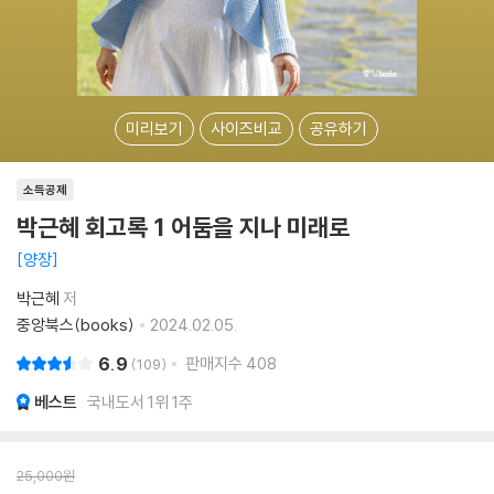
미리보기
사이즈비교
공유하기
소득공제
박근혜 회고록 1 어둠을 지나 미래로
양장
박근혜
저
중앙북스(books)
2024.02.05.
6.9
판매지수
408
109
베스트
국내도서 1위 1주
25,000
원