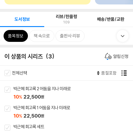
리뷰/한줄평
도서정보
배송/반품/교환
109
품목정보
책 속으로
출판사 리뷰
이 상품의 시리즈
3
알림신청
전체선택
품절포함
박근혜 회고록 2 어둠을 지나 미래로
10
22,500
%
원
박근혜 회고록 1 어둠을 지나 미래로
10
22,500
%
원
박근혜 회고록 세트