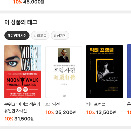
10
45,000
%
원
이 상품의 태그
#유명자서전
#회고록
#정치인
문워크 : 마이클 잭슨의
호암자전
빅터 프랭클
운
유일한 자서전
10
25,200
10
13,500
1
%
%
원
원
10
31,500
%
원