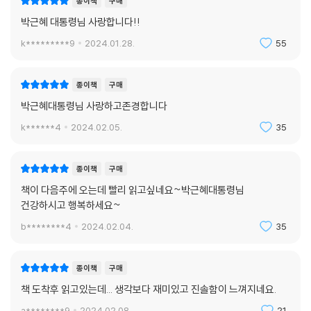
종이책
구매
지난 2006년 테러 이후의 저의 삶은 덤으로 주어져서 나라에
박근혜 대통령님 사랑합니다!!
바쳐진 것이라고 생각하였기에 제 일신에 대해서는 어떠한
k*********9
2024.01.28.
55
미련도 없습니다.
이제, 모든 멍에를 묻겠습니다. 누구를 탓하거나 원망하는 마음도
종이책
구매
없습니다. 서로를 보듬으면서 더 나은 대한민국을 만들어 주시기 바랍니
박근혜대통령님 사랑하고존경합니다
다.
k******4
2024.02.05.
35
박근혜
종이책
구매
일각에서는 그의 긴 수감 기간을 두고 이를 정치적으로 가혹했다고도 평가
책이 다음주에 오는데 빨리 읽고싶네요~박근혜대통령님
하지만, 박근혜 전 대통령은 책을 통해 이는 이후 역사의 평가에 맡겨두는
건강하시고 행복하세요~
것이 옳다고 이야기한다.
b********4
2024.02.04.
35
이 책은 중앙일보가 기획해 중앙일보 특별취재팀이 더중앙플러스에서 기
사로 연재된 글을 재구성하여 출간됐다. 책 속 부록으로 1권에는 박근혜 전
종이책
구매
대통령의 어린 시절과 퍼스트레이디 시절 등 언론에 공개되지 않았던 특별
책 도착후 읽고있는데... 생각보다 재미있고 진솔함이 느껴지네요.
한 개인 소장용 사진이 수록되어 있으며, 2권에는 정치계 입문 이후부터의
a********9
2024.02.08.
21