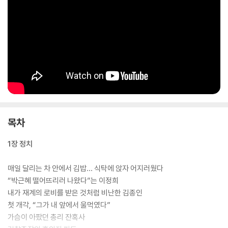
목차
1장 정치
매일 달리는 차 안에서 김밥… 식탁에 앉자 어지러웠다
“박근혜 떨어뜨리러 나왔다”는 이정희
내가 재계의 로비를 받은 것처럼 비난한 김종인
첫 개각, “그가 내 앞에서 울먹였다”
가슴이 아팠던 총리 잔혹사