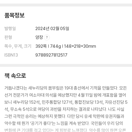
품목정보
발행일
2024년 02월 05일
판형
양장
쪽수, 무게, 크기
392쪽 | 744g | 148*218*30mm
ISBN13
9788927812517
책 속으로
거듭나겠다는 새누리당의 몸부림은 19대 총선에서 기적을 만들었다. 모든
선거 전문가가 여소야대 의석을 예상했지만 4월 11일 밤에 개표함을 열어
보니 새누리당 152석, 민주통합당 127석, 통합진보당 13석, 자유선진당 5
석, 무소속 5석으로 여당이 과반을 차지하는 결과로 나타났다. 나도 사실
그런 극적인 승리는 예상하지 못했다. 다만 당시 유세 막판에 유권자들과
악수할 때 뭔가 ‘공기가 좋다’는 느낌을 계속 받았다. 국민들이 우리 당의
변화에 큰 기대를 걸고 있다는 게 피부로 느껴졌다. 악수를 많이 하면 오른