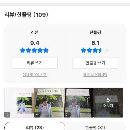
다.
리뷰/한줄평
109
박근혜 전 대통령은 서문을 통해 본 회고록을 집필하기로 마음먹은 까닭에
대해 “내가 유일하게 헌정사에 탄핵으로 퇴임한 대통령이지만, 재임 시절
의 이야기와 그 이후의 이야기를 옳고 그름의 판단을 넘어 있는 그대로 들
리뷰
한줄평
려드리는 것이 국민에 대한 도리라고 생각했다”며 대통령을 지낸 사람으
9.4
6.1
로서의 의무감이 그 주된 이유라고 설명했다.
이 책은 1장 ‘정치’, 2장 ‘외교안보’, 3장 ‘정책’, 4장 ‘어둠을 지나 미래로’ 의
리뷰 쓰기
한줄평 쓰기
총 4장으로 구성되어 있으며, 1권과 2권이 이야기가 이어지는 시리즈로
차례가 통합되어 있다. 박근혜 정부 출범 후 이루어낸 다양한 성과를 박근
혜택 및 유의사항
혜택 및 유의사항
혜 전 대통령의 시각으로 생생하게 구성하여 당시의 긴박한 상황이나 정황
을 복기하여 읽어볼 수 있는 유일한 책이다.
5
1장에서는 2011년 한나라당 비대위원장을 맡아 19대 총선을 성공적으로
더보기
치러낸 이야기를 상세히 소개했다. 서울시장 보궐선거 패배와 '디도스 사
건' 여파로 홍준표 대표가 사퇴하면서 총선을 넉달 앞두고 위기에 빠진 당
5
4
5
을 추스른 그는 패배가 유력했던 2012년 총선에서 예상을 뒤엎고 과반을
리뷰
28
한줄평
81
넘는 152석을 얻으며 정권 재창출의 토대를 마련했다. 외교안보를 다루는