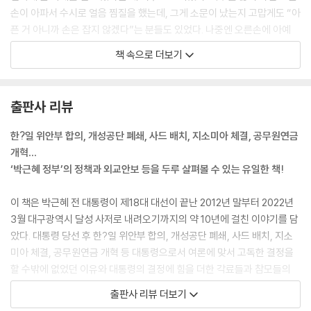
손이 아파서 수시로 얼음 찜질을 했는데, 그게 소문이 났는지 고맙게도 “아
픈 거 아니까 손은 잡지 않겠다”는 분들도 있었다. 나중엔 오른손에 아예
붕대를 감고 다녀 언론에 ‘붕대투혼’이란 말이 등장했다.
책 속으로 더보기
---「1장 ‘정치’」중에서
2013년 1월 이래 3년여간 잠잠했던 북한이 전격적으로 핵도발을 재개한
출판사 리뷰
것은 충격적이었고 위기감을 증폭시켰다. 우리는 핵무기가 없는데, 북한은
대화 분위기 속에서도 여전히 뒤에서 핵을 계속 고도화하고 있었다는 것이
한?일 위안부 합의, 개성공단 폐쇄, 사드 배치, 지소미아 체결, 공무원연금
드러났기 때문이다. 나는 솔직히 그전까진 북한에 대해 한 가닥 기대를 포
개혁…
기하지 않았다. 그러나 4차 핵실험을 보면서 김정은 정권과 의미있는 대화
‘박근혜 정부’의 정책과 외교안보 등을 두루 살펴볼 수 있는 유일한 책!
가 과연 가능할 것인지에 대해 깊은 회의감이 몰려왔다. 북한은 불과 4개
월 전 8·25 합의 당시 목함지뢰로 인한 우리 병사들이 중상을 당한 데 유감
이 책은 박근혜 전 대통령이 제18대 대선이 끝난 2012년 말부터 2022년
을 표명하면서 남북관계를 개선하기 위한 당국 회담을 서울 또는 평양에서
3월 대구광역시 달성 사저로 내려오기까지의 약 10년에 걸친 이야기를 담
이른 시일 내에 개최하며 앞으로 여러 분야의 대화와 협상을 진행해 나가
았다. 대통령 당선 후 한?일 위안부 합의, 개성공단 폐쇄, 사드 배치, 지소
자고 했다. 그러고는 갑작스러운 핵실험으로 이를 백지로 만들어버린 것이
미아 체결, 공무원연금 개혁 등 대통령으로서 여론에 맞서 고독한 결정을
다.
할 수밖에 없었던 이유와 대통령의 결정에 힘을 더한 각료들과 참모들의
---「2장 ‘외교안보’」중에서
이야기, 그리고 가까운 이의 일탈로 인한 탄핵과 베일에 가려져 있던 4년
출판사 리뷰 더보기
9개월간 구치소에서 겪은 극한의 나날에 대한 이야기를 솔직하게 담아냈