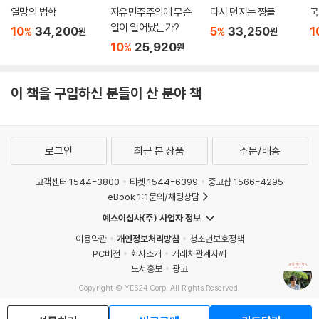
열망의 법학
자유민주주의에 무슨
다시 던지는 짱돌
국
일이 일어났는가?
10
34,200
5
33,250
1
%
%
원
원
10
25,920
%
원
이 책을 구입하신 분들이 산 분야 책
로그인
최근 본 상품
주문/배송
고객센터 1544-3800
티켓 1544-6399
중고샵 1566-4295
eBook 1:1문의/채팅상담
예스이십사(주) 사업자 정보
이용약관
개인정보처리방침
청소년보호정책
PC버전
회사소개
거래처관계자께
도서홍보
광고
Copyright © YES24 Corp. All Rights Reserved.
MATOM14