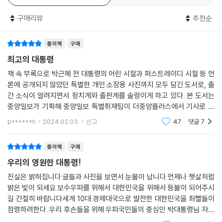
2장에서는 2013년 1월 4차 핵실험을 강행한 김정은 정권에 대한 특단의
구매리뷰
추천순
조치로 개성공단을 전면 중단하기로 결심한 박 전 대통령의 이야기가 긴박
하게 펼쳐진다. 특히 개성공단 철수를 단행할 때 기업인을 비롯한 대한민
종이책
구매
국 국민의 안전보장이 우선이므로, 1, 2차에 걸쳐 출입제한 조치를 통해 개
성공단 체류 인원을 조금씩 줄여가는 방안을 마련했던 것도 이 책을 통해
최고의 대통령
상세히 공개하고 있다. 정책을 주로 다루는 3장에서는 메르스 사태와 박
책 속 부록으로 박근혜 전 대통령의 어린 시절과 퍼스트레이디 시절 등 언
전 대통령 탄핵 후 문재인 정부 출범 3일 만에 폐기된 국정 교과서 논란, 2
론에 공개되지 않았던 특별한 개인 소장용 사진까지 모두 담긴 도서로, 출
012년 대선 선거운동이 한창일 때 문재인 후보에게서 수차례 공격을 받은
간 소식이 알려지면서 정치계와 출판계를 술렁이게 하고 있다. 본 도서는
정수장학회 논란에 대해 해명하고 있다. 마지막 4장에서는 측근이었던 최
중앙일보가 기획해 중앙일보 특별취재팀이 더중앙플러스에서 기사로 연
서원(개명 전 최순실)으로 인해 결국 탄핵되어 긴 수감 생활을 맞이한 박
재된 글을 재구성하고, 새로운 원고를 추가해 엮은 책으로 미공개 글도 수
p******h
2024.02.03.
신고
47
댓글
7
록돼 있다.
전 대통령의 고통스럽지만 담담한 일상과 회한에 대해 회고하고 있다.
종이책
구매
수감 시절 감옥에서 썼던 미공개 자필 메모, 도서에서 최초 공개
우리의 영원한 대통령!
박근혜 전 대통령은 역대 대통령들 중 가장 긴 수감 기간인 4년 9개월여를
진실은 밝혀집니다.글들과 사진을 보면서 눈물이 납니다.언제나 햇살처럼
밝은 빛이 되세요.보수우파를 위해서 대한민국을 위해서 등불이 되어주시
구치소에서 보냈다. 대통령 재임 기간보다도 더 긴 시간이었고, 전두환?노
길 간절히 바랍니다세계 10대 경제대국으로 발전한 대한민국을 좌빨들이
태우 두 전직 대통령의 수형 기간을 합친 것보다도 더 길다. 그간 세간에서
점령하려한다..우리 후손들을 위해 우파국민들의 중심인 박대통령님 자서
박근혜 전 대통령이 수감 생활 중에 수많은 특혜를 받아왔다는 억측이 난
전 많이 읽고 홍보해서 많이 읽혀지길 희망합니다.요즘 우리국민들이 읽어