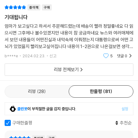
헌법과 법률이 정한 절차를 묵묵히 따랐습니다.
종이책
구매
기대됩니다
하지만, 지난 2017년 10월 16일, 저에 대한 추가 구속영장이
발부된 후, 더 이상의 재판절차는 무의미하다고 판단하여
엄마가 보고싶다고 하셔서 주문해드렸는데 배송이 빨라 정말좋네요 다 읽
으시면 그후에나 볼수있겠지만 내용이 참 궁금하네요 뉴스와 여러매체에
모든 역사적 멍에와 책임을 제가 지고 가는 대신, 공직자들과
서 보던 내용들이 어떤진실과 내막속에 이뤄졌는지 대통령으로써 어떤 고
기업인들에 대한 관용을 부탁드린 바 있습니다.
뇌가 있었을지 빨리보고싶어집니다 내용이 1-2권으로 나온걸보면 생각보
다 방대한양이 싣려있는듯 합니다 이책을통해 박대통령님의 진면목을 볼
그 후, 대통령으로 재직하면서 혼신의 힘을 다해 했던 일들이
b****e
2024.02.23.
신고
5
댓글
0
수 있었으면 좋겠습니
적폐로 낙인찍히고, 맡은 바 직분에 충실하게 일한 공직자들이
리뷰 전체보기
구속되는 것을 지켜보는 것은 저로서는 견디기 힘든 고통이었습니다.
그리고, 처음 정치를 시작할 때부터 함께한 이들마저 모든
짐을 제게 건네주는 것을 보면서 삶의 무상함을 느꼈습니다.
리뷰
28
한줄평
81
하지만, 이 모두 정해진 운명이라고 받아들이겠습니다.
클린봇
이 부적절한 글을 감지 중입니다.
설정
대한민국의 대통령으로서 이 나라를 위태롭게 하는 어둠의
세력들로부터 안보를 굳건히 지켜냈고, 조금이라도 나은 삶을
구매한줄평
추천순
국민들에게 드리기 위해 노력했던 시간들은 보람 있었습니다.