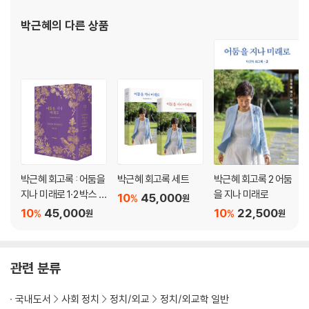
태영호 귀순과 장성택 숙청
카디즈 보라매 사업
박근혜
의 다른 상품
지소미아, 대통령으로서 마지막 결단
영국, 프랑스, 러시아와 이란, 아프리카
부록 옛 사진들
박근혜 회고록 : 어둠을
박근혜 회고록 세트
박근혜 회고록 2 어둠
지나 미래로 1·2 박스 세
을 지나 미래로
10
45,000
%
원
트
10
45,000
10
22,500
%
%
원
원
관련 분류
국내도서
사회 정치
정치/외교
정치/외교학 일반