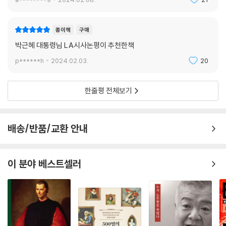
미공개 사진과 2013년 1월 16일 대통령직 인수위원회가 출범한 이후부터
의 박근혜 전 대통령 주요 일지를 수록해 그의 정치 일대기를 상세히 살펴
볼 수 있다.
종이책
구매
박근혜 대통령님 LA시사논평이 추천한책
p******h
2024.02.03.
20
한줄평 전체보기
배송/반품/교환 안내
이 분야 베스트셀러