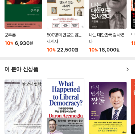
군주론
500명의 인물로 읽는
나는 대한민국 검사였
브
세계사
다
10
6,930
1
%
원
10
22,500
10
18,000
%
%
원
원
이 분야 신상품