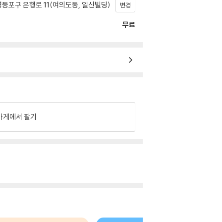
등포구 은행로 11(여의도동, 일신빌딩)
변경
무료
가게에서 팔기