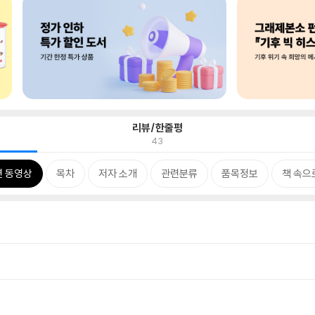
리뷰/한줄평
43
련 동영상
목차
저자 소개
관련분류
품목정보
책 속으