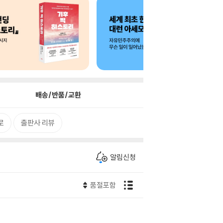
배송/반품/교환
로
출판사 리뷰
알림신청
품절포함