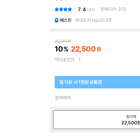
7.4
판매지수
372
43
베스트
국내도서 top20 2주
25,000
원
10
22,500
YES포인트
앱 다운 시 1천원 상품권
결제혜택
종이책
22,500