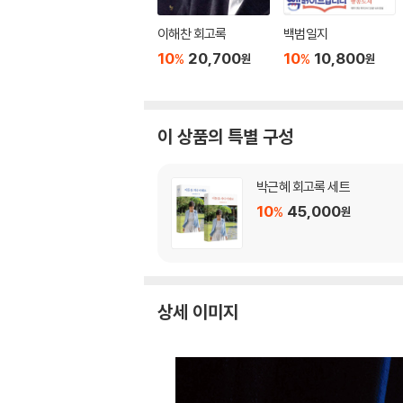
이해찬 회고록
백범일지
10
20,700
10
10,800
%
%
원
원
이 상품의 특별 구성
박근혜 회고록 세트
10
45,000
%
원
상세 이미지