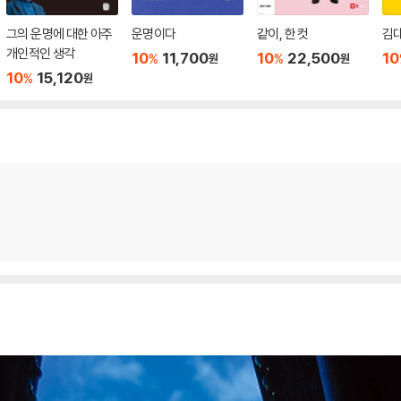
그의 운명에 대한 아주
운명이다
같이, 한 컷
김
개인적인 생각
10
11,700
10
22,500
10
%
%
원
원
10
15,120
%
원