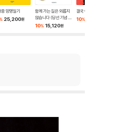
대중 망명일기
함께 가는 길은 외롭지
결국 이기는 사마의
조국의 
않습니다 (당선 기념 리
25,200
10
18,000
10
1
%
%
%
원
원
커버 에디션)
10
15,120
%
원