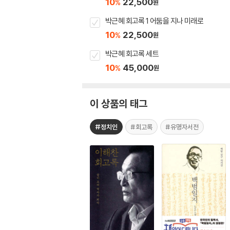
10
22,500
%
원
박근혜 회고록 1 어둠을 지나 미래로
10
22,500
%
원
박근혜 회고록 세트
10
45,000
%
원
이 상품의 태그
#정치인
#회고록
#유명자서전