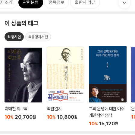
자 소개
관련분류
품목정보
출판사 리뷰
이 상품의 태그
#정치인
#유명자서전
이해찬 회고록
백범일지
그의 운명에 대한 아주
운
개인적인 생각
10
20,700
10
10,800
1
%
%
원
원
10
15,120
%
원