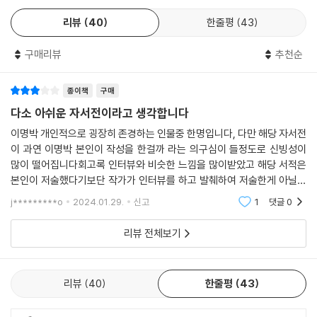
14. 대북정책의 패러다임 변화
리뷰
40
한줄평
43
취임식에 북한이 온다? | 대북정책 DNA가 바뀌다 | 핵 포기와 경협은 병
행해야 | 북한 인권, 대북정책의 또 하나의 축 | 금강산 박왕자 씨 피격 사건
구매리뷰
추천순
| 실리 추구는 공산국가도 마찬가지 | 북한의 새 정부 길들이기 | PSI에 전
면 참여하다 | 그랜드바겐을 제안하다 | 개성공단 폐쇄라는 초강수에 맞서
종이책
구매
| 계란을 한 바구니에 담지 않겠다
다소 아쉬운 자서전이라고 생각합니다
이명박 개인적으로 굉장히 존경하는 인물중 한명입니다, 다만 해당 자서전
15. 북한의 정상회담 제안과 천안함·연평도 도발
이 과연 이명박 본인이 작성을 한걸까 라는 의구심이 들정도로 신빙성이
북한 조문단의 방문 | 한반도 비핵화 공동선언도 있다 | 원자바오, “김정일
많이 떨어집니다회고록 인터뷰와 비슷한 느낌을 많이받았고 해당 서적은
이 정상회담에 기대를 걸고 있다” | 싱가포르 접촉 중단 | 또다시 엄청난 대
본인이 저술했다기보단 작가가 인터뷰를 하고 발췌하여 저술한게 아닐까
가를 요구하고 | 만남을 위한 만남은 이제 그만 | 천안함 폭침, 되풀이된 도
란 생각이 들었습니다하지만 이명박 이라는 인물을 굉장히 존경하는 사람
j*********o
2024.01.29.
신고
1
댓글
0
발 | 북한 어뢰 잔해를 찾다 | 5·24 조치 발표 | 연평도 포격과 교전수칙 변
으로써 해당 서적을
경 | 추가 도발 시 몇 배로 응징하라 | 중국, “도발하면 북돕지 않겠다”
리뷰 전체보기
16. 통일은 도둑같이 온다
평양과 서울, 뉴욕, 베이징 3단계 접촉 | 원자바오, 또다시 남북 정상회담
리뷰
40
한줄평
43
을 거론하다 | 충격 받은 김정일, 급거 귀국 | 김정일 사망 | 진정한 광복은
통일 | 통일비용, 지금부터 준비해야 | 포격 위협 속의 애기봉 트리 점등식