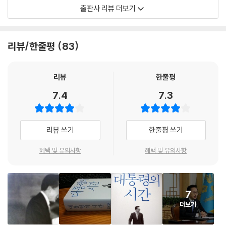
책은 총 12개장 800쪽으로 구성되어 있다. 1장 [나는 대통령을 꿈꾸지 않
출판사 리뷰 더보기
았다]를 시작으로 이명박 전 대통령의 어린 시절과 현대에서 보낸 27년 그
11. 전략적 협력 동반자 관계로
리고 통치가 아니라 경영을 하고 싶었던 대통령 이명박의 개인적인 스토리
일본보다 먼저 중국을 공식 방문하다 | 한·미, 한·중 관계는 제로섬이 아니
가 담겨 있다. 2장에서부터 11장까지는 정치, 경제, 외교, 사회 등 제반 정
리뷰/한줄평
83
다 | 달라이 라마, 티베트 그리고 대만 | 쓰촨성 대지진 현장을 찾다 | 최초
책을 설명한다. 마지막 장은 [아쉬움을 뒤로하고]로 정책의 아쉬운 점을
로 중국 영토에 발을 디딘 국군 수송기 | 후진타오의 첫 방한 | 서울숲에서
담았다.
녹색 포옹을 하다 | 한·중 통화스와프를 체결하다
리뷰
한줄평
《대통령의 시간》은 이명박 전 대통령 한 사람의 기억에 의존해 구술되어
7.4
7.3
12. 달라지는 대북 자세
집필된 책이 아니다. 이 책은 퇴임 후 매주 열린 회고록 회의에 참석한 전직
원자바오에게 북한 어뢰 설계도를 보여주다 | “얼굴 붉힐 일 없기 바랍니
장관과 수석들이 과거의 기억을 더듬어 발굴해낸 것이다. 회고록 집필을
다” | 연평도 포격 이전과 이후 | 북한과의 관계 재설정
위해 2013년 5월부터 2014년 10월까지 1년 6개월간 매주 회의를 가졌
리뷰 쓰기
한줄평 쓰기
다. 두 차례의 워크숍도 있었다. 그런 점에서 대통령 회고록이지만 개인 회
13. 한·중 관계의 질적 변화
고록이 아니라 이명박 정부 참모들의 집단 기억을 기록한 책이다. 선진화
혜택 및 유의사항
혜택 및 유의사항
한·중 FTA 협상 개시 | 중국 어선 불법 조업 문제 | 탈북자 문제의 조용한
를 내건 이명박 전 대통령의 국정 원칙처럼 IT 시대에 발맞춰 전자책이 종
처리 | 후진타오에게 통일 한국을 얘기하다 | “역사의 이치가 그렇게 되겠
이책과 동시 발간된다. 대만과 중국판도 출간 예정이다.
습니까?”
7
더보기
5장 원칙 있는 대북정책