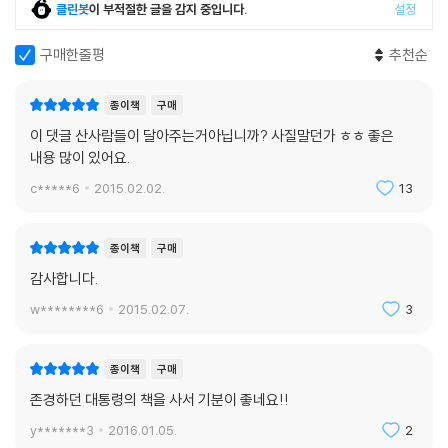
| 왜 남북 정상회담을 하지 않았나
클린봇
이 부적절한 글을 감지 중입니다.
설정
구매한줄평
추천순
6장 그래도 일본은 우방이다
종이책
구매
17. 한걸음씩 미래로
이 댓글 산사람들이 달아주는거아닙니까? 사질말던가 ㅎㅎ 좋은
셔틀 외교의 복원 | 가해자는 잊어도, 피해자는 잊지 못한다 | 하토야마,
내용 많이 있어요.
“역사 직시할 용기 있다” | 아쉬운 퇴진 | 한국을 특정해 사과한 ‘간 나오토
c*****6
2015.02.02.
13
담화’ | 조선왕조 의궤를 돌려받다 | 일본 원전 피해 지역 방문 | “영토의
‘영’자만 꺼내도 정상회담 안 한다”
종이책
구매
18. 우려스러운 일본의 우경화
감사합니다.
천지개벽 두 번 해도 독도는 우리 땅 | ‘위안부’ 해결할 마지막 시기 | “제2,
w********6
2015.02.07.
3
제3의 소녀상 계속 세워질 것” | 위안부 문제 해결 9부 능선을 넘다 | 한·미
·일 공조 흔드는 일본 우경화 | 대통령이 독도 땅을 처음 밟다 | 조용한 외
교? 무엇을 얻었나 | 일왕이 전한 메시지
종이책
구매
존경하던 대통령의 책을 사서 기분이 좋네요!!
19. 정례화한 한·일·중 정상회의
y*******3
2016.01.05.
2
3국 정상회의를 제안하다 | 갈등 있어도 계속해야