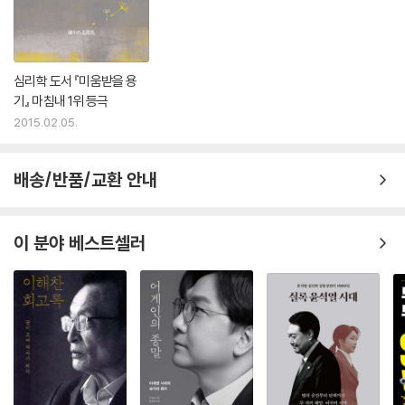
8장 더 큰 대한민국을 향하여
심리학 도서 『미움받을 용
23. 세계를 경제 영토로, 동시다발 FTA
기』 마침내 1위 등극
통상대국의 꿈 | 참모들도 “정치적으로 손해” | 한·미 FTA, 말 바꾼 지도자
2015.02.05.
들 | 국회를 찾아가다 | 몸싸움에 최루탄 투척까지 | 미국보다 먼저 EU와 F
TA 타결 | 볼가 강변의 저녁 술자리 | 가시화하는 성과들 | 세계를 경제 영
토로
배송/반품/교환 안내
24. G20 정상회의 참여와 서울 유치
이 분야 베스트셀러
G14와 G20 힘겨루기 | 부시의 결심 | ‘보호무역주의 동결’을 관철하다 |
서울 G20 정상회의 유치의 숨은 공신 러드 | 프랑스가 다시 G14 체제로
가려 한다 | G20 정상을 서울에서 보다 | IMF 총재, 1997 외환위기 때 잘
못을 시인하다 | 개도국 지원 패러다임을 바꾸다 | 막바지까지 미·중 갈등 |
퍼스트레이디 설득 작업 | 원조 받던 나라에서 원조하는 나라로 | 도울 때
는 두 손으로
25. 핵안보정상회의 유치