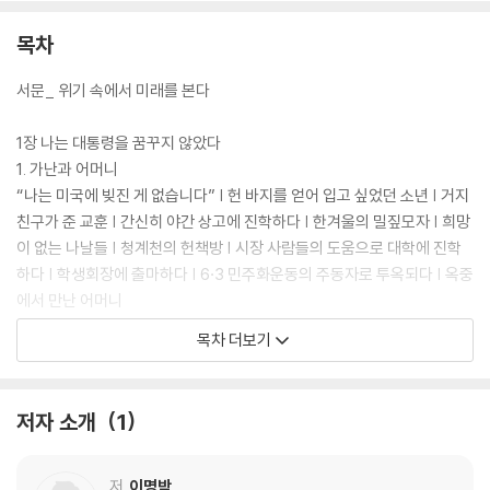
목차
서문_ 위기 속에서 미래를 본다
1장 나는 대통령을 꿈꾸지 않았다
1. 가난과 어머니
“나는 미국에 빚진 게 없습니다” | 헌 바지를 얻어 입고 싶었던 소년 | 거지
친구가 준 교훈 | 간신히 야간 상고에 진학하다 | 한겨울의 밀짚모자 | 희망
이 없는 나날들 | 청계천의 헌책방 | 시장 사람들의 도움으로 대학에 진학
하다 | 학생회장에 출마하다 | 6·3 민주화운동의 주동자로 투옥되다 | 옥중
에서 만난 어머니
목차 더보기
2. 현대에서 보낸 27년
박정희 대통령 귀하 | 목숨 걸고 금고를 지킨 말단사원 | 2년 만에 현장 관
리 책임자가 되다 | 부모님의 유산 | 극심한 반대 속에 시작된 경부고속도
저자 소개
1
로 건설 | 일을 장악하다 | 도로를 파헤치다 | 35세 사장 | 박정희 대통령의
쓸쓸한 뒷모습 | 무소불위 국보위에 맞서다 | 북방과 교류의 문을 열다 | 고
르바초프, 북한 핵 개발을 경고하다 | 정주영 회장과의 결별
저
이명박