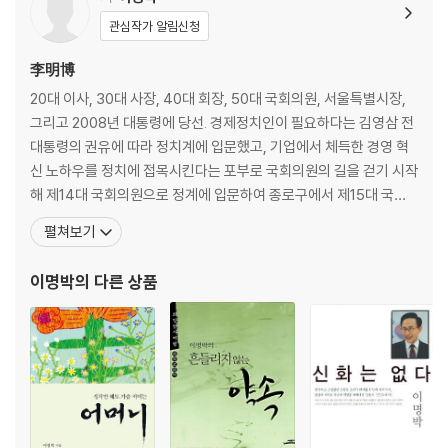
관심작가 알림신청
3. 통치에서 경영으로
“정주영 후보의 사생활을 폭로하세요” | 서울시장 경선으로 YS와 충돌하
李明博
다 | ‘정치 1번지’ 종로에서 당선되다 | 의원직을 사퇴하다 | 새옹지마, 환경
20대 이사, 30대 사장, 40대 회장, 50대 국회의원, 서울특별시장,
에 눈 뜨다 | 사람 중심의 도시 구상 | 가난의 대를 끊어라 | 서울광장을 시
그리고 2008년 대통령에 당선. 경제정치인이 필요하다는 김영삼 전
민 품으로 | 내가 꿈꾼 친환경 문화 도시 서울 | 청계천을 열다 | “모든 문제
대통령의 권유에 따라 정치계에 입문했고, 기업에서 체득한 경영 혁
는 내가 책임지겠습니다” | 서울숲 조성과 시내버스 개혁 | 정책 연구 중심
신 노하우를 정치에 접목시킨다는 포부로 국회의원의 길을 걷기 시작
의 선거 | 17대 대통령에 당선되다
해 제14대 국회의원으로 정계에 입문하여 종로구에서 제15대 국회
의원으로 재선되었다. 2002년에는 서울특별시장에 당선되어 청계
펼쳐보기
천 복원, 서울숲 조성, 대중교통 혁신, 뉴타운 건설 등을 추진했으며,
2장 극복하지 못할 위기는 없다
FDI(foreign Direct investment)가 수여하는 2005년 세계의 인
이명박
의 다른 상품
4. 내부로부터의 도전 광우병 사태
물 대상에 선정되기도 했다.
노 대통령의 거절 | 대미 수출 위기를 부른 ‘뼛조각 사건’ | 덫에 걸린 한·미
쇠고기 협상 | 한·미 쇠고기 협상 타결 | 걷잡을 수 없이 퍼진 광우병 괴담 |
정치 세력의 시위 참가 | 청와대를 점령당하는 한이 있어도 | 재협상과 추
가 협상 논쟁 | 가슴 아픈 1기 참모진의 퇴진 | 잃은 것과 얻은 것
5. 날벼락 같은 세계 금융위기