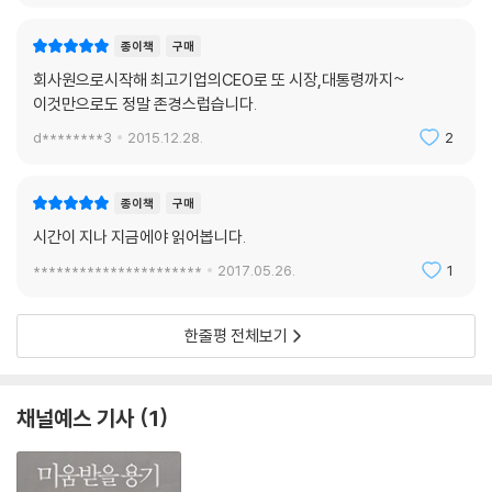
종이책
구매
7장 외교의 새 지평을 열다
회사원으로시작해 최고기업의CEO로 또 시장,대통령까지~
이것만으로도 정말 존경스럽습니다.
20. 러시아와 북방 개척의 꿈
d********3
2015.12.28.
2
옛 소련과의 인연을 다시 잇다 | 북한 경유 가스관 사업, 러시아가 설득하
기로 | 천연가스 도입 양해각서 | “통일 한반도는 러시아에 도움”
종이책
구매
21. 신아시아 외교 Ⅰ: 중앙아시아
시간이 지나 지금에야 읽어봅니다.
‘신아시아 외교’를 선언하다 | 매년 만난 우즈베키스탄 대통령 | 우즈베키
**********************
2017.05.26.
1
스탄에 미국과의 대화를 권하다 | 카자흐스탄, 사우나 초대에 폭탄주로 답
례하다 | 파격으로 일관한 나자르바예프
한줄평 전체보기
22. 신아시아 외교 Ⅱ: 동남아시아
인도네시아 유도요노 내외와의 만남 | 경제개발의 주 파트너는 한국 | 베트
채널예스 기사
1
남 찌엣 주석과 형제의 의를 맺다 | 베트남 신부 살해 사건의 충격 | 미얀마
에 민주화를 권하다 | 북한과의 무기 거래 중단 약속 | 아웅산 수치 여사와
의 만남