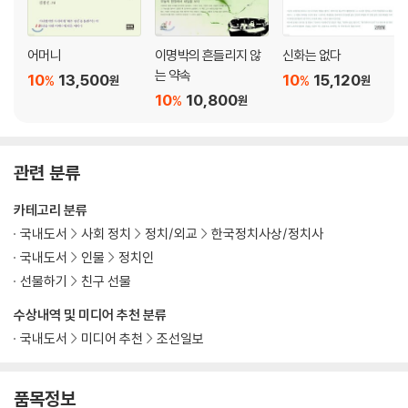
위기의 서막 | 또 하나의 괴담 ‘9월 위기설’ | 해외 언론도 “한국 경제 침몰
위기” | 다급한 은행들 | 일하다 발생한 실수는 면책하라 | 미 연준, “통화
스와프가 뭔지나 아느냐” | 발등의 불을 끈 한·미 통화스와프 체결 | 때론
어머니
이명박의 흔들리지 않
신화는 없다
저돌적인 것이 효과가 있다 | 중국과 손잡고 일본과의 체결을 성공시키다
는 약속
10
13,500
10
15,120
%
%
원
원
10
10,800
%
원
6. 선제적이고 과감하며 충분하게
거시건전성 제고 3종 세트 | 신년 업무 보고를 앞당기다 | 사상 최대 추경 |
임기 내내 계속된 비상경제대책회의 | 현장이 해결책이다 | 크게 아프다
관련 분류
7. 위기는 기회다
카테고리 분류
0.2퍼센트의 감격 | 교과서적 경제회복을 이룬 한국 | 이어진 유럽발 재정
국내도서
사회 정치
정치/외교
한국정치사상/정치사
위기 | 통화스와프 확대 전략 | 균형 재정 선언 | 사상 최고 국가 신용등급을
국내도서
인물
정치인
받다
선물하기
친구 선물
수상내역 및 미디어 추천 분류
3장 외교의 지렛대, 한·미 관계 복원
국내도서
미디어 추천
조선일보
8. 캠프 데이비드의 우정
성숙한 세계국가의 꿈 | 동심원 외교 | 세계로 향하는 첫걸음 | 부시와 쌓은
품목정보