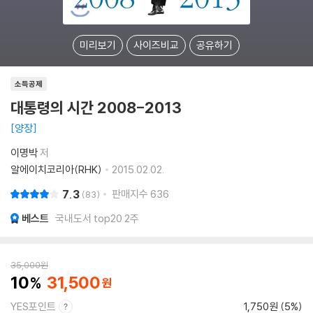
미리보기
사이즈비교
공유하기
소득공제
대통령의 시간 2008-2013
양장
이명박
저
알에이치코리아(RHK)
2015.02.02.
7.3
판매지수
636
83
베스트
국내도서 top20 2주
35,000
원
10
31,500
YES포인트
1,750원 (5%)