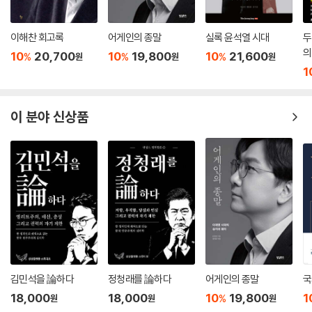
오바마, 제2차 핵안보정상회의를 제안하다 | 메드베데프의 제안은 거부되
고
이해찬 회고록
어게인의 종말
실록 윤석열 시대
두
의
10
20,700
10
19,800
10
21,600
%
%
%
26. 원전 수출국 반열에 서다
원
원
원
1
몇 차례나 미뤄진 UAE 왕세제와의 통화 | “그렇기 때문에 뒤집을 수 있다”
| 중동 왕족의 화법 | 기회의 문이 열리다 | 프랑스에 대응 시간을 주지 마라
| ‘100년의 우정’을 약속하다 | 세계 4대 원전 수출국이 되다 | 왕세제가 준
이 분야 신상품
두 가지 큰 선물 | 자원 외교는 미래의 생존 문제
27. 작전명 ‘아덴만의 여명’
삼호주얼리호 피랍 | 1차 구출 작전 실패 | 잠 못 드는 밤, 대통령직의 무게 |
“살아줘서 고맙습니다” | 테러와의 타협은 없다
9장 5년 대통령이 100년을 보다
28. ‘그린 뉴딜’ 4대강 살리기
김민석을 論하다
정청래를 論하다
어게인의 종말
국
유럽을 통합시킨 운하 | 안창호 선생과 박정희 대통령도 | 유럽에서 운하를
18,000
18,000
10
19,800
1
%
원
원
원
배우다 | 물길 따라 갈등의 벽도 무너진다 | 정치 논리에 휘둘린 대운하 | 4