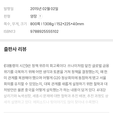
우정 | 미 대사관 앞 장사진 사라지다 | “내 친구 이명박을 소개합니다” |
일주일 만에 바로잡은 독도 표기 | 아프가니스탄 지원 요청 | 부시, 눈시울
발행일
2015년 02월 02일
붉히다
판형
양장
쪽수, 무게, 크기
800쪽 | 1308g | 152*225*40mm
9. 오바마와 한·미 FTA를 완성하다
ISBN13
9788925555102
첫 통화 | 북한 주민 변화에 초점을… | 로커스(ROK US) 형제 | 한·미 FTA
타결을 위한 노력 | 경제적·전략적 윈윈 게임 | “부패한 지도자를 지원하지
마십시오” | “의료보험 개혁, 꼭 추진하십시오” | 또다시 불거진 쇠고기 문
출판사 리뷰
제 | “이 대통령, 실망했습니다” | 대통령의 ‘말값’ | 오바마의 묵인하에 공
화당 원내대표를 만나다 | 펜타곤에서의 안보 브리핑 | 미 상·하원 동시 처
리의 파격 | 6·25 참전 의원들의 거수경례 | 디트로이트 타이거즈 팀의 야
《대통령의 시간》은 정책 위주의 회고록이다. 쓰나미처럼 덮친 글로벌 금융
구모자
위기를 극복하기 위해 어떤 생각과 토론을 거쳐 정책을 결정했는지, 왜 한.
미 관계를 복원해야 했으며 어떻게 G20 정상회의에 동참하게 됐고 서울
10. 새로운 시대를 향하여
회의를 유치할 수 있었는지, 대북 관계를 새롭게 설정하기 위한 철학과 대
전작권 연기, 2012년은 취약한 시기 | 3년 8개월 연기하다 | 오랜 숙원, 미
처방안은 물론 중국을 어떻게 설득했는가 하는 내용이 담겨 있다. 4대강
사일 지침 개정 | 오바마, “이 대통령이 원하는 대로 하라”
살리기와 녹색성장, 세종시 문제에 대한 철학과 추진 배경, 추진 과정도 상
세히 설명하고 있다. 에피소드나 뒷이야기도 많이 찾아내 수록했다.
4장 진화하는 한·중 관계