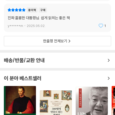
소식을 듣고 충격을 받아 쓰러지기도 했다. 전두환 정권이 협력하지 않으
종이책
구매
면 살려두지 않겠다고 했을 때 “죽음이 두렵다고 해서 광주에서 죽은 수많
은 시민을 배신할 수 없다고 판단”해서 “죽겠다고 결심”하고 사형선고를
진짜 훌륭한 대통령님. 쉽게 읽히는 좋은 책
받았으나 국제적인 구명운동으로 목숨을 건졌다. 그후 청주교도소에서 수
y******m
2025.05.02.
1
감생활을 하게 되었다.
한줄평 전체보기
두 번째 망명은 국제사회의 구명운동을 통해 1982년 형 집행정지를 받고
미국으로 떠난 것이었다. 이때도 “미국이 한국의 독재정치와 인권유린에
대해 비판하고 견제하”도록 만드는 것이 목표였다. 미국의 보수주의자들
배송/반품/교환 안내
까지 만나 설득하며 미국 상하원의원들에게 큰 관심을 받았다. 그러다 198
5년 2·12 총선을 앞두고 전두환 정권을 더욱 압박하기 위한 적극적인 투쟁
을 하려고 목숨을 건 귀국을 단행했다.
이 분야 베스트셀러
“나는 민주화운동이 목표로 한 것은 자유·인권·평화가 뿌리내리고 확산되
는 사회라고 생각합니다. 그런 면에서 인권은 민주주의 발전을 위해 필수
적인 요소이자 가치입니다.”
김대중 대통령은 “인권 있는 민주주의”를 민주화의 본질이라고 인식했다.