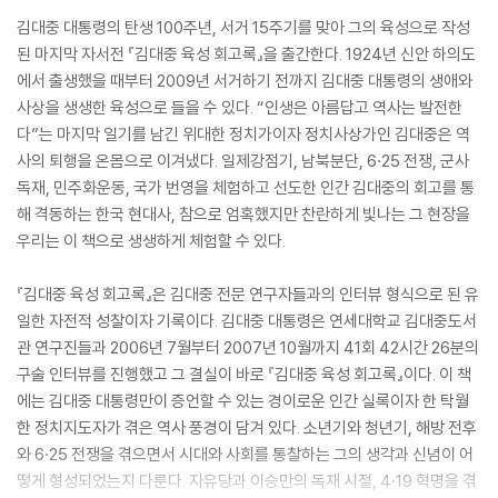
김대중 대통령의 탄생 100주년, 서거 15주기를 맞아 그의 육성으로 작성
된 마지막 자서전 『김대중 육성 회고록』을 출간한다. 1924년 신안 하의도
에서 출생했을 때부터 2009년 서거하기 전까지 김대중 대통령의 생애와
사상을 생생한 육성으로 들을 수 있다. “인생은 아름답고 역사는 발전한
다”는 마지막 일기를 남긴 위대한 정치가이자 정치사상가인 김대중은 역
사의 퇴행을 온몸으로 이겨냈다. 일제강점기, 남북분단, 6·25 전쟁, 군사
독재, 민주화운동, 국가 번영을 체험하고 선도한 인간 김대중의 회고를 통
해 격동하는 한국 현대사, 참으로 엄혹했지만 찬란하게 빛나는 그 현장을
우리는 이 책으로 생생하게 체험할 수 있다.
『김대중 육성 회고록』은 김대중 전문 연구자들과의 인터뷰 형식으로 된 유
일한 자전적 성찰이자 기록이다. 김대중 대통령은 연세대학교 김대중도서
관 연구진들과 2006년 7월부터 2007년 10월까지 41회 42시간 26분의
구술 인터뷰를 진행했고 그 결실이 바로 『김대중 육성 회고록』이다. 이 책
에는 김대중 대통령만이 증언할 수 있는 경이로운 인간 실록이자 한 탁월
한 정치지도자가 겪은 역사 풍경이 담겨 있다. 소년기와 청년기, 해방 전후
와 6·25 전쟁을 겪으면서 시대와 사회를 통찰하는 그의 생각과 신념이 어
떻게 형성되었는지 다룬다. 자유당과 이승만의 독재 시절, 4·19 혁명을 겪