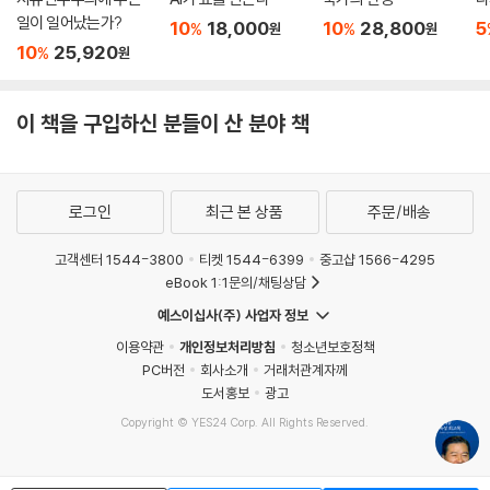
의 상황에서도 민주주의와 시장경제를 동시에 발전시켜 빠른 속도로 위기
일이 일어났는가?
10
18,000
10
28,800
5
%
%
원
원
를 극복하고 세계적인 지식정보·문화강국으로 발돋움하는 것을 보며 세계
10
25,920
%
원
는 경이로운 눈빛을 보냈다. 북한·일본과도 화해하며 미래지향적인 관계로
발전시키고, 한국인 최초로 노벨평화상을 수상하는 등 김대중 대통령을 통
해 우리나라의 국격이 상승해 외교가 더욱 활성화되었다.
이 책을 구입하신 분들이 산 분야 책
김대중 대통령의 평화외교는 세 가지 모습으로 나타났다. 첫째, 1971년 7
대 대선 때부터 공약으로 내세웠던 ‘4대국 안전보장론’이다. “한반도의 지
로그인
최근 본 상품
주문/배송
정학적 특성을 감안하면 남북한 사이의 민족문제를 해결하는 데에 있어서
도 주변 4대국(미·일·중·소)과의 외교가 매우 중요”하다는 것이다. 그들이
고객센터 1544-3800
티켓 1544-6399
중고샵 1566-4295
최소한 평화통일을 방해하지 않도록, 최대한 협조적인 정책을 취하도록 하
eBook 1:1문의/채팅상담
는 ‘협력적 자주’의 원칙을 세웠다. 그래서 김대중 대통령은 미국의 클린턴
예스이십사(주) 사업자 정보
과 부시 대통령, 일본의 오부치 게이조 총리, 중국의 장쩌민 주석, 러시아
이용약관
개인정보처리방침
청소년보호정책
의 보리스 옐친 대통령과 정상회담을 할 때 ‘경제위기 극복에 대한 협조’와
PC버전
회사소개
거래처관계자께
‘대북 햇볕정책에 대한 지지’를 얻어내기 위해 노력했고 성공을 거두었다.
도서홍보
광고
Copyright © YES24 Corp. All Rights Reserved.
“그동안 반목과 대립을 해온 우리 민족이 스스로 문제해결을 위한 행동에
MATOM8
나서서 좋은 결과를 만들어낸 것은 역사적인 의미가 깊습니다.”