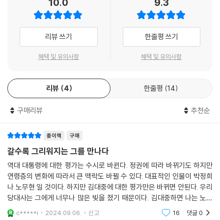
10.0
9.3
다. 목포공립상업학교에 수석으로 입학한 김대중 대통령은 웅변에 소질을
보였다. 2학년 담임 무쿠모토 선생님은 “김대중의 웅변은 일본 대의사가
의사당에서 한 것에 못지않다”며 칭찬했다. 졸업 이후 목포 전남기선에서
리뷰 쓰기
한줄평 쓰기
일하다 해운 사업을 했다. 경제활동이 활발하게 이루어지던 상업도시에서
김대중 대통령은 해운회사와 『목포일보』를 경영하면서 경제의 흐름을 배
혜택 및 유의사항
혜택 및 유의사항
우고, 회계를 비롯한 각종 경제 지식까지 깨우쳤다. 이때의 경험은 국회의
원이 된 후 정책 수립과 예산 심의를 하는 데 밑거름이 되었다.
리뷰
4
한줄평
14
해방 직후 ‘일본 천황이 항복했다’는 내용의 글을 써서 거리에 붙이고 다녔
구매리뷰
추천순
던 것, 목포공립상업학교에서 철수 전의 일본군과 학생들이 충돌했을 때
소방차를 타고 가서 중재했던 것, 1946년 대구 10·1 사건 때 목포 지역 정
치적 라이벌의 무고로 구금당했던 것 등 다양한 젊은 시절 일화가 등장한
종이책
구매
다. 사업 대금을 받으러 서울에 올라갔다가 6·25 전쟁이 발발한 것도 빼놓
갈수록 그리워지는 그를 만나다
을 수 없다. 김대중 대통령은 한강을 건넌 후 여러 죽을 고비를 넘기며 걸어
역대 대통령에 대한 평가는 수시로 바뀐다. 정권에 따라 바뀌기도 하지만
서 목포까지 내려갔다. 생환 이후 사업을 계속하던 김대중 대통령은 1952
연령층의 변화에 따라서 큰 맥락도 바뀔 수 있다. 대표적인 인물이 박정희
년 부산정치파동을 보며 그동안 가지고 있던 정치에 대한 관심과 문제의식
나 노무현 일 것이다. 하지만 김대중에 대한 평가만은 바뀌면 안된다. 우리
을 키우기로 결심했다. 무소속으로 3대 총선에 출마했던 김대중 대통령은
당대사는 그에게 너무나 많은 빚을 졌기 때문이다. 김대중하면 나는 노무
본격적으로 정치에 투신하기 위해 서울로 올라온 후 민주당에 입당해 소장
현 대통령 장례식장에서 서럽게 울던 모습이 떠오른다. 단순히 인간적 관
c*****i
2024.09.06.
신고
16
댓글
0
정치인으로서 활동했다.
계가 아니라 우