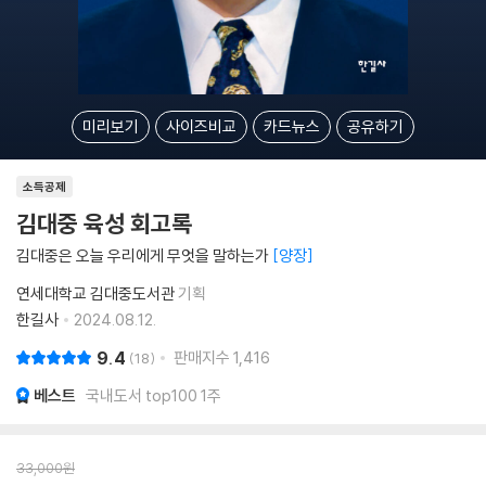
미리보기
사이즈비교
카드뉴스
공유하기
소득공제
김대중 육성 회고록
김대중은 오늘 우리에게 무엇을 말하는가
양장
연세대학교 김대중도서관
기획
한길사
2024.08.12.
9.4
판매지수
1,416
18
베스트
국내도서 top100 1주
33,000
원