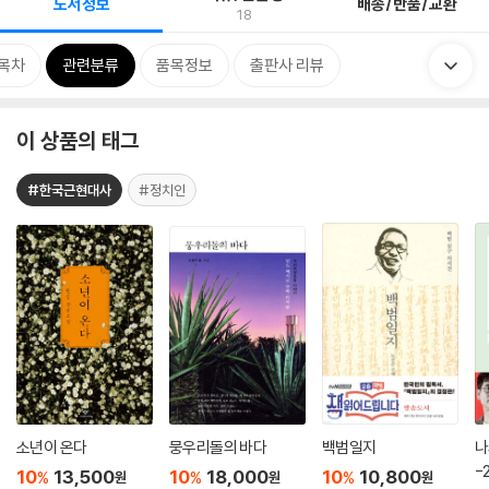
도서정보
배송/반품/교환
18
목차
관련분류
품목정보
출판사 리뷰
이 상품의 태그
#한국근현대사
#정치인
소년이 온다
뭉우리돌의 바다
백범일지
나
-
10
13,500
10
18,000
10
10,800
%
%
%
원
원
원