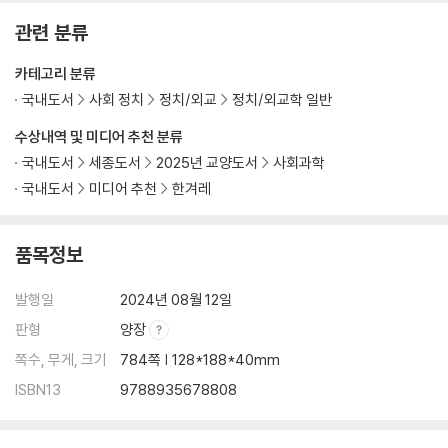
게 한다. 불의에 단연코 저항하면서 펼쳐내는 그의 정치역정은 같은 시대
11. 최초의 남북 정상회담과 한반도외교
관련 분류
를 사는 동시대인들에겐 감동이고 축제 같은 것이다. 그는 사형선고를 내
12. 후배 정치인들에게 드리고 싶은 말
리는 신군부의 온갖 유혹을 뿌리친다. 지지를 보내는 국민을 결코 배신하
카테고리 분류
지 않는다. 분단된 조국의 통일을 위한 평화전략과 평화정신은 국제적인
감사의 말씀 | 김홍업ㆍ김성재
국내도서
사회 정치
정치/외교
정치/외교학 일반
감동을 불러일으킨다. 결국 세계의 양심은 그에게 노벨평화상을 수여한다.
한국 정치의 나침반이자 항해도 | 류상영ㆍ장신기ㆍ박명림
한반도 평화를 구현하는 전략의 일환으로 역사상 최초의 남북 정상회담을
수상내역 및 미디어 추천 분류
김대중 대통령 연보
성사시킨다.
김대중 대통령 육성 연설 QR코드 목록
국내도서
세종도서
2025년 교양도서
사회과학
국내도서
미디어 추천
한겨레
『김대중 육성 회고록』은 특히 분단시대를 살아가는 이 땅의 청년들에게는
‘민주주의를 구현하는 교과서’가 되기에 충분하다. 오늘의 혼탁한 한국 정
품목정보
치상황에서 『김대중 육성 회고록』은 새로운 정치를 발전시키는 나침반이
자 항해도가 될 수 있다. 『김대중 육성 회고록』에는 김대중의 정치적 리더
발행일
2024년 08월 12일
십과 평화정책, 인권정책, 복지정책에 대한 그의 사상과 전략이 살아 숨쉬
고 있다. 이를 통해서 얻을 수 있는 그의 정치적 지혜와 전략전술 그리고 국
판형
양장
정운영 철학과 실천은 오늘날의 어두운 정치현실을 타개해나갈 수 있는 길
쪽수, 무게, 크기
784쪽 | 128*188*40mm
잡이가 될 것이다.
ISBN13
9788935678808