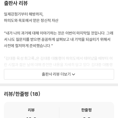
출판사 리뷰
일제강점기부터 해방까지,
하의도와 목포에서 얻은 정신적 자산
“내가 나의 과거에 대해 이야기하는 것은 이번이 마지막일 것입니다. 그래
서 나도 질문지를 받으면 꼼꼼하게 살펴보고 내 기억을 되살리기 위해서
사전에 철저하게 준비했습니다.”
『김대중 육성 회고록』은 김대중 대통령이 하의도에서 태어났을 때부터 어
린 시절과 젊은 날에 대해 증언한 내용을 자세히 담고 있다. 김대중 대통령
이 태어난 당시 하의도는 농지 대부분이 기존 지주들의 탐욕에 의해서 결
출판사 리뷰 더보기
국 일본인들에게 소유권이 넘어간 상태였고 농민들이 소유권을 주장하며
소작쟁의를 일으켰던 곳이었다. 저항 정신이 있는 지역에서 김대중 대통령
의 아버지는 마을의 구장이었다. 덕분에 『매일신보』가 집으로 배달되었고
리뷰/한줄평
18
김대중 대통령은 정치면을 열심히 읽는 어린 시절을 보냈다.
하의도에서 보통학교를 다니던 김대중 대통령은 공부를 위해 목포로 이사
리뷰
한줄평
했다. 일제강점기 목포는 7대 도시에 들어갈 정도로 큰 규모의 항구도시였