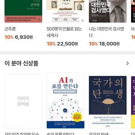
인권보다 물질적 가치를 중시하는 한국사회를 변화시키기 위해 분투하는
모습을 이 책에서 확인할 수 있다. 특히 여성인권 신장을 위한 노력은 13대
국회의원 때부터 성과가 있었다. 1989년 가족법 개정을 위해 평민당 총재
로서 책임지고 총력을 다했던 것이다. 당내 남성 의원들도 달가워하지 않
군주론
500명의 인물로 읽는
나는 대한민국 검사였
브
는 문제였지만 다른 당 총재들과 노태우 대통령까지 설득하여 간신히 법안
세계사
다
10
6,930
1
%
원
을 통과시켰다. 대통령이 된 후에는 대통령 직속 여성특별위원회를 설치하
10
22,500
10
18,000
%
%
원
원
고 남녀차별금지법을 제정하는 등 노력을 이어갔다. 국가인권위원회를 출
범시키고, 사상전향제를 폐지하고 양심수를 석방해 대한민국을 민주인권
국가로 평가받게 했다.
이 분야 신상품
대한민국 최고의 국제공공재
‘김대중’의 평화외교
“전쟁은 인간의 최소한의 존엄도 지키지 못하게 하고 고귀한 생명도 무수
히 빼앗아갑니다. 그래서 나는 전쟁을 막고 한반도의 평화적 통일을 이룩
해야 한다는 확고한 신념을 갖게 된 것입니다.”
민주화를 위해 싸우다 투옥되고 납치되고 망명투쟁을 하는 등 김대중 대통
령의 행보는 세계의 주목을 끌었다. 게다가 대통령 당선 후 국가부도 직전
자유민주주의에 무슨
AI가 표를 만든다
국가의 탄생
다