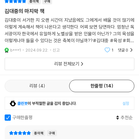
1963년 6대 국회의원이 된 김대중 대통령은 활발한 의정활동으로 박정희
종이책
구매
정권에 타격을 줬다. “대통령 권한대행과 국가재건최고회의 의장인 박정
김대중의 마지막 책
희 씨의 공화당 입당은 위헌이고 국회법 위반이기 때문에 대통령에 당선된
김대중이 서거한 지 오랜 시간이 지났음에도 그에게서 배울 것이 많기에
다고 해도 무효가 된다”는 사실을 밝혀 논란을 일으켰다. 그때부터 박정희
이렇게 계속해서 책이 나온다고 생각한다. 어찌 보면 당연하다. 엄청난 독
정권의 본격적인 경계를 받기 시작했다고 김대중 대통령은 회고한다.
서광이자 한국에서 유일하게 노벨상을 받은 인물이 아닌가? 그의 육성을
이렇게나마 들을 수 있다는 것은 축복이 아닐까??#김대중 #육성 #회고
김대중 대통령은 대변인·선전부장 등을 역임하며 독재를 통한 경제발전을
록
b***1
2024.09.22.
신고
1
댓글
0
비판하고, 진정한 경제발전을 위해서는 민주주의가 필요하다고 주장했다.
또한 박정희 대통령의 성과라고 인정받는 경부고속도로 건설 등도 “지금
리뷰 전체보기
우리나라에서 나타나는 여러 가지 문제점이 이때의 불균형 발전에 기
인”한다고 평가한다. 이때부터 김대중 대통령이 주장한 것은 지방자치제
다. 부정선거를 막고, 국민들의 민주주의 의식을 높이며, 야당의 조직력을
리뷰
4
한줄평
14
강화하기 위해서는 지방자치 선거가 반드시 필요하다고 주장했고 1990년
에는 13일간의 단식투쟁까지 하면서 지방자치 실시를 관철시켰다.
클린봇
이 부적절한 글을 감지 중입니다.
설정
“역사를 길게 보면 결국 국민을 위해서 헌신한 사람이 패배한 경우는 없습
구매한줄평
추천순
니다. 일시적으로 패배할 수는 있지만 역사는 바른 길로 진전합니다.”
종이책
구매
김대중 대통령은 대한민국 민주주의에 위협이 찾아왔을 때마다 온몸을 던