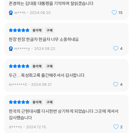
존경하는 김대중 대통령을 기억하며 잘읽겠습니다
져 투쟁했다. 두 번의 망명과 평생 6년여의 감옥 생활을 했다. 첫 번째 망명
은 1972년 10월유신이 선포되었을 때 일본에서 다리 부상을 치료하던 중
w***h
2024.08.20.
15
국내 소식을 듣고 귀국하지 않고 일본에 남아서 투쟁하기로 결심하면서 시
작되었다. “미국과 일본에서 한국 민주화에 대한 여론을 형성”하고, “해외
종이책
구매
민주세력을 일깨우”겠다는 목표를 세웠다. 『김대중 육성 회고록』에는 그
한장 한장.한글자 한글자 너무 소중하네요
때 일본에서 중앙정보부에 의해 납치살해를 당할 뻔했던 때의 증언을 생생
히 담고 있다.
m*****y
2024.08.22.
4
구사일생으로 국내에 귀환한 후에도 김대중 대통령은 투쟁을 멈추지 않았
종이책
구매
다. 침체되어 있는 유신독재 반대투쟁을 다시 일으키기 위해 “감옥에 갈 각
오를 하고” 3·1 민주구국선언을 발표했다. 이 일로 진주교도소에 수감된
두근.....육성회고록 출간해주셔서 감사합니다.
다. 이 사건이 국제적인 관심사가 되자 부담을 느낀 유신 정권은 김대중 대
m******0
2024.08.21.
4
통령을 치료한다는 명목으로 서울대학교 감옥병실로 이감시켰지만, 회고
에 의하면 김대중 대통령은 그곳에서 “창문을 모두 폐쇄해서 밖을 볼 수 없
종이책
구매
었고 햇빛을 쬘 수 없었다”는 “지옥을 체험”했다.
한국의 근현대사를 다시한번 상기하게 되었습니다 그곳에 계셔서
감사했습니다
전두환 정권 때에도 김대중 대통령의 투쟁은 계속됐다. 신군부는 5·17 비
상계엄 확대조치와 함께 내란음모 조작사건을 일으켜 김대중을 연행했다.
d****o
2024.12.15.
2
이때 김대중은 광주민주화운동에서 광주시민이 100명 넘게 사망했다는