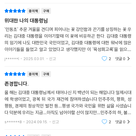
종이책
구매
인권과 평등, 사람을 위한 민주주의
위대한 나의 대통령님
『김대중 육성 회고록』에서 김대중 대통령은 중요한 순간마다 어떤 신념으
'인동초' 추운 겨울을 견디며 피어나는 꽃.강인함과 끈기를 상징하는 꽃.우
로 행동했는지를 회고한다. 이 책에서 볼 수 있는 김대중 대통령의 면모는
리는 김대중 대통령을 이야기할때 이 꽃에 비유하곤 한다. 김대중 대통령
의 임기에 나도 대한민국 국민이었고, 김대중 대통령에 대한 워낙에 많은
지극히 자유민주주의자다. 자유, 평화통일, 민주주의, 인권을 위해 투신하
이야기들을 들었고 알고 있었다고 생각했지만 이 '육성회고록'을 읽으며
고 가혹한 탄압을 받아왔던 것이 그의 일생이었다. 김대중 대통령은 민주
그분에 대한 나의 생각과 마음이 너무 얉기만 했다는걸 느낄수 있었다.. 김
당 입당 후 출마한 1958년 총선에서 불법적으로 후보등록을 취소당했고,
j******l
2025.03.01.
신고
2
댓글
0
대중 대통령이
1961년 국회의원 첫 당선 3일 후 5·16 쿠데타가 발생해 선서도 하기 전에
의원직을 박탈당했다. 박정희 정권의 독재에 저항하면서 지도자로 성장한
종이책
구매
그는 1969년에는 3선개헌을 막기 위해 시민사회 세력과 함께 반대투쟁에
존경합니다.
나선다. 당시 효창운동장에서 했던 연설은 “15분 연설 도중 박수가 20번
올 해는 김대중 대통령님께서 태어나신 지 백년이 되는 해입니다.일제시대
가까이 나올 정도로 아주 큰 호응”을 얻었다.
에 학생이었고, 광복 뒤 국가 재건에 참여하셨습니다.민주주의, 평화, 성
평등, 경제의 정상적인 발전 등…평생 국가와 국민을 위한 삶을 사셨습니
“경제개발의 성과를 소수가 독점하다 보니 노동자와 농민은 희생되고 중
다.덕분에 우리는 지금…아직도 넘어야할 산이 많지만…민주주의 하, 불완
산층 형성이 제대로 이뤄지지 않았어요. 이렇게 되면 민주주의도 제대로
전하지만 평화로운 세상에서 살고 있습니다.타인의 잘못에는 단호하게 대
s******8
2024.09.15.
신고
2
댓글
0
발전하기 힘듭니다.”
응 하셨지만, 사람