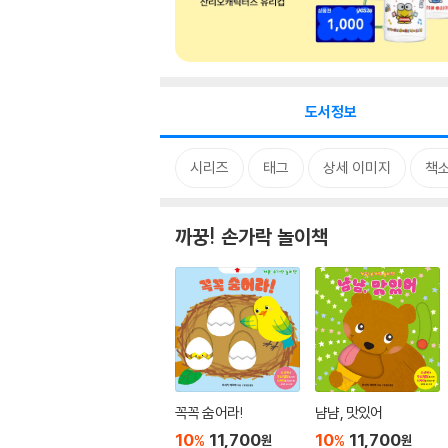
도서정보
시리즈
태그
상세 이미지
책
까꿍! 손가락 놀이책
꼭꼭 숨어라!
냠냠, 맛있어
10
11,700
10
11,700
%
%
원
원