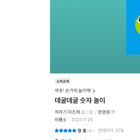
소득공제
까꿍! 손가락 놀이책
데굴데굴 숫자 놀이
히라기 미츠에
글그림
정영원
역
비룡소
2023.11.25.
9.8
판매지수
378
8