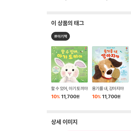
이 상품의 태그
#아기책
할 수 있어, 아기 토끼야
용기를 내, 강아지야
10
11,700
10
11,700
%
%
원
원
상세 이미지