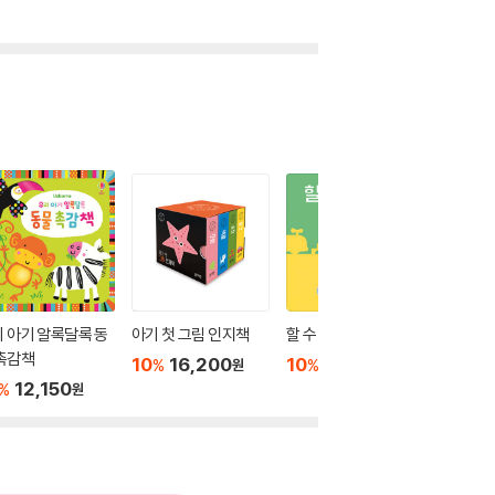
 아기 알록달록 동
아기 첫 그림 인지책
할 수 있어요
우리 아
촉감책
깔 촉감
10
16,200
10
14,400
%
%
원
원
12,150
10
1
%
%
원