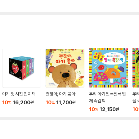
아기 첫 사진 인지책
괜찮아, 아기 곰아
우리 아기 알록달록 입
우리
체 촉감책
물 
10
16,200
10
11,700
%
%
원
원
10
12,150
10
%
원