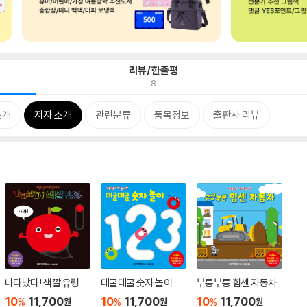
리뷰/한줄평
8
소개
저자 소개
관련분류
품목정보
출판사 리뷰
나타났다! 색깔 유령
데굴데굴 숫자 놀이
부릉부릉 힘센 자동차
10
11,700
10
11,700
10
11,700
%
%
%
원
원
원