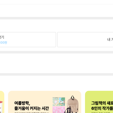
팔기
내 
600원