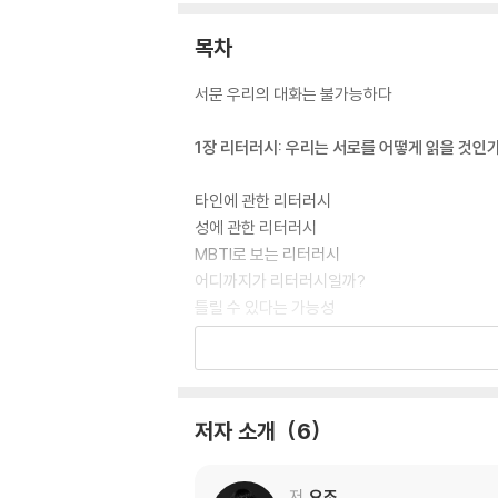
목차
서문 우리의 대화는 불가능하다
1장 리터러시: 우리는 서로를 어떻게 읽을 것인
타인에 관한 리터러시
성에 관한 리터러시
MBTI로 보는 리터러시
어디까지가 리터러시일까?
틀릴 수 있다는 가능성
2장 페미니즘: 성 노동자에 관한 서로 다른 견해
처음 포르노를 본 날
저자 소개
6
남성이 여성을 성적으로 보는 건 본능적인가?
성 노동은 노동인가?
2030 남녀 갈등, 복잡해진 페미니즘
저
요조