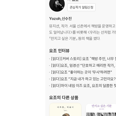
한계에서 다시 시작하는 페미니즘
관심작가 알림신청
3장 예술과 우정: 다른 세대, 다른 관점, 같은 우
Yozoh,신수진
뮤지션, 작가. 서울 신촌에서 책방을 운영하고 있
예술가들이 쓰는 어려운 말
도 일어납니다>를 비롯해 <우리는 선처럼 가만히
특이한 우정, 문학의 향연
『만지고 싶은 기분』 등의 책을 썼다.
위선을 말하는 예술, 위악을 말하는 예술
우리는 왜 예술을 향유할까?
요조
인터뷰
예술의 검열을 어떻게 생각하세요?
[읽다]
[커버 스토리] 요조 "책방 주인, 너무 
[읽다]
요조, 임경선 “단호하고 예리한 작가,
4장 죽음: 우연의 죽음과 필연의 죽음
[읽다]
요조 “좋아하는 곳이 ‘무사’하려면”
[읽다]
요조 “지금 내가 하고 있는 고민이요?
이제 나는 곧 죽을지도 몰라
[읽다]
마이 네임 이즈 요조, 요조의 달콤한
죽음에 대한 생각
우연, 합리성, 운명
요조
의 다른 상품
죽음을 맞이하는 자세
어떻게 죽고 싶나요?
안녕하신가요? “아니요.”