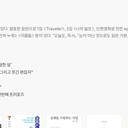
정
다. 발표한 음반으로 1집 <Traveler>, 2집 <나의 쓸모>, 단편영화로 만
 누워> <이름들> 등이 있다. 『오늘도, 무사』 『눈이 아닌 것으로도 읽은 기분』
잘한 일"
 그리고 웃긴 편집자”
”
 첫번째 프러포즈