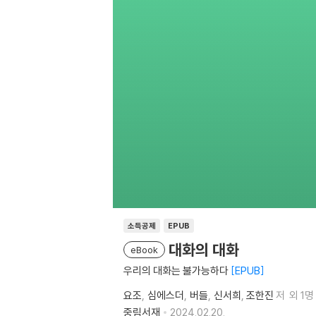
소득공제
EPUB
대화의 대화
eBook
우리의 대화는 불가능하다
EPUB
요조
심에스더
버들
신서희
조한진
저
외 1명
중림서재
2024.02.20.