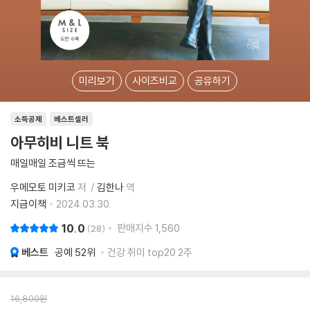
미리보기
사이즈비교
공유하기
소득공제
베스트셀러
아무히비 니트 북
매일매일 조금씩 뜨는
우메모토 미키코
저
김한나
역
지금이책
2024.03.30.
10.0
판매지수
1,560
28
베스트
공예
52위
건강 취미 top20 2주
16,800
원