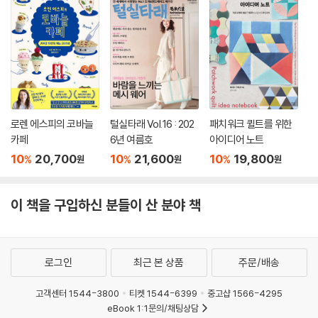
로렌 에스피의 코바늘
털실타래 Vol.16 : 202
패치워크 퀼트를 위한
카페
6년 여름호
아이디어 노트
10
20,700
10
21,600
10
19,800
%
%
%
원
원
원
이 책을 구입하신 분들이 산 분야 책
로그인
최근 본 상품
주문/배송
고객센터 1544-3800
티켓 1544-6399
중고샵 1566-4295
eBook 1:1문의/채팅상담