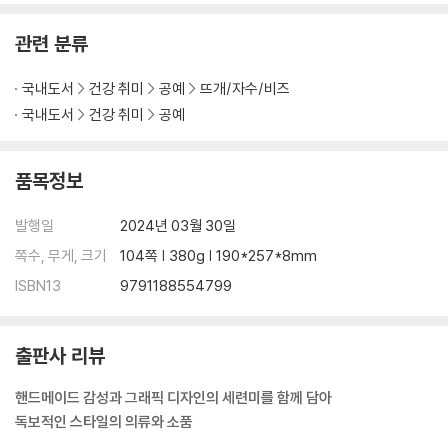
관련 분류
국내도서
건강 취미
공예
뜨개/자수/비즈
국내도서
건강 취미
공예
품목정보
발행일
2024년 03월 30일
쪽수, 무게, 크기
104쪽 | 380g | 190*257*8mm
ISBN13
9791188554799
출판사 리뷰
핸드메이드 감성과 그래픽 디자인의 세련미를 함께 담아
독보적인 스타일의 의류와 소품