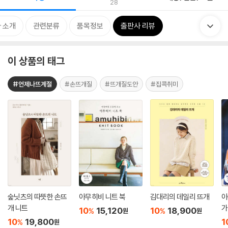
28
 소개
관련분류
품목정보
출판사 리뷰
이 상품의 태그
#언제나뜨계절
#손뜨개질
#뜨개질도안
#집콕취미
숲닛츠의 따뜻한 손뜨
아무히비 니트 북
김대리의 데일리 뜨개
아
개 니트
가
10
15,120
10
18,900
%
%
원
원
10
19,800
1
%
원