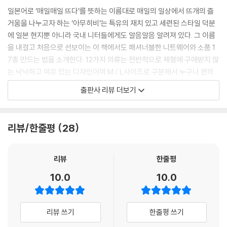
일본어로 ‘매일매일 뜨다’를 뜻하는 이름대로 매일의 일상에서 뜨개의 즐
거움을 나누고자 하는 ‘아무히비’는 특유의 재치 있고 세련된 스타일 덕분
에 일본 현지뿐 아니라 국내 니터들에게도 알음알음 알려져 있다. 그 이름
을 내걸고 처음으로 선보이는 이 책에서도 패셔너블한 니트웨어와 소품 1
7종 만드는 법을 소개한다. 12가지 의류는 전반적으로 체형에 구애받지 않
는 낙낙하고 여유 있는 디자인이며 M / L사이즈로 구분해서 누구나 편하
게 입을 수 있도록 안내했다. 경우에 따라 소재가 다른 실로 뜨거나 배색을
출판사 리뷰 더보기
달리해 변화를 준 샘플도 함께 실었다. 소품으로는 발끝에서 짜 올라가는
양말 3종과 보닛과 비니 각 1종이 수록되었다. 강렬한 색감의 배색무늬와
오밀조밀한 케이블 무늬, 니트로 표현하는 레터링 등 눈길을 끄는 요소로
리뷰/한줄평
28
가득하지만, 전반적으로 ‘단순하고 뜨기 쉬우면서도 갖고 싶은 작품’을 표
방한 만큼 사용하는 기법 자체는 어렵지 않다. 이 책의 안내를 따라 성실하
게 반복하면 누구나 예쁘게 완성할 수 있을 것이다.
리뷰
한줄평
10.0
10.0
그 밖에 저자가 매장에서 각국에서 수입한 고급 털실을 취급하면서 얻은
노하우를 담은 ‘아무히비 노트’, 뜨개 교실과 SNS 등 여러 경로로 많은 니
터를 만나면서 자주 듣는 질문과 대답을 모은 ‘아무히비 Q&A’ 등 도안 외
리뷰 쓰기
한줄평 쓰기
의 요소도 뜨개 전반에 도움이 될 실용적인 팁을 잔뜩 알려준다.