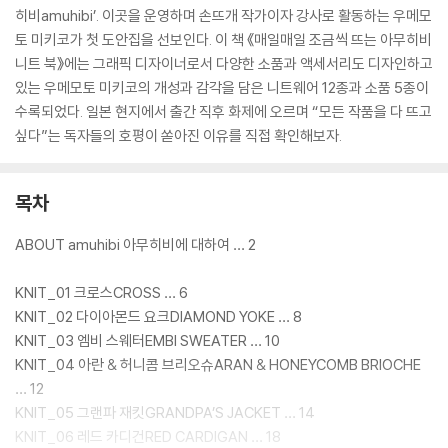
히비amuhibi’. 이곳을 운영하며 손뜨개 작가이자 강사로 활동하는 우메모
토 미키코가 첫 도안집을 선보인다. 이 책 《매일매일 조금씩 뜨는 아무히비
니트 북》에는 그래픽 디자이너로서 다양한 소품과 액세서리도 디자인하고
있는 우메모토 미키코의 개성과 감각을 담은 니트웨어 12종과 소품 5종이
수록되었다. 일본 현지에서 출간 직후 화제에 오르며 “모든 작품을 다 뜨고
싶다”는 독자들의 호평이 쏟아진 이유를 직접 확인해보자.
목차
ABOUT amuhibi 아무히비에 대하여 … 2
KNIT_01 크로스CROSS … 6
KNIT_02 다이아몬드 요크DIAMOND YOKE … 8
KNIT_03 엠비 스웨터EMBI SWEATER … 10
KNIT_04 아란 & 허니콤 브리오슈ARAN & HONEYCOMB BRIOCHE
… 12
KNIT_05 그랜파 재킷GRANDPA’S JACKET … 14
KNIT_06 레드 카디건RED CARDIGAN … 18