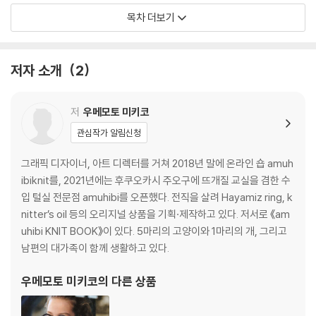
KNIT_07 후디드 롱 카디건HOODED LONG CARDIGAN … 20
목차 더보기
KNIT_08 다이아몬드 베스트DIAMOND VEST … 22
KNIT_09 케이블 & 카노코CABLE & KANOKO … 24
KNIT_10 오픈 사이드 베스트OPEN SIDE VEST … 26
저자 소개
2
KNIT_11 티렉스 스웨터T-REX SWEATER … 28
KNIT_12 핸드웜 풀오버HANDWARM PULLOVER … 30
KNIT_13 아란 양말ARAN SOCKS … 32
저
우메모토 미키코
KNIT_14 아란 비니ARAN CAP … 34
관심작가 알림신청
KNIT_15 로피 보닛LOPI’S BONNET … 36
KNIT_16 체크무늬 모헤어 삭스CHECKED MOHAIR SOCKS … 37
그래픽 디자이너, 아트 디렉터를 거쳐 2018년 말에 온라인 숍 amuh
KNIT_17 포레스트 & 피스 삭스FOREST & PEACE … 38
ibiknit를, 2021년에는 후쿠오카시 주오구에 뜨개질 교실을 겸한 수
입 털실 전문점 amuhibi를 오픈했다. 전직을 살려 Hayamiz ring, k
amuhibi NOTE_01 바늘과 실에 대하여 … 16
nitter’s oil 등의 오리지널 상품을 기획·제작하고 있다. 저서로 《am
amuhibi NOTE_02 삭스얀에 대한 여러 가지 … 33
uhibi KNIT BOOK》이 있다. 5마리의 고양이와 1마리의 개, 그리고
amuhibi NOTE_03 자투리 실 활용법 / 마무리와 관리 … 48
남편의 대가족이 함께 생활하고 있다.
amuhibi Q&A 궁금증 해결 … 53
우메모토 미키코
의 다른 상품
POINT PROCESS 포인트 프로세스 … 40
ABOUT YARN 이 책에서 사용한 실 … 46