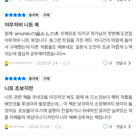
편물을 더 아름답게, 뜨개질을 더 즐겁게 하는 사소한 방법
종이책
구매
실과 바늘 고르기, 색다른 기법, 예쁘게 뜨는 요령에 대한 원 포인트 팁
아무히비 니트 북
놀라운 디자인과 함께 이 책에서 돋보이는 또 다른 장점은 친절한 설명이
원제: amuhibiの編みもの本 우메모토 미키코 작가님의 첫번째 도안집
아무히비 니트 북입니다. 둥그런 트임을 가진 레드 카디건이 마음에 들어
다. 저자는 매장과 뜨개 교실, SNS에서 실제로 뜨개질을 하는 사람들을 많
서 구매했는데 다른 작품들도 예쁘네요. 일본식 도안이 조금 어렵게 느껴
이 만나는 만큼, 초심자들에게서 자주 듣는 문의와 베테랑들의 경험을 취
지는데 열심히 공부해야겠습니다ㅠ
합해 사소하지만 흔한 여러 문제에 해법을 제시한다. ‘아무히비 노트’에서
는 세계 각국에서 수입한 털실을 판매하며 다양한 실을 다뤄본 노하우로
t*********1
2025.01.24.
신고
0
댓글
0
실의 특성에 따른 편물의 차이와 여러 가지 실을 조합하는 방법, 완성품 관
리와 자투리 실 활용법을 비롯해 배색무늬와 케이블 무늬를 돋보이게 뜨는
종이책
구매
요령 등을 안내한다. ‘아무히비 Q&A’에서는 기초적인 가지런하게 뜨는 방
니트 초보지만
법과 안뜨기나 시작코를 예쁘게 하는 팁에서 간단하게 사이즈를 늘리는 계
니트 관련 책들 국내것들 이것저것 봐도 맘에 쏙 드는것보다 해외 작품들
산법, 로트 번호가 같은 실을 구할 수 없는 경우 대처법 등 누구나 겪어보았
베낀것들 투성이라 별로였는데… 이 책은 보자마자 소장해야지 생각이 들
을 만한 문제를 다룬다. 의외로 간단한 해법이 있어서 웃음이 나올지도 모
었어요. 초보들이 뜨기에 설명이 친절하거나 자세하진 않지만 실려있는 작
른다. 그 밖에 색다른 코잡기 기법이나 쉽게 뜨는 브리오슈뜨기 등을 다룬
품 자체들의 색감이나 디자인이 너무 예뻐 강추하는 책입니다!
‘포인트 프로세스’와 실수를 방지할 수 있게 도와주는 ‘체크 시트 작성법’도
k****m
2024.11.04.
신고
0
댓글
0
은근한 고민거리들에 대안을 제시한다. 이 책 여기저기에 등장하는 이러한
팁을 알차게 활용하면 뜨개질이 한층 재밌어질 것이다.