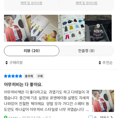
혜택 및 유의사항
혜택 및 유의사항
초보자에서 고급 니터까지 누구나 만족할 수 있는
다채로운 디자인과 참신한 기법
9
우에모토 미키코의 손뜨개 의류는 귀여운 핏과 자연스러운 곡선 등 편안하
더보기
면서도 핸드메이드의 감성을 살린 실루엣으로 유명하며, 그래픽 요소가 돋
보이는 선명한 배색무늬와 다양한 요소가 조화를 이루는 케이블 무늬도 아
2
름답다. 이 책에 실린 작품들도 중복된 느낌 없이 저마다 다른 매력을 자랑
리뷰
20
한줄평
8
하는데, 결과물뿐 아니라 뜨는 과정에서도 다양한 형태와 다채로운 무늬를
즐길 수 있다.
구매리뷰
추천순
무엇부터 떠야 할지 고민되는 초보자라면, 형태가 단순하고 비교적 빨리
종이책
구매
완성할 수 있는 모자가 어떨까. 스웨터 중에서는 전체를 톱다운 형식으로
뜨는 둥근 요크 작품을 선택하면 뜨는 도중에 입어보면서 길이를 조정할
아무히비는 다 좋아요.
수 있어 편할 것이다. 물론 부분 편물들을 연결해 완성하는 작품이나, 칼라
아무히비책은 다 좋더라고요. 귀엽기도 하고 디테일이 귀
와 후드와 주머니 같은 디테일이 있는 작품도 차근차근 만드는 법을 따라
렵습니다. 중간에 기초 실정보 큐앤에이등 설명도 자세히
진행하면 까다롭지 않다. 화려하고 복잡해 보이는 배색무늬와 케이블 무늬
나와있어 친절한 책이에요. 양말 모자 가디건 스웨터 등
도 대개 단순한 반복으로 이루어져 있으니, 일단 가장 마음에 드는 디자인
도안도 하나같이 아무히비 스타일로 너무 귀엽습니다. 강
부터 대담하게 도전해보자. 결국 모든 작품을 다 뜨고 싶어질 테니까.
추드립니다
b***n
2025.04.09.
신고
0
댓글
0