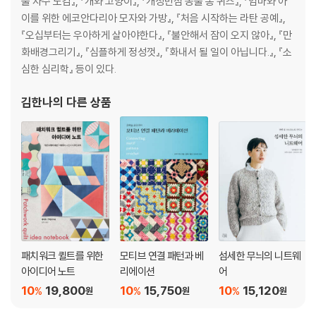
물 자수 도감』, 『개와 고양이』, 『개성만점 동물 똥 퀴즈』, 『엄마와 아
이를 위한 에코안다리아 모자와 가방』, 『처음 시작하는 라탄 공예』,
『오십부터는 우아하게 살아야한다』, 『불안해서 잠이 오지 않아』, 『만
화배경그리기』, 『심플하게 정성껏』, 『화내서 될 일이 아닙니다.』, 『소
심한 심리학』 등이 있다.
김한나
의 다른 상품
패치워크 퀼트를 위한
모티브 연결 패턴과 베
섬세한 무늬의 니트웨
아이디어 노트
리에이션
어
10
19,800
10
15,750
10
15,120
%
%
%
원
원
원