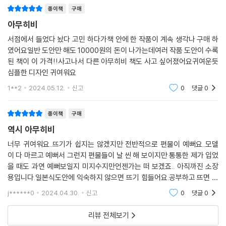
종이책
구매
아무히비
서점에서 들었다 놨다 고민 하다가책 안에 한 작품이 계속 생각나 구매 하
였어요일반 도안만 해도 10000원의 돈이 나가는데여러 작품 도안이 수록
된 책이 이 가격!!사고나서 다른 아무히비 책도 사고 싶어졌어요귀여운듯
심플한 디자인 귀여워요
1**2
2024.05.12.
신고
0
댓글
0
종이책
구매
역시 아무히비
너무 귀여워요..뜨기가 쉽지는 않겠지만 전반적으로 편물이 예뻐요..모델
이 다 마르고 예뻐서 그런지 편물들이 날 씬 해 보이지만 통통한 제가 입었
을 때도 과연 예뻐보일지 미지수지만언젠가는 떠 보겠죠.. 아직까진 소장
용입니다.일본식도안에 익숙하지 않으면 뜨기 힘들어요.공부하고 뜨면 가
능해요. 한 번 뜨고 나면 눈에 잘 들어 옵니다.
j******0
2024.04.30.
신고
0
댓글
0
리뷰 전체보기