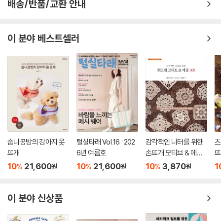
배송/반품/교환 안내
이 분야 베스트셀러
숩니공방의 강아지 옷
털실타래 Vol.16 : 202
감각적인 니터를 위한
츠
뜨개
6년 여름호
손뜨개 모티브 & 에징
뜨
300
10
21,600
10
21,600
10
3,870
1
%
%
%
원
원
원
이 분야 신상품