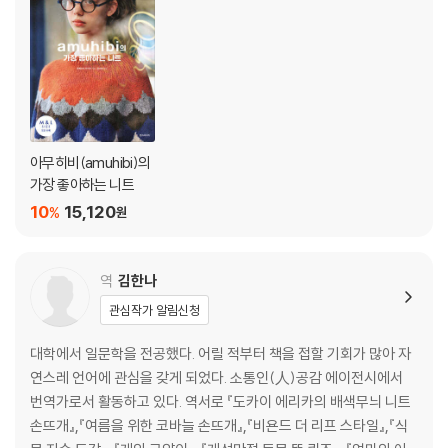
ABOUT CHECK SHEET 체크 시트에 대하여 … 50
HOW TO KNIT 작품을 뜨는 방법 … 57
BASIC TECHNIQUE GUIDE 뜨개의 기초 … 98
아무히비(amuhibi)의
가장 좋아하는 니트
10
15,120
%
원
역
김한나
관심작가 알림신청
대학에서 일문학을 전공했다. 어릴 적부터 책을 접할 기회가 많아 자
연스레 언어에 관심을 갖게 되었다. 소통인(人)공감 에이전시에서
번역가로서 활동하고 있다. 역서로 『도카이 에리카의 배색무늬 니트
손뜨개』,『여름을 위한 코바늘 손뜨개』,『비욘드 더 리프 스타일』,『식