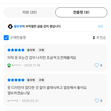
리뷰
20
한줄평
8
클린봇
이 부적절한 글을 감지 중입니다.
설정
구매한줄평
추천순
종이책
구매
아직 옷 뜨는건 겁이 나지만 조금씩 도전해볼게요
h***7
2025.11.18.
0
종이책
구매
옷 디자인이 잡다한 것 없이 클래식하고 깔끔해서 좋아요.
열뜨하겠습니닿
e****0
2025.02.21.
0