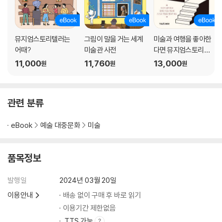
031. [미술사: 입체파] 완전히 새로운 양식의 탄생
032. [세계사: 네덜란드 독립 전쟁] 아름다운 전쟁이 존재할 수 있을까
033. [작품: 키스] 거장의 인생과 예술, 사랑의 결정체
뮤지엄스토리텔러는
그림이 말을 거는 세계
미술과 여행을 좋아한
034. [화가: 존 윌리엄 워터하우스] 당신은 신념을 위해 목숨을 걸어본 적
어때?
미술관 사전
다면 뮤지엄스토리텔
이 있는가
러
11,000
11,760
13,000
원
원
원
035. [미술사: 현대 미술] 잃을 게 없었던 화가의 인생을 건 승부
036. [세계사: 제2차 세계대전] 거짓말은 또 다른 거짓말을 낳는다
037. [작품: 살바토르 문디] 행방이 묘연한 세상에서 가장 비싼 그림
관련 분류
038. [화가: 프리다 칼로] 절박함이 만들어 낸 기적
039. [미술사: 장르화] 왕의 마음을 사로잡은 소박한 가족의 일상
eBook
예술 대중문화
미술
040. [세계사: 프로이센 프랑스 전쟁] 어두움과 침묵의 시간이 만든 꿈의
세계
041. [작품: 붉은 포도밭] 고흐가 판매한 유일한 그림
품목정보
042. [화가: 마리 로랑생] 여성과 동물, 음악만이 존재하는 황홀한 세계
043. [미술사: 매너리즘] 미켈란젤로를 무시한 화가의 최후
발행일
2024년 03월 20일
044. [세계사: 남북 전쟁] 책은 우리에게 길을 알려줄 수 있을까
이용안내
배송 없이 구매 후 바로 읽기
045. [작품: 우리는 어디에서 왔는가, 우리는 누구인가, 우리는 어디로 가
이용기간 제한없음
는가?] 죽기를 결심하고 그린 그림
TTS 가능