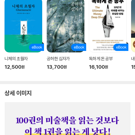
니체의 초월자
공허한 십자가
독하게 돈 공부
내
12,500
13,700
16,100
1
원
원
원
상세 이미지