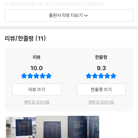
화가
의 배경이 된 미술사와 역사 지식까지 살펴보기 위해서다.
063. [미술사: 레디메이드] 세계 최초의 휴대용 미술관
출판사 리뷰 더보기
064. [세계사: 여성 참정권] 범죄가 낳은 의외의 결실
이를 위해 반 고흐, 렘브란트처럼 잘 알려진 화가부터 콜비츠, 키르히너 등
065. [작품: 풀밭 위의 점심 식사] 시대를 앞선 예술가의 운명
우리가 미처 잘 몰랐던 근대화가의 눈부신 명작들을 엄선해 다뤘고, 회화
066. [화가: 장 프레데리크 바지유] 너무나 빨리 잊힌 인상파 화가
뿐 아니라 고대 조각, 현대의 설치 예술 등 다양한 장르의 미술 작품을 충실
리뷰/한줄평
11
067. [미술사: 누드화] 어떤 부끄러움도 느껴지지 않는 용감한 자화상
히 담았다.
068. [세계사: 이탈리아의 통일] 간절한 염원이 이뤄낸 평화
069. [작품: 입맞춤] ‘지옥의 문’이 된 그들의 입맞춤
미술사를 빛낸 최고의 명화 100점 중에는 우리에게 잘 알려진 작품도 있지
리뷰
한줄평
070. [화가: 디에고 벨라스케스] 어린 왕녀가 견뎌야 했던 권력의 무게
만, 그렇지 않은 작품도 있다. 유명하진 않아도 미술사적으로 의미를 가진
10.0
9.3
071. [미술사: 점묘화] 고흐의 그림을 알아본 유일한 컬렉터
작품들까지 과감하게 소개했기 때문이다. 『서양미술사』 책에서는 쉽게 만
072. [세계사: 나폴레옹] 중요한 상징이 된 역사의 한 장면
날 수 없는 동시대의 화가들과 여성 미술가의 작품이 이 책에 다수 포함된
073. [작품: 스카겐 남쪽 해변의 여름 저녁] 황혼이 지나면 어둠이 내려앉
이유다.
리뷰 쓰기
한줄평 쓰기
듯
074. [화가: 로자 보뇌르] 일평생 동물만을 그린 화가
이토록 미술이 재미있어지는 순간!
혜택 및 유의사항
혜택 및 유의사항
075. [미술사: 풍자화] 부도덕성을 고발하기 위해 필요한 위장술
★세상에서 가장 비싼 그림은?
076. [세계사: 그리스 독립 전쟁] 공동묘지에 홀로 앉아 있는 예쁜 소녀
★너무 혁명적이라 정부가 구입하여 숨긴 그림은?
077. [작품: 핑크 마돈나] 귀를 뚫은 성모 마리아?
★이 아름다운 그림에 아동학대 논란이 있다고?
078. [화가: 오거스타 새비지] 가난, 차별, 배제 속에서 이뤄낸 빛나는 성
★성모 마리아가 귀를 뚫은 이유는?
취
★〈모나리자〉보다 더 많이 복제되는 그림은?