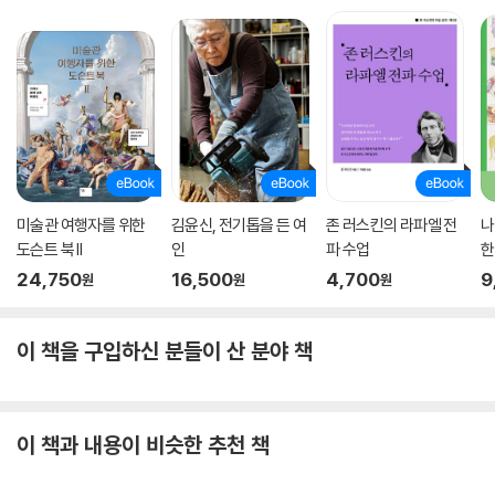
미술관 여행자를 위한
김윤신, 전기톱을 든 여
존 러스킨의 라파엘 전
나
도슨트 북 II
인
파 수업
한
24,750
16,500
4,700
9
원
원
원
이 책을 구입하신 분들이 산 분야 책
이 책과 내용이 비슷한 추천 책