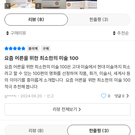
079. [미술사: 종교화] 그가 반드시 성공해야만 했던 이유
4
2
080. [세계사: 미국 독립 선언] 〈모나리자〉보다 더 많이 복제되는 명화
1,700여 명이 희생된 내전의 한가운데에서 피카소가 남긴 한 장의 흑백 그
리뷰
8
한줄평
3
081. [작품: 기도하는 성모] 가장 귀한 색으로 그린 영원한 가치
림 〈게르니카〉, 영국 국회의사당을 장악한 침팬지들이 등장하는 뱅크시의
082. [화가: 메리 빌] ‘남성적’이라는 최고의 찬사를 받은 여성 화가
〈위임된 의회〉 속에는 100여 년 전과 현재의 역사가 생생히 살아 숨 쉰다.
구매리뷰
추천순
083. [미술사: 제체시온] 교향곡에 대한 진정한 오마주
풍경화를 한 차원 높은 수준으로 끌어올린 터너의 그림 〈눈보라〉 뒤에는 목
084. [세계사: 베네치아 화파] 베네치아의 레오나르도 다빈치
숨을 걸고 폭풍우 치는 바다에 나가 돛대에 몸을 묶은 화가의 비장한 마음
종이책
구매
085. [작품: 잔 에뷔테른] 죽어서도 헤어질 수 없었던 불멸의 사랑
이 있었고, 〈진주 귀걸이를 한 소녀〉 속 소녀를 가장 고귀한 존재로 담아내
086. [화가: 시그리드 예르텐] 평생 시대의 편견에 맞서 싸우다
기 위해 금만큼 비쌌던 울트라마린 염료를 아낌없이 사용했던 페르메이르
요즘 어른을 위한 최소한의 미술 100
087. [미술사: 유화] 핑크빛으로 그린 예수의 고난
의 마음은, 이 책을 읽지 않았다면 영원히 몰랐을 것이다.
요즘 어른을 위한 최소한의 미술 100은 고대 미술에서 현대 미술까지 최소
088. [세계사: 고대 올림픽] 올림픽의 상징이 된 조각
라고 할 수 있는 100편의 명화를 선정하여 작품, 화가, 미술사, 세계사 등
089. [작품: 엥하베 광장에서 노는 아이들] 생애 가장 찬란했던 봄날의 초
『요즘 어른을 위한 최소한의 미술 100』은 서양 미술의 본고장 유럽에서 미
의 이야기를 흥미롭게 소개합니다. 요즘 어른을 위한 최소한의 미술 100
상
술을 전공하고 다양한 매체를 통해 대중과 호흡하고 있는 이은화 작가의
적극 추천해 봅니다.
090. [화가: 오토 딕스] 더럽고 비참하고 악마 같은 존재의 모습
신작으로, 특유의 흥미진진한 스토리텔링 덕분에 ‘처음 미술을 만나는’ 독
g****i
2024.09.20.
신고
0
댓글
0
091. [미술사: 모던아트] 보이는 객체에서 행동하는 주체로
자라도 쉽게 몰입할 수 있다.
092. [세계사: 퇴폐 미술전] 작품은 사라져도 시대정신은 남는다
리뷰 전체보기
093. [작품: 상처 입은 천사] 핀란드인이 가장 사랑하는 그림
단 1권으로 이해하는 최소한의 교양 지식
094. [화가: 프란시스 피카비아] 일관성 없음이 낳은 일관성
★복잡한 미술사가 단숨에 이해되는 서양 미술사 연표 수록
095. [미술사: 추상표현주의] 그리지 않는 그림
리뷰
8
한줄평
3