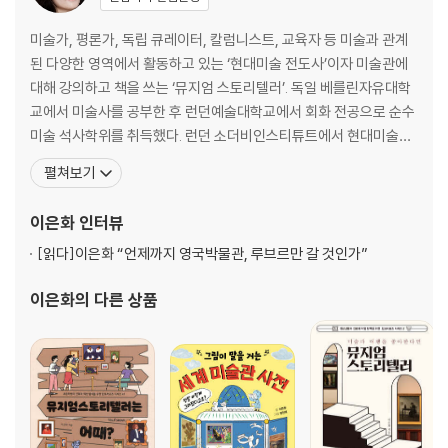
013. [작품: 카네이션, 백합, 백합, 장미] 아름다운 장면이 된 고통의 기억
014. [화가: 윌리엄 홀먼 헌트] 빅토리아 시대의 도덕을 그리다
미술가, 평론가, 독립 큐레이터, 칼럼니스트, 교육자 등 미술과 관계
015. [미술사: 단축법] 종교화의 금기를 깨다
된 다양한 영역에서 활동하고 있는 ‘현대미술 전도사’이자 미술관에
016. [세계사: 7월 혁명] 너무 혁명적이어서 숨겨진 그림
대해 강의하고 책을 쓰는 ‘뮤지엄 스토리텔러’. 독일 베를린자유대학
017. [작품: 토끼] 오래 보아야 예쁘다
교에서 미술사를 공부한 후 런던예술대학교에서 회화 전공으로 순수
018. [화가: 귀스타브 카유보트] 그가 없었다면 위대한 작품들이 태어날
미술 석사학위를 취득했다. 런던 소더비인스티튜트에서 현대미술학
수 있었을까?
석사과정을 마쳤고, 맨체스터대학원에서 미술사 박사과정을 수료한
펼쳐보기
019. [미술사: 알레고리] 그림 속에 가득 숨겨진 비밀들
후, 경희대학교 객원교수를 지냈다. 대학교, 기업체, 미술관, 문화아
020. [세계사: 제1차 세계대전] 나치의 블랙리스트에 오른 이유
카데미, TV와 라디오 프로그램 등 다양한 장소에서 미술을 소개하고
이은화
인터뷰
021. [작품: 야간 순찰] 380년의 고난과 역경을 견딘 명화
있으며, 국내외 여러 매체에 정기적으로 글을 기고하고 있
022. [화가: 대 피터르 브뤼헐] 폭정에 저항하지 않는 자, 몰락할지니
[읽다]
이은화 “언제까지 영국박물관, 루브르만 갈 것인가”
023. [미술사: 바르비종 화파] 고흐와 박수근이 그를 존경한 까닭은?
이은화
의 다른 상품
024. [세계사: 모나리자 도난 사건] 명성은 곧 전설이 되었다
025. [작품: 아메리칸 고딕] 20세기 미국인을 상징하는 대표작
026. [화가: 아르테미시아 젠틸레스키] 그림으로 폭력에 맞서다
027. [미술사: 표현주의] 미친 사람만이 그릴 수 있는 것
028. [세계사: 피의 법정] 눈먼 이가 눈먼 이를 인도하는 세상
029. [작품: 수련 연못 위의 다리] 빛의 화가가 택한 최고의 모델
030. [화가: 윌리엄 체이스] 그림을 통해 진짜로 말하고 싶었던 것