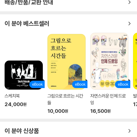
배송/반품/교환 안내
이 분야 베스트셀러
스케치북
그림으로 흐르는 시간
자연스러운 인체 드로
발
들
잉
24,000
1
원
10,000
16,500
원
원
이 분야 신상품