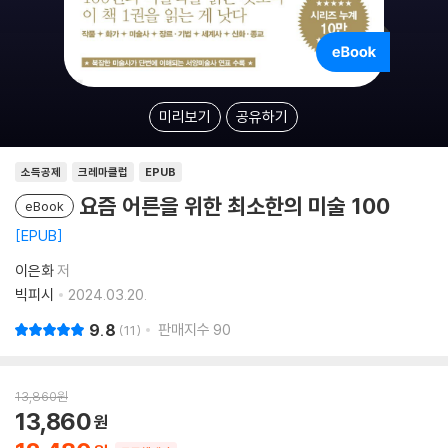
미리보기
공유하기
소득공제
크레마클럽
EPUB
요즘 어른을 위한 최소한의 미술 100
eBook
EPUB
이은화
저
빅피시
2024.03.20.
9.8
판매지수
90
11
13,860
원
13,860