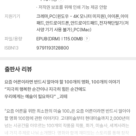
046. [화가: 자크 루이 다비드] 혁명과 반혁명 세력 모두를 만족시킨 재능
저작권 보호를 위해 인쇄 기능 제공 안함
047. [미술사: 트로니] 시대를 초월한 신비
048. [세계사: 1923년 세계 헤비급 챔피언전] 패자를 위한 위로
지원기기
크레마,PC(윈도우 - 4K 모니터 미지원),아이폰,아이
패드,안드로이드폰,안드로이드패드,전자책단말기(저
049. [작품: 다비드] 성경을 재해석한 세기의 명작
사양 기기 사용 불가),PC(Mac)
050. [화가: 앙리 마티스] 형편없다고 혹평한 그림을 구입한 이유
051. [미술사: 액션페인팅] 그림 밖에서 그림 안으로
파일/용량
EPUB(DRM) | 115.00MB
052. [세계사: 파리코뮌] 결코 ‘안녕’할 수 없었던 화가의 바람
ISBN13
9791193128800
053. [작품: 눈보라] 이해받기 위함이 아닌 기록하기 위하여
054. [화가: 케테 콜비츠] 온 생애로 반전을 외친 최고의 민중 예술가
055. [미술사: 신조형주의] 가장 기본적인 것이 가장 아름답다
출판사 리뷰
056. [세계사: 메두사호 침몰 사건] 결코 공감하고 싶지 않은 200년 전의
파국
요즘 어른이라면 반드시 알아야 할 100개의 명화, 100개의 이야기
057. [작품: 미늘창을 든 군인의 초상] 고전 미술 최고가를 경신한 화제의
“지극히 행복한 순간이나 지극히 힘든 순간에도
그림
우리에게는 예술이 필요하다” _괴테
058. [화가: 에드가르 드가] 차갑고 낯설지만 현실적이고 새롭게
059. [미술사: 추상화] 칸딘스키보다 5년 앞선 최초의 추상 화가
『요즘 어른을 위한 최소한의 미술 100』은 요즘 어른이라면 반드시 알아야
060. [세계사: 인상주의] 새로운 것은 낯설고, 낯선 것은 역사를 만든다
할 명화 100점에 관한 이야기다. 고대미술부터 현대미술까지 2,000년이
061. [작품: 제인 그레이의 처형] 단 9일 만에 폐위된 여왕
넘는 시공간을 아우르는 100개의 작품을 작품, 화가, 미술사, 세계사라는
062. [화가: 세실리아 보] 죽을 때까지 결코 붓을 놓지 않았던 위대한 여성
네 가지 주제로 나눠 소개했다. 명화와 함께 재미있는 스토리를 통해 창작