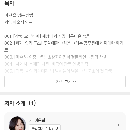
목차
이 책을 읽는 방법
서양 미술사 연표
001. [작품: 오필리아] 세상에서 가장 아름다운 죽음
002. [화가: 앙리 루소] 주말에만 그림을 그리는 공무원에서 위대한 화가
로
003. [미술사: 이중 그림] 초상화이면서 정물화인 그림의 탄생
004. [세계사: 스페인 내전] 비극이 만든 인생 역작
005. [작품: 밤의 카페테라스] 밤하늘의 별을 그린 고흐의 첫 작품
006. [화가: 구스타프 클림트] 가장 빛나는 시기에 그린 어두움
목차 더보기
007. [미술사: 애시캔파] 재떨이에 버려진 담뱃재 같은 삶
008. [세계사: 1848년 혁명] 안온한 도태에 대한 평화로운 조롱
009. [작품: 춤1] 일주일 만에 완성한 거대한 명작
저자 소개
1
010. [화가: 오노레 도미에] 땀 냄새 가득한 노동자들의 고단한 삶의 현장
011. [미술사: 카메라 옵스큐라] 사후 200년 뒤에 알려진 비운의 천재 화
가
저
이은화
012. [세계사: 브렉시트] 불안한 자를 편안하게, 편안한 자를 불안하게
관심작가 알림신청