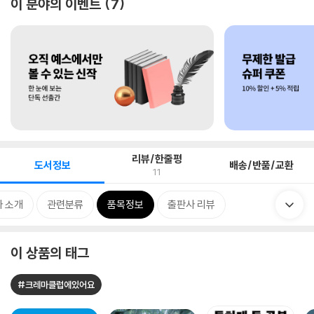
이 분야의 이벤트
7
리뷰/한줄평
도서정보
배송/반품/교환
11
 소개
관련분류
품목정보
출판사 리뷰
이 상품의 태그
#크레마클럽에있어요