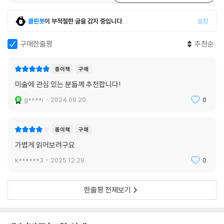
096. [세계사: 산업 혁명] 화폭에 담긴 과학 실험의 순간
시원한 판면에 널찍하게 배치된 도판을 보다 보면 마치 혼자서 미술관을
097. [작품: 한겨울의 희생] 완성한 지 80년 만에 설치된 역사화
독차지한 듯한 느낌에 빠져든다. 여기에 복잡한 미술사를 한눈에 살필 수
클린봇
이 부적절한 글을 감지 중입니다.
설정
098. [화가: 존 싱어 사전트] 죽을 때까지 자기 방에만 걸어둔 자화상
있도록 정리한 서양 미술사 연표까지 수록해 미술사의 흐름을 단번에 이해
099. [미술사: 포토몽타주] 답답한 현실에서 벗어나 자유롭게 나아갈 수
할 수 있다. 페이지 가득 펼쳐진 재밌는 이야기들 사이사이에 세계사부터
구매한줄평
추천순
있도록
문화, 철학, 신화, 종교까지 알찬 교양 지식이 담뿍 담겨 있는 것은 물론이
100. [세계사: 독일 난민 문제] 상식의 각성
다.
종이책
구매
미술에 관심 있는 분들께 추천합니다!
에필로그
작가 괴테는 이렇게 말했다. “지극히 행복한 순간이나 지극히 힘든 순간에
도 우리에게는 예술이 필요하다.” 이제 행복한 순간이나 힘든 순간에 언제
g****i
2024.09.20.
0
든 힘이 되어줄 아름다운 작품을 만날 시간이다.
종이책
구매
가볍게 읽어보려구요
k******3
2025.12.29.
0
한줄평 전체보기