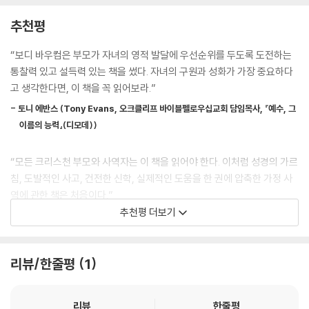
우리 아이들은 언젠가 결혼할 것이며, 다른 모든 관계(부모와의 관계 포
경고한다. 가정 예배를 드리고, 절기나 중요한 순간마다 하나님이 가정의
추천평
함)보다 우선하는 관계를 맺게 되리라는 것을 알아야 한다. 부모에게서 독
주인이심을 기억하라고 충고한다. 또 가정에서 관계의 우선순위를 세우고,
립하지 못하는 배우자 때문에 결혼 생활에 어려움을 겪는 사람이 많다. 이
자녀에게 말씀과 교리 교육을 하며, 성경적 세계관을 형성해주어야 한다고
“보디 바우컴은 부모가 자녀의 영적 발달에 우선순위를 두도록 도전하는
는 종종 부모에게서 결혼 관계의 우선순위에 대한 명확한 메시지를 듣지
도 권면한다. 교회는 가정이 이러한 기능을 다할 수 있도록 최대한 도와야
통찰력 있고 설득력 있는 책을 썼다. 자녀의 구원과 성화가 가장 중요하다
못해 생긴 결과다. 이런 모든 것이 부모의 결혼 생활에 달려 있으므로, 결혼
하는데, 이를 위해 저자가 제시한 것은 홈스쿨링을 하는 것과 세대별로 분
고 생각한다면, 이 책을 꼭 읽어보라.”
생활을 우선시하지 않을 수 없다. 우리가 여러 세대에 걸쳐 신실한 믿음을
리된 형태가 아닌 가정들이 모여 예배하고 사역이 이루어지는 형태로 교회
전수하기를 원한다면 더욱 그렇다.
- 토니 에반스 (Tony Evans, 오크클리프 바이블펠로우십교회 담임목사, 『예수, 그
가 운영되어야 한다는 것이다.
---「2장. 오직 한 분 하나님만 섬기라」중에서
이름의 능력』(디모데))
가정과 교회마다 처한 상황이 다르기에 저자가 제시하는 방법을 바로 적용
우리 가정들은 사랑의 향기로 가득해야 한다. 그러면 우리에게 방문하는
“모든 크리스천 부모와 사역자는 이 책을 읽어야 한다. 이처럼 성경의 가르
하기에 어려울 수 있다. 하지만 있는 그 자리에서 할 수 있는 만큼 시작하
사람들은 우리 가정이 이기적이고 자기중심적인 나르시시즘과는 다른 안
침, 도발적인 사고, 건전한 신학, 실제적인 도움을 한 권에 압축한 가정 사
고, 가정 중심으로 신앙 양육을 하겠다는 방향성만 잃지 않으면 된다. 이 책
전한 항구라는 것을 즉시 알아챌 것이다. 그리고 우리에게서 떠나고 싶어
역에 관한 책은 처음이다.”
은 믿음의 가정들을 세우려고 고민하는 사역자에게 좋은 아이디어와 인사
하지 않을 것이다. 이웃들은 계속해서 온갖 구실을 만들어 우리를 방문하
추천평 더보기
이트를 제공할 것이다. 또 자녀를 경건한 믿음의 사람으로 키우려고 기도
- 도널드 휘트니 (Donald S . W hitney, 남침례신학교 교수, 『오늘부터, 가정예
려고 할 테고, 우리에게서 느낀 사랑의 향기를 계속 맡고 싶어 할 것이다.
하는 모든 부모에게 실제적인 안내서가 돼줄 것이다.
배』(복있는사람) 저자)
억압받고 상처받은 사람들이 우리를 찾아올 것이다. 파탄 직전인 가정은
우리를 보고 “우리 집은 왜 저렇게 안 될까?”라고 말할 것이다.
리뷰/한줄평
1
“보디 바우컴은 이 책에서 자녀에게 성경적 세계관을 세워주지 않고 세상
---「3장. 가정에서 사랑하는 법을 배우라」중에서
에 내보내는 것은 운동선수를 전략 없이 경기장에 내보내는 것과 같다고
말한다. 슬프게도 가정에서 자녀에게 성경적 세계관을 제대로 가르치는 크
리뷰
한줄평
그러나 성경적 사랑의 위대한 점은 그 사랑이 모든 관계에 완벽히 적용된