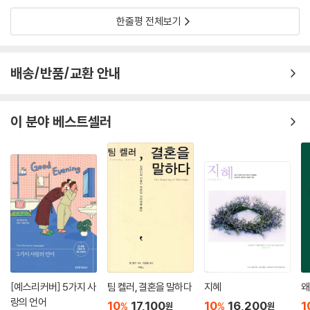
한줄평 전체보기
배송/반품/교환 안내
이 분야 베스트셀러
[예스리커버] 5가지 사
팀 켈러, 결혼을 말하다
지혜
왜
랑의 언어
10
17,100
10
16,200
1
%
%
원
원