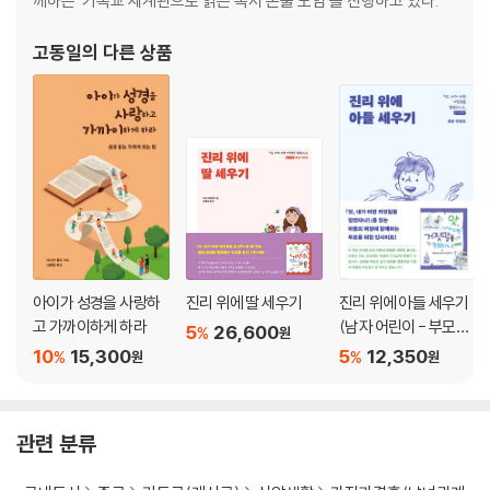
께하는 ‘기독교 세계관으로 읽는 독서 논술 모임’을 진행하고 있다.
고동일
의 다른 상품
아이가 성경을 사랑하
진리 위에 딸 세우기
진리 위에 아들 세우기
고 가까이하게 하라
(남자 어린이 - 부모가
5
26,600
%
원
이드)
10
15,300
5
12,350
%
%
원
원
관련 분류