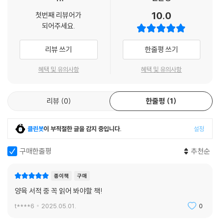
리스천 부모는 매우 적다. 이 책은 사회의 모든 영역에 영향을 미치고, 영적
다는 것이다. 내가 아내를 사랑하는 것은 신비한 힘에 대한 반응이 아니라
10.0
첫번째 리뷰어가
으로 성숙한 제자로 자녀를 길러낼 승리의 원리를 제시한다.”
의지적 선택으로 이루어진 행동이다. 만약 사랑이 힘이라면 분산해야 할
되어주세요.
- 낸시 피어시 (Nancy Pearcey, 휴스턴 크리스천대학교 교수, 『완전한 진리』(복
수밖에 없다. 하지만 사랑이 선택의 결과라면 아내를 사랑하기로 선택하고
있는사람) 저자)
동시에 아들과 딸도 충분히 사랑할 수 있다. 게다가 사랑은 감정을 동반하
리뷰 쓰기
한줄평 쓰기
기 때문에 각 관계에서 내린 선택은 그 자체로 감정적 보상을 얻게 해준다.
또한 사랑은 그 대상을 위한 행동으로 이어지기에 아이들을 위한 행동을
혜택 및 유의사항
혜택 및 유의사항
손상하지 않으면서도 아내에게 사랑을 표현할 수 있다.
---「3장. 가정에서 사랑하는 법을 배우라」중에서
리뷰
0
한줄평
1
클린봇
이 부적절한 글을 감지 중입니다.
설정
구매한줄평
추천순
종이책
구매
양육 서적 중 꼭 읽어 봐야할 책!
t****6
2025.05.01.
0