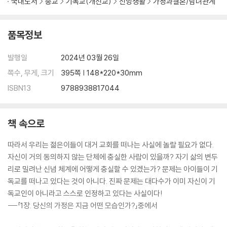
국내도서
종교
기독교(개신교)
신앙생활
가정과결혼/남녀관계
품목정보
발행일
2024년 03월 26일
쪽수, 무게, 크기
395쪽 | 148*220*30mm
ISBN13
9788938817044
책 속으로
따라서 우리는 젊은이들이 대거 교회를 떠나는 사실에 놀랄 필요가 없다.
자신이 거의 동의하지 않는 단체에 충실한 사람이 있을까? 자기 삶의 변두
리로 밀려난 신념 체계에 어떻게 충실할 수 있겠는가? 문제는 아이들이 기
독교를 떠나고 있다는 것이 아니다. 진짜 문제는 대다수가 이미 자신이 기
독교인이 아니라고 스스로 인정하고 있다는 사실이다!
---「1장. 당신의 가정은 지금 어떤 모습인가?」중에서