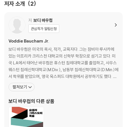
저자 소개
2
주
참고 도서
저
보디 바우컴
스터디 가이드
관심작가 알림신청
Voddie Baucham Jr.
보디 바우컴은 미국의 목사, 작가, 교육자다. 그는 잠비아 루사카에
있는 아프리카 크리스천 대학교의 신학부 학장으로 섬기고 있다. 미
국 LA에서 태어난 바우컴은 휴스턴 침례대학교를 졸업하고, 사우스
웨스턴 침례신학대학교(M.Div.), 남동부 침례신학대학교(D.Min.)에
서 학위를 받았으며, 영국 옥스퍼드 대학원에서 공부하기도 했다. 그
는 1993년에 보디 바우컴 미니스트리(Voddie Baucham Ministri
펼쳐보기
es)를 설립했다. 2015년 잠비아로 이주하기 전에는 텍사스 스프링
에 있는 그레이스 패밀리 침례교회의 목사로 섬겼다. 비기독교인 한
보디 바우컴
의 다른 상품
부모 가정에서 자란 그는 다른