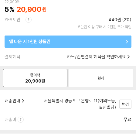
22,000
원
5
20,900
YES포인트
440원 (2%)
5만원 이상 구매 시 2천원 추가 적립
앱 다운 시 1천원 상품권
결제혜택
카드/간편결제 혜택을 확인하세요
종이책
원제
20,900
원
배송안내
서울특별시 영등포구 은행로 11(여의도동,
변경
일신빌딩)
배송비
무료