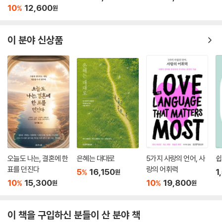
10
12,600
%
원
이 분야 신상품
오늘도 나는, 결혼에 한
은혜는 대대로
5가지 사랑의 언어, 사
쉽
표를 던진다
랑의 어휘력
5
16,150
1
%
원
10
15,300
10
19,800
%
%
원
원
이 책을 구입하신 분들이 산 분야 책