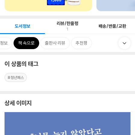
리뷰/한줄평
도서정보
배송/반품/교환
1
정보
책 속으로
출판사 리뷰
추천평
이 상품의 태그
#청년패스
상세 이미지