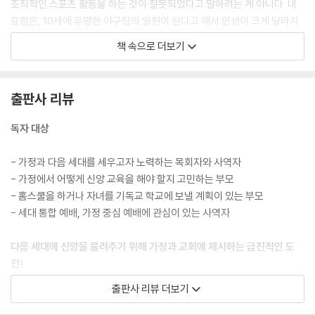
조직적인 스포츠 활동을 하는 것이 잘못되었다고 말하려는 게 아니다. 내
요점은, 10세에 유명한 야구팀의 일원이 된다고 해서 인생이 크게 달라지
지는 않는다는 것이다. 오히려 이러한 활동은 더 중요한 목표를 추구하는
책 속으로 더보기
데 방해가 될 때가 많다. 역사상 옛사람들은 지하실 어딘가에 먼지만 쌓일
트로피를 차지하기 위해 헉헉대는 아이들을 이곳저곳으로 끌고 다니며 성
취욕이 강하고 교육 수준이 낮으며 신앙심이 없는 친구들과 경쟁하게 하지
출판사 리뷰
않았다. 그렇게 하지 않아도 아이들이 성숙한 남자와 여자로 성장하는 데
아무 문제가 없었다.
독자 대상
---「1장. 당신의 가정은 지금 어떤 모습인가?」중에서
- 가정과 다음 세대를 세우고자 노력하는 목회자와 사역자
이 아버지는 아들에게 야구 선수가 되는 법을 가르치는 데 셀 수 없이 많은
- 가정에서 어떻게 신앙 교육을 해야 할지 고민하는 부모
시간과 헤아릴 수 없을 만큼 많은 에너지를 쏟았지만, 그리스도인이 되는
- 홈스쿨을 하거나 자녀를 기독교 학교에 보낼 계획이 있는 부모
법을 가르치는 일은 전혀 하지 않았다. 내가 이 문제에 관해 더 구체적으로
- 세대 통합 예배, 가정 중심 예배에 관심이 있는 사역자
묻자 “교회 청소년 담당 목사님이 그 부분은 잘 맡아서 하고 있다고 생각했
어요”라고 말했다. 여기서 핵심은 너무 명백해서 말하기가 망설여질 정도
다음 세대에 신앙을 물려주기 위해 가정과 교회에 제시하는 급진적인 도
다. 분명 야구 코치와 선수단이 있었는데도, 그는 뒷마당에서 직접 개인 지
전!
도를 했다. 그러나 영적인 문제에 관해서는 책임을 떠넘겼다.
출판사 리뷰 더보기
---「2장. 오직 한 분 하나님만 섬기라」중에서
저자는 가정을 세우기 위해 첫 번째로 할 일이 하나님만을 섬기는 일이라
고 말한다. 하나님이 아닌 학업이나 돈이나 사람 등이 우상이 될 수 있다고