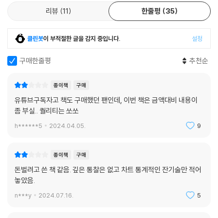
리뷰
11
한줄평
35
클린봇
이 부적절한 글을 감지 중입니다.
설정
구매한줄평
추천순
종이책
구매
유튜브구독자고 책도 구매했던 팬인데, 이번 책은 금액대비 내용이
좀 부실.. 퀄리티는 쏘쏘
h******5
2024.04.05.
9
종이책
구매
돈벌려고 쓴 책 같음. 깊은 통찰은 없고 차트 통계적인 잔기술만 적어
놓았음.
n***y
2024.07.16.
5