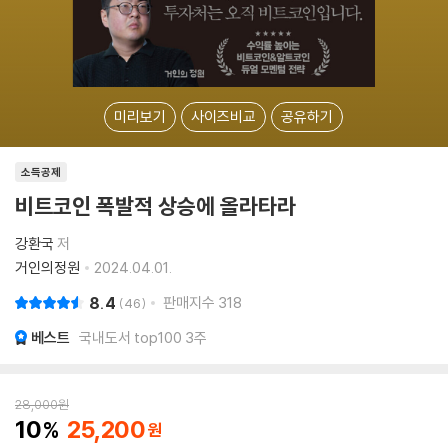
미리보기
사이즈비교
공유하기
소득공제
비트코인 폭발적 상승에 올라타라
강환국
저
거인의정원
2024.04.01.
8.4
판매지수
318
46
베스트
국내도서 top100 3주
28,000
원
10
25,200