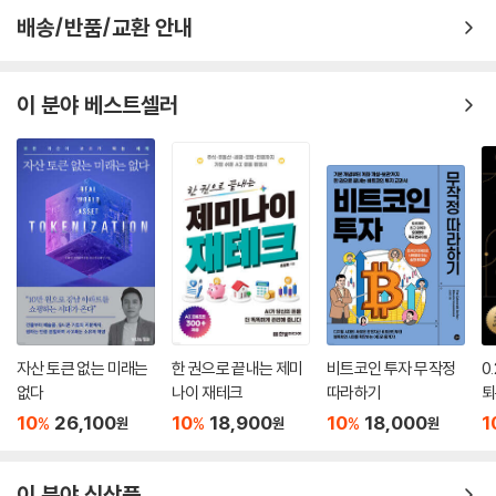
배송/반품/교환 안내
이 분야 베스트셀러
자산 토큰 없는 미래는
한 권으로 끝내는 제미
비트코인 투자 무작정
0
없다
나이 재테크
따라하기
퇴
10
26,100
10
18,900
10
18,000
1
%
%
%
원
원
원
이 분야 신상품