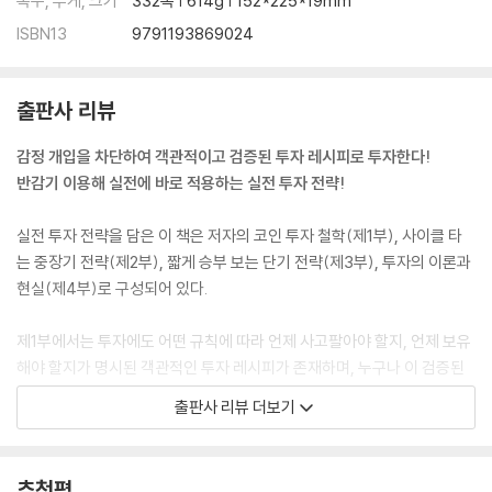
쪽수, 무게, 크기
332쪽 | 614g | 152*225*19mm
ISBN13
9791193869024
출판사 리뷰
감정 개입을 차단하여 객관적이고 검증된 투자 레시피로 투자한다!
반감기 이용해 실전에 바로 적용하는 실전 투자 전략!
실전 투자 전략을 담은 이 책은 저자의 코인 투자 철학(제1부), 사이클 타
는 중장기 전략(제2부), 짧게 승부 보는 단기 전략(제3부), 투자의 이론과
현실(제4부)로 구성되어 있다.
제1부에서는 투자에도 어떤 규칙에 따라 언제 사고팔아야 할지, 언제 보유
해야 할지가 명시된 객관적인 투자 레시피가 존재하며, 누구나 이 검증된
투자 레시피를 기계적으로 따라하면 감정 개입을 차단하여 ‘수익은 길게,
출판사 리뷰 더보기
손실은 짧게’ 가져갈 수 있다는 내용을 다룬다. 제2부에서는 반감기를 기준
으로 비트코인에 투자하는 중장기 전략을 구체적으로 알아본다. 반감기가
시작되기 12~18개월 전부터 투자를 시작해 반감기가 시작되고 12~18개
추천평