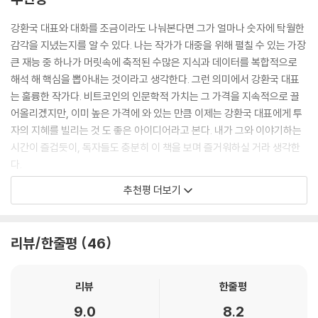
월이 지나면 판다는 내용은 대부분의 코인 투자책에서도 다루는 내용이다.
이 책의 차별점은 바로 여기서 드러나는데, 저자는 다음과 같이 장기투자
강환국 대표와 대화를 조금이라도 나눠본다면 그가 얼마나 숫자에 탁월한
전략을 제시한다.
감각을 지녔는지를 알 수 있다. 나는 작가가 대중을 위해 펼칠 수 있는 가장
큰 재능 중 하나가 머릿속에 축적된 수많은 지식과 데이터를 복합적으로
- 구체적으로 언제, 어떤 전략에 의해 매수할까?
해석 해 핵심을 뽑아내는 것이라고 생각한다. 그런 의미에서 강환국 대표
- 어느 정도 금액을(분할) 매수할까?
는 훌륭한 작가다. 비트코인의 인문학적 가치는 그 가격을 지속적으로 끌
- 언제, 어떤 전략에 의거해서 팔까?
어올리겠지만, 이미 높은 가격에 와 있는 만큼 이제는 강환국 대표에게 투
- 혹시 비트코인이 아니라 알트코인에 투자했다면 어땠을까?
자의 지혜를 빌리는 것 도 좋은 아이디어라고 본다. 내가 그와 이야기하는
시간이 즐겁듯이, 독자들도 충분히 이 책을 보며 즐거워하실 거라 생각한
제3부에서는 이동평균선을 기준으로 상승장에만 투자하는 중장기 전략
다.
그리고 MDD와 비트코인의 변동성을 이용하여 리스크를 관리하는 방법을
- 오태민 (『더 그레이트 비트코인』 저자)
추천평 더보기
다룬다. 또한 시장과 개별 코인을 동시에 추종하는 단기 전략인 듀얼 모멘
텀 전략과 특정 연도, 월, 일, 요일, 시간 등 비트코인의 계절성에 따른 전략
암호화폐 투자에서 가장 어려운 점은 예측 불가능성과 변동성이다. 저자
을 소개하며, 알트코인 투자 전략도 함께 다룬다. 제4부에서는 지금까지
(강환국)는 퀀트 투자의 고수답게 감정을 배제한 시스템 투자로 암호화폐
리뷰/한줄평
46
설명한 전략을 실전에 적용한 저자의 실제 투자 현황을 가감없이 공개하
투자의 성배를 알려준다. 코인 투자에 늘 실패했던 투자자라면 그의 조언
고, 검증된 투자 레시피를 따라 투자하는 것을 꺼리는 사람들의 투자 심리
을 꼭 들어보기 바란다!
와 그 대응책을 알아본다.
리뷰
한줄평
- 신민철(처리형) (『비트코인 슈퍼 사이클』 저자)
9.0
8.2
9권의 투자 서적을 집필한 18년 투자 경력