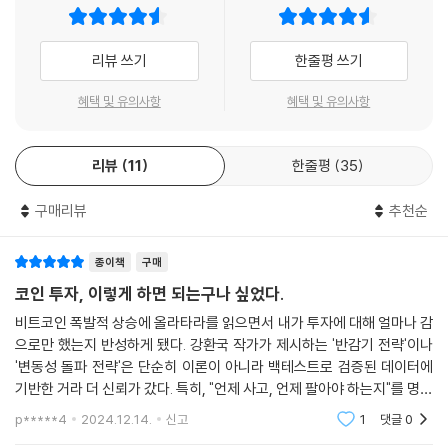
대한민국 퀀트 선구자 강환국은 다르다!!
암호화폐의 변동성은 ‘양날의 검’이다. 투자자에게 큰 손실을 주기도 하지
만, 잘만 이용하면 그 어떤 자산보다 높은 수익률을 제공한다. 암호화폐가
리뷰 쓰기
한줄평 쓰기
이 책의 저자 강환국은 지난 18년간 주식, 코인 등에 투자해 왔으며 2021
매력적인 자산인 이유 역시 변동성에 있다. 그렇다면 암호화폐 투자에 성
년 38세의 이른 나이에 경제적 자유를 달성했다. 현재 작가, 유튜버, 강사
공하기 위해 이 변동성을 어떻게 극복하고 활용해야 할까? 이 책에 그 해답
혜택 및 유의사항
혜택 및 유의사항
로 활동하고 있으며 9권의 투자 서적을 집필했다. 강환국 작가는 퀀트 투
이 있다. 바로 객관적이고, 검증된 투자 전략을 세우는 것이다. 신생 자산인
자 전문가다. 계량 투자의 경우 학계 논문에서 많은 영감을 받을 수 있으나
암호화폐에는 아직 보편적이고, 공신력 있는 투자 방법이 존 재하지 않는
진입장벽이 높아 일반인의 접근이 쉽지 않은 점에 주목하여 이러한 논문들
다. 장기적으로 우상향할 가능성이 높은 비트코인 정도에만 DCA (Dollar
리뷰
11
한줄평
35
의 핵심만을 뽑아 쉽게 알려주기도 한다.
Cost Averaging)를 활용한 전략이 통용되고 있다. 이 책에서 소개하는
구매리뷰
추천순
퀀트 투자는 객관적인 정보를 이용하고 감정 개입을 차단하는 가장 효과적
그는 누구나 따라할 수 있는 구체적인 투자 전략을 제시하지 못하면 부끄
인 투자 방법 중 하나라고 볼 수 있다. 검증된 데이터를 통해서 암호화폐 투
러워서 잠이 오지 않는다고 말할 정도로 저자는 이 책에서 구체적이고 실
자에 최적화된 레시피를 제공한다. 리스크를 최소화하고, 리스크 대비 수
종이책
구매
질적인 실전 투자 전략을 자신 있게 제시한다. 또한 여기에 그치지 않고 자
익률을 최 대화 하는 전략을 세우는 데 이 책이 큰 도움이 될 것이라고 확신
코인 투자, 이렇게 하면 되는구나 싶었다.
신이 이 책에서 설명한 전략을 실전에 직접 적용한 투자 결과를 솔직하게
한다. 결국 투자의 핵심은 수익은 길게, 손실은 짧게 가지고 가는 것이다.
비트코인 폭발적 상승에 올라타라를 읽으면서 내가 투자에 대해 얼마나 감
공개한다. 이 책에서 본인이 설명한 투자 전략에 대한 저자의 자신감을 보
이 책을 통해서 자신만의 암호화폐 투자 레시피를 만들고 성공적인 투자를
으로만 했는지 반성하게 됐다. 강환국 작가가 제시하는 '반감기 전략'이나
여주는 대목이다.
하기를 바란다.
'변동성 돌파 전략'은 단순히 이론이 아니라 백테스트로 검증된 데이터에
- 박종한 (〈박작가의 크립토연구소〉 유튜브 댜표 디지털애셋, 토큰포스트 칼럼니스트,
기반한 거라 더 신뢰가 갔다. 특히, "언제 사고, 언제 팔아야 하는지"를 명확
직접 뭔가 하려 하지 말고,
히 알려줘서, 막연히 뉴스나 차트만 보고 결정하던 나의 투자 방식을 완전
〈10년 후 100배 오를 암호화폐에 투자하라〉 저자)
p*****4
2024.12.14.
신고
1
댓글
0
검증된 투자 레시피를 선택해서 그대로 따라 해라!
히 바꿔야겠