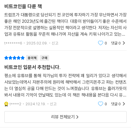
코인은 보통 반감기 12~18개월 전부터 오르기 시작해서 반감기 12~18개
비트코인을 다룬 책
월 후에 최고점에 도달한다. 2024년 4월 반감기의 코앞에 와 있는 현재,
트럼프가 대통령으로 당선되기 전 코인에 투자하기 가장 무난하면서 가장
비트코인 가격은 가파른 상승추세를 보이고 있으나 비트코인의 시가총액
좋은 해인 2023년도에 출간된 책이다. 대중이 받아들이기 좋은 수준에서
이 커지면서 새로운 반감기에 얻을 수 있는 기대수익은 감소하고 있다. 1차
가장 전문적으로 설명하는 실용적인 책이라고 생각한다. 저자는 자신의 사
반감기 전후로 620배 올랐던 비트코인이 2차 반감기 전후에는 100배, 3
업과 유튜브 활동을 꾸준히 해나가며 자산을 계속 키워 나아가고 있는데,
차 반감기 전후에는 22배밖에 안 올랐다. 4차 반감기 전후 수익률은 3차
그 중에 하나인 코인이라는 자산의 투자법을 여러 유튜브 영상을 통해 설
t*******6
2025.02.09.
신고
0
댓글
0
반감기 후보다 작을 것으로 추정된다. 그럼에도 불구하고 만약 비트코인이
명하였다. 이 분은
반감기 전후로 10배 정도 오른다고 할 때, 투자자 입장에서 최소한 4~5배
의 수익은 기대할 만하다. 이것을 가능하게 해 주는 게 바로 검증된 투자법
종이책
구매
을 바로 이 책에 담은 것이다. 이 책에서 소개한 다양한 투자 레시피 중 본
비트코인 입문서 추천합니다.
인에게 맞는 것을 선택하여 그대로 따라해 보자. 다시 한번 강조한다. 그냥
평소에 유튜브를 통해 작가님의 투자 전략에 꽤 일리가 있다고 생각해서
따라하자! 비트코인 4차 반감기의 수혜를 받을 수 있을 것이다.
사보았는데역시 자본주의에 원리에 해박해서 그런지돈주고 파는 컨텐츠
는 더 열심히 공을 다해 만드는 것이 느껴졌습니다. 유튜브는 흘러가듯이
봐서 내용이 기억이 안날때도 있는데 이 책은 책내용을 본다음 다시 유튜
브를 볼 수 있어 복습효과도 있네요.
t****2
2024.12.19.
신고
0
댓글
0
리뷰 전체보기