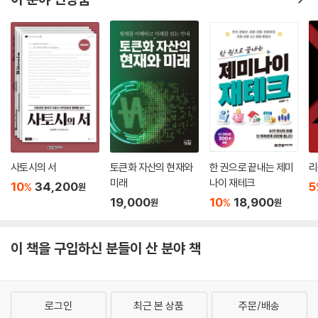
사토시의 서
토큰화 자산의 현재와
한 권으로 끝내는 제미
리
미래
나이 재테크
10
34,200
5
%
원
19,000
10
18,900
%
원
원
이 책을 구입하신 분들이 산 분야 책
로그인
최근 본 상품
주문/배송