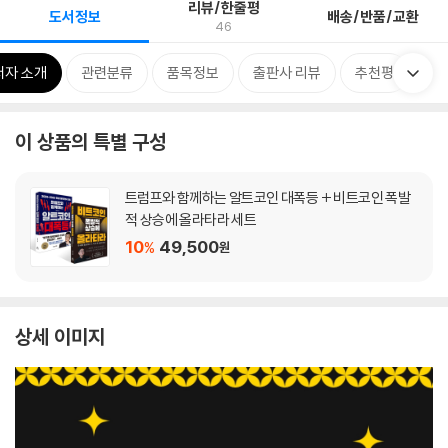
리뷰/한줄평
도서정보
배송/반품/교환
46
저자 소개
관련분류
품목정보
출판사 리뷰
추천평
이 상품의 특별 구성
트럼프와 함께하는 알트코인 대폭등 + 비트코인 폭발
적 상승에 올라타라 세트
10
49,500
%
원
상세 이미지