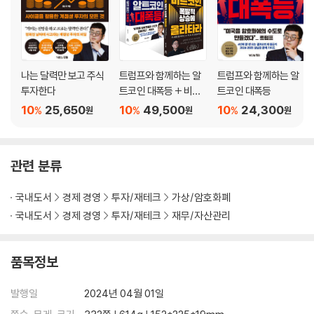
나는 달력만 보고 주식
트럼프와 함께하는 알
트럼프와 함께하는 알
투자한다
트코인 대폭등 + 비트
트코인 대폭등
코인 폭발적 상승에 올
10
25,650
10
49,500
10
24,300
%
%
%
원
원
원
라타라 세트
관련 분류
국내도서
경제 경영
투자/재테크
가상/암호화폐
국내도서
경제 경영
투자/재테크
재무/자산관리
품목정보
발행일
2024년 04월 01일