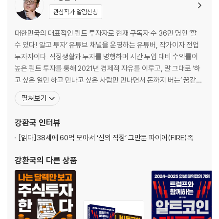
관심작가 알림신청
08 상승장에만 투자하라
09 리스크 관리
대한민국의 대표적인 퀀트 투자자로 현재 구독자 수 36만 명인 ‘할
10 소형 코인 효과
수 있다! 알고 투자’ 유튜브 채널을 운영하는 유튜버, 작가이자 전업
11 시장과 개별 코인을 동시에 추종하는 듀얼 모멘텀 전략
투자자이다. 직장생활과 투자를 병행하며 시간 투입 대비 수익률이
12 듀얼 모멘텀 전략의 실행
높은 퀀트 투자를 통해 2021년 경제적 자유를 이루고, 말 그대로 ‘하
13 짧게 수익 얻고 빨리 되파는 변동성 돌파 전략
고 싶은 일만 하고 만나고 싶은 사람만 만나면서 돈까지 버는’ 꿈같은
14 비트코인의 계절성 전략
인생을 살고 있다. 독일 함부르크대학교를 졸업했으며 CFA(공인재
펼쳐보기
15 중장기, 단기 전략 요약
무분석가)와 CAIA(공인대체투자분석가) 자격증을 취득했다. 파이
16 코인 논문에 나오는, 내가 직접 검증하지 않은 전략들
어가 되기 전인 2009년부터 2021년까지 KOTRA(대한무역투자진
강환국
인터뷰
흥공사)에서 근무했다. 저서 및 역서로는
PART4 투자의 이론과 현실
[읽다]
38세에 60억 모아서 ‘신의 직장’ 그만둔 파이어(FIRE)족
강환국
의 다른 상품
17 나의 실전 투자
18 투자 심리