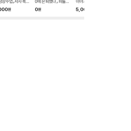
성장수업』저자 북토
0에 은퇴했다』 파돌댁
이야기 4편 공주
음』 김해
온라인 북토크
글씨 연
000
0
5,000
2,000
원
원
원