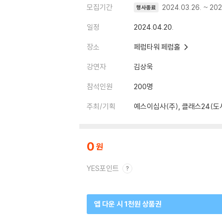
모집기간
2024.03.26. ~ 202
행사종료
일정
2024.04.20.
장소
페럼타워 페럼홀
강연자
김상욱
참석인원
200명
주최/기획
예스이십사(주), 클래스24(도
0
YES포인트
앱 다운 시 1천원 상품권