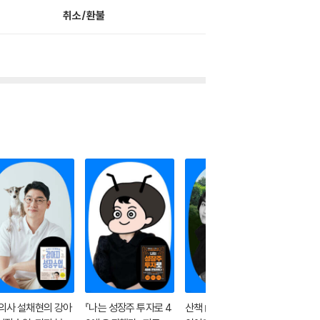
취소/환불
의사 설채현의 강아
『나는 성장주 투자로 4
산책 山冊, 산에서 책
『여덟살