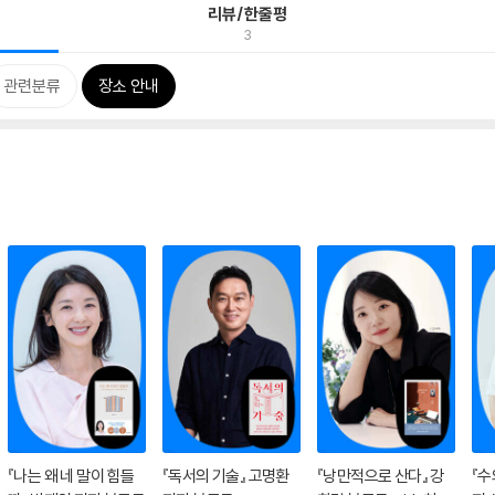
리뷰/한줄평
3
관련분류
장소 안내
『나는 왜 네 말이 힘들
『독서의 기술』 고명환
『낭만적으로 산다』 강
『수