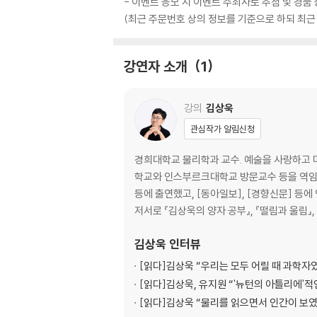
- 이벤트 응모 시 이벤트 주최사로 추첨 및 경
(최근 주문번호 상의 정보를 기준으로 하되 최근
강연자 소개
1
강의
김상욱
관심작가 알림신청
경희대학교 물리학과 교수. 예술을 사랑하고 
학교와 인스부르크대학교 방문교수 등을 역임했다.
등에 출연했고, [동아일보], [경향신문] 
저서로 『김상욱의 양자 공부』, 『떨림과 울림』,
김상욱
인터뷰
[읽다]
김상욱 “우리는 모두 어릴 때 과학자
[읽다]
김상욱, 유지원 “'뉴턴의 아틀리에'적
[읽다]
김상욱 “물리를 읽으면서 인간이 보