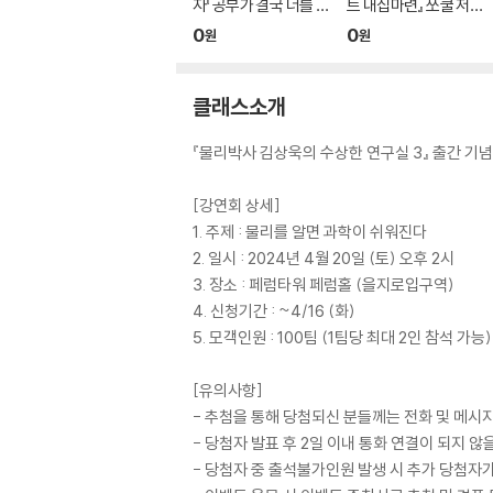
자『공부가 결국 너를 지
트 내집마련』 쏘쿨 저자
켜줄 거야』온라인 북토
온라인 북토크
0
0
원
원
크
클래스소개
『물리박사 김상욱의 수상한 연구실 3』 출간 기
[강연회 상세]
1. 주제 : 물리를 알면 과학이 쉬워진다
2. 일시 : 2024년 4월 20일 (토) 오후 2시
3. 장소 : 페럼타워 페럼홀 (을지로입구역)
4. 신청기간 : ~4/16 (화)
5. 모객인원 : 100팀 (1팀당 최대 2인 참석 가능)
[유의사항]
- 추첨을 통해 당첨되신 분들께는 전화 및 메시
- 당첨자 발표 후 2일 이내 통화 연결이 되지 않
- 당첨자 중 출석불가인원 발생 시 추가 당첨자