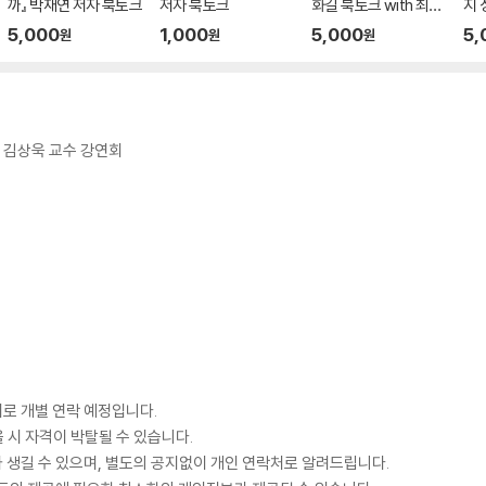
까』 박재연 저자 북토크
저자 북토크
화길 북토크 with 최지
지 
은 (사회)
크
5,000
1,000
5,000
5,
원
원
원
념 김상욱 교수 강연회
지로 개별 연락 예정입니다.
을 시 자격이 박탈될 수 있습니다.
가 생길 수 있으며, 별도의 공지없이 개인 연락처로 알려드립니다.