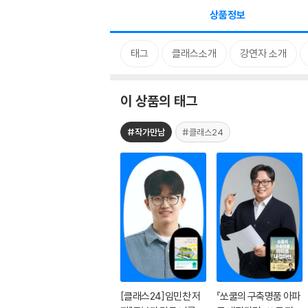
상품정보
태그
클래스소개
강연자 소개
이 상품의 태그
#작가만남
#클래스24
[클래스24]임민찬 저
『쏘쿨의 구축명품 아파