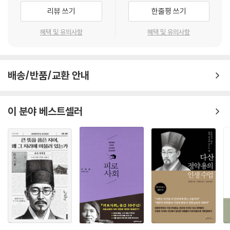
기억하게 했고, 한국불교사에서 보기 드문 추앙의 대상이 되게끔 했다. 의
리뷰 쓰기
한줄평 쓰기
상의 제자들은 스승의 강의를 책으로 엮어내고 스승의 저서를 해석하며 신
라 화엄사상이 대를 이어 펼쳐지도록 했다. 고려 초 균여는 의상의 저술을
혜택 및 유의사항
혜택 및 유의사항
주석하여 그 사상을 계승했고, 고려 말 체원은 의상이 지었다는 발원문을
해석한 책을 펴내 그의 신앙을 선양했다. 조선 시대에는 의상 사상의 핵심
이 담긴 「법계도시」를 선의 관점에서 해석하는 데 큰 관심을 보였다. 조선
배송/반품/교환 안내
후기에는 이를 「법성게」라는 이름으로 의식집에 수록, 불교의식에서 독송
하는 것이 정례화되었고, 이는 현대 불교의식에 남아 의상의 가르침이 후
대로 이어졌음을 보여주는 대표적인 사례가 되었다.
이 분야 베스트셀러