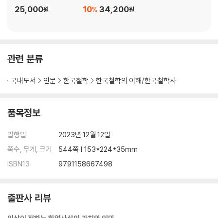
2. 고려의 균여와 『법계도기총수록』, 그리고 체원
25,000
10
34,200
%
원
원
3. 조선의 김시습과 유문
7장 의상과 한국 불교
관련 분류
1. 의상의 생애
2. 의상의 화엄사상
국내도서
인문
한국철학
한국철학의 이해/한국철학사
3. 의상 사상의 의의
품목정보
발행일
2023년 12월 12일
쪽수, 무게, 크기
544쪽 | 153*224*35mm
ISBN13
9791158667498
출판사 리뷰