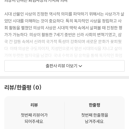
의상이 전하는 화엄사상의 가치와 의미
시대 산물인 사상의 진정한 역사적 의미를 파악하기 위해서는 사상가가 살
았던 시대를 이해하는 것이 중요하다. 특히 독자적인 사상을 정립하고 사
회 활동을 펼쳤던 의상의 사상은 시대적 맥락 속에서 살펴볼 때 진정한 평
가가 가능하다. 의상이 활동한 7세기 중반은 신라 사회의 변혁기였고, 삼
국 간 갈등 속에서 신라의 국가적 특성이 강화되며 새로운 문화가 꽃피웠
다. 이때 의상은 구도자이자, 지성인으로서 앞선 시대의식을 지니고 살아
가며 뚜렷한 발자국을 남겼다. 국내 수학과 당 유학을 통해 독자적인 화엄
사상을 정립한 의상은 귀국 후 활동에서 수준 높은 화엄사상가의 면모를
출판사 리뷰 더보기
견지하는 동시에 올바른 수행자의 모습을 보여주었다. 또 화엄사상을 널리
펴면서 신라사회의 화합과 안정에 크게 기여했다. 골품제 사회 속에서 의
상은 화엄사상의 평등과 조화의 교리를 설파하고 실천했다. 특히 보통 사
리뷰/한줄평
0
람들을 중심으로 한 교단 운영은 시대가 요구하는 종교의 역할을 보여주었
다.
리뷰
한줄평
시대 속에서 피어나는 의상의 흔적과 현대적 가르침
첫번째 리뷰어가
첫번째 한줄평을
되어주세요.
남겨주세요.
의상의 사상과 실천행은 신라는 물론 고려와 조선 시대에도 계속 의상을