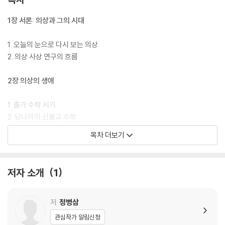
1장 서론: 의상과 그의 시대
1. 오늘의 눈으로 다시 보는 의상
2. 의상 사상 연구의 흐름
2장 의상의 생애
1. 출가 수학 시기
2. 당나라의 신불교 수학
3. 화엄교단의 교학과 실천
목차 더보기
3장 의상의 저술
저자 소개
1
1. 『일승법계도』
2. 강의록과 『화엄경문답』
3. 「백화도량발원문」과 발원문류
저
정병삼
4. 기타
관심작가 알림신청