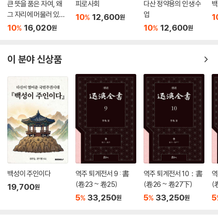
큰 뜻을 품은 자여, 왜
피로사회
다산 정약용의 인생 수
백
그 자리에 머물러 있는
업
10
12,600
1
%
원
가
10
16,020
10
12,600
%
%
원
원
이 분야 신상품
백성이 주인이다
역주 퇴계전서 9 : 書
역주 퇴계전서 10：書
역
(卷23 ~ 卷25)
(卷26 ~ 卷27下)
(
19,700
원
5
33,250
5
33,250
5
%
%
원
원