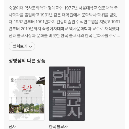
4장 의상의 화엄사상
숙명여대 역사문화학과 명예교수. 1977년 서울대학교 인문대학 국
사학과를 졸업하고 1991년 같은 대학원에서 문학박사 학위를 받았
1. 법계연기: 상입상즉과 중도
다. 1983년부터 1991년까지 간송미술관 수석연구원을 지냈고 1991
2. 연기와 성기
년부터 2019년까지 숙명여자대학교 역사문화학과 교수로 재직했다.
3. 수행과 성불론
신라 불교사상과 문화를 비롯한 한국 불교사와 한국 문화사를 주로
4. 해인설
연구하고 있다. 주요 저서로 『의상화엄사상 연구』, 『그림으로 보는 불
펼쳐보기
5. 교판론
교이야기』, 『나는 오늘 사찰에 간다』, 『일연과 삼국유사』, 공저로 『우
6. 의상 화엄사상의 특징
리문화의 황금기 진경시대』, 『신앙과 사상으로 본 불교전통의 흐름』,
정병삼
의 다른 상품
『한국 불교사 연구 입문』 등이 있다. 주
5장 의상의 신앙
1. 일승사상과 사회의식
2. 미타신앙과 일승정토
3. 관음신앙과 신라 불국토
6장 의상 화엄사상의 계승
1. 신라의 삼대기
산사
한국 불교사