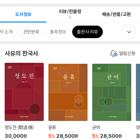
리뷰/한줄평
도서정보
배송/반품/교환
0
자 소개
관련분류
품목정보
출판사 리뷰
사유의 한국사
알림신청
정도전 (鄭道傳)
윤휴
균여
양
30,000
5
28,500
5
28,500
3
%
%
원
원
원