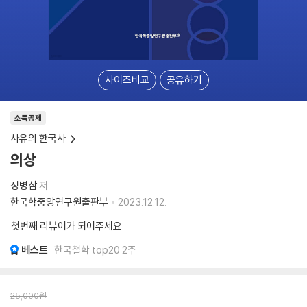
사이즈비교
공유하기
소득공제
사유의 한국사
의상
정병삼
저
한국학중앙연구원출판부
2023.12.12.
첫번째 리뷰어가 되어주세요
베스트
한국철학 top20 2주
25,000
원