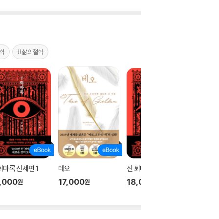
학
#삶의철학
퇴마록 신세편 1
테오
신 퇴마록 신세편 3
신 퇴마록
,000
17,000
18,000
18,00
원
원
원