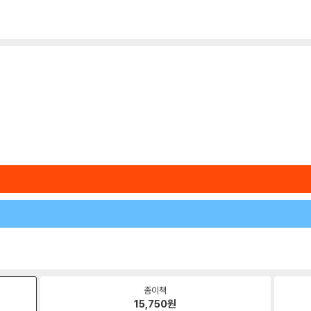
종이책
15,750
원