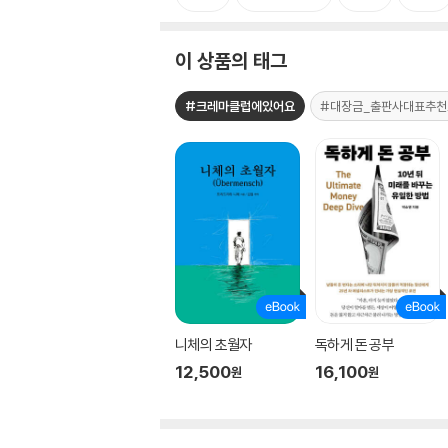
이 상품의 태그
#크레마클럽에있어요
#대장금_출판사대표추천
니체의 초월자
독하게 돈 공부
12,500
16,100
원
원