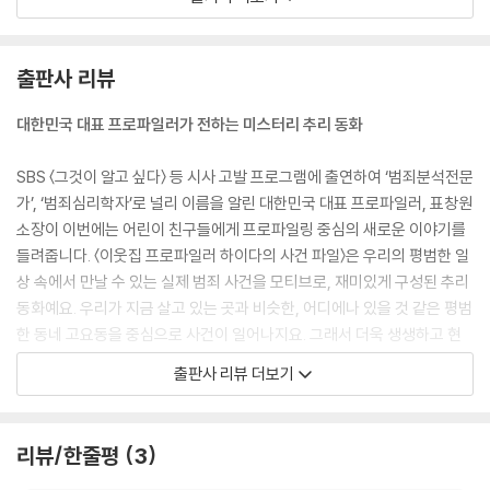
과한 한새가 단독 수사를 진행한다. 그러던 중 주말 B반의 친목을 쌓기 위
해 만들어진 단체 채팅방에 초대받는다.
그런데, 채팅방 이름이 ‘귀신 잡기'? 심상치 않은 이름의 채팅방은 보이지
출판사 리뷰
않는 감옥이 되어 한새의 수사를 방해하고 괴롭히는데……!
대한민국 대표 프로파일러가 전하는 미스터리 추리 동화
SBS 〈그것이 알고 싶다〉 등 시사 고발 프로그램에 출연하여 ‘범죄분석전문
가’, ‘범죄심리학자’로 널리 이름을 알린 대한민국 대표 프로파일러, 표창원
소장이 이번에는 어린이 친구들에게 프로파일링 중심의 새로운 이야기를
들려줍니다. 〈이웃집 프로파일러 하이다의 사건 파일〉은 우리의 평범한 일
상 속에서 만날 수 있는 실제 범죄 사건을 모티브로, 재미있게 구성된 추리
동화예요. 우리가 지금 살고 있는 곳과 비슷한, 어디에나 있을 것 같은 평범
한 동네 고요동을 중심으로 사건이 일어나지요. 그래서 더욱 생생하고 현
실감 넘치는 미스터리가 펼쳐진답니다. 동화가 끝난 후에는 표창원 소장이
출판사 리뷰 더보기
쓴 ‘표 소장의 추리 매뉴얼’을 통해 추리 용어와 상식, 배경지식을 얻을 수
있어요. 추리 퀴즈를 통해 실전 추리 연습도 할 수 있고요. 책을 다 읽고 나
면 추리가 어렵지 않게 느껴지는 것은 물론, 읽다 보면 풍부한 상상력과 매
리뷰/한줄평
3
서운 논리력, 추리력도 자연스럽게 얻을 거예요.