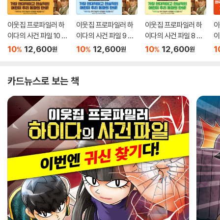
이웃집 프로파일러 하
이웃집 프로파일러 하
이웃집 프로파일러 하
이
이다의 사건 파일 10 마
이다의 사건 파일 9 흑
이다의 사건 파일 8 시
이
지막 대결
과 백의 격돌
우님의 탄생
이
10
12,600
10
12,600
10
12,600
1
%
%
%
원
원
원
카드뉴스로 보는 책