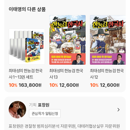
이태영
의 다른 상품
최태성의 한능검 한국
최태성의 한능검 한국
최태성의 한능검 한국
사 1~13권 세트
사 13
사 12
10
163,800
10
12,600
10
12,600
%
%
%
원
원
원
기획
표창원
관심작가 알림신청
표창원은 경찰청 범죄심리분석 자문위원, 대테러협상실무 자문위원