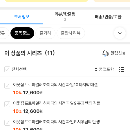
리뷰/한줄평
도서정보
배송/반품/교환
3
분류
품목정보
줄거리
출판사 리뷰
이 상품의 시리즈
11
알림신청
전체선택
품절포함
이웃집 프로파일러 하이다의 사건 파일 10 마지막 대결
10
12,600
%
원
이웃집 프로파일러 하이다의 사건 파일 9 흑과 백의 격돌
10
12,600
%
원
이웃집 프로파일러 하이다의 사건 파일 8 시우님의 탄생
10
12,600
%
원