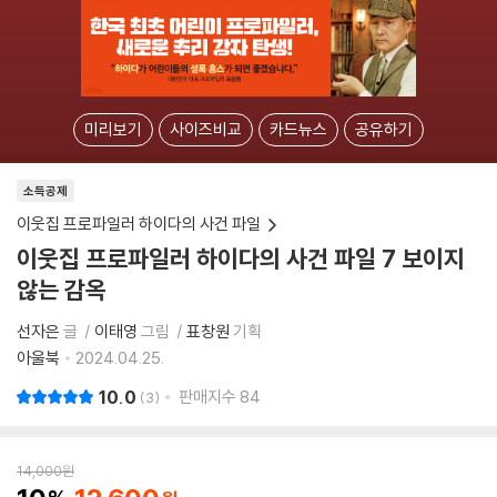
미리보기
사이즈비교
카드뉴스
공유하기
소득공제
이웃집 프로파일러 하이다의 사건 파일
이웃집 프로파일러 하이다의 사건 파일 7 보이지
않는 감옥
선자은
글
이태영
그림
표창원
기획
아울북
2024.04.25.
10.0
판매지수
84
3
14,000
원