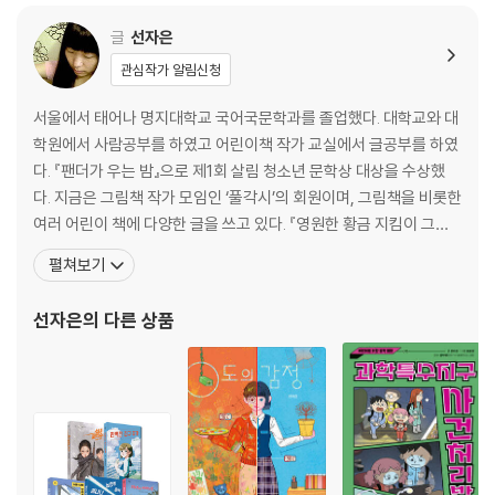
글
선자은
관심작가 알림신청
서울에서 태어나 명지대학교 국어국문학과를 졸업했다. 대학교와 대
학원에서 사람공부를 하였고 어린이책 작가 교실에서 글공부를 하였
다. 『팬더가 우는 밤』으로 제1회 살림 청소년 문학상 대상을 수상했
다. 지금은 그림책 작가 모임인 ‘풀각시’의 회원이며, 그림책을 비롯한
여러 어린이 책에 다양한 글을 쓰고 있다. 『영원한 황금 지킴이 그리
핀』, 『꼬마해녀와 물할망』, 『상여 나가는 날』을 비롯한 다수의 그림책
펼쳐보기
과 동화책 『위험한 게임 마니또』, 『화장실 귀』, 게임왕』, 『예쁜 얼굴
팝니다』, 『화장실 귀』, 『그날의 기억』 등을 썼다. 또 『계약자』『빨간 지
선자은
의 다른 상품
붕의 나나』, 『엘리스 월드』