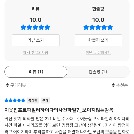
정의로운 일에 용기를 내 가는 하이다와 친구들
리뷰
한줄평
10.0
10.0
〈이웃집 프로파일러 하이다의 사건 파일〉은 어린이 프로파일러 하이다와
친구들이 미스터리한 사건 파일을 중심으로 벌어지는 사건을 해결해 가며
사회의 정의를 찾아가는 동화예요. 우리 사회가 서로 믿고 안심하며 살아
리뷰 쓰기
한줄평 쓰기
갈 수 있는 곳이 되려면, 어떤 순간에도 정의는 꼭 지켜져야 하지요. 정의로
운 행동을 하면 손해를 본다고 생각하는 사람들도 있지만, 긴 역사를 돌이
혜택 및 유의사항
혜택 및 유의사항
켜 보면 정의는 때로 천천히 오지만 반드시 온다는 것을 알 수 있어요.
리뷰
1
한줄평
2
정의를 지키는 일은 대단하고 특별한 사람만 할 수 있는 게 아니에요. 책 속
에는 여러분과 닮은, 평범한 수사대 친구들이 나오는데요. 하나씩 특기를
구매리뷰
추천순
가졌지만 아픔과 상처, 그리고 부족한 점도 많이 있어요. 수사대 친구들은
처음에는 허둥대지만 힘을 합쳐 사건을 하나씩 해결해 나갈 거예요. 그 과
정에서 진짜 정의를 실현하게 되지요. 이 책을 읽는 어린이 친구들도 수사
종이책
구매
대의 대원이 되어 함께 사건을 해결해 보세요. 그리고 주위를 둘러보세요.
이웃집프로파일러하이다의사건파일7_보이지않는감옥
어딘가에 내가 용기 내 주길 기다리는 사건들이 있을지도 모릅니다.
귀신 찾기 의뢰를 받은 221 비밀 수사대. ＜이웃집 프로파일러 하이다의
사건 파일＞ 시리즈를 읽다 보면 명탐정 코난이 생각난다. 자신이 탐정이
☞ 이 책을 먼저 읽은 ‘어린이 추리 평가단’이 보낸 뜨거운 찬사
라고 이야기하며 추리를 하고 사건을 해결해 나가던 코난의 모습을 만화로