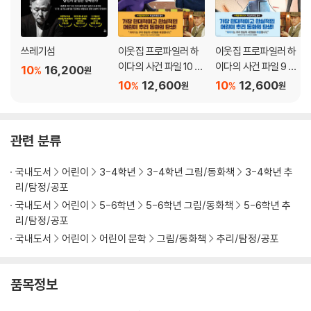
쓰레기섬
이웃집 프로파일러 하
이웃집 프로파일러 하
이다의 사건 파일 10 마
이다의 사건 파일 9 흑
10
16,200
%
원
지막 대결
과 백의 격돌
10
12,600
10
12,600
%
%
원
원
관련 분류
국내도서
어린이
3-4학년
3-4학년 그림/동화책
3-4학년 추
리/탐정/공포
국내도서
어린이
5-6학년
5-6학년 그림/동화책
5-6학년 추
리/탐정/공포
국내도서
어린이
어린이 문학
그림/동화책
추리/탐정/공포
품목정보