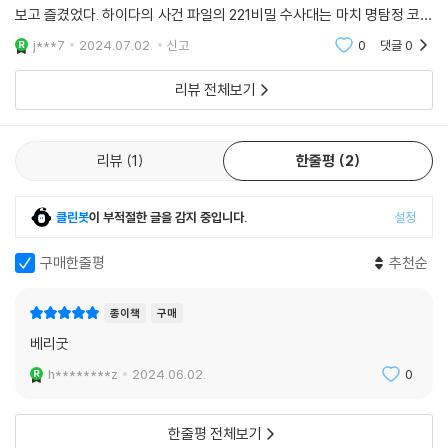
보고 즐겼었다. 하이다의 사건 파일의 221비밀 수사대는 마치 명탐정 코난
“〈해리 포터〉만큼 흥미진진하다.”_2학년 조*린
속 어린이 탐정단이 떠오른다. 각자의 역할과 서로 조화를 이루며 사건을
j***7
2024.07.02.
신고
0
댓글
0
해결해 나가는 2
“〈셜록 홈스〉 보는 것처럼 재미있다!”_2학년 이*루, 이*라
리뷰 전체보기
“추리 소설 마니아인데 멈출 수 없는 재미가 있었어요.”_4학년 권*서
리뷰
1
한줄평
2
“친구들에게 읽어 주고 싶은 책.”_5학년 이*준
클린봇
이 부적절한 글을 감지 중입니다.
설정
“내가 본 어떤 추리 동화보다 재미있다.”_5학년 김*희
구매한줄평
추천순
“안 돼! 이 책은 너무 재미있어서 나만 읽고 싶어요. 저도 프로파일러가 되
어 사건을 파헤쳐 나가는 어린이 수사 대원이 되고 싶어요. 억울한 사고를
종이책
구매
당하는 친구들을 위해 정의로운 프로파일러가 되어 가는 이 책의 여정이
베리굿
기대돼요.”_5학년 김*우
h********z
2024.06.02.
0
“내가 어린이 수사 대원이 되어 책 속에서 같이 호흡하고 움직이는 것 같
다.”_4학년 김*은
한줄평 전체보기