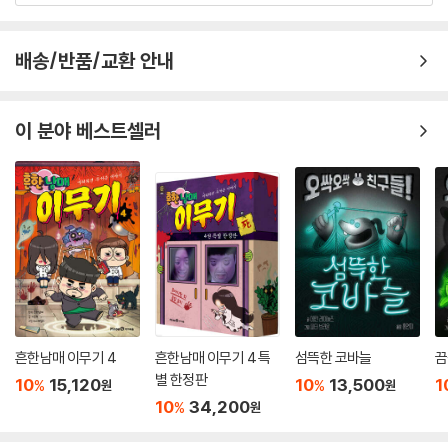
“추리 동화가 이렇게 재미있는 줄 처음 알았어요!”_4학년 이*서
배송/반품/교환 안내
“나도 프로파일러한테 스카우트를 당하고 싶다.”_5학년 김*
이 분야 베스트셀러
흔한남매 이무기 4
흔한남매 이무기 4 특
섬뜩한 코바늘
끔
별 한정판
10
15,120
10
13,500
1
%
%
원
원
10
34,200
%
원