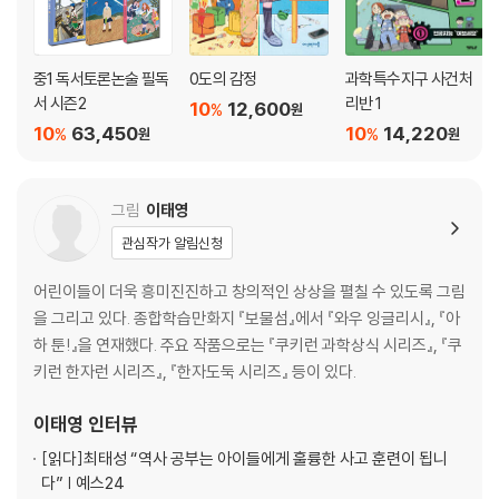
중1 독서토론논술 필독
0도의 감정
과학특수지구 사건처
서 시즌2
리반 1
10
12,600
%
원
10
63,450
10
14,220
%
%
원
원
그림
이태영
관심작가 알림신청
어린이들이 더욱 흥미진진하고 창의적인 상상을 펼칠 수 있도록 그림
을 그리고 있다. 종합학습만화지 『보물섬』에서 『와우 잉글리시』, 『아
하 툰!』을 연재했다. 주요 작품으로는 『쿠키런 과학상식 시리즈』, 『쿠
키런 한자런 시리즈』, 『한자도둑 시리즈』 등이 있다.
이태영
인터뷰
[읽다]
최태성 “역사 공부는 아이들에게 훌륭한 사고 훈련이 됩니
다” | 예스24