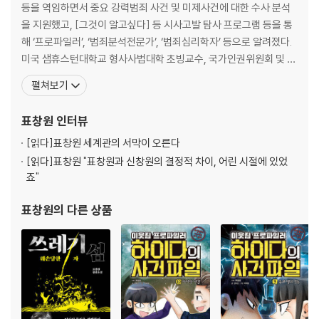
등을 역임하면서 중요 강력범죄 사건 및 미제사건에 대한 수사 분석
을 지원했고, [그것이 알고싶다] 등 시사고발 탐사 프로그램 등을 통
해 ‘프로파일러’, ‘범죄분석전문가’, ‘범죄심리학자’ 등으로 알려졌다.
미국 샘휴스턴대학교 형사사법대학 초빙교수, 국가인권위원회 및 법
무부 자문위원 등을 지냈다. 2012년 12월 제18대 대선 당시 불거진
펼쳐보기
국정원의 여론조작 의혹 사건을 철저히 수사해야 한다는 주장을 했다
가 경찰대학 교수의 ‘정치적 중립 위반’이라는 공격을 받았고, 철저한
표창원
인터뷰
수사를 계속적으로 촉구하기 위해 경찰대학 교수직
[읽다]
표창원 세계관의 서막이 오른다
[읽다]
표창원 "표창원과 신창원의 결정적 차이, 어린 시절에 있었
죠"
표창원
의 다른 상품