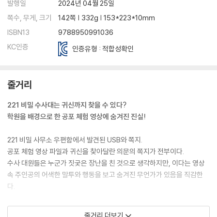
발행일
2024년 04월 25일
쪽수, 무게, 크기
142쪽 | 332g | 153*223*10mm
ISBN13
9788950991036
KC인증
인증유형 : 적합성확인
줄거리
221 비밀 수사대는 귀신까지 찾을 수 있다?
학원을 배경으로 한 공포 체험 영상에 숨겨진 진실!
221 비밀 사무소 우편함에서 발견된 USB와 쪽지.
공포 체험 영상 파일과 귀신을 찾아달란 의문의 쪽지가 전부이다.
수사 대원들은 누군가 짓궂은 장난을 친 것으로 생각하지만, 이다는 영상
속 주인공의 어색한 말투와 행동을 보고 숨겨진 무언가가 있음을 직감한
다.
수사 대원들은 영상 속 배경인 일등만 학원으로 향하고 입학 테스트에 통
줄거리 더보기