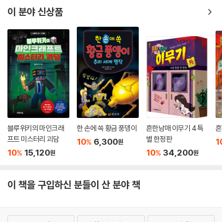
이 분야 신상품
블루위키의 마인크래
한 손에 쏙 황금 풍뎅이
흔한남매 이무기 4 특
흔
프트 미스터리 괴담
별 한정판
10
6,300
1
%
원
10
15,120
10
34,200
%
%
원
원
이 책을 구입하신 분들이 산 분야 책