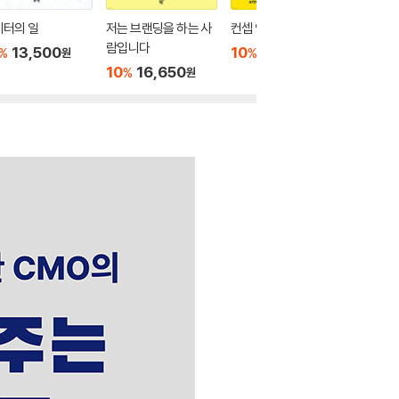
케터의 일
저는 브랜딩을 하는 사
컨셉 언어 수업
감각의 
람입니다
13,500
10
17,100
10
2
%
%
%
원
원
10
16,650
%
원