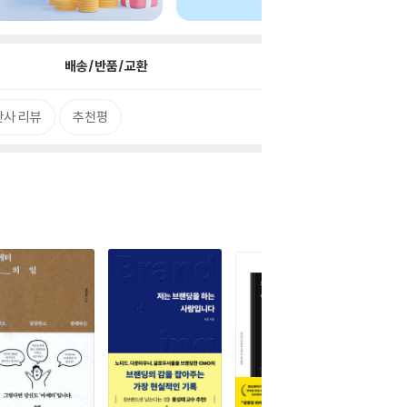
배송/반품/교환
판사 리뷰
추천평