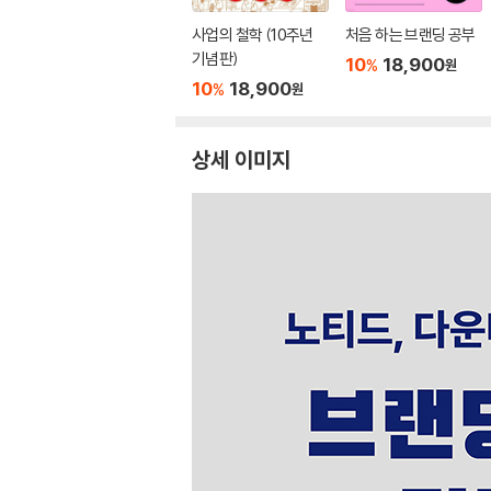
사업의 철학 (10주년
처음 하는 브랜딩 공부
기념판)
10
18,900
%
원
10
18,900
%
원
상세 이미지