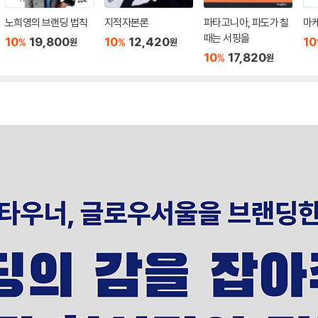
노희영의 브랜딩 법칙
지적자본론
파타고니아, 파도가 칠
마
때는 서핑을
10
19,800
10
12,420
10
%
%
원
원
10
17,820
%
원