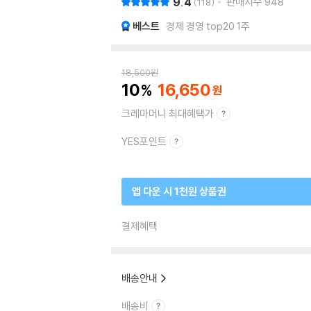
9.4
판매지수
948
118
베스트
경제 경영 top20 1주
18,500
원
10
16,650
크레마머니 최대혜택가
YES포인트
앱 다운 시 1천원 상품권
결제혜택
배송안내
배송비