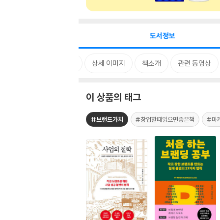
도서정보
태그
상세 이미지
책소개
관련 동영상
이 상품의 태그
#브랜드가치
#창업할때읽으면좋은책
#마