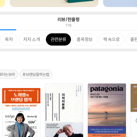
리뷰/한줄평
118
목차
저자 소개
관련분류
품목정보
책 속으로
출
케터는보라
#브랜딩잘하는법