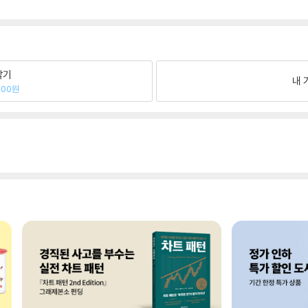
팔기
내 
800원