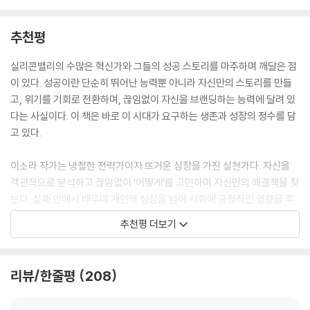
내가 진정으로 원하는 게 뭔지 자문해 보자. 정정당당한 페어플레이를 고
똑같은 일을 해도 누군가는 모든 게 다 자기 성과인 것처럼 떠벌려서 모든
추천평
집하며 승진에서 밀려나는 것인지, 아니면 나만의 방식으로 인정받고 승진
보상을 가져가고, 누군가는 어려운 일을 해내고도 성과가 묻혀 버린다. 이
해서 더 높은 연봉을 받고 내가 원하는 동네에 정착해 풍요로운 삶을 영위
둘의 차이는 명확하다. ‘자신을 드러냈느냐, 그렇지 않았느냐.’ 이 예시에서
실리콘밸리의 수많은 혁신가와 그들의 성공 스토리를 마주하며 깨달은 점
하는 것인지 말이다. 이 책을 읽고 있는 사람이라면 아마 이미 ‘일잘러’일
중요한 것은 전자의 뻔뻔함에 분노하기보다 이 세상이 돌아가는 룰을 익히
이 있다. 성공이란 단순히 뛰어난 능력뿐 아니라 자신만의 스토리를 만들
텐데, 여기에 ‘포장까지 잘하는 스킬’이 장착된다면 그야말로 훨훨 날아갈
고 적용하는 데 있다. ‘일을 했으면 티를 내라.’ ‘자신의 기분에 따른 언행을
고, 위기를 기회로 전환하며, 끊임없이 자신을 브랜딩하는 능력에 달려 있
수 있을 것이라 믿어 의심치 않는다.
조심하라.’ 이것이 알맞은 인정과 보상을 받고 롱런하는 비결이다. 직장에
다는 사실이다. 이 책은 바로 이 시대가 요구하는 생존과 성장의 정수를 담
---「성실한 바보가 되지 않기 위한 생존법」중에서
서 인정받는 일은 무척 중요하다. 하루의 1/3을 할애하는 직장 생활에 활기
고 있다.
가 돈다면 당신은 자신감을 얻고 더 나은 결과를 만드는 선순환을 만들 수
궁극적으로 커리어 계획은 가치에 기반해야 한다. 나에게 가장 의미 있는
있다. 그러므로 똑똑하게 일하고 나의 가치를 높이는 일은 그저 연봉을 높
이소라 작가는 냉철한 전략가이자 뜨거운 심장을 가진 실천가다. 자신을
것은 무엇인가? 내 삶에서 가장 가치 있는 것은 무엇인가? 나는 어떤 문제
이고 경력을 쌓기 위해서뿐만 아니라 인생 전반을 건강하고 의미 있게 만
객관적으로 분석하고 끊임없이 ‘어떻게’를 고민하며 자신만의 해결책을 찾
를 해결하는 사람이고 싶은가? 나는 어떤 성취를 남기고 싶은가? 이런 질
드는 데 큰 영향을 미친다.
는다. 실패 안에서 배우며 개인의 성장을 넘어 사회에 긍정적인 영향을 주
문들이 목표 설정의 출발점이 되어야 한다.
고자 하는 진취적인 태도는 실리콘밸리가 추구하는 혁신의 정신과도 맞닿
---「영향력 있는 사람이 되면 직함은 따라온다」중에서
추천평 더보기
평범한 직장인이 거대 기업의 임원이 된 비결
아 있다. 넷플릭스, 메타, 틱톡이라는 화려한 경력 이면에 숨은 고난과 역
“같이 일하고 싶은 사람 되기”
경, 그리고 극복 과정을 놀랍도록 진솔하게 펼쳐 보인다. 이는 단순한 성공
때론 나의 강점을 찾기 위해 타인의 눈을 빌려야 한다. 내가 어떤 사람인지
담이 아니라 한 인간이 어떻게 자신의 삶을 주체적으로 마케팅하는지, 악
알기 위해 끊임없이 나에 대해 몰두하는 것보다, 나를 지켜보는 주변 사람
리뷰/한줄평
208
여성, 동양인, 유학생, 이혼한 싱글맘이 실리콘밸리의 핵심 인재가 될 수
조건 속에서도 어떻게 자신만의 길을 개척해 나가는지에 대한 생생한 기록
들의 의견을 들을 때 의외의 진실을 알게 될 때가 있다. 그런 의미에서 회사
있었던 비결은 무엇일까? 이소라 저자는 직장 생활에 불리한 타이틀을 갖
이다.
의 성과 평가는 당신이 귀담아듣고 직시해야 할 중요한 거울이라고도 할
고 있었지만 모두가 선망하는 글로벌 공룡 테크 기업인 넷플릭스, 메타, 틱