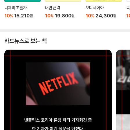
니체의 초월자
내면 근력
오디세이아
독
10
15,210
10
19,800
10
24,300
1
%
%
%
원
원
원
카드뉴스로 보는 책