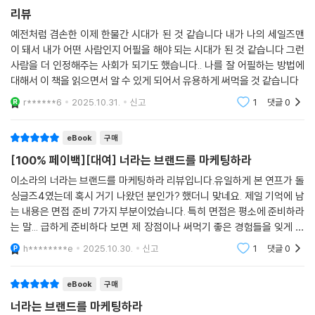
로 내가 설득해야 할 고객은 ‘나 자신’이다. 내가 납득할 수 없는 목표는 오
리뷰
대학생 때부터 함께 웃고 울며 커리어를 쌓는 과정을 지켜봐 온 친구로서
래가지 못한다. 남들이 부러워할 커리어보다 내가 즐겁게 감당할 수 있는
자신 있게 말할 수 있다. 《너라는 브랜드를 마케팅하라》는 커리어를 성장
예전처럼 겸손한 이제 한물간 시대가 된 것 같습니다 내가 나의 세일즈맨
일을 찾아 성장시키고 확장해야 한다. 이토록 경쟁이 치열한 세상에서, 자
시키고 싶은 한국 여성이라면 꼭 읽어야 할 책이다. ‘소라언니’라는 이름처
이 돼서 내가 어떤 사람인지 어필을 해야 되는 시대가 된 것 같습니다 그런
기 브랜딩과 마케팅은 이제 선택이 아닌 필수다.
럼 진짜 친언니가 알려 주는 인생과 커리어에 대한 지침이 담겨 있다. 솔직
사람을 더 인정해주는 사회가 되기도 했습니다.. 나를 잘 어필하는 방법에
대해서 이 책을 읽으면서 알 수 있게 되어서 유용하게 써먹을 것 같습니다
함과 당당함, 그리고 그녀만의 매력이 진하게 담긴 이 책을 추천한다.
r******6
2025.10.31.
신고
1
댓글
0
- 박예슬 (전 구글 플레이 미국 본사 운영매니저, 현 애쉬베리 대표)
eBook
구매
《너라는 브랜드를 마케팅하라》는 화려한 겉모습 이면의 치열한 삶과 성장
기를 담은 한 인간의 솔직한 고백이다. 자신의 이야기를 통해 많은 사람이
[100% 페이백][대여] 너라는 브랜드를 마케팅하라
자신과 같은 시행착오를 줄이고 더 단단해지길 바라는 마음이 깊이 전해진
이소라의 너라는 브랜드를 마케팅하라 리뷰입니다.유일하게 본 연프가 돌
다. 자기 인생의 방향을 찾고 싶다면 이 책이 따뜻한 이정표가 되어 줄 것이
싱글즈4였는데 혹시 거기 나왔던 분인가? 했더니 맞네요. 제일 기억에 남
다.
는 내용은 면접 준비 7가지 부분이었습니다. 특히 면접은 평소에 준비하라
는 말... 급하게 준비하다 보면 제 장점이나 써먹기 좋은 경험들을 잊게 되
- 김경민 (500글로벌매니지먼트코리아 대표)
더라고요 그 부분을 잘 생각하며 면접에 임하는게 최고인 것 같습니다. 그
h********e
2025.10.30.
신고
1
댓글
0
리고 필요한 영어
한국의 당돌한 소녀가 홀로 유학길을 떠나 글로벌 빅테크 기업의 임원이
되기까지, 치열하게 고민하고 부딪힌 경험에서 나온 진심 어린 조언에는
eBook
구매
저자만이 줄 수 있는 솔직함과 명쾌함이 드러난다. 다양한 사람을 만나며
너라는 브랜드를 마케팅하라