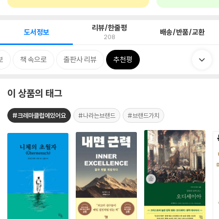
리뷰/한줄평
도서정보
배송/반품/교환
208
보
책 속으로
출판사 리뷰
추천평
이 상품의 태그
#크레마클럽에있어요
#나라는브랜드
#브랜드가치