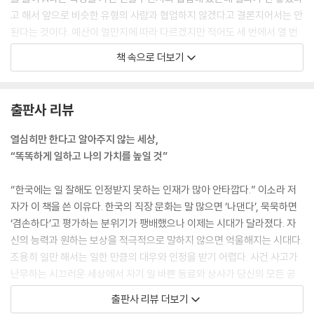
왜 당신의 무대를 한국으로 국한하는가?
고 해서 앞으로 비슷한 유형의 사람과 협업하지 않겠다고 결론지어서는 안
언젠간 내 사업을 하고 싶다면 평판 관리가 전부다
된다는 것이다. 예산이 얼만지에 따라 다르겠지만 적어도 세 번에서 열 번
실패하지 않으면 성장도 없다
정도는 유사한 시도를 해 보고 세일즈에 도움이 되는지 안 되는지를 따져
책 속으로 더보기
[소라언니가 알려 주는 회사어 해석하기]
야 한다. 알고리즘은 자주 바뀌고, 때론 좋은 콘텐츠라도 노출이 잘 안 되는
- 그건 어쩌면 “너 바보냐?”라는 뜻일지도
경우도 있다. 항상 거짓 양성(False Positive)과 거짓 음성(False Nega
- 그건 어쩌면 “꺼져! 내 일 아니거든?”이라는 뜻일지도
tive)의 가능성이 있으므로 어떤 결론을 내기 전에는 충분한 경험과 사례
출판사 리뷰
- 그건 어쩌면 “야, 내가 진작에 말했지!”라는 뜻일지도
가 필요하다.
현지인처럼 영어 하는 법
---「커리어는 시행착오 횟수만큼 좋아진다」중에서
열심히만 한다고 알아주지 않는 세상,
인생을 바꾸는 돈 관리, 시간 관리
“똑똑하게 일하고 나의 가치를 높일 것”
밀어 주고 끌어 주는 공동체 만들기
회사 내 이동이든, 외부로의 이직이든, 가장 중요한 것은 자신이 어떤 방향
나를 망치러 온 나의 가족 버리기
으로 성장하고 싶은지에 대한 명확한 비전이다. 그 비전을 향해 지속적으
“한국에는 일 잘해도 인정받지 못하는 인재가 많아 안타깝다.” 이소라 저
워킹맘이라서 오히려 좋아
로 노력하고 준비한다면 적절한 시기에 적절한 기회가 찾아올 것이다.
자가 이 책을 쓴 이유다. 한국의 직장 문화는 말 많으면 ‘나댄다’, 묵묵하면
가족은 혼자 꾸려 나갈 수 없다
---「플랜 B는 회사 안에도 있다」중에서
‘겸손하다’고 평가하는 분위기가 팽배했으나 이제는 시대가 달라졌다. 자
가스라이팅이라는 그림자
신의 능력과 원하는 보상을 적극적으로 말하지 않으면 억울해지는 시대다.
[소라언니가 알려 주는 관계의 신호등]
멘토를 찾는 과정은 결혼 상대를 찾는 것과는 다르다. 내가 원하는 요소를
조용히 일만 해서는 일한 만큼의 대우와 인정을 받기 어렵다. 사건 사고가
모두 갖춘 사람이 아니어도 된다는 뜻이다. 멘토는 여럿 가질 수 있다. 최고
난무하는 시끄러운 세상에서 자기 일 바쁜 동료와 상사가 당신의 모든 공
에필로그 소라에게
의 능력을 가진 한 사람 한 사람씩, 어벤져스처럼 말이다.
로를 알아주기 힘들기 때문이다. 그래서 비슷한 능력치를 가졌음에도 성과
출판사 리뷰 더보기
---「좋은 멘티가 좋은 멘토를 얻는다」중에서
를 어필하는 사람이 더 빠르게 성공하는 아이러니가 발생하기도 한다.