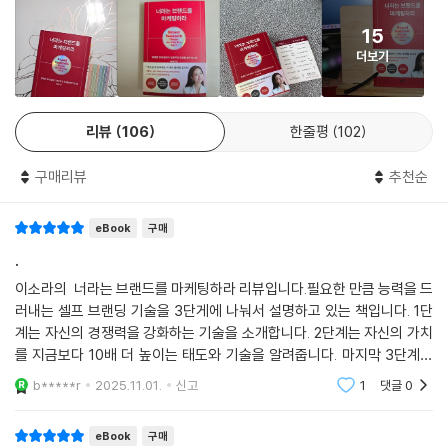
“_______라는 브랜드를 마케팅하라”
15
나를 위한 커리어를 쌓는 것이 더욱 중요해진 시대다. 직장 생활에서 조직
‘막막한 인생, 어떻게 살아야 할지 모르겠다.’ ‘지금처럼 계속 일하는 게 맞
더보기
의 니즈도 중요하지만, 결국 나의 니즈도 채울 수 있을 때 비로소 내가 쓰는
을까?’ 살면서 자주 맞닥뜨리는 질문들이다. ‘나’를 브랜딩한다는 것은 결
시간과 노력에 가치가 생긴다. 나에게 중요한 것을 챙길 줄 아는 태도가 남
국 내가 원하는 것이 무엇인지를 명확히 정하겠다는 말과 같다. 저자는 전
이 아닌 내가 주도하는 삶을 사는 방법이다. 이 책은 그 방법을 가장 생생한
남편의 가스라이팅에 시달리며 이혼 후 수억 원의 빚을 지지만 무너지지
리뷰
106
한줄평
102
언어로 실용적이고 구체적으로 알려 주고 있다.
않고 일어섰다. 자신이 원하는 것을 명확히 알고 있었기 때문이다. “삶의
- 미키김 (액트투벤처스 대표, 유튜브 〈미키피디아〉 운영자)
기조를 정해 두면 살아가면서 부딪히는 다양한 문제와 선택 앞에서 판단을
구매리뷰
추천순
내리기가 쉽다”는 저자의 말처럼, 당신이 원하는 삶의 모습에 답이 있다.
그녀를 처음 만났던 순간이 아직도 생생하다. ‘인간 코카콜라’. 아니, 굳이
eBook
구매
비유하자면 쨍한 오랜지색의 ‘인간 환타’라는 표현이 딱 어울렸다. 그만큼
또한 어떤 일이든 ‘전략적’으로 접근하는 자세를 잊지 마라. 이는 삶에 큰
.
자신의 가치를 누구보다 잘 알고 탁월하게 표현해내며 처음 본 사람이 몇
변화를 가져다준다. 당신이 바라는 것이 능력을 펼치는 일이라면, 그러나
이소라의 너라는 브랜드를 마케팅하라 리뷰입니다.필요한 만큼 능력을 드
마디만 나눠도 단번에 느낄 수 있을 정도로 강렬했다. 책 속 문장 중 “나는
지금 내가 몸담고 있는 조직, 업계, 국가가 나의 능력을 발휘하기 좋은 장소
러내는 셀프 브랜딩 기술을 3단게에 나눠서 설명하고 있는 책입니다. 1단
언제 어디서든 나의 길을 만들어낸다”라는 표현이 마음 깊이 와닿았다. 나
가 아니라면 나를 인정하는 환경을 찾아 이동하고 기량을 펼칠 수 있다. 눈
계는 자신의 경쟁력을 강화하는 기술을 소개합니다. 2단계는 자신의 가치
역시 새로운 회사, 조직, 과제를 마주할 때마다 늘 ‘김숙진’이라는 아이덴티
앞을 가로막는 문제들을 어떻게 해결할 수 있을지 고민하다 보면 반드시
를 지금보다 10배 더 높이는 태도와 기술을 알려줍니다. 마지막 3단계는
티로 문제를 풀고 새로운 길을 개척해 왔다. 이 책을 읽는 여러분도 어떤 일
최선의 답을 찾게 될 것이다.
인생 전반의 역경을 딛고 단단해지는 삶의 기술을 공유하고 있습니다. 유
을 하든 ○○○이라는 이름으로 자신만의 길을 담대하게 나아가길 바란다.
b*****r
2025.11.01.
신고
1
댓글
0
익하고 좋았어요.
더 나은 ‘내’가 되고 싶다면 ‘나’라는 브랜드를 마케팅하라. 이것은 만족스
- 김숙진 (CJ제일제당 한국마케팅본부장)
eBook
구매
럽지 않았던 인생을 찬란하게 바꿔 줄 마법과도 같은 문장이다. 궁극적으