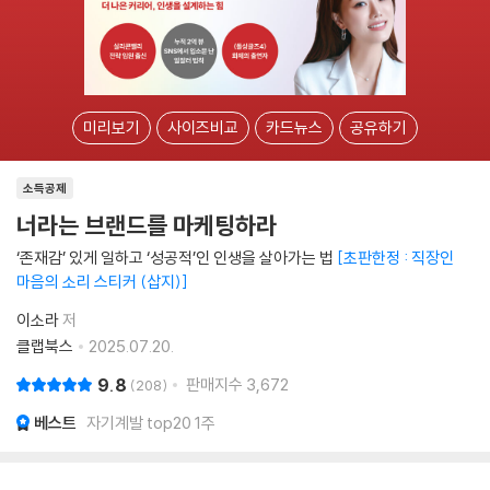
미리보기
사이즈비교
카드뉴스
공유하기
소득공제
너라는 브랜드를 마케팅하라
‘존재감’ 있게 일하고 ‘성공적’인 인생을 살아가는 법
초판한정 : 직장인
마음의 소리 스티커 (삽지)
이소라
저
클랩북스
2025.07.20.
9.8
판매지수
3,672
208
베스트
자기계발 top20 1주