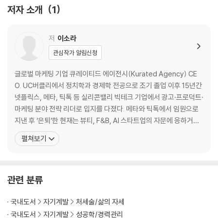
- 월급 올려 주세요
저자 소개
1
- 쟤가 한 게 아니라 내가 한 거예요
- 네가 내 아이디어를 훔쳤어
출근할 때 눈물 나면 업계 잘못 고른 거다
저
이소라
내가 하려는 업의 본질을 파악하라
관심작가 알림신청
플랜 B는 회사 안에도 있다
머슴 같은 주니어, 언젠간 대감집으로 간다
글로벌 마케팅 기업 큐레이티드 에이전시(Kurated Agency) CE
면접 보기 전, 7가지만 명심하라
O. UC버클리에서 정치학과 경제학 전공으로 조기 졸업 이후 15년간
[소라언니가 알려 주는 회사어 배우기 2]
넷플릭스, 메타, 틱톡 등 실리콘밸리 빅테크 기업에서 광고·프로덕트·
- 당신은 형편없는 상사야
마케팅 분야 전략 리더로 입지를 다졌다. 메타와 틱톡에서 임원으로
- 이메일로 전달하면 될 걸 왜 회의를 하는 거야?
지낸 후 ‘은퇴’한 현재는 뷰티, F&B, AI 스타트업의 자문에 응하거나
- 제발 하나하나 참견 좀 하지 마
엔젤 투자자로 활동하고 있으며, 마케팅 에이전시 CEO로서 K-뷰티
펼쳐보기
와 라이프스타일 브랜드를 글로벌 시장의 주류로 선도하는 데 앞장서
PART 2. ‘나’라는 브랜드 성장시키기
고 있다. ‘최고의 대우로 최고를 고용한다’는 고용 철학과 ‘되게 하
나의 가치를 10배 높이는 일터의 기술
라’는 마인드로 창업 1년이 되기 전
관련 분류
결국은 이타적 접근이 이긴다
진심으로 일하는 사람에게 좋은 평판이 따라온다
국내도서
자기계발
처세술/삶의 자세
좋은 멘티가 좋은 멘토를 얻는다
국내도서
자기계발
성공학/경력관리