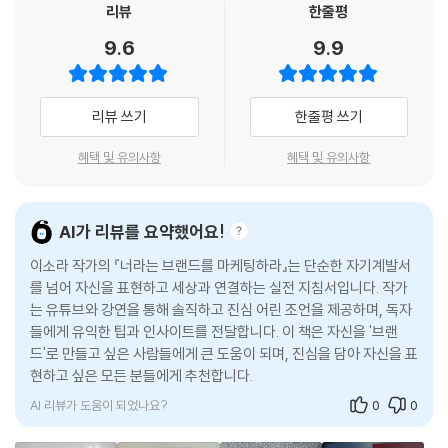
리뷰
한줄평
수 있다.
톡에서 15년간 일했고 현재는 연 매출 100만 달러 규모의 글로벌 마케팅
커리어로 고민하는 이에게는 현실적인 지침서가, 인생의 방향을 고민하는
---「장점을 발굴하는 기술」중에서
9.6
9.9
에이전시 CEO로 활약하고 있다. 수많은 편견과 차별이 무색해질 만큼 거
이에게는 용기를 주는 등대가 되어 줄 것이다. 자신만의 빛나는 브랜드를
대한 커리어를 이룬 성공 요인에는 ‘자신의 의견을 솔직하고 당당하게 전
만들고 싶은 모든 이에게 이 책을 강력히 추천한다.
삶은 정말 뜻대로 되지 않는다. 언제 결혼하고 언제 아이를 낳고 언제 승진
달하는 태도’가 빛을 발했다. 실리콘밸리에서 일할 때 저자는 피드백을 원
할지 상세히 계획하고 맞춰 가려다 보면, 최선의 선택을 놓치거나 잘못된
- 손재권 (실리콘밸리 전문 미디어 더밀크 대표)
리뷰 쓰기
한줄평 쓰기
하는 동료들에게 소비자의 입장에서 별로일 수 있는 부분을 가감 없이 전
결정을 내릴 위험이 크다. 때로는 삶이 흘러가는 대로 자연스럽게 두는 자
하는 사람이었다. 일례로 넷플릭스가 한국에 론칭될 당시, 누구도 선뜻 말
세도 필요하다.
혜택 및 유의사항
혜택 및 유의사항
‘나’라는 사람의 브랜딩이란 결국 나답게 사는 법을 고민하는 일이다. 이소
하지 못했던 한국어 폰트 UI의 심각성을 CEO 리드 헤이스팅스에게 직접
---「가스라이팅이라는 그림자」중에서
라 작가의 글을 읽으며 한 사람의 ‘브랜드’를 넘어서 한 사람의 ‘진심’과 마
알린 뒤 개편한 주역으로도 유명하다.
주했다. 수많은 도전과 변화의 순간마다 그녀는 멈추지 않았다. 실패를 두
때때로 우리는 늘 다른 사람들보다 뒤처져 있다는 느낌을 받는다. 하지만
AI가 리뷰를 요약했어요!
려워하지 않고, 준비되지 않아도 시도했고, 누구보다 빠르게 다시 일어섰
누군가는 이런 솔직한 피드백에 난색을 표할지도 모르지만 결국 일이 잘되
기억하자. 모든 사람은 저마다의 여정을 걷고 있다. 모든 것을 다 가진 것처
다. 진행형이기에 더욱 아름다운 서사다.
길 바라는 진심은 전해졌다. 그는 주변 동료와 상사들에게 ‘일을 잘되게 만
이소라 작가의 『너라는 브랜드를 마케팅하라』는 단순한 자기계발서
럼 보이는 사람들도 우리가 볼 수 없는 방식으로 힘들어하고 있을 수 있다.
들어 주는 사람’, ‘같이 일하고 싶은 사람’으로 평가받으며 실리콘밸리의
를 넘어 자신을 표현하고 세상과 연결하는 실전 지침서입니다. 작가
그러니 타인에게, 그리고 무엇보다 자신에게 친절하자.
그녀의 문장 하나하나에는 아직 이름 붙이지 못한 용기와 성장의 씨앗들이
는 유튜브와 강연을 통해 솔직하고 진심 어린 조언을 제공하며, 독자
‘핵인싸’, 신뢰받는 핵심 인재로 부상했다. 내 일을 쉽게 만들어 주는 팀원
---「에필로그」중에서
숨어 있다. 이 책을 읽는 모든 이가 자기 삶의 마케터가 되길, 우리 모두가
들에게 유익한 팁과 인사이트를 전달합니다. 이 책은 자신을 '브랜
을 마다할 리더는 없다. 필요한 존재로 각인되면 열정과 능력 있는 사람들
드'로 만들고 싶은 사람들에게 큰 도움이 되며, 진심을 담아 자신을 표
진행형의 아름다운 삶을 살아가길 응원한다. 그 여정의 한가운데서 이 책
과 일할 수 있는 환경과 다양한 기회를 거머쥔다. 그러므로 원하는 분야에
현하고 싶은 모든 분들에게 추천합니다.
은 당신의 길을 환하게 밝혀 줄 것이다.
서 성공하고 싶다면 자기만의 존재감을 부각할 수 있어야 한다.
AI 리뷰가 도움이 되었나요?
0
0
- 서은아 (《응원하는 마음》 《매일의 영감 수집》 저자, 야후·마이크로소프트 등 글로
인생을 업그레이드하는 마법의 문장
벌 기업 29년 차 마케터)