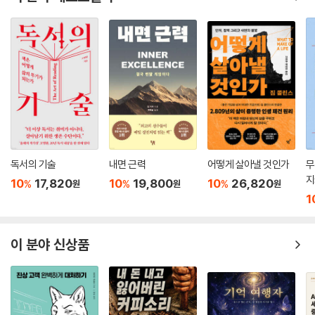
독서의 기술
내면 근력
어떻게 살아낼 것인가
무
지
10
17,820
10
19,800
10
26,820
%
%
%
원
원
원
1
이 분야 신상품