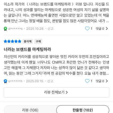
길어 올린 생생한 이야기와 몸소 경험한 실용적인 조언들은 묵묵히 일만
이소라 작가의 ＜너라는 브랜드를 마케팅하라＞ 리뷰 입니다. 자신을 드
해서는 인정받기 어려운 현 시대의 직장인들에게 분명한 길잡이가 되어 줄
러내고, 나의 성과를 알리는 마케팅으로 성공한 여성의 자기 삶을 설명하
것이다.
는 글입니다. 어느 연애예능에 출연한 사람으로만 알고 있었는데 이 책을
- 신은혜 (500글로벌 수석심사역)
통해 만난 그녀는 정말 배울 점도, 본받을 점도 많은 사람이었어요. 내가 길
을 만드는 삶을 살아보고 싶어졌습니다.
d******s
2025.10.28.
신고
1
댓글
0
메타에서 함께 일하며 이소라 작가가 보여 준 태도는 일관적이었다. 자신
이 낸 성과를 명확히 전달하면서도 조직과의 조화를 고려하는 균형감, 그
종이책
구매
리고 본인의 브랜딩과 존재감을 전략적으로 구축해 나가는 역량이 인상적
너라는 브랜드를 마케팅하라
이었다. 혼자만 알고 있기 아까운 통찰이다. 이 책을 통해 더 많은 사람에게
자신만의 커리어를 성공적으로 쌓아온 멋진 커리어 우먼의 조언집이라고
전해지길 기대한다.
생각했는데 이게 웬일. 너무나도 Chill하고 화끈한 언니가 전해주는 인생
- 천인우 (《브레이킹 루틴》 저자)
고민 해결책 그 자체였다.저자와 나는 성격이 많이 닮은 것 같다고 생각하
며, 읽는 동안 '그래 그거지!'라며 찐 공감의 박수를 쳤다. 오늘 내가 경험한
‘브랜드’라는 포장지를 뜯으니 ‘한 소녀가 역경을 딛고 전진한 성장 서사’라
힘든 시간은 사라지지 않고, 내 경험으로 축적되어 역량으로 흡수된다는
s******h
2025.09.15.
신고
1
댓글
0
말이 어찌나
는 알맹이가 나왔다. 꿈 많던 소녀가 혼자 미국으로 건너가 언어, 문화, 그
리고 스스로에 대해 공부하며 자신의 가치를 높이는 데 성공했다. 결국 브
리뷰 전체보기
랜딩이란, 겉보기를 넘어서 내면에 자신만의 단단한 스토리가 있어야 한다
는 것을 일깨워 주는 책이다.
리뷰
106
한줄평
102