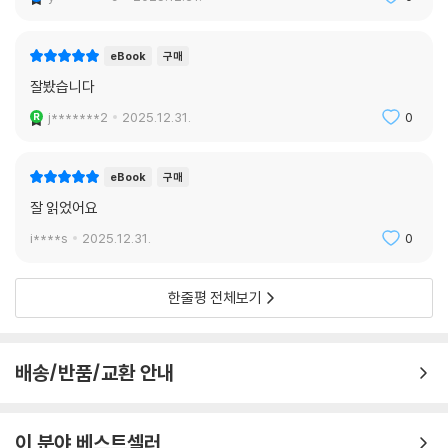
결핍에 더해진 그녀의 단단한 실행력은 그녀의 커리어에 대중의 서사를 입
혔다. 각자의 결핍은 ‘상수’지만 회복탄력성과 실행 그리고 소통 리더십은
설계할 수 있는 ‘독립변수’다. 그렇기에 우리는 이 책을 읽어야 한다. 세상
eBook
구매
의 모든 ‘나’는 소중하다. 이 책은 세상 단 하나뿐인 당신에게 독보적인 서
잘봤습니다
사와 맥락의 브랜드를 입혀 줄 것이다.
j*******2
2025.12.31.
0
《너라는 브랜드를 마케팅하라》는 ‘나’를 말하는 연습이 필요한 시대에 침
대 머리맡에 꼭 두어야 할 셀프 브랜딩 필독서다. 책의 마지막 장을 덮는 순
eBook
구매
간, 당신은 달라져 있을 것이다.
잘 읽었어요
- 노가영 (콘텐츠산업 전문가, 《새로운 인류 알파세대》 《2024 콘텐츠가 전부다》
i****s
2025.12.31.
0
저자)
한줄평 전체보기
배송/반품/교환 안내
이 분야 베스트셀러