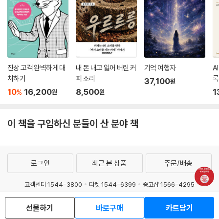
진상 고객 완벽하게 대
내 돈 내고 잃어 버린 커
기억 여행자
A
처하기
피 소리
록
37,100
원
10
16,200
8,500
1
%
원
원
이 책을 구입하신 분들이 산 분야 책
로그인
최근 본 상품
주문/배송
고객센터 1544-3800
티켓 1544-6399
중고샵 1566-4295
eBook 1:1문의/채팅상담
선물하기
바로구매
카트담기
예스이십사(주) 사업자 정보