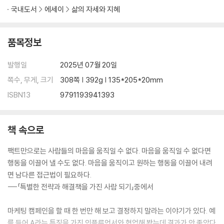
멘토에게 질문하기 전 알아야 할 7가지
국내도서
에세이
삶의 자세와 지혜
성실한 바보가 되지 않기 위한 생존법
[소라언니가 알려 주는 회사어 배우기 3]
품목정보
- 왜 그렇게 유치하게 구는 거야?
- 이 일은 너무 지루해
발행일
2025년 07월 20일
- 그건 하고 싶지 않은데요
영향력 있는 사람이 되면 직함은 따라온다
쪽수, 무게, 크기
308쪽 | 392g | 135*205*20mm
전남편의 이혼 변호사를 고용하고 싶었다
ISBN13
9791193941393
사람을 읽어야 일을 잘 시킬 수 있다
장점을 발굴하는 기술
예스맨은 한가한 사람으로 인식된다
책 속으로
[소라언니가 알려 주는 회사어 배우기 4]
- 내 상사도 아니면서 왜 이래라 저래라야
팩트만으로는 사람들의 마음을 움직일 수 없다. 마음을 움직일 수 없다면
- 너 진짜 인성 별로다. 못돼 처먹었네
행동을 이끌어 낼 수도 없다. 마음을 움직이고 원하는 행동을 이끌어 내려
- 연봉 올려 주세요
면 남다른 접근법이 필요하다.
---「특별한 전략과 해결책을 가진 사람 되기」중에서
PART 3. ‘나’라는 브랜드 확장하기
불리한 조건과 역경을 극복하는 삶의 기술
마케팅 캠페인을 할 때 한 번만 해 보고 결정하지 말라는 이야기가 있다. 예
를 들어 A라는 특징을 가진 인플루언서와 협업해 봤는데 결과가 안 좋았다