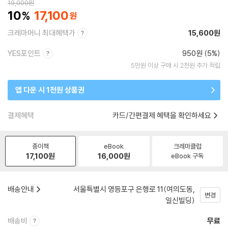
19,000
원
10
17,100
크레마머니 최대혜택가
15,600원
YES포인트
950원 (5%)
5만원 이상 구매 시 2천원 추가 적립
앱 다운 시 1천원 상품권
결제혜택
카드/간편결제 혜택을 확인하세요
종이책
eBook
크레마클럽
17,100
원
16,000
원
eBook 구독
배송안내
서울특별시 영등포구 은행로 11(여의도동,
변경
일신빌딩)
배송비
무료