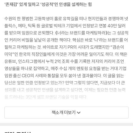
‘존재감’ 있게 일하고 ‘성공적’인 인생을 설계하는 힘
수원의 한 평범한 고등학생이 홀로 유학길을 떠나 현지인들과 경쟁하며 넷
플릭스, 메타, 틱톡 등 글로벌 빅테크 기업에서 인정받고 연봉 40만 달러
를 받으며 임원으로 은퇴했다. 《너라는 브랜드를 마케팅하라》는 그 성공적
인 커리어 비밀을 낱낱이 공개한 책이다. 핵심은 바로 ‘나’라는 브랜드를 어
필하고 마케팅하는 것. 바야흐로 자기 PR의 시대가 도래했지만 “겸손이
미덕”인 한국의 직장인들에게 이것은 가장 어려운 일이기도 하다. 이 책은
유튜브, 인스타그램에서 누적 2억 조회 수를 기록한 저자의 커리어 조언
영상들을 하나로 집약하고, 매주 수십 개의 멘토링 요청을 받는 거대 기업
임원 출신 CEO의 사례와 통찰을 모두 쏟아 낸 결과물이다. 이 글을 읽는
당신은 일한 만큼 인정받고 있는가? 만약 그렇지 않다면, 지금보다 더 큰
성과를 내고 성공적인 인생을 설계하고 싶다면, 이제는 필요한 만큼 능력
을 드러내는 3단계 셀프 브랜딩 기술을 익힐 때다.
1단계는 나의 경쟁력을 강화하는 기술을 소개한다. 나의 장점과 단점을 객
책소개 더보기
관적으로 파악하는 법, 나와 맞는 직무·업계·회사를 찾는 법, 성공적인 면
접·이직·연봉 협상 비법처럼 직장인들이 가장 알고 싶어 하지만 동시에 가
장 알기 어려운 실용 정보를 구체적으로 담았다.