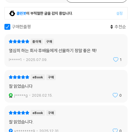
이혼 전문 변호사로서 이혼이 당사자에게 관계의 끝맺음을 넘어서 큰 성장
의 출발점이 되기를 매순간 진심으로 바라며 일하는 내게, 소라는 이혼을
클린봇
이 부적절한 글을 감지 중입니다.
설정
비롯한 다양한 어려움을 긍정의 역사로 바꿔 나간 사람이었다. 나는 〈돌싱
글즈4〉를 보고 이 멋진 여성에게 반해 먼저 들이댔다. 그녀의 존재는 일하
구매한줄평
추천순
는 여성과 엄마들에게 이상향을 만들어 주었다. 그녀가 미국에서 ‘한국 워
킹맘 국가 대표’로 활동하고 있다는 사실이 자랑스럽다.
종이책
구매
- 최유나 (이혼 전문 변호사, 드라마 작가)
열심히 하는 회사 후배들에게 선물하기 정말 좋은 책!
l*****1
2025.07.09.
1
그날도 그녀는 간장게장 집에서 게딱지에 밥을 살뜰히 비벼 먹고 밥 한 공
기를 추가했다. 일도, 육아도, 식사도 그 순간의 시간을 알차게 쓰는 그녀의
진심 전력이 난 늘 사랑스럽다. 우린 밥집을 나와 후미진 커피숍에서 일과
eBook
구매
사랑에 대한 만담을 또 전력을 다해 나눴다. 난 대학 시절 자취하며 엄마 밥
잘 읽었습니다
이 고팠던 어설픈 고생담을, 그녀는 먼 타지에서 등록금을 벌기 위해 난자
j*****g
2026.02.15.
0
를 기증하던 수위 높은 이야기를 프라푸치노를 홀짝이며 아무렇지 않게 털
어놨다. 결핍은 누구에게나 존재하지만 변명이 되기도, 동력이 되기도 한
다. 그녀에게 결핍은 분명 ‘미래의 나’를 쌓는 동력이 되어 단단한 벽돌과
eBook
구매
윤활유로 작용했을 것이다.
잘 읽었습니다.
y********9
2025.12.31.
0