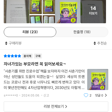
완벽한 준비보다 서툴지만 시작하기
진로 발견을 위해 ‘한 학기 한 권 진로 도서’ 읽기 수업을 진행하며 저자가
14
쌓아온 노하우를 하나씩 따라가다 보면 미래 사회를 그리고, 좋아하는 일
에필로그 우리는 정답 없는 미지의 세계로 나아가는 중
더보기
과 잘하는 일이 무엇인지 생각하며 자신을 이해할 수 있다. 자녀나 학생의
진로 때문에 고민 많은 성인들도 이 책을 통해 진로 이전에 나 자신을 이해
할 수 있는 치트키를 얻을 수 있다.
리뷰
23
한줄평
18
진로 수업의 A to Z
구매리뷰
추천순
어디부터 시작해야 할지 감도 안 잡히는 우리들에게 필요한
맞춤형 조언이 온다
종이책
구매
사서 교사이자 학생들과 진로 상담을 오랫동안 진행해온 저자 권희린은 많
자녀가있는 부모라면 꼭 읽어보세요~
은 학생들이 ‘진로’라는 말 앞에서 좌절 먼저 한다는 걸 알게 된다. 저자는
"사춘기를 위한 진로수업"책을 보자마자 이건 사춘기만이
고등학교에서 학생들과 이야기를 나누며 진로를 도대체 왜 찾아야 하고,
아닌 성인들도 도움이 되겠는걸~! 싶었다. 세상의 트렌
그 이유를 알기 위해 어떤 방법이 필요한지 알려주는 책은 없었다는 걸 알
드는 코로나 전과 후로 너무나도 빠르게 변하고 있다. 이
게 된다.
미 몇년전만해도 4차산업혁명이다, 2030년도 이렇게 변
진로는 여러 가지 의미로 해석되지만 나의 미래를 어떻게 설계할지에 관한
할것이다 했던것들이 코로나 이후로 확 당겨졌다고 하니..
s******0
2024.05.06.
신고
2
댓글
0
앞으로의 미래는 더 예측하기 어려울 뿐더러 시시각각 변
큰 지도라고 할 수 있다. 무엇을 공부하고, 어떤 직업을 가지며, 미래에도
하는 정보와 트렌드 속에서 우리 아이들의 교
필요한 나만의 역량을 발굴하는 법과 이 세상에 온전히 ‘나’로 존재할 수 있
리뷰 전체보기
는 힘이 모두 포함된 개념이다. 결국 진로 안에는 자기 이해, 직업 탐색, 미