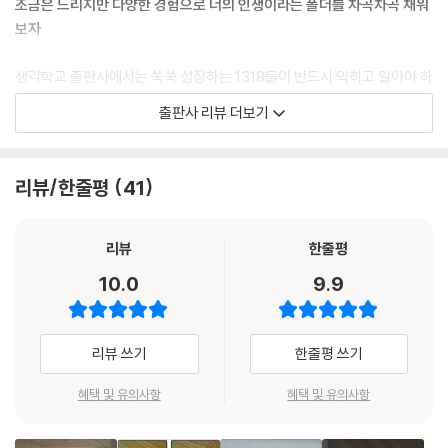
조금은 느리지만 다양한 경험으로 너의 인생이라는 폴더를 차곡차곡 채워
13장 퍼스널 브랜드, 나만의 가치 찾기
보자
단점도 장점으로, 장점은 더 강하게
나답게, 멋지게, 무엇보다 가볍게
생각학교 출판사에서는 쑥쑥 성장하는 1318들이 반드시 익히고 알아야 하
확실히 나를 알리는 SNS 만들기
는 지식을 쏙쏙 모아놓은 ‘사춘기 수업 시리즈’를 출간하고 있다. 지금까지
출판사 리뷰 더보기
한 권 한 권 쌓일수록 반짝거리는 미래
사춘기 수업 시리즈는 문해력, 나만의 관점 만들기, 짧은 소설 쓰기 등 청소
오타니 쇼헤이를 최고의 선수로 만든 비결
년들이 가장 궁금해하는 지식과 상식을 학교 공부와 흥미진진하게 풀어갔
다. 이번에 출간되는 《사춘기를 위한 진로 수업》은 청소년들의 가장 큰 고
리뷰/한줄평
41
14장 고교학점제, 제대로 즐기는 법
민인 ‘진로’를 직업, 미래 사회, 꿈, 자기 이해라는 갈래로 나눠 구체적으로
뭘 할지 모르겠다면 시간 관리부터
살펴보고, 나의 미래까지 설계할 수 있도록 구성했다. 16년간 학생들과 진
1, 2, 3, 4로 일상을 관리하자
로 상담을 진행하며 청소년들이 진로에서 뭘 가장 고민하는지 가까이서 지
리뷰
한줄평
우리가 투자해야 하는 것은 시간
켜본 권희린 선생님은 이 책을 통해 진로의 기본이자 핵심인 자신을 이해
10.0
9.9
To-do list로 자존감 올리기
하고, 나만의 가치관을 만드는 과정, 방법들을 소개한다.
15장 막막할 때 길을 밝히는 멘토와 롤 모델
《사춘기를 위한 진로 수업》은 진로라는 말만 들으면 ‘이생망(이번 생은 망
리뷰 쓰기
한줄평 쓰기
곁눈질은 그만, 성장의 목표는 내가 정하는 거야
했어요)’을 외치는 학생들에게 아직 좌절할 때가 아니라고 말한다. 오히려
열정에 불을 지펴 주는 멘토
불안하고 답답하다는 것 자체가 진로를 고민하기 시작했다는 뜻이다. 권희
혜택 및 유의사항
혜택 및 유의사항
어두울 때 빛나는 등대 같은 롤 모델
린 선생님은 진로는 일상을 단단하게 만들면서 더 선명해질 수 있다고 말
모방 스위치, 어떻게 켤까
한다. 이는 저자가 학생들과 진로에 대해 소통하며 알게 된 것이기도 하다.