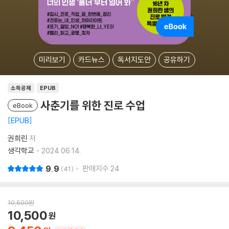
미리보기
카드뉴스
독서지도안
공유하기
소득공제
EPUB
사춘기를 위한 진로 수업
eBook
EPUB
권희린
저
생각학교
2024.06.14.
9.9
판매지수
24
41
10,500
원
10,500