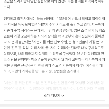
조금은 느리지만 다양한 경험으로 너의 인생이라는 폴더를 차곡차곡 채워
보자
생각학교 출판사에서는 쑥쑥 성장하는 1318들이 반드시 익히고 알아야 하
는 지식을 쏙쏙 모아놓은 ‘사춘기 수업 시리즈’를 출간하고 있다. 지금까지
사춘기 수업 시리즈는 문해력, 나만의 관점 만들기, 짧은 소설 쓰기 등 청소
년들이 가장 궁금해하는 지식과 상식을 학교 공부와 흥미진진하게 풀어갔
다. 이번에 출간되는 『사춘기를 위한 진로 수업』은 청소년들의 가장 큰 고
민인 ‘진로’를 직업, 미래 사회, 꿈, 자기 이해라는 갈래로 나눠 구체적으로
살펴보고, 나의 미래까지 설계할 수 있도록 구성했다. 16년간 학생들과 진
로 상담을 진행하며 청소년들이 진로에서 뭘 가장 고민하는지 가까이서 지
켜본 권희린 선생님은 이 책을 통해 진로의 기본이자 핵심인 자신을 이해
하고, 나만의 가치관을 만드는 과정, 방법들을 소개한다.
『사춘기를 위한 진로 수업』은 진로라는 말만 들으면 ‘이생망(이번 생은 망
했어요)’을 외치는 학생들에게 아직 좌절할 때가 아니라고 말한다. 오히려
불안하고 답답하다는 것 자체가 진로를 고민하기 시작했다는 뜻이다. 권희
소개 더보기
린 선생님은 진로는 일상을 단단하게 만들면서 더 선명해질 수 있다고 말
한다. 이는 저자가 학생들과 진로에 대해 소통하며 알게 된 것이기도 하다.