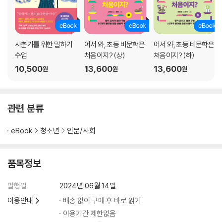
7장 대학이 인생의 목표라면 멈춰
‘중2병’보다 무섭다는 ‘대2병’
공부는 성실함과 끈기를 배우는 과정
우리의 기준은 행복, 잊으면 안 돼
사춘기를 위한 말하기
어서 와, 초등 비문학은
어서 와, 초등 비문학은
생각보다 많은 우리의 선택지
수업
처음이지? (상)
처음이지? (하)
어른들은 잘 몰라, 어떤 게 멋진 인생인지
10,500
13,600
13,600
원
원
원
3장 나만의 브랜드, 덕업일치로 살아가고 싶은 우리들의 특기 발견
8장 걸어 봐야 알 수 있는 우리의 미래
관련 분류
뭐든 직접 해봐야 꿈도 선명해져
직업에 대한 흥미도를 살펴보는 홀랜드 검사
eBook
청소년
인문/사회
진로 탐색에 은근 도움되는 MBTI
즐기는 사람은 아무도 못 당해
품목정보
9장 20년 뒤의 내 모습은 과연 어떨까
쓰다 보면 드러나는 나의 꿈과 특기
발행일
2024년 06월 14일
적는 자만이 살아남는다
이용안내
배송 없이 구매 후 바로 읽기
슬슬 우리의 열정을 끌어올리자
이용기간 제한없음