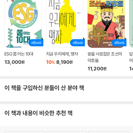
로를 어떻게 드러낼지, 그러기 위해 어떤 책을 읽어야 할지도 가르쳐준다.
당장 눈앞에 닥친 고교학점제를 즐기기 위한 시간 관리, 마음 다독이기까
지 소개하며 진로에서 발생하는 불안과 불확실성을 견딜 수 있도록 이끈
다.
진로 발견의 핵심인 독서,
도서관과 친해질수록 진로도 다가온다
ESG 쫌 아는 10대
지금 우리에게, 맹자
왕을 사로잡은 조선의
답
덕후들
어
진로 탐색의 가장 큰 핵심은 자기 이해이자 간접적·직접적인 경험이다. 이
13,000
10
8,190
%
원
원
두 가지를 충족시켜주는 것이 바로 독서다. 진로와 독서는 전혀 상관없어
11,200
1
원
보이지만, 진로는 직접 쓰고, 읽어야만 구체화된다. 자기 관심사를 알고 남
에게 이해시키기 위해서도 글로 표현하고, 지식을 채우기 위해서도, 나보
이 책을 구입하신 분들이 산 분야 책
다 더 많이 아는 사람들에게 관심이 많은 분야에 대해 더 알기 위해서도 독
서는 핵심적이다.
게다가 도서관은 진로 때문에 답답하고 고민 많은 학생들이 자기만의 멘토
이 책과 내용이 비슷한 추천 책
와 롤 모델을 찾을 수 있는 곳이기도 하다. 세상 어느 누구도 자기만의 진로
를 쉽게 발견한 사람은 없다. 자신이 걷는 길이 확실하다고 판단한 사람 역
시 아무도 없다. 진로를 찾으면서 느끼는 불안은 모두에게 공평하다. 그리