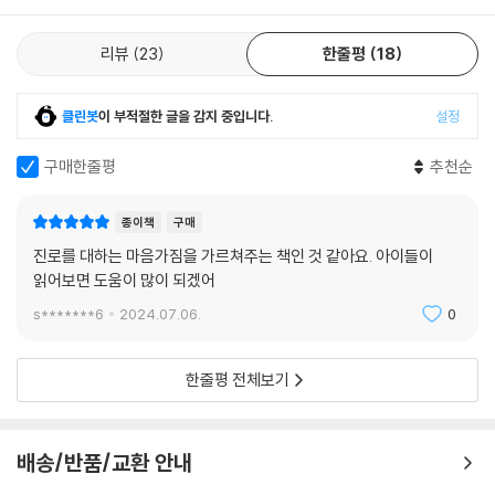
래 사회에 대한 상상 등이 들어 있다. 이 세 가지 기본 뼈대를 이해하지 못
하면 시작하기 어렵다.
리뷰
23
한줄평
18
2025년부터 시작될 고교학점제는 일찍부터 진로를 탐색하고 발견한 학
클린봇
이 부적절한 글을 감지 중입니다.
설정
생들에게 유리하다. 같은 반에서 같은 수업을 듣는 것이 아니라 내가 원하
는 방향에 맞춰 수업을 듣고, 그 학점을 모두 채운 후에야 졸업할 수 있기
구매한줄평
추천순
때문이다. 그렇기 때문에 내 진로의 방향을 좁히지 않으면 정작 진로 탐색
을 구체화해야 할 시간에 많은 것들을 놓칠 수 있다.
종이책
구매
진로를 대하는 마음가짐을 가르쳐주는 책인 것 같아요. 아이들이
이 책은 총 4부로 구성돼 있다. 1부에서는 미래 사회를 이해하고, 그 시대
읽어보면 도움이 많이 되겠어
에 필요한 직업이 무엇인지 탐색한다. 많은 학생들이 중고물품 거래나 주
식 투자를 통해 생계만 유지할 수 있다면 직업은 없어도 된다고 생각한다.
s*******6
2024.07.06.
0
그러나 저자는 직업은 나 혼자 생계를 유지하는 수단이 아니라 모두에게
이익이 되는 것이어야 한다고 강조한다. 돈만 버는 것이 아니라 일하고 나
한줄평 전체보기
면 뿌듯해질 수 있는 게 바로 직업인 것이다. 여기서 저자는 직업이 갖는 의
미와 사회적 필요, 또 직업과 사회의 연결고리를 보여주며, 진로 발견은 성
숙한 어른으로 성장하는 것임을 알려준다.
배송/반품/교환 안내