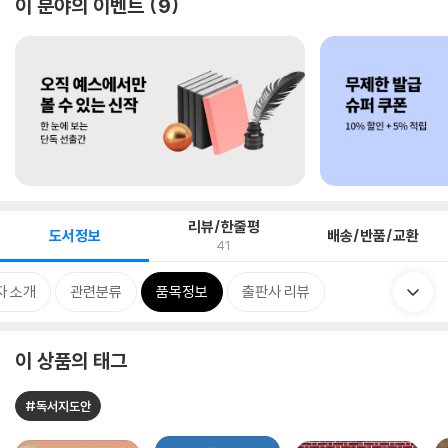
이 분야의 이벤트
9
리뷰/한줄평
도서정보
배송/반품/교환
41
자 소개
관련분류
품목정보
출판사 리뷰
이 상품의 태그
#독서지도안