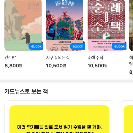
긴긴밤
지구 끝의 온실
순례 주택
책
8,800
10,500
10,500
원
원
원
8
카드뉴스로 보는 책