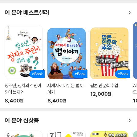
2부에서는 진로를 나만의 지도를 만드는 과정으로 풀어낸다. 특히 이 부분
은 나만의 흥미와 특성을 어떻게 살릴 수 있을지를 중점적으로 다룬다. 나
이 분야 베스트셀러
만의 흥미와 특성은 상상만으로는 알 수 없다. 직접 부딪혀야 하기 때문에
다양한 경험 쌓기가 필요하다. 저자는 대학 시절 패밀리 레스토랑에서 일
해보고 싶었다고 한다. 항상 웃으며 밝게 주문을 받고 생일 파티를 해주는
일이 적성에 맞다고 생각한 것이다. 하지만 직접 해보니 현실은 달랐다. 학
생들의 눈높이로 설명하는 저자의 경험담을 읽다 보면 진로를 찾기 위해
자신이 할 수 있는 일, 할 수 없는 일에 대한 판단이 선행되어야 함을 배울
수 있다.
3부에서는 자신이 좋아하는 일을 하는 사람들을 소개하며 나만의 브랜드
를 만들어가는 방법을 소개한다. 진로는 이 세상에서 나만의 자리를 찾아
가는 것이라 할 수 있다. 그러기 위해서는 기계나 다른 사람에게 대체될 수
청소년, 정치의 주인이
세계사로 배우는 법 이
팝콘 인문학 수업
A
없는 고유한 자기 특성을 알아야 한다. 학기 초마다 학생들이 해보는 홀랜
되어 볼까?
야기
도
12,000
원
드 검사, 친구들과 농담처럼 주고받는 MBTI에서도 개성을 찾을 수 있다.
8,400
8,400
1
원
원
지금 바로 찾아볼 수 있는 사례들을 통해 학생들이 자기를 탐색할 수 있도
록 이끌어준다.
이 분야 신상품
4부에서는 미래를 상상하면서 타인의 시선에 흔들리지 않는 법을 알려준
다. 여기서 저자는 진로를 찾는 독서법과 함께 학생부종합전형에 나의 진