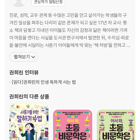
관심작가 알림신청
2장 진로, 나와 미래 그리고 직업까지 발견하게 도와주는 지도
진로, 성적, 교우 관계 등 수많은 고민을 안고 살아가는 학생들의 구
4장 가치관은 결국 뭘 할 때 즐겁냐는 질문
겨진 일상을 펴주는 다리미 같은 존재가 되고 싶은 17년 차 교사. 평
진로 선택의 가장 큰 힌트
소 책과 담쌓고 지내던 아이들도 자신의 감정과 닮은 책이라면 기꺼
내 삶에 관심이 가장 많은 사람은 나야, 나
이 마음을 연다는 사실을 도서관 한구석에서 발견한 뒤, 수치심·외로
움·불안에 시달리는 사춘기 아이들에게 딱 맞는 ‘책 처방’을 전하고 있
5장 뜻대로 안 될 때를 대비한 플랜 B 세우기
다. 전국 교육청에서 교사 대상 직무연수 강사로도 활동하고 있으며,
펼쳐보기
독서는 진로 찾기에 큰 힘이 되지
저서로는 《사춘기를 위한 말하기 수업》, 《사춘기를 위한 진로 수업》,
꿈은 많을수록 좋아, 아예 없는 게 문제지
《사춘기를 위한 문해력 수업》, 《사춘기를 위한 맞춤법 수업》, 《생기
권희린
인터뷰
중요한 것은 꺾이지 않는 마음
부 고전 필독서 30 외국문학 편
우리는 쓸모로 판단할 수 없는 소중한 사람들
[읽다]
권희린의 인생 독하게 사는 법
권희린
의 다른 상품
6장 좋아하는 일 vs 잘하는 일
직일까? 업일까? 직업일까?
덕업일치야말로 진로의 핵심
좋아하는 것 안에서 내 직업 찾기
눈치 보지 말고 뭐든 한번 푹 빠져 봐