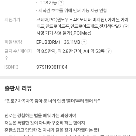
TTS 가능
10장 ‘인생 폴더’에 경험 파일을 저장하기
저작권 보호를 위해 인쇄 기능 제공 안함
대세 유튜버만의 특별함
게임만 하던 친구가 발견한 예상 못 한 길
지원기기
크레마,PC(윈도우 - 4K 모니터 미지원),아이폰,아이
불확실하고 갑갑해? 잠재력은 최대로 상승 중
패드,안드로이드폰,안드로이드패드,전자책단말기(저
사양 기기 사용 불가),PC(Mac)
11장 나의 성장을 위한 ‘홀로움’의 순간
파일/용량
EPUB(DRM) | 36.11MB
혼자일 때 만나는 나
글자 수/ 페이지
약 8.5만자, 약 2.8만 단어, A4 약 53쪽
재능? 그건 그냥 나 자신을 믿는 힘
수
누가 보든지 말든지 신경 쓰지 않고 꾸준하게
ISBN13
9791193811184
하나씩 하나씩 좋아하는 마음을 이어 보자
4장 미래, 곁눈질은 그만하고 내가 직접 만들어야지
출판사 리뷰
12장 독서가 진로 발견의 지름길이 될까
창의력과 아이디어가 필요할 때
“진로? 차곡차곡 쌓아 둔 너의 인생 ‘폴더’부터 열어 봐”
책에서 만나는 각성의 순간
작가에겐 수학, 엔지니어에겐 인문학
진로는 경험하는 법을 배워 가는 과정이야
학생부종합전형이 좋아하는 나만의 ‘세특’ 채우기
재능은 특별한 것이 아니라 꾸준히 하는 힘이지
남의 글을 읽었는데 왜 내 개성이 보이지?
혼란스럽고 답답한 것 자체가 길을 찾기 시작했다는 뜻!