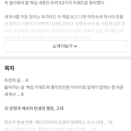
꼭 알아둬야 할 핵심 내용만 추려 63가지 키워드로 정리했다.
세계사를 처음 접하는 독자라도 이 책을 읽고 나면 머릿속에 역사의 흐름
이 잡히고 기본기가 탄탄히 다져질 것이다. 유럽과 미국 등 서양 중심이 아
니라 아프리카, 남아메리카, 아시아까지 다양한 대륙의 숨은 역사를 다루
어 세상을 보는 균형 잡힌 시선도 함께 키워질 것이다.
소개 더보기
“세계사 공부를 시작하려는 이에게 더할 나위 없이 좋다.”
―최태성(『최소한의 한국사』 저자)
목차
“이 책은 귀한 보석이 가득 담긴 선물 상자 같다.”
―임소미(유튜브 인문교양 채널 《쏨작가의 지식사전》 운영자)
추천의 글 … 6
들어가는 글: 핵심 키워드와 흥미진진한 이야기로 얼개가 잡히는 참 쉬운
세계사 … 8
① 문명과 제국의 탄생과 멸망, 고대
최초의 현생 인류: 에티오피아의 유골이 말해주는 선사 시대 … 19
메소포타미아 문명: 중동에서 탄생한 최초의 문명 … 26