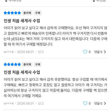
구매리뷰
추천순
에 접어든 듯하다. 2022년에는 러시아-우크라이나 전쟁이 발발해 여전히
전 세계에 영향을 미치고 있고, 2023년에는 이스라엘-하마스 전쟁이 연
종이책
구매
이어 발생해 무수한 희생자를 낳고 있다. 갈등의 원인을 찾고자 외신 방송
과 현지 소식에 귀 기울여도 단편적인 뉴스만으로는 왜 이런 분쟁이 일어
인생 처음 세계사 수업
났는지, 어떻게 대처해야 할지 단서를 찾기 어렵다.
아이가 읽어 보고 싶다고 해서 급하게 구매했어요. 우선 책이 구겨지지 않
고 깔끔하고 빠르게 배송되어 만족합니다.아이가 책 구겨지면 다시 반품하
현대 사회가 직면하고 있는 과제 중 상당수는 세계사와 긴밀한 연결점이
는데 yES24는 책이 거의 구겨지지 않고 와서 대만족입니다. 다음에 구매
있다. 그래서 세계사를 공부하면 세상을 보는 관점이 넓어지고 판단력과
할 때 꼭 여기서 구매할 예정입니다.
통찰력이 생긴다. 러시아와 우크라이나의 해묵은 갈등은 냉전 시대와 북대
w***4
2026.08.01.
신고
0
댓글
0
서양 조약, 소비에트 연방의 붕괴로 거슬러 올라간다. 이스라엘-하마스 전
쟁을 이해하기 위해서는 레반트 지역을 차지하고자 벌였던 중세의 십자군
종이책
구매
전쟁과 2차 세계대전의 홀로코스트 그리고 이스라엘 건국을 돌아보면 된
인생 처음 세계사 수업
다. 역사 속에서 갈등의 이유와 화해의 실마리를 찾을 수 있다. 이렇듯 세계
사는 복잡한 문제와 국제 관계를 이해하는 단초가 되어준다. 세계사를 알
아이가 읽어 보고 싶다고 해서 급히 주문했어요. 항상 구입할 때 여기에서
구매해요. 빠르고 정확하고 포장도 깔고 깔끔하고 아이가 채 구겨지는 거
면 세상이 예전과는 다르게 보이는 이유다.
싫어하는데 항상 구겨지지 않고 마음에 들어요. 다음에 구매할 책 있으면
꼭 여기에서 구매할 거예요.
이 책에서 소개하는 63개의 키워드들은 그 자체로 세계사의 지식 허브 역
할을 한다. 가령 「페르시아 제국」 항목을 보면, 키루스 대왕(성경의 고레스
w***4
2026.08.01.
신고
0
댓글
0
왕)과 조로아스터교가 현대 민주주의보다 2,500년을 앞서 민주주의적 가