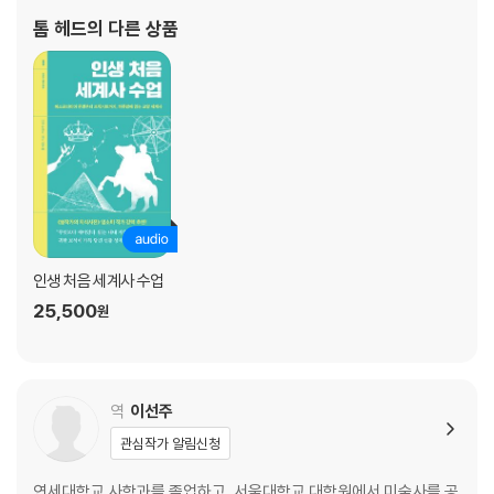
② 다채로운 문화와 종교가 얽히고설키다, 중세
광범위한 주제로 30여 권의 책(공저 포함)을 펴냈다. 현재는 프리랜
톰 헤드
의 다른 상품
서 작가로 꾸준히 글을 쓰며 대중에게
인도 굽타 왕국: 종교와 문학, 체스의 나라 … 131
마야 문명: 중앙아메리카의 지배자 … 134
이슬람교의 탄생: 무함마드와 쿠란 … 138
사산 제국: 페르시아 제국의 마지막 왕조 … 143
일본의 신도: 떠오르는 태양의 나라 … 147
바이킹족의 유럽 정복: 스칸디나비아의 용맹한 전사들 … 150
신성 로마 제국의 탄생: 샤를마뉴와 기사도 정신 … 154
동서 교회 대분열: 로마 가톨릭과 동방 정교회, 갈라서다 … 159
십자군 전쟁과 종교 재판: 중세 기독교의 폭력성 … 163
인생 처음 세계사 수업
코르도바 칼리프국: 이베리아 반도의 이슬람 문화 … 169
25,500
원
그레이트 짐바브웨: 중세 아프리카의 신비한 유적 … 172
칭기즈칸과 몽골 제국: 세상에서 가장 넓은 나라 … 176
흑사병 창궐: 유럽 최후의 심판일 … 179
비잔틴 제국의 멸망: 로마 제국, 막을 내리다 … 186
역
이선주
관심작가 알림신청
③ 제국주의의 확산과 혁명의 시대, 근대
연세대학교 사학과를 졸업하고, 서울대학교 대학원에서 미술사를 공