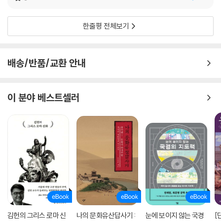
마로 진격할 것인가? 당신이 프랑스혁명을 주도했던 급진파 리더 로베스
피에르라고 가정하고 어떤 정책을 폈을지 생각해보자. 소비에트 연방이 무
너지지 않았다면 오늘날까지 미국과 소련 사이 냉전 체제가 유지되었을
한줄평 전체보기
까? 이렇듯 세계사에서 건져낼 수 있는 이야기의 소재는 무궁무진하다.
거대하고 근사한 콘텐츠에만 해당하는 이야기가 아니다. 인간은 본능적으
배송/반품/교환 안내
로 이야기를 짓고 전달해왔다. 세계사 속 사건과 인물은 우리의 일상에도
자연스럽게 스며들어, 주변 동료와의 스몰 톡(잡담), 오랜만에 만난 지인
과의 티타임, 가족들과의 식사 자리를 즐겁고 풍성하게 꾸며준다. 이 책은
이 분야 베스트셀러
역사 지식을 얻는 것을 넘어 일상 속 대화를 풍성하게 꾸며주고, 더 나아가
삶의 문제를 고민하고 결정할 때 도움이 될 만한 안내서 역할까지 톡톡히
할 것이다.
김헌의 그리스 로마 신
나의 문화유산답사기 :
눈에 보이지 않는 국경
[