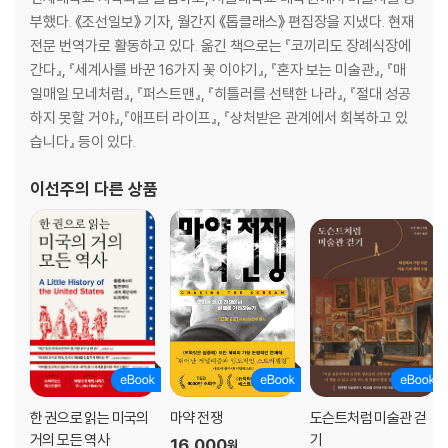
아스테카 문명: 중앙아메리카 역사상 가장 강력한 국가 … 191
부했다. 《조선일보》 기자, 월간지 《톱클래스》 편집장을 지냈다. 현재
신대륙과 노예 무역: 제국주의의 시작 … 194
전문 번역가로 활동하고 있다. 옮긴 책으로는 『코끼리도 장례식장에
성공회와 개신교의 탄생: 튜더 왕조부터 30년 전쟁까지 … 200
간다』, 『세계사를 바꾼 16가지 꽃 이야기』, 『혼자 보는 미술관』, 『매
일본의 통일: 사무라이와 쇼군의 시대 … 211
일매일 모네처럼』, 『퍼스트맨』, 『히틀러를 선택한 나라』, 『절대 성공
프랑스 혁명: 로베스피에르와 인간의 권리 선언 … 215
하지 못할 거야』,『애프터 라이프』, 『상처받은 관계에서 회복하고 있
미국 독립 선언: 노예 해방과 흑인 인권 … 221
습니다』 등이 있다.
나폴레옹 황제: 법전을 남긴 지배자 … 229
독일 제국: 비스마르크에서 바이마르 공화국까지 … 234
이선주
의 다른 상품
오스만 제국: 튀르키예 공화국의 어제와 오늘 … 238
산업 혁명: 놀라운 발명품의 등장 … 242
여성 운동의 시작: 페미니즘과 세계 질서 … 246
제국주의 시대: 세상의 마지막 제국들 … 251
④ 끊임없이 갈등하고 다시 화합하다, 현대
1차 세계대전: 사라예보의 총성으로 시작되다 … 257
소비에트 연방 탄생: 공산주의를 표방한 국가 … 263
한 권으로 읽는 미국의
마약 전쟁
도슨트처럼 미술관 걷
중국의 근대화: 중화민국과 중화인민공화국 … 267
거의 모든 역사
기
소련의 스탈린주의: 이념을 왜곡한 끔찍한 독재자 … 271
16,000
원