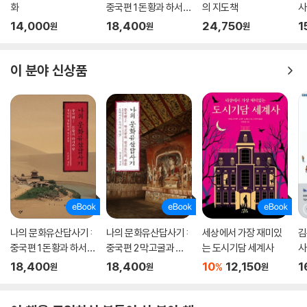
화
중국편 1 돈황과 하서주
의 지도책
사
랑
14,000
18,400
24,750
1
원
원
원
이 분야 신상품
나의 문화유산답사기 :
나의 문화유산답사기 :
세상에서 가장 재미있
김
중국편 1 돈황과 하서주
중국편 2 막고굴과 실
는 도시기담 세계사
사
랑
크로드의 관문
18,400
18,400
10
12,150
1
%
원
원
원