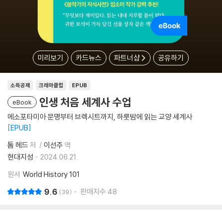
미리보기
카드뉴스
파트너샵
공유하기
소득공제
크레마클럽
EPUB
인생 처음 세계사 수업
eBook
메소포타미아 문명부터 브렉시트까지, 하룻밤에 읽는 교양 세계사
EPUB
톰 헤드
저
이선주
역
현대지성
2024.06.21.
원서
World History 101
9.6
판매지수
48
39