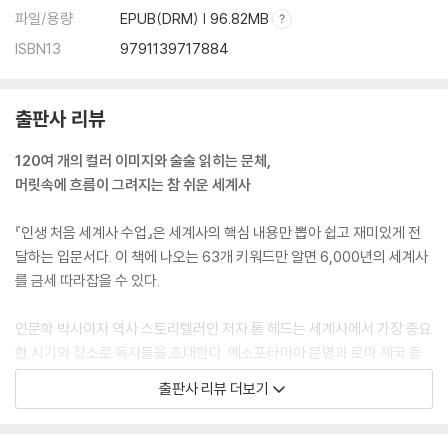
파일/용량
EPUB(DRM) | 96.82MB
ISBN13
9791139717884
출판사 리뷰
120여 개의 컬러 이미지와 술술 읽히는 문체,
머릿속에 흐름이 그려지는 참 쉬운 세계사
『인생 처음 세계사 수업』은 세계사의 핵심 내용만 뽑아 쉽고 재미있게 전
달하는 입문서다. 이 책에 나오는 63개 키워드만 알면 6,000년의 세계사
를 금세 따라잡을 수 있다.
인문학 박사이자 역사 스토리텔러인 저자 톰 헤드는 세계사에서 가장 중요
한 시기와 장소로 독자들을 초대한다. 메소포타미아 문명과 로마 제국 등
세계사의 단골 소재는 물론이고 멕시코의 비밀스러운 올메카 문명과 아프
출판사 리뷰 더보기
리카의 중세 유적 그레이트 짐바브웨 등 우리에게 생소했던 지역의 역사까
지 균형 잡힌 시각에서 전달한다. 유럽과 미국에서 반복되는 인종 차별과