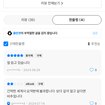
리뷰 전체보기
치를 실천했다는 사실이 그저 이슬람 제국이니 무자비한 악당일 거라는 우
리의 무지와 편견을 여지없이 깨뜨린다. 각종 매체에 나오는 단편적인 모
습만으로 오해하고 있었다는 것을 깨닫고 페르시아 제국이 고대에 이미 생
리뷰
35
한줄평
4
각보다 많은 선진 시스템을 도입했다는 데 감탄하게 된다. 이렇듯, 이 책에
나온 63개의 키워드를 역사의 중추 삼아 현재 일어나는 대부분의 세계사
이벤트들을 해석할 프레임까지 얻을 수 있다.
클린봇
이 부적절한 글을 감지 중입니다.
설정
일상의 대화를 풍성하게 채워줄
구매한줄평
추천순
흥미롭고 다채로운 세계사 이야기
종이책
구매
고대 영웅 길가메시의 여정부터 중세 십자군 원정과 근대 산업 혁명을 지
잘 읽고 있습니다.
나 두 차례의 세계대전까지, 세계사 속 주요 사건들의 이면에는 흥미진진
c******h
2024.08.29.
0
한 배경과 서사가 깔려 있다. 이 이야기들은 지금도 끊임없이 영화와 소설
의 소재가 되고, 온라인 게임으로 재해석되고, 교양 프로그램에서 생생하
게 되살아난다.
eBook
구매
간략한 세계사 요약본에 불과합니다. 보다 깊이 알고 싶다면
세계사는 교양 지식을 쌓아주고 사고의 폭을 넓혀주지만 무엇보다 그 자체
비추입니다.
로 재미있는 이야깃거리다. 만약 당신이 카이사르라면 루비콘강을 건너 로
g******4
2024.07.14.
0