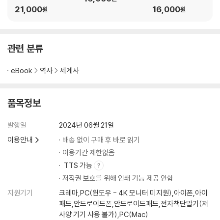
21,000
16,000
2차 세계대전: 인류 역사상 가장 끔찍한 전쟁 … 274
원
원
이스라엘 건국: 시온주의와 유대인의 국가 … 281
북대서양 조약과 바르샤바 조약: 유럽에 드리워진 철의 장막 … 285
국제 연합: 세계 인권 선언과 제노사이드 … 290
관련 분류
비폭력 운동: 조피 숄, 모한다스 간디, 마틴 루터 킹 … 297
제국주의의 종말: 독립의 시대 … 302
eBook
역사
세계사
여성 운동의 진행: 2차 세계대전 이후의 페미니즘 … 306
냉전 시대: 한국, 베트남, 아프가니스탄 전쟁 … 309
품목정보
신자유주의와 신보수주의: 20세기 후반의 정치·경제 이념 … 313
이란 민주주의의 퇴보: 백색 혁명과 아야톨라 … 318
발행일
2024년 06월 21일
소비에트 연방 해체: 공산주의 체제의 붕괴 … 323
아파르트헤이트 종식: 첫 흑인 대통령, 넬슨 만델라 … 327
이용안내
배송 없이 구매 후 바로 읽기
테러와 종교 갈등: 폭력의 악순환 … 333
이용기간 제한없음
유럽 연합의 위기: 세계주의와 국수주의 … 337
TTS 가능
저작권 보호를 위해 인쇄 기능 제공 안함
나오는 글: 미래를 위해 알아야 할 역사 … 343
지원기기
크레마,PC(윈도우 - 4K 모니터 미지원),아이폰,아이
도판 출처 … 349
패드,안드로이드폰,안드로이드패드,전자책단말기(저
사양 기기 사용 불가),PC(Mac)