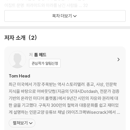
이집트 문명: 피라미드와 미라를 남긴 사람들 … 32
인더스 문명: 돌에 새겨진 인도의 역사 … 38
목차 더보기
히타이트 제국: 최초의 강력한 무장 국가 … 43
이집트 신왕국: 고대 이집트의 황금기 … 47
아시리아와 바빌로니아: 메소포타미아에 들어선 제국들 … 53
저자 소개
2
올메카 문명: 중앙아메리카의 수수께끼 … 59
페르시아 제국: 키루스 대왕과 조로아스터교 … 64
쿠시 문명: 아프리카의 비밀스러운 문명 … 71
저
톰 헤드
그리스 도시국가: 아테네 vs 스파르타, 펠로폰네소스 전쟁 … 76
관심작가 알림신청
알렉산더 대왕: 세계주의의 기반을 다지다 … 83
중국의 전국 시대: 진시황, 공자, 손자 … 91
Tom Head
아소카 황제: 불교를 믿었던 정복자 … 96
최근 미국에서 가장 주목받는 역사 스토리텔러. 종교, 사상, 인문학
로마 공화국: 일곱 언덕 위에 세운 도시 … 101
지식을 바탕으로 어바웃닷컴(지금의 닷대시Dotdash, 전문가 검증
로마 제국: 카이사르와 아우구스투스 … 106
기반의 온라인 미디어 플랫폼)에서 9년간 시민의 자유와 권리에 대
기독교의 탄생: 예수 그리스도의 순교 … 114
한 글을 기고했다. 구독자 300만의 철학과 대중문화를 쉽고 재미있
중국의 육조 시대: 여섯 왕조의 혼돈기 … 119
게 설명하는 인문교양 유튜브 채널 〈와이즈크랙Wisecrack〉에서 작
팍스 로마나와 서로마의 멸망: 둘로 분열된 로마 제국 … 122
가로 일하며 《조커》, 《주토피아》, 《스타워즈》에 관한 영상으로 좋은
펼쳐보기
반응을 얻었다. 『인생처음 세계사 공부』를 포함해 역사, 사상, 철학 등