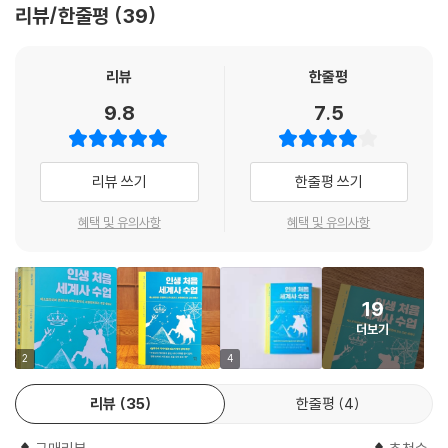
백인 우월주의, 이란 민주주의의 퇴보 등 오늘날의 국제 이슈까지 알차게
리뷰/한줄평
39
담아 이 책을 읽다 보면 어느새 세계사의 전체 흐름이 머리에 들어올 것이
다.
리뷰
한줄평
다양한 시각 자료도 독자의 이해를 돕는다. 120여 개의 컬러 이미지과 지
9.8
7.5
도는 주요 국가와 사건, 인물을 부연 설명하며 역사의 현장을 더 생생하게
보여준다. 본문 중간중간 삽입된 ‘한 걸음 더’라는 팁 박스는 세계사 지식뿐
만 아니라 철학 사상, 국제 이슈, 인문 교양까지 다루어 더 알고자 하는 독
리뷰 쓰기
한줄평 쓰기
자의 호기심을 충족시켜줄 것이다.
혜택 및 유의사항
혜택 및 유의사항
세상을 보는 관점을 확 넓혀줄
63개의 세계사 허브 지식
19
스탠퍼드 대학교 정치학과 교수 프란시스 후쿠야마는 1992년, 저서 『역사
더보기
의 종말』에서 “평화의 시대가 도래하면 인류의 역사는 끝날 것이다”라고
썼다. 민주주의가 전 세계에 뿌리내리고 갈등과 반목이 끝나면 더 이상 기
2
4
록하고 연구할 만한 큰 사건도 일어나지 않을 것이기 때문이다.
리뷰
35
한줄평
4
하지만 30년이 지난 오늘, 전 세계는 평화는커녕 다시 분열과 갈등의 시기