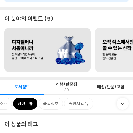
이 분야의 이벤트
9
리뷰/한줄평
도서정보
배송/반품/교환
39
 소개
관련분류
품목정보
출판사 리뷰
이 상품의 태그