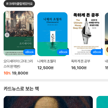
#크레마클럽에있어요
오디세이아 (고대 그리
니체의 초월자
독하게 돈 공부
내
스어 완역본)
12,500
16,100
1
원
원
10
19,800
%
원
카드뉴스로 보는 책