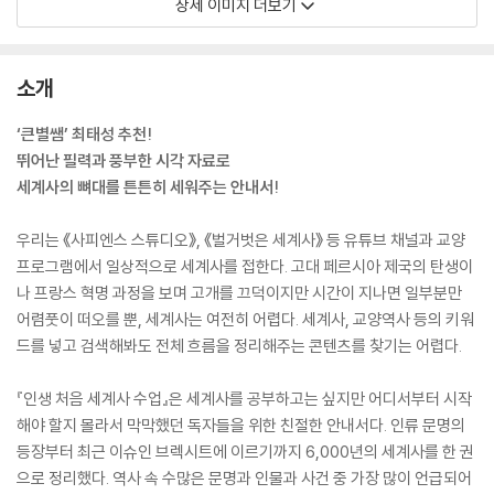
상세 이미지 더보기
소개
‘큰별쌤’ 최태성 추천!
뛰어난 필력과 풍부한 시각 자료로
세계사의 뼈대를 튼튼히 세워주는 안내서!
우리는 《사피엔스 스튜디오》, 《벌거벗은 세계사》 등 유튜브 채널과 교양
프로그램에서 일상적으로 세계사를 접한다. 고대 페르시아 제국의 탄생이
나 프랑스 혁명 과정을 보며 고개를 끄덕이지만 시간이 지나면 일부분만
어렴풋이 떠오를 뿐, 세계사는 여전히 어렵다. 세계사, 교양역사 등의 키워
드를 넣고 검색해봐도 전체 흐름을 정리해주는 콘텐츠를 찾기는 어렵다.
『인생 처음 세계사 수업』은 세계사를 공부하고는 싶지만 어디서부터 시작
해야 할지 몰라서 막막했던 독자들을 위한 친절한 안내서다. 인류 문명의
등장부터 최근 이슈인 브렉시트에 이르기까지 6,000년의 세계사를 한 권
으로 정리했다. 역사 속 수많은 문명과 인물과 사건 중 가장 많이 언급되어