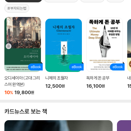
#부자되는법
오디세이아 (고대 그리
니체의 초월자
독하게 돈 공부
내
스어 완역본)
12,500
16,100
1
원
원
10
19,800
%
원
카드뉴스로 보는 책