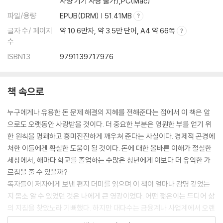
사양 기기 사용 불가),PC(Mac)
파일/용량
EPUB(DRM) | 51.41MB
글자 수/ 페이지
약 10.6만자, 약 3.5만 단어, A4 약 66쪽
수
ISBN13
9791139717976
책 속으로
누구에게나 유용한 돈 문제 해결의 지혜를 전해준다는 점에서 이 책은 앞
으로도 오랫동안 사랑받을 것이다. 더 중요한 부분은 영원한 부를 얻기 위
한 원칙을 명쾌하고 흥미진진하게 깨우쳐 준다는 사실이다. 경제적 곤경에
처한 이들에겐 확실한 도움이 될 것이다. 돈에 대한 올바른 이해가 절실한
세상에서, 해마다 학교를 졸업하는 수많은 청년에게 이보다 더 유익한 가
르침을 줄 수 있을까?
독자들이 저자에게 보낸 편지 더미를 읽으며 이 책이 얼마나 감명 깊었는
지 몸소 알 수 있었던 것은 나에게 큰 영광이었다. 어떤 젊은이는 드디어 삶
의 지침을 찾았노라 기뻐했다. 하지만 대다수는 금융계나 사업계에서 오랜
경험을 쌓은 베테랑들이었다. 그들은 바빌론 현자의 말에 자신이 살아왔던