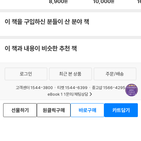
8,900
10,000
1
원
원
이 책을 구입하신 분들이 산 분야 책
이 책과 내용이 비슷한 추천 책
로그인
최근 본 상품
주문/배송
고객센터 1544-3800
티켓 1544-6399
중고샵 1566-4295
eBook 1:1문의/채팅상담
예스이십사(주) 사업자 정보
선물하기
원클릭구매
바로구매
카트담기
이용약관
개인정보처리방침
청소년보호정책
PC버전
회사소개
거래처관계자께
도서홍보
광고
Copyright © YES24 Corp. All Rights Reserved.
MATOM7