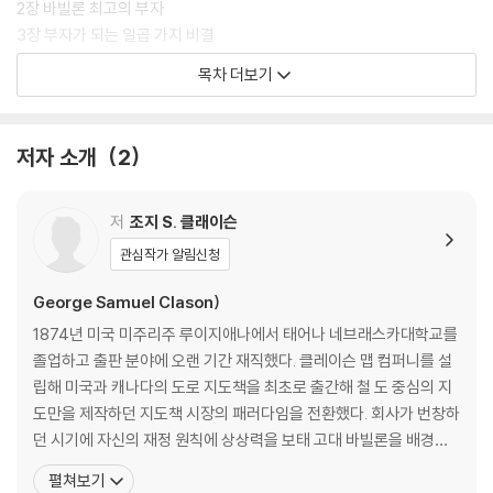
2장 바빌론 최고의 부자
현대지성은 원저자가 직접 작성한 152개의 통찰 질문을 2부에 전부 담아
3장 부자가 되는 일곱 가지 비결
냈다. 책에서 얻은 깨달음을 되새기고 일상에 적용할 수 있도록 하는 국내
4장 행운의 여신
목차 더보기
유일의 완역본이다. 이 책을 통해 우리 안에 있는 “부자 유전자”를 깨워서
5장 재물의 다섯 가지 법칙
평생 풍요롭고 성공적인 삶을 살기 바란다.
6장 바빌론의 대금업자
7장 바빌론의 성벽
저자 소개
2
8장 바빌론의 낙타 상인
9장 바빌론에서 발굴된 점토판
10장 바빌론에서 운이 가장 좋은 남자
저
조지 S. 클래이슨
11장 바빌론의 간략한 역사
관심작가 알림신청
2부 새로운 깨달음: 더 깊은 질문들
George Samuel Clason)
1874년 미국 미주리주 루이지애나에서 태어나 네브래스카대학교를
12장 부자가 되기 위해 공부하는 방법
졸업하고 출판 분야에 오랜 기간 재직했다. 클레이슨 맵 컴퍼니를 설
13장 돈 문제를 분석하는 방법
립해 미국과 캐나다의 도로 지도책을 최초로 출간해 철 도 중심의 지
14장 ? 재물을 간절히 원했던 남자
도만을 제작하던 지도책 시장의 패러다임을 전환했다. 회사가 번창하
15장 ? 바빌론 최고의 부자
던 시기에 자신의 재정 원칙에 상상력을 보태 고대 바빌론을 배경으
16장 ? 부자가 되는 일곱 가지 비결
로 한 돈에 관한 우화인 『바빌론 부자들의 지혜』를 구상했다. 경제적
펼쳐보기
17장 ? 행운의 여신
고난에 빠진 이들에게 도움이 되고자 1926년에 출간한 이 책은 192