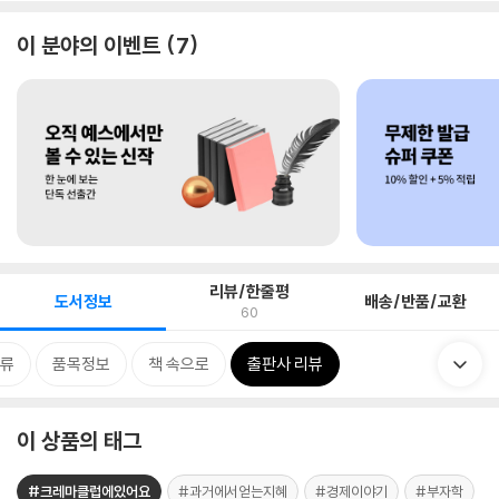
이 분야의 이벤트
7
리뷰/한줄평
도서정보
배송/반품/교환
60
류
품목정보
책 속으로
출판사 리뷰
이 상품의 태그
#크레마클럽에있어요
#과거에서얻는지혜
#경제이야기
#부자학