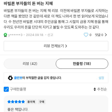
섯 번째 비결, “집을 장만하라”는 오늘날에도 여전히 중요한 재테크 전략
바빌론 부자들의 돈 버는 지혜
다른 서기들은 저보다 글을 잘 써서 돈을 더 받더군요. 그래서 최고의 필경
이다. 부동산 투자의 대가 로버트 기요사키는 “부자들은 자산을 사고, 가난
사가 되기로 마음먹었죠. 그들이 어떻게 일을 더 잘해서 돈을 더 버는지 알
바빌론 부자들의 돈 버는 지혜 책 리뷰. 이전에 바빌론 부자들로 시작하는
한 사람들은 부채를 산다”라고 말하며 주택 소유의 중요성을 강조한 바 있
다른 책을 봤었던 것 같은데 새로 이 책도 나와서 한 번 읽어보게 되었습니
아내는 데는 그리 오래 걸리진 않았어요. 일에 더 정성을 쏟고, 더 집중하
다. 여섯 번째 비결, “노년이나 가장이 사망할 때를 대비하라”는 조언은 현
다. 수 천년전 바빌론 시대의 주인공을 통해 그 시절의 금융 지혜 등을 통해
고, 한결같이 매달렸습니다. 그 결과 누구보다 많은 점토판에 글을 새기는
대의 보험, 연금, 은퇴 계획의 중요성을 일깨운다. 많은 금융 전문가들이 젊
우리도 우리의 돈을 단단히 지키고 불릴 수 있도록 도와주는 것 같다.
필경사가 되었어요. 저보다 능숙한 필경사가 없었죠. 실력이 늘면서 당연
었을 때부터 은퇴 계획을 세우고 준비할 것을 권고한다.
히 월급도 빠르게 올랐어요. 내 능력을 인정해달라고 여섯 번이나 주인을
y******3
2024.09.18.
신고
0
댓글
0
찾아갈 필요도 없었죠.
이처럼 바빌론의 지혜는 5000년이 지난 지금도 여전히 유효하다. 이 책은
리뷰 전체보기
우리는 지혜를 쌓을수록 더 많이 벌게 될 겁니다. 기량을 연마하려 힘쓰는
단순히 과거의 이야기를 전하는 것이 아니라, 현대인들에게 재정적 성공을
사람은 충분한 보상을 받을 거예요. 장인이라면 그 분야 최고 장인이 어떤
위한 시간을 초월한 원칙들을 제시한다. 빠르게 변화하는 현대 사회에서도
기술과 연장을 쓰는지 배우려 할 테지요. 법관이나 의사라면 동료들과 대
이 기본적인 원칙들을 따르면 누구나 재정적 안정과 부를 이룰 수 있다. 결
리뷰
42
한줄평
18
화를 나누며 지식을 교환하겠죠. 상인이라면 더 질 좋은 물건을 더 싸게 구
국 부의 축적은 복잡한 기술이나 비밀이 아니라, 이러한 기본 원칙들을 꾸
할 방도를 끊임없이 모색할 거예요.
준히 실천하는 데서 비롯된다는 것이 이 책의 핵심 메시지다.
인간의 노동은 끊임없이 변화하고 진화합니다. 혜안이 있는 사람이라면 고
클린봇
이 부적절한 글을 감지 중입니다.
설정
객에게 더 나은 상품과 서비스를 제공할 수 있는 혁신적인 기술을 찾으려
100세까지 간직할 인생의 지혜를 가르쳐주는
노력할 것입니다. 따라서 우리 모두는 앞장서서 발전해야 합니다. 제자리
구매한줄평
추천순
국내 유일, 저자 질문 152개 수록 완역본!
에 멈춰 있으면 뒤처질 수밖에 없습니다. 생계를 꾸리는 것뿐만 아니라 인
생을 풍요롭게 할 수 있는 일들이 많습니다. 자신을 아끼는 사람이라면 반
종이책
구매
현대지성에서 출간한 이 완역본은 국내 유일, 국내 최초로 저자가 직접 작
드시 해야 할 일들이 있죠.
성한 152개의 황금 질문을 수록해, 독자들의 재정 지능을 일깨운다. 이 질
좋은 책입니다.