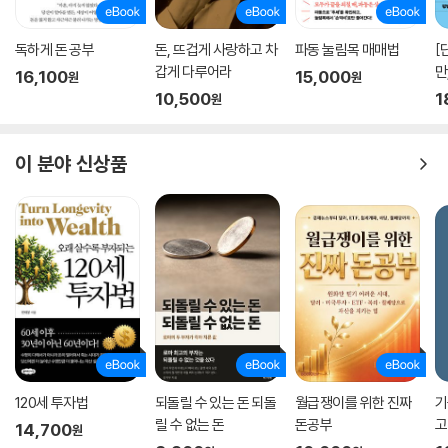
독하게 돈 공부
돈, 뜨겁게 사랑하고 차
파동 눌림목 매매법
[
갑게 다루어라
만
16,100
15,000
원
원
10,500
1
원
이 분야 신상품
120세 투자법
되돌릴 수 있는 돈 되돌
월급쟁이를 위한 진짜
기
릴 수 없는 돈
돈공부
고
14,700
원