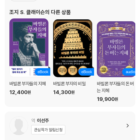
18장 ? 재물의 다섯 가지 법칙
9년 미국 대공황으로 모든 것을 잃은 사람들에게 위로와 희망이 되면
조지 S. 클래이슨
의 다른 상품
19장 ? 바빌론의 대금업자
서 베스트셀러로 자리잡았다. 특히 책에서 나온 유명한
20장 ? 바빌론의 성벽
21장 ? 바빌론의 낙타 상인
22장 ? 바빌론에서 발굴된 점토판
23장 당신의 밝은 미래가 눈앞에 펼쳐진다
바빌론 부자들의 지혜
바빌론 부자의 비밀
바빌론 부자들의 돈 버
는 지혜
12,400
14,300
원
원
19,900
원
역
이선주
관심작가 알림신청