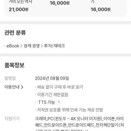
거의 모든 역사
기
16,000
원
21,000
16,000
원
원
관련 분류
eBook
경제 경영
투자/재테크
품목정보
발행일
2024년 08월 09일
이용안내
배송 없이 구매 후 바로 읽기
이용기간 제한없음
TTS 가능
저작권 보호를 위해 인쇄 기능 제공 안함
지원기기
크레마,PC(윈도우 - 4K 모니터 미지원),아이폰,아이
패드,안드로이드폰,안드로이드패드,전자책단말기(저