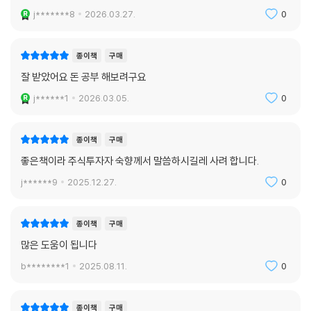
--- pp.78-79, 「3장 부자가 되는 일곱 가지 비결」 중에서
문들은 단순한 재테크 조언을 넘어서, 독자들이 자신의 재정 상황을 깊이
j*******8
2026.03.27.
0
있게 분석하고 장기적인 재무 계획을 세울 수 있도록 돕는 매우 귀한 자료
투자금이 꾸준히 불어나는 모습이 정말 든든하고 뿌듯해요. 교수직에서 은
다. 저자는 이 질문들로 재미있는 우화에 묻혀 잊기 쉬운 재정 원칙의 본질
퇴할 무렵엔 적잖은 금액으로 늘어나 그 수익만으로 여유로운 노후를 보낼
적인 면을 깊이 있게 파고든다. 예를 들어, 제1장 이야기를 읽으며 주인공
종이책
구매
수 있을 거예요. 놀랍게도 빚은 줄어들고, 동시에 투자 자산은 늘어나고 있
의 처지에 공감한 독자들에게 다음과 같은 질문을 던진다. 질문들은 독자
잘 받았어요 돈 공부 해보려구요
습니다. 수입의 70퍼센트로도 잘 살면서 이전보다 재정 상태가 훨씬 좋아
로 하여금 자신의 재정 상태를 객관적으로 바라보고 개선점을 찾아낼 수
j******1
2026.03.05.
0
졌어요. 아무렇게나 살 때와 계획적으로 살 때의 차이가 이렇게 클 줄 누가
있게 한다. “4번. 반시르의 꿈은 돈에 대한 진짜 욕망을 보여준다. 그는 훌
상상이나 했겠어요?
륭한 장인이지만 겨우 먹고살 정도밖에 벌지 못한다.
내년 말 모든 빚을 청산하고 나면, 여유자금으로 여행도 다니고 투자도 더
종이책
구매
늘릴 생각이에요. 다시는 수입의 70퍼센트 이상을 생활비로 쓰지 않겠다
왜 그런 상황이 되었는지 그 이유를 생각나는 대로 모두 적어보자.” “9번.
좋은책이라 주식투자자 숙향께서 말씀하시길레 사려 합니다.
고 굳게 다짐했죠.
반시르와 코비 같은 어른이 헛된 꿈만 꾸면서 꿈을 현실화하지 못하는 이
j******9
2025.12.27.
0
이제 제가 왜 그 옛날 낙타 상인에게 감사 인사를 전해달라 부탁하는지 이
유는, 실용적 지식이 부족하기 때문이다. 그들은 내면의 세계에서는 풍성
해하시리라 믿습니다. 그의 지혜를 따르면서 우리는 지옥에서 빠져나올 수
한 상상력을 가지고 있지만, 그것을 외부 세계에서 실현할 구체적인 계획
있었으니까요.
이나 방법론이 없다. 꿈을 현실로 만들기 위해서는 두 세계를 연결하는 실
종이책
구매
그는 빚더미에 올라앉아 노예로 살다가 깨우침을 얻고 부자가 되었습니다.
질적인 도구가 필요하다. 당신에게 있어 그 도구는 어떤 것인가?”
많은 도움이 됩니다
자신의 쓰라린 경험을 나누며 다른 이들에게 도움을 주고 싶어 했지요. 그
b********1
2025.08.11.
0
래서 집요하게 점토판에 자신의 이야기를 남겼던 것입니다.
“자신에게 먼저 투자하라”는 클레이슨의 유명한 문구는 오늘날에도 여전
그에겐 자신과 같은 곤경에 빠진 이들에게 꼭 들려주고 싶은 이야기가 있
히 유효하다. 즉, 소득의 10%를 저축하라는 이 원칙은 현대의 많은 성공한
었던 것이지요. 그의 메시지는 너무나 강력해서 5천 년이 흘러 바빌론 폐
기업가들이 실천하고 있는 핵심 전략이기도 하다. 워렌 버핏은 “자신에게
종이책
구매