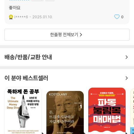
허에서 발굴된 지금도 옛날과 다름없이 큰 영향력을 발휘하고 있습니다.
투자하는 것이 가장 중요한 투자”라며 클레이슨의 가르침을 실천한다. 빌
좋아요
--- pp.183-184, 「9장 바빌론에서 발굴된 점토판」 중에서
게이츠는 “독서와 학습이 성공의 핵심”이라고 강조하며 지속적인 자기계
l*****6
2025.01.10.
0
발의 중요성을 스스로 증명해오고 있다. 테슬라의 CEO 일론 머스크도 “젊
었을 때부터 수입의 일정 부분을 반드시 저축하고 투자했다”고 밝힌 바 있
다.
한줄평 전체보기
그 외에도 빚을 조심하라는 경고, 투자의 중요성, 지속적인 학습과 자기계
발의 필요성 등을 이해하기 쉬운 우화로 풀어내, 수천만 명에 이르는 사람
배송/반품/교환 안내
들의 인생에 큰 영향을 끼쳤다. 이는 현대 사회에서도 여전히 중요한 가치
들이다. 1929년 대공황의 어둠 속에서 희망의 등대 역할을 했던 이 책은,
이 분야 베스트셀러
단순한 재테크 아이디어북이 아니다. 부와 인생에 대한 깊이 있는 통찰을
제공하면서도, 독자들에게 새로운 관점과 현실적인 방법까지 제시하기에,
그의 메시지는 시대를 초월하여 지금도 많은 이들에게 영감을 주고 있다.