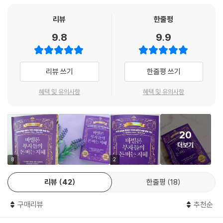
니가 있으니 기꺼이 나누어 줄게’라고 말할까? 아니야. 내 돈주머니도 너와
다를 바 없이 텅 비었어. 뭐가 문제일까? 우리는 어찌하여 의식주를 해결하
결국, 부의 축적과 유지는 일시적인 행운보다는 지속적인 재정 관리 습관
리뷰
한줄평
고도 남을 만한 은화와 금화를 모을 수 없는 걸까?”
에서 비롯된다. 수입의 일정 부분을 반드시 저축하고, 현명하게 투자하며,
9.8
9.9
반시르는 계속해서 물었다. “우리 아이들도 생각해보자. 그들도 우리와 똑
불필요한 지출을 줄이는 등의 기본적인 원칙들을 꾸준히 실천하는 것이 중
같은 길을 걷고 있지 않나? 아이들, 그들의 가족, 손자들과 손자들의 가족
요하다. 이러한 차이는 단순히 운이나 초기 자본의 크기가 아닌, 재정 관리
이 평생 이렇게 부자들 사이에 살면서 우리처럼 시큼한 염소젖과 죽이나
습관과 마인드셋에서 비롯된다. 이 책 『바빌론 부자들의 돈 버는 지혜』는
리뷰 쓰기
한줄평 쓰기
먹는 삶에 만족해야 하는 걸까?”
이러한 성공적인 재정 관리의 원칙들을 고대 바빌론의 지혜라는 스토리를
--- pp.27-28, 「1장 재물을 간절히 원했던 남자」 중에서
빌려 소개한다. 이 책은 돈과 관련된 올바른 습관의 중요성을 일깨우며, 누
혜택 및 유의사항
혜택 및 유의사항
구나 꾸준한 노력과 올바른 원칙을 통해 재정적 안정과 부를 이룰 수 있다
그러자 또 한 친구가 물었다. “그렇다면 우리 같은 이들이 부자가 되려면
는 희망을 준다. 특히 우화 형식으로 되어 있기에 한 번 읽으면 그 사상과
어떻게 해야 한다고 충고해줄 수 있어? 세월이 흘러 이젠 젊지 않은데다 모
원칙을 잊지 않고 실생활에서 떠올릴 수 있으며, 평생 동안 지속될 재정 관
아놓은 돈도 그다지 없는데, 어떻게 하지?”
20
리 원칙의 황금률을 배울 수 있다.
“알가미시가 내게 알려준 지혜를 받아들이고, ‘내가 번 돈의 일부는 꼭 모
더보기
으겠다’라고 다짐하라고 권하네. 아침에 일어나자마자 중얼거려 봐. 낮에
책에서는 수입의 10%를 반드시 저축하는 습관, 불필요한 지출 줄이기, 현
8
2
도, 밤에도, 수시로 되뇌어. 하늘의 별처럼 마음에 새겨질 때까지 외워. 그
명한 투자, 복리의 힘 활용하기 등의 원칙을 강조한다. 이는 현대 사회에서
가르침을 새기고 수입 중 적절해 보이는 만큼 붙들어 매. 최소 10분의 1 이
리뷰
42
한줄평
18
도 여전히 유효한 원칙들이며, 세상의 많은 부자들이 여전히 영혼처럼 활
상을 떼어 저축해서 돈이 스스로 돈을 벌게 해야 해. 저축액이 부족하다 싶
용하고 있는 원칙이기도 하다.
으면 소비를 줄여서라도 채워. 처음엔 그 정도라도 모아. 곧 네 보물을 가졌
구매리뷰
추천순
다는 풍요로운 기분을 느끼게 될걸. 그 보물이 불어나는 걸 보면 가슴이 뛸
5,000년 역사가 증명한