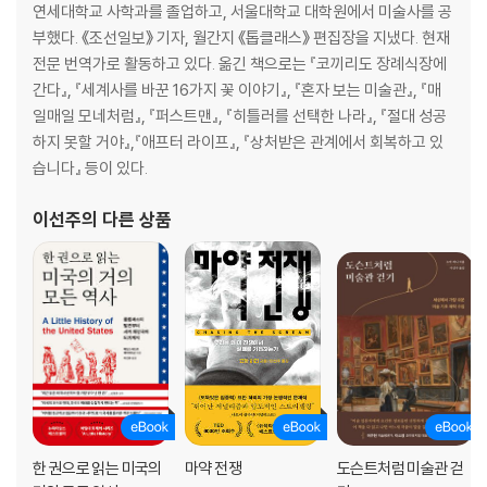
연세대학교 사학과를 졸업하고, 서울대학교 대학원에서 미술사를 공
부했다. 《조선일보》 기자, 월간지 《톱클래스》 편집장을 지냈다. 현재
전문 번역가로 활동하고 있다. 옮긴 책으로는 『코끼리도 장례식장에
간다』, 『세계사를 바꾼 16가지 꽃 이야기』, 『혼자 보는 미술관』, 『매
일매일 모네처럼』, 『퍼스트맨』, 『히틀러를 선택한 나라』, 『절대 성공
하지 못할 거야』,『애프터 라이프』, 『상처받은 관계에서 회복하고 있
습니다』 등이 있다.
이선주
의 다른 상품
한 권으로 읽는 미국의
마약 전쟁
도슨트처럼 미술관 걷