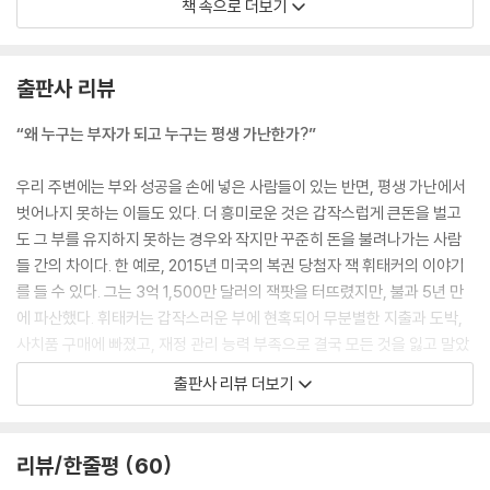
책 속으로 더보기
험난한 과정을 투영하며, 때론 값비싼 대가를 치른 실수를 회상하기도 했
다. 식견과 경험만 있었다면 피할 수 있었을 실수들이었다.
--- pp.14-15, 「추천 서문」 중에서
출판사 리뷰
“왜 그러지 않겠어! 꿈에서 깨어난 후 내가 얼마나 빈털터리인지 떠올리니
“왜 누구는 부자가 되고 누구는 평생 가난한가?”
배신감이 밀려왔기 때문이야. 선원들 말마따나 우리 둘은 한배를 탔잖아.
그러니 그 문제를 함께 의논해보자고. 청소년 때 우리는 지혜를 배우겠다
우리 주변에는 부와 성공을 손에 넣은 사람들이 있는 반면, 평생 가난에서
고 성직자들을 함께 찾아갔잖아? 젊을 때는 서로 기쁨을 나누었지. 어른이
벗어나지 못하는 이들도 있다. 더 흥미로운 것은 갑작스럽게 큰돈을 벌고
되어서도 우리는 언제나 가까운 친구로 지냈어. 우리는 우리 식으로 사는
도 그 부를 유지하지 못하는 경우와 작지만 꾸준히 돈을 불려나가는 사람
데 만족해 왔어. 우리는 오랜 시간 일하고, 그렇게 벌어들인 돈을 자유롭게
들 간의 차이다. 한 예로, 2015년 미국의 복권 당첨자 잭 휘태커의 이야기
쓰는 삶에 만족해왔어. 우리는 지난 몇 년 동안 많은 돈을 벌었어. 하지만
를 들 수 있다. 그는 3억 1,500만 달러의 잭팟을 터뜨렸지만, 불과 5년 만
재물의 기쁨을 누리려면 재물에 대한 소망을 가져야 해. 도대체 우리가 말
에 파산했다. 휘태커는 갑작스러운 부에 현혹되어 무분별한 지출과 도박,
도 못 하는 양보다 나을 게 뭐야? 우리는 세상에서 가장 부유한 도시에서
사치품 구매에 빠졌고, 재정 관리 능력 부족으로 결국 모든 것을 잃고 말았
살고 있어. 바빌론만큼 부유한 도시가 없다고 여행자들이 말하잖아. 우리
다. 반면, 워렌 버핏의 이야기는 작지만 꾸준한 투자의 힘을 보여준다. 그는
출판사 리뷰 더보기
는 엄청난 부를 다루는 일을 하지만, 그 일로 자기 자신에게 남는 건 하나도
11살 때 첫 주식 투자를 시작해 꾸준히 복리의 힘을 활용했다. 버핏은 “시
없어. 나의 가장 소중한 친구인 너는 반평생을 열심히 일해왔는데도 돈주
간이 당신의 친구이고 충동이 당신의 적”이라고 말하며, 장기적 안목과 인
머니가 텅 비어서 ‘오늘 밤 귀족들의 잔치가 끝난 후에 갚을 테니 2세겔을
내의 중요성을 강조했다. 그의 순자산은 2024년 기준 1,390억 달러(한화
리뷰/한줄평
60
빌려줄래?’라고 말하잖아. 그러면 나는 뭐라고 대답할까? ‘여기 내 돈주머
약 192조 6,000억 원)에 이른다.