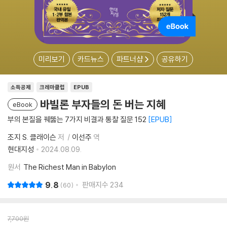
미리보기
카드뉴스
파트너샵
공유하기
소득공제
크레마클럽
EPUB
바빌론 부자들의 돈 버는 지혜
eBook
부의 본질을 꿰뚫는 7가지 비결과 통찰 질문 152
EPUB
조지 S. 클래이슨
저
이선주
역
현대지성
2024.08.09.
원서
The Richest Man in Babylon
9.8
판매지수
234
60
7,700
원