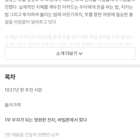
전했다. 실제적인 지혜를 깨우친 아카드는 우리에게 돈을 버는 법, 지키는
법 그리고 투자하여 불리는 법에 이르기까지, 부를 향한 여정에 필요한 통
찰을 아낌없이 알려주고 있다.
이 책은 아카드의 가르침을 통해 부를 얻기 위한 핵심 원칙을 우화 형식으
로 제시한다. 영원한 부를 얻기 위한 원칙을 명쾌하고 흥미진진하게 깨우
쳐 준다. 이는 누구에게나 열려 있는 기회이며, 배움에 대한 열정만 있다면
소개 더보기
누구든 부자가 되는 길에 들어설 수 있다.
클레이슨의 책은 단순한 재테크 지침서가 아니다. 부와 인생에 대한 깊이
목차
있는 통찰을 제공하면서도, 독자들에게 새로운 관점과 현실적인 방법까지
제시한다. 청소년부터 중장년까지 두루 쉽고 깊이 읽힐 수 있는 걸작으로,
1937년 판 추천 서문
지금까지 40여 개국에서 1,000종이 넘는 판본으로 출간되었고, 수천만
명에 이르는 사람들의 인생에 큰 영향을 끼쳤다. 그의 메시지는 시대를 초
들어가며
월하여 지금도 많은 이들에게 영감을 주고 있다. 1929년 대공황 시기에도
수많은 사람들이 이 책에서 실질적인 도움과 희망을 얻었다. ‘어떻게 돈을
1부 부자가 되는 영원한 진리, 바빌론에서 찾다
벌고 관리할 것인가’를 넘어, ‘어떻게 돈과 함께 현명한 삶을 살 것인가’에
대한 깊은 질문을 던지는 책이기에 가능한 일이다.
1장 재물을 간절히 원했던 남자