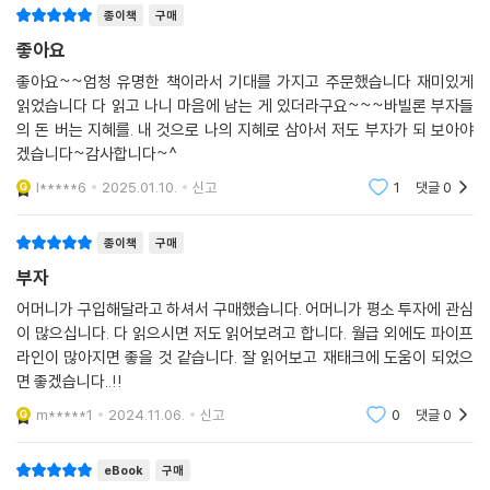
거야. 삶의 새로운 기쁨으로 흥분될걸. 돈을 더 벌기 위해 열심히 노력하겠
종이책
구매
5가지 부의 법칙과 7가지 부자의 비결
지. 수입이 늘어나면 그에 비례해서 저축액도 늘리지 않겠니?
좋아요
그다음 네가 모은 돈이 너를 위해 일하게 하는 법을 배워. 그걸 너의 노예로
바빌론 현자들의 지혜는 시대를 초월해 현대 사회에서도 여전히 유효하다.
좋아요~~엄청 유명한 책이라서 기대를 가지고 주문했습니다 재미있게
만들어. 그걸 밑천 삼아서 돈이 돈을 낳고, 또 그 돈이 돈을 낳게 해.
이 책에서 소개하는 5가지 부의 법칙과 7가지 부자의 비결은 오늘날의 경
읽었습니다 다 읽고 나니 마음에 남는 게 있더라구요~~~바빌론 부자들
--- pp.48-49, 「2장 바빌론 최고의 부자」 중에서
제 환경에서도 큰 가치를 지닌다. 예를 들어, “수입의 10분의 1 이상을 떼
의 돈 버는 지혜를. 내 것으로 나의 지혜로 삼아서 저도 부자가 되 보아야
어 모으라”는 첫 번째 재물의 법칙은 현대의 ‘페이 유어셀프 퍼스트’(Pay
겠습니다~감사합니다~^
무언가를 이루려면 먼저 욕망이 있어야 합니다. 강렬하고 선명한 갈망 말
Yourself First) 원칙과 일맥상통한다. 실리콘밸리의 성공한 스타트업 창
l*****6
2025.01.10.
신고
1
댓글
0
입니다. 막연한 희망만으로는 부족합니다. 막연히 부자가 되겠다는 바람만
업자 중 많은 이들이 이 원칙을 따르고 있다. 페이팔의 공동창업자 맥스 레
으로는 충분한 동기부여가 되지 않습니다. 금 다섯 닢을 손에 넣겠다는 구
브친은 “항상 수입의 일정 부분을 저축하고 투자하라. 그것이 미래의 당신
종이책
구매
체적 목표를 세워야 그것을 이루기 위해 분발할 수 있어요. 확고한 의지로
을 위한 것”이라고 강조한다. “안전하면서도 수익을 많이 낼 수 있는 곳을
금 다섯 닢을 모으는 법을 깨우치고 나면, 열 닢, 천 닢을 모으는 비슷한 방
부자
찾아 투자하라”는 두 번째 법칙은 현대 투자의 기본 원칙인 ‘위험 분산’과
도를 찾게 될 겁니다. 그렇게 부자가 되는 거예요. 작지만 뚜렷한 목표 하나
연결된다. 세계적인 투자자 레이 달리오는 “올웨더 전략”을 통해 이 원칙
어머니가 구입해달라고 하셔서 구매했습니다. 어머니가 평소 투자에 관심
를 이루는 요령을 터득하면, 더 큰 열망도 성취할 수 있도록 단련되는 겁니
이 많으십니다. 다 읽으시면 저도 읽어보려고 합니다. 월급 외에도 파이프
을 실천하며 꾸준한 수익을 올리고 있다.
다. 재산을 불리는 과정이 이러해요. 배우고 역량을 키워가며 처음엔 조금
라인이 많아지면 좋을 것 같습니다. 잘 읽어보고 재태크에 도움이 되었으
씩, 나중엔 크게 불려 나가는 거죠.
면 좋겠습니다..!!
부자가 되는 7가지 비결 중 일곱 번째인 “돈 버는 능력을 키우라”는 조언
단순하되 명확한 목표를 세우세요. 지나치게 많고 복잡하거나, 아무리 애
은 4차 산업혁명 시대에 더욱 중요해졌다. 아마존의 CEO 제프 베조스는
m*****1
2024.11.06.
신고
0
댓글
0
써도 이루기 힘든 욕구는 좌절을 부를 뿐이에요.
“끊임없이 학습하고 새로운 기술을 습득하는 것이 성공의 열쇠”라고 말한
무엇보다 자기 일에서 최고가 되세요. 그러면 돈도 많이 법니다. 제가 하루
다. 이는 바빌론의 지혜가 현대 사회에서도 여전히 유효함을 보여준다. 다
eBook
구매
몇 닢 받고 점토판에 글 새기는 변변찮은 필경사였을 때, 문득 깨달았어요.