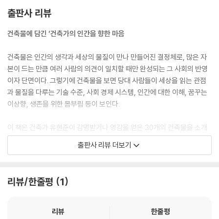
출판사 리뷰
건축물에 담긴 ‘건축가의 인간을 향한 마음
건축물은 인간의 생각과 세상의 물질이 만나 만들어진 결정체로, 많은 자
본이 드는 만큼 여러 사람의 의견이 일치할 때만 완성되는 그 사회의 반영
이자 단면이다. 그렇기에 건축물을 보면 당대 사람들이 세상을 읽는 관점
과 물질을 다루는 기술 수준, 사회 경제 시스템, 인간에 대한 이해, 꿈꾸는
이상향, 생존을 위한 몸부림 등이 보인다.
이 책은 건축가 유현준이 감명받거나 영감을 얻은 30개의 건축물을 소개
한다. 이 작품들을 설계한 건축가들은 수백 년 된 전통을 뒤집거나 비트는
출판사 리뷰 더보기
혁명적인 생각으로 건축의 새로운 시대를 열었다. 저자는 이 건축물들을
통해 건축 디자인이 무엇인지 배웠다고 해도 과언이 아니라고 말하며, “이
건축물들을 통해 독자들이 세상을 바라보는 또 하나의 시각을 만드는 데
리뷰/한줄평
1
도움이 되기를 바”란다면서 보물 같은 작품들을 소개한다.
건물 구조로 “국회의원은 국민보다 아랫사람”이라고 외치는 ‘독일 국회의
리뷰
한줄평