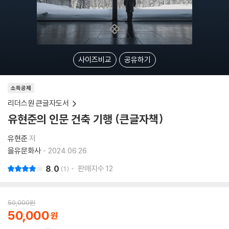
사이즈비교
공유하기
소득공제
리더스원 큰글자도서
유현준의 인문 건축 기행 (큰글자책)
유현준
저
을유문화사
2024.06.26.
8.0
판매지수
12
1
50,000
원
50,000