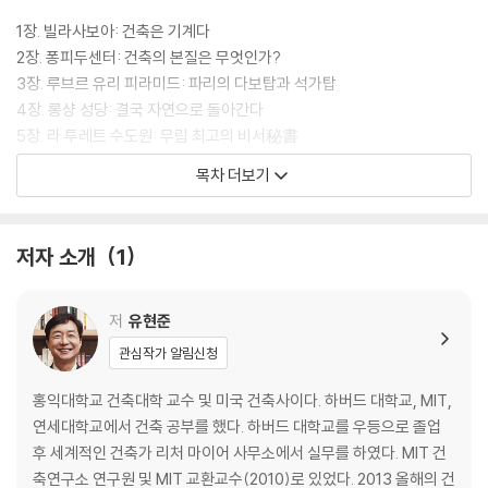
1장. 빌라사보아: 건축은 기계다
2장. 퐁피두센터: 건축의 본질은 무엇인가?
3장. 루브르 유리 피라미드: 파리의 다보탑과 석가탑
4장. 롱샹 성당: 결국 자연으로 돌아간다
5장. 라 투레트 수도원: 무림 최고의 비서秘書
6장. 피르미니 성당: 성당 진화의 끝판왕
목차 더보기
7장. 유니테 다비타시옹: 건물 안에 도시를 만들겠다는 야심
8장. 독일 국회의사당: 국회의원은 국민보다 아랫사람이다
9장. 브루더 클라우스 필드 채플: 빛이 들어오는 동굴 만들기
저자 소개
1
10장. 발스 스파: 땅속에 숨겨진 신전 같은 목욕탕
11장. 퀘리니 스탐팔리아: 자연과 대화하는 공간
12장. 빌바오 구겐하임 미술관: 물고기를 좇은 건축가의 꿈
저
유현준
관심작가 알림신청
2. 북아메리카
홍익대학교 건축대학 교수 및 미국 건축사이다. 하버드 대학교, MIT,
13장. 바이네케 고문서 도서관: 빛이 투과되는 돌
연세대학교에서 건축 공부를 했다. 하버드 대학교를 우등으로 졸업
14장. 뉴욕 구겐하임 미술관: 미술관이 방일 필요는 없다
후 세계적인 건축가 리처 마이어 사무소에서 실무를 하였다. MIT 건
15장. 시티그룹 센터: 좋은 디자인은 문제 해결의 답이다
축연구소 연구원 및 MIT 교환교수(2010)로 있었다. 2013 올해의 건