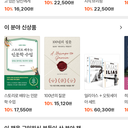
고 있는 당신에게
지식 브리핑
10
22,500
1
%
원
재미가 있고 흥미롭게 읽힌다. 저자가 “재미난 드라마나 영화를 보면 친구
10
16,200
10
22,500
%
%
원
원
에게 소개하고 싶어 안달 난” 것 같은 기분으로 이 건축물들을 소개했다고
하는데, 그렇게 소개받아서인지 읽으면서 나도 모르게 그 건물들에 빠져들
게 된다. 이렇게 먼저 알고 보게 되는 건축물은 더 이상 단순한 랜드마크나
이 분야 신상품
특이한 건물만은 아닐 것이다.
시대와 상황의 한계에 맞서고, 자연과 역사를 깊게 이용하고, 자신의 생각
을 구현하기 위해 이전에 없던 새로운 재료를 만들어 내는 대담하고 창의
적인 건축을 만날 수 있다.
- [국민일보]
건축 역사에 획을 그은 작품들의 기술적 혁신뿐 아니라 역사적, 문화적, 철
학적 의미를 맛깔나게 들려준다.
- [세계일보]
스토리로 배우는 인문
100년의 질문
일리아스 + 오뒷세이
히
학 수업
아 세트
의
10
15,120
%
원
몸 고생 없이 눈과 머리로 다녀오는 건축 기행, 생각 기행 같은 책이다.
10
17,550
10
60,300
1
%
%
원
원
- [중앙SUNDAY]