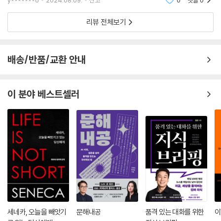
y*******o
2024.08.09.
신고
0
댓글
0
다.
많아 관심
리뷰 전체보기
물론 30개의 건축물만 다루지는 않는다. 살아 있다는 것을 온몸으로 느끼
게 해 주는 ‘발스 스파’를 다룬 장에서 땅의 소리를 들을 수 있는 ‘성 베네딕
트 채플’을 소개하는 식으로 해당 건축가의 다른 건축물을 소개하거나 그
배송/반품/교환 안내
건축물에 영향을 준 건축가와 작품을 소개하기 때문이다. 이 책에 소개된
건축물들을 선정하는 것이 저자에겐 ‘이상형 월드컵’을 하는 것과 같았다
고 한다. 백여 개의 쟁쟁한 후보 중에서 고르고 골라 선정한 만큼 이 책 속
이 분야 베스트셀러
에 소개된 작품들은 저자의 표현처럼 보물 같은 건축물들이다. 저자는 “건
축가는 여러 가지 조건 속에서 최고의 경험을 줄 수 있는 공간 구축 방식을
찾아야 한다”고 말하는데, 이 책에 소개된 건축가들은 자기만의 방법으로
최고의 경험을 주는 공간을 구축한 사람들이다. 그리고 벽, 창문, 문, 계단
등을 이용해 세상을 바꾼 혁명가들이고, 대중에게 새로운 깨달음을 준 철
학자들이다.
30개의 건축물 중에는 ‘소크 생물학 연구소’, ‘낙수장’, ‘빛의 교회’ 등 저자
의 전작들에서 이미 언급됐던 건물을 비롯해 ‘라 투레트 수도원’, ‘브루더
클라우스 필드 채플’, ‘루브르 아부다비’ 등 처음 소개하는 건축물도 있다.
세네카, 오늘을 빼앗기
문해내공
품격 있는 대화를 위한
이
이미 아는 건물도, 처음 보는 건축물도 저자의 눈을 통해 새롭게 알아 가는