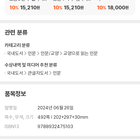
신비의 동굴
스테이트 빌딩 대소동
닫는 글
10
15,210
10
15,210
10
18,000
%
%
%
원
원
원
주석
도판 출처
관련 분류
카테고리 분류
국내도서
인문
인문/교양
교양으로 읽는 인문
수상내역 및 미디어 추천 분류
국내도서
큰글자도서
인문
품목정보
발행일
2024년 06월 26일
쪽수, 무게, 크기
492쪽 | 202*297*30mm
ISBN13
9788932475103