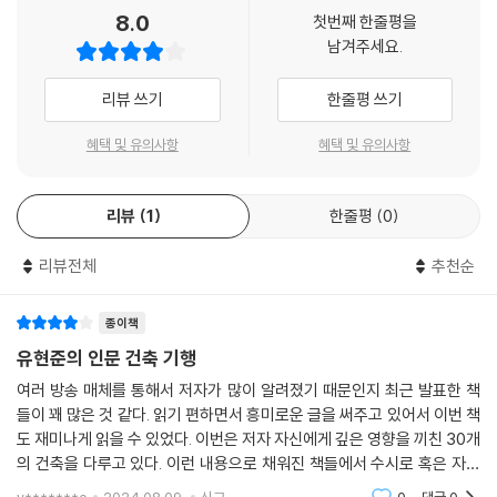
사당’, “빛이 빛 되게 하기 위한 장치”가 무엇인지 보여 주는 ‘킴벨 미술관’,
8.0
첫번째 한줄평을
제약을 뛰어넘어 공공 공간을 만들며 소통의 장이 된 ‘시티그룹 센터’와 ‘H
남겨주세요.
SBC 빌딩’, 하나로 이어진 연속된 구조로 미술관 공간에 대한 선입관을 깬
‘뉴욕 구겐하임 미술관’, 인간과 자연을 직접 대면하게 만든 ‘아주마 하우
리뷰 쓰기
한줄평 쓰기
스’ 등 문제를 해결하는 지혜와 인간에 대한 이해가 담긴 건축물들이다.
혜택 및 유의사항
혜택 및 유의사항
생각을 깨우는 서른 번의 건축 기행
리뷰
1
한줄평
0
우리는 보통 여행을 가면 그곳의 랜드마크를 보러 간다. 이미 건축 기행을
하고 있는 것이다. 하지만 그 건축물의 진가는 보지 못한 채 겉모습을 보며
리뷰전체
추천순
감탄하는 데 그친다. 이 책은 건축가 20인의 건축물 30개를 ‘건축 기행’이
라는 콘셉트에 맞춰 3부로 나눠 소개한다. 1부 유럽은 프랑스의 ‘빌라사보
아’, 독일의 ‘브루더 클라우스 필드 채플’, 스위스의 ‘발스 스파’, 이탈리아의
종이책
‘퀘리니 스탐팔리아’, 스페인의 ‘빌바오 구겐하임 미술관’ 등 5개국의 건축
유현준의 인문 건축 기행
물을 소개하고, 2부는 미국 동부의 ‘바이네케 고문서 도서관’을 시작으로
여러 방송 매체를 통해서 저자가 많이 알려졌기 때문인지 최근 발표한 책
남부 텍사스의 ‘킴벨 미술관’, 서부 샌프란시스코의 ‘도미누스 와이너리’ 그
들이 꽤 많은 것 같다. 읽기 편하면서 흥미로운 글을 써주고 있어서 이번 책
리고 캐나다의 ‘해비타트 67’까지 소개한다. 그리고 3부는 일본 요코하마
도 재미나게 읽을 수 있었다. 이번은 저자 자신에게 깊은 영향을 끼친 30개
의 ‘윈드 타워’부터 중국 베이징의 ‘CCTV 본사 빌딩’, 홍콩 ’HSBC 빌딩’을
의 건축을 다루고 있다. 이런 내용으로 채워진 책들에서 수시로 혹은 자주
거쳐 멀리 떨어진 아랍에미리트 아부다비의 ‘루브르 아부다비’까지 소개한
언급되는 건축들이 먼저 눈에 들어오지만, 그동안 접하지 못했던 건축들이