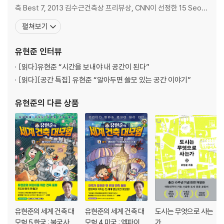
16장. 허스트 타워: 무엇을 보존할 것인가?
축 Best 7, 2013 김수근건축상 프리뷰상, CNN이 선정한 15 Seou
17장. 낙수장: 건축이 자연이 될 수는 없을까?
l’s Architectural Wonders, 2010 건축문화공간대상 대통령상, 2
펼쳐보기
18장. 베트남전쟁재향군인기념관: 공간으로 만든 한 편의 영화
009 젊은 건축가상 등을 수상했으며, 국제 현상 설계에서 다섯 차례
19장. 더글라스 하우스: 살고 싶은 집
수상하였다. 2011 한국현대건축작가 16인 아시아전 요코하마 전시,
유현준
인터뷰
20장. 킴벨 미술관: 침묵과 빛 사이에 위치한 건축
2
21장. 소크 생물학 연구소: 채움보다 더 위대한 비움
[읽다]
유현준 “시간을 보내야 내 공간이 된다”
22장. 도미누스 와이너리: 아름다움은 무엇인가?
[읽다]
[공간 특집] 유현준 “알아두면 쓸모 있는 공간 이야기”
23장. 해비타트 67: 그리스 언덕을 캐나다에 만들다
유현준
의 다른 상품
3. 아시아
24장. 윈드 타워: 실체는 무엇인가
25장. 빛의 교회: 전통 건축의 파격적 재해석
26장. 아주마 하우스: 권투 선수 출신 건축가가 자연을 대하는 방법
27장. 데시마 미술관: 두꺼비집 미술관
28장. CCTV 본사 빌딩: 21세기 고인돌, 과시 건축의 끝판왕
29장. 홍콩 HSBC 빌딩: 제약은 새로운 창조의 어머니
30장. 루브르 아부다비: 쇠로 만든 오아시스
유현준의 세계 건축 대
유현준의 세계 건축 대
도시는 무엇으로 사는
모험 5 한국 : 불국사와
모험 4 미국 : 엠파이어
가