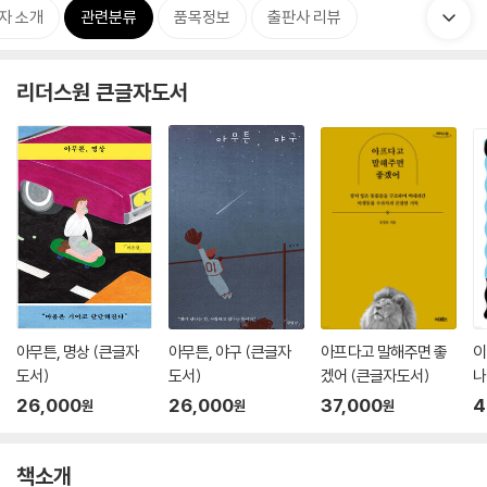
자 소개
관련분류
품목정보
출판사 리뷰
리더스원 큰글자도서
아무튼, 명상 (큰글자
아무튼, 야구 (큰글자
아프다고 말해주면 좋
이
도서)
도서)
겠어 (큰글자도서)
나
26,000
26,000
37,000
4
원
원
원
책소개