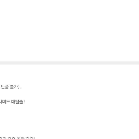
반품 불가).
피라미드 대탈출!
린이 건축 동화 출간!