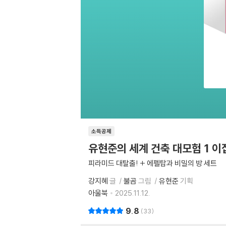
소득공제
유현준의 세계 건축 대모험 1 이
피라미드 대탈출! + 에펠탑과 비밀의 방 세트
강지혜
글
불곰
그림
유현준
기획
아울북
2025.11.12.
9.8
33