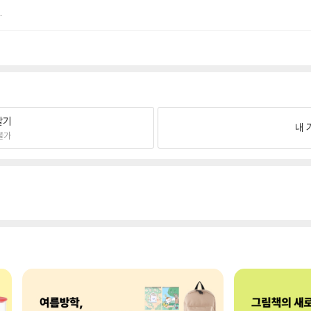
.
팔기
내 
불가