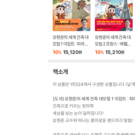
유현준의 세계 건축 대
유현준의 세계 건축 대
모험 1 이집트 : 피라미
모험 2 프랑스 : 에펠탑
드 대탈출!
과 비밀의 방
10
15,120
10
15,210
%
%
원
원
책소개
이 상품은 YES24에서 구성한 상품입니다.(낱개 
[도서] 유현준의 세계 건축 대모험 1 이집트 : 
건축으로 키우는 창의력
세상을 보는 눈이 달라집니다!
유현준 교수와 떠나는 흥미로운 랜드마크 탐험!
건축으로 세상을 보는 유현준 교수의 첫 번째 어