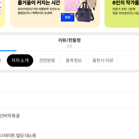
리뷰/한줄평
33
차
저자 소개
관련분류
품목정보
출판사 리뷰
 신비의 동굴
어 스테이트 빌딩 대소동