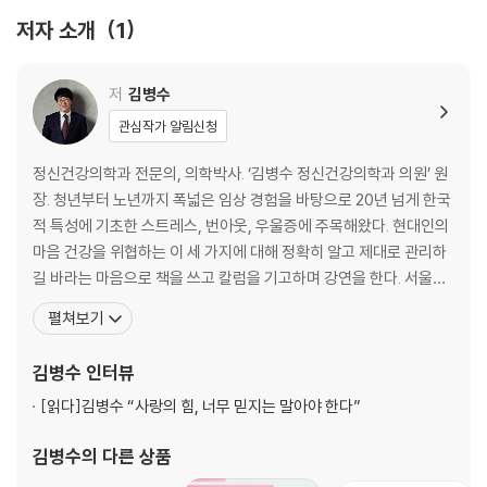
저자 소개
1
불안증의 원인, 재앙화 사고방식
내 안의 악마 다스리기
나를 함부로 규정짓는 사람들
저
김병수
직장 내 정치 싸움 대처법
관심작가 알림신청
위로 대신 조언만 늘어놓는 사람의 심리
감정노동에 지친 당신에게
정신건강의학과 전문의, 의학박사. ‘김병수 정신건강의학과 의원’ 원
‘귀찮아’의 숨은 의미
장. 청년부터 노년까지 폭넓은 임상 경험을 바탕으로 20년 넘게 한국
결정 장애인가, 결정 피로인가
적 특성에 기초한 스트레스, 번아웃, 우울증에 주목해왔다. 현대인의
스트레스성 폭식주의보
마음 건강을 위협하는 이 세 가지에 대해 정확히 알고 제대로 관리하
걱정과 새로운 관계 맺기
길 바라는 마음으로 책을 쓰고 칼럼을 기고하며 강연을 한다. 서울아
다중 인격의 멘탈은 건강하다
산병원 정신건강의학과에서 임상교수로 근무했고 같은 병원 건강증
펼쳐보기
은퇴 증후군 극복하기
진센터의 스트레스 클리닉에서 진료했으며 대한우울조울병학회, 한
힘이 되는 질투, 독이 되는 시기
국정신신체의학회, 한국인지행동치료학회 등에서 임원으로 활동했
김병수
인터뷰
행복한 기억의 힘
다. 현재 서울 교대역 사거리 작은 의원에서 내담자들에게 현실적이
[읽다]
김병수 “사랑의 힘, 너무 믿지는 말아야 한다”
고 실
김병수
의 다른 상품
두 번째 마음공부 : 번아웃, 우선순위가 없는 삶은 나를 배신한다