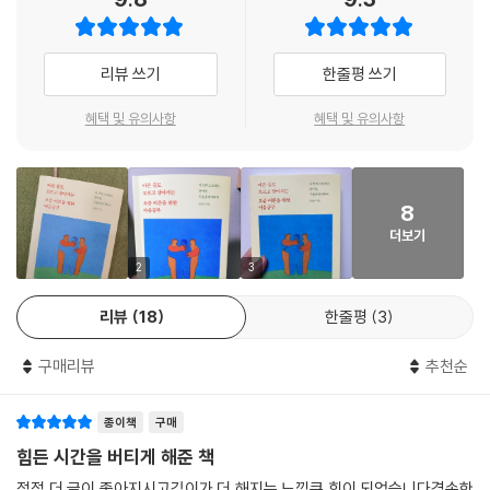
리뷰 쓰기
한줄평 쓰기
혜택 및 유의사항
혜택 및 유의사항
8
더보기
2
3
리뷰
18
한줄평
3
구매리뷰
추천순
종이책
구매
힘든 시간을 버티게 해준 책
점점 더 글이 좋아지시고깊이가 더 해지는 느낌큰 힘이 되었습니다겸손한