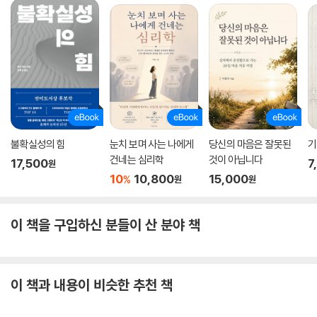
불확실성의 힘
눈치 보며 사는 나에게
당신의 마음은 잘못된
기
건네는 심리학
것이 아닙니다
17,500
7
원
10
10,800
15,000
%
원
원
이 책을 구입하신 분들이 산 분야 책
이 책과 내용이 비슷한 추천 책