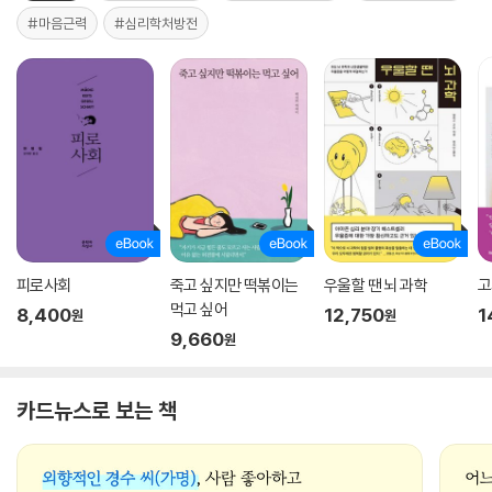
#마음근력
#심리학처방전
피로사회
죽고 싶지만 떡볶이는
우울할 땐 뇌 과학
고
먹고 싶어
8,400
12,750
1
원
원
9,660
원
카드뉴스로 보는 책