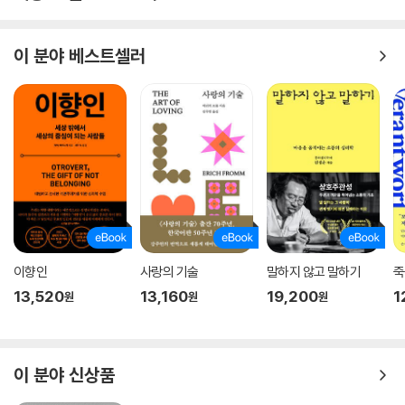
이 분야 베스트셀러
이향인
사랑의 기술
말하지 않고 말하기
죽
13,520
13,160
19,200
1
원
원
원
이 분야 신상품