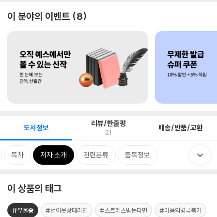
이 분야의 이벤트
8
리뷰/한줄평
도서정보
배송/반품/교환
21
목차
저자 소개
관련분류
품목정보
이 상품의 태그
#우울증
#번아웃상태라면
#스트레스받는다면
#마음의병극복기