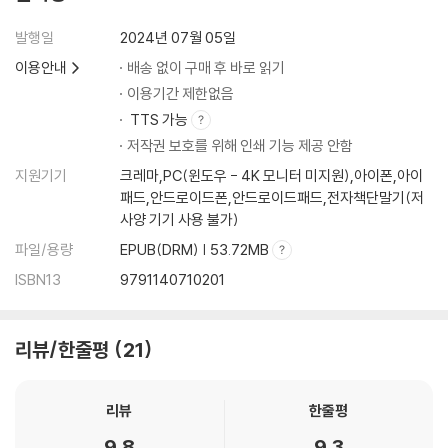
세 번째 마음공부 : 우울증, 떠도는 정보의 독배를 피할 것
발행일
2024년 07월 05일
이용안내
배송 없이 구매 후 바로 읽기
우울증은 마음의 감기가 아니다
이용기간 제한없음
진단 기준을 정확히 아는 것부터
TTS 가능
우울증 체크리스트를 믿지 마라
저작권 보호를 위해 인쇄 기능 제공 안함
버려야 할 네 가지 마음 습관
부정적 사고와 잘못된 신념 바로잡기
지원기기
크레마,PC(윈도우 - 4K 모니터 미지원),아이폰,아이
세대별 상황별 우울증 차이
패드,안드로이드폰,안드로이드패드,전자책단말기(저
사양 기기 사용 불가)
마음건강에 좋은 라이프스타일
운동으로 우울증 떨쳐내기
파일/용량
EPUB(DRM) | 53.72MB
휴직을 고민하는 당신에게
ISBN13
9791140710201
인지행동치료란 무엇인가
치료 받기 전에 알아야 할 것들
항우울제를 먹기로 했다면
리뷰/한줄평
21
항우울제 치료와 상담 치료, 무엇이 더 효과적일까?
힘이 되는 가족의 도움 : 기본 생활
리뷰
한줄평
힘이 되는 가족의 도움 : 대화 방법
우울증은 어떻게 예방할 수 있는가
9.8
9.3