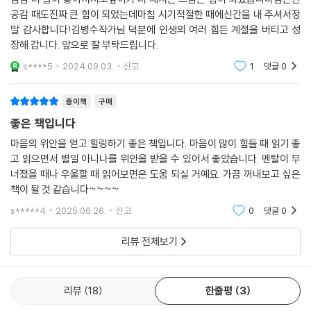
공감 때도진짜 큰 힘이 되었는데마침 시기적절한 때에신간을 내 주셔서정
말 감사합니다!김병수작가님 덕분에 인생의 여러 힘든 계절을 버티고 성
장해 갑니다. 앞으로 잘 부탁드립니다.
s****5
2024.09.03.
신고
1
댓글
0
종이책
구매
좋은 책입니다
마음의 위안을 얻고 힐링하기 좋은 책입니다. 마음이 많이 힘들 때 읽기 좋
고 읽으면서 별일 아니나를 위안을 받을 수 있어서 좋았습니다. 멘탈이 무
너졌을 때나 우울할 때 읽어보면은 도움 되실 거예요. 가끔 꺼내보고 싶은
책이 될 것 같습니다~~~~
s*****4
2025.06.26.
신고
0
댓글
0
리뷰 전체보기
리뷰
18
한줄평
3