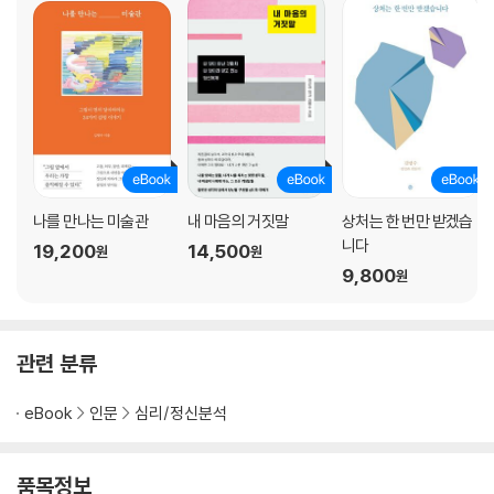
번아웃에 빠진 이의 불길한 소망
역기능적 완벽주의를 경계하라
열정은 언제 위험해지는가
워킹맘의 껍질과 굴레
경쟁이 싫다면 지금 불안한 것
미래를 위한 지금의 희생에 대하여
사람이 싫다는 당신에게
나를 만나는 미술관
내 마음의 거짓말
상처는 한 번만 받겠습
인정 욕구를 인정하라
니다
19,200
14,500
원
원
왜 이기고 싶은지 알아야 하는 이유
9,800
원
인간의 한계를 받아들이기
분노의 심리학적 원인
마음건강에 좋은 여행의 기술
관련 분류
증거 중독에서 벗어나고 싶다면
이루지 못한 계획이 소중한 이유
eBook
인문
심리/정신분석
목표를 향해 폭주하지 않으려면
품목정보