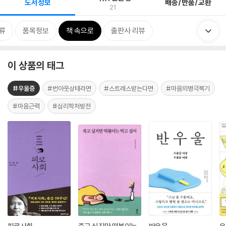
도서정보
배송/반품/교환
21
류
품목정보
책 속으로
출판사 리뷰
이 상품의 태그
#우울증
#번아웃상태라면
#스트레스받는다면
#마음의병극복기
#마음근력
#심리학처방전