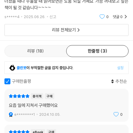
너졌을 때나 우울할 때 읽어보면은 도움 되실 거예요. 가끔 꺼내보고 싶은
책이 될 것 같습니다~~~~
s*****4
2025.06.26.
신고
0
댓글
0
리뷰 전체보기
리뷰
18
한줄평
3
클린봇
이 부적절한 글을 감지 중입니다.
설정
구매한줄평
추천순
종이책
구매
요즘 일에 지쳐서 구매했어요
e********1
2024.10.05.
0
eBook
구매