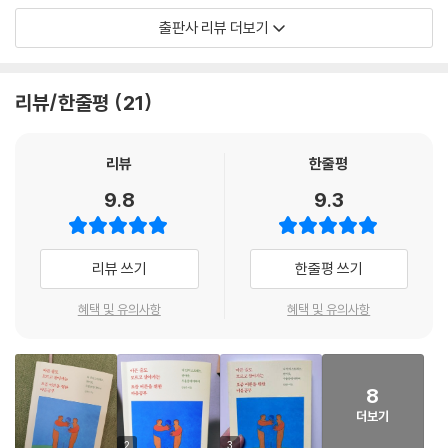
임상 경험에 비춰보면 “나는 지금 우울해서 미칠 것 같아요”라는 환자보다
는 행동 솔루션을 함께 제공한다. 복잡한 현대인의 삶에서 스트레스는 모
출판사 리뷰 더보기
“감정이 무뎌졌어요. 좋은 것도 싫은 것도 느껴지지 않아요”라고 호소하는
두가 안고 살아가야 하기에 해소보다는 관리에 초점을 두고 저자는 처방전
사례가 더 많습니다. 취미에 대한 관심이 싹 사라지고 친구가 재밌다며 권
을 제시한다. 번아웃은 조금 다르다. 인생의 우선순위가 꼬였을 때 찾아오
한 영화를 봐도 아무런 감흥이 느껴지지 않는다고 하는 식입니다. 총천연
는 번아웃은 보통 분노로 표출되고 대인관계를 피하게 만든다. 삶의 태도
리뷰/한줄평
21
색 컬러 텔레비전이던 세상이 흑백 무성영화처럼 보이는 것으로 설명할 수
와 생각 습관을 조절하면 예방이 가능하다. 따라서 쉼에 대한 경고라 할 수
있겠습니다.
있는 번아웃의 여러 징후를 알려줌과 동시에 마음이 소진되지 않게끔 돕는
--- 「진단 기준을 명확히 아는 것부터」 중에서
여러 가지 심리 툴을 제공한다.
리뷰
한줄평
9.8
9.3
우울증은 전문가와의 상담과 치료가 우선되어야 하지만, 넘치는 정보 때문
에 오해와 왜곡 또한 많은 것이 사실이다. 인터넷에 떠도는 정보에 매몰되
어 정확한 진단과 치료를 놓쳐서는 안 된다고 저자는 강조한다. 내 마음이
리뷰 쓰기
한줄평 쓰기
아플 때 스스로 점검해볼 수 있는 것들, 전문가에게 치료를 받기 전에 알면
좋은 것들, 가족이나 지인이 우울증에 걸렸을 때 필요한 지식 등 긴요하게
혜택 및 유의사항
혜택 및 유의사항
활용할 만한 정확한 지식과 정보를 간추려 담았다. 정신과 전문의로서 모
든 임상 경험과 지식을 녹여 책을 썼지만, 저자는 이 책이 적극적이고 주체
적인 삶을 부르는 마중물이자 삶이라는 연을 훨훨 날게 하는 바람이 되기
8
를 바란다. 알수록 힘이 되는 정신건강의 기본을 바탕으로 어려운 세상이
더보기
지만 쉽게 무너지지 않는 단단한 멘탈을 만들기를 저자는 진심으로 바라고
있다.
2
3