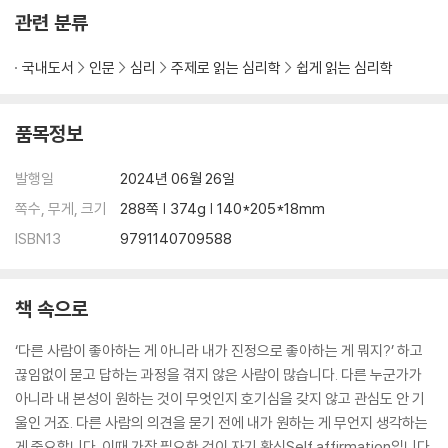
세 번째 마음공부 : 우울증, 떠도는 정보의 독배를 피할 것
관련 분류
우울증은 마음의 감기가 아니다
국내도서
인문
심리
주제로 읽는 심리학
쉽게 읽는 심리학
진단 기준을 정확히 아는 것부터
우울증 체크리스트를 믿지 마라
버려야 할 네 가지 마음 습관
품목정보
부정적 사고와 잘못된 신념 바로잡기
세대별 상황별 우울증 차이
발행일
2024년 06월 26일
마음건강에 좋은 라이프스타일
쪽수, 무게, 크기
288쪽 | 374g | 140*205*18mm
운동으로 우울증 떨쳐내기
ISBN13
9791140709588
휴직을 고민하는 당신에게
인지행동치료란 무엇인가
치료 받기 전에 알아야 할 것들
책 속으로
항우울제를 먹기로 했다면
항우울제 치료와 상담 치료, 무엇이 더 효과적일까?
‘다른 사람이 좋아하는 게 아니라 내가 진정으로 좋아하는 게 뭐지?’ 하고
힘이 되는 가족의 도움 : 기본 생활
끊임없이 묻고 답하는 과정을 겪지 않은 사람이 많습니다. 다른 누군가가
힘이 되는 가족의 도움 : 대화 방법
아니라 내 본성이 원하는 것이 무엇인지 호기심을 갖지 않고 관심도 안 기
우울증은 어떻게 예방할 수 있는가
울인 거죠. 다른 사람의 의견을 묻기 전에 내가 원하는 게 무언지 생각하는
게 중요합니다. 이때 가장 필요한 것이 자기 확신Self affirmation입니다.