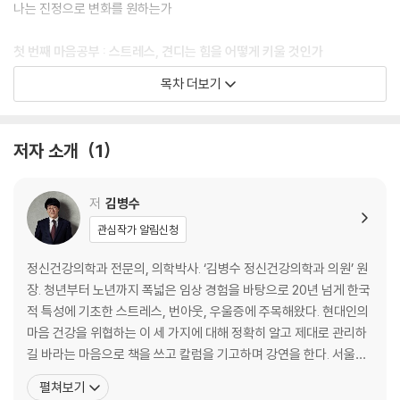
나는 진정으로 변화를 원하는가
첫 번째 마음공부 : 스트레스, 견디는 힘을 어떻게 키울 것인가
목차 더보기
불안증의 원인, 재앙화 사고방식
내 안의 악마 다스리기
나를 함부로 규정짓는 사람들
저자 소개
1
직장 내 정치 싸움 대처법
위로 대신 조언만 늘어놓는 사람의 심리
감정노동에 지친 당신에게
저
김병수
‘귀찮아’의 숨은 의미
관심작가 알림신청
결정 장애인가, 결정 피로인가
스트레스성 폭식주의보
정신건강의학과 전문의, 의학박사. ‘김병수 정신건강의학과 의원’ 원
걱정과 새로운 관계 맺기
장. 청년부터 노년까지 폭넓은 임상 경험을 바탕으로 20년 넘게 한국
다중 인격의 멘탈은 건강하다
적 특성에 기초한 스트레스, 번아웃, 우울증에 주목해왔다. 현대인의
은퇴 증후군 극복하기
마음 건강을 위협하는 이 세 가지에 대해 정확히 알고 제대로 관리하
힘이 되는 질투, 독이 되는 시기
길 바라는 마음으로 책을 쓰고 칼럼을 기고하며 강연을 한다. 서울아
행복한 기억의 힘
산병원 정신건강의학과에서 임상교수로 근무했고 같은 병원 건강증
펼쳐보기
진센터의 스트레스 클리닉에서 진료했으며 대한우울조울병학회, 한