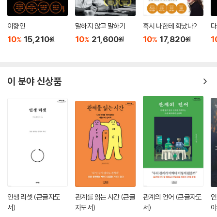
이향인
말하지 않고 말하기
혹시 나한테 화났나?
다
10
15,210
10
21,600
10
17,820
1
%
%
%
원
원
원
이 분야 신상품
인생 리셋 (큰글자도
관계를 읽는 시간 (큰글
관계의 언어 (큰글자도
인
서)
자도서)
서)
야