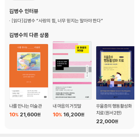
두 번째 마음공부 : 번아웃, 우선순위가 없는 삶은 나를 배신한다
국정신신체의학회, 한국인지행동치료학회 등에서 임원으로 활동했
김병수
인터뷰
다. 현재 서울 교대역 사거리 작은 의원에서 내담자들에게 현실적이
번아웃에 빠진 이의 불길한 소망
[읽다]
김병수 “사랑의 힘, 너무 믿지는 말아야 한다”
고 실
역기능적 완벽주의를 경계하라
김병수
의 다른 상품
열정은 언제 위험해지는가
워킹맘의 껍질과 굴레
경쟁이 싫다면 지금 불안한 것
미래를 위한 지금의 희생에 대하여
사람이 싫다는 당신에게
인정 욕구를 인정하라
왜 이기고 싶은지 알아야 하는 이유
인간의 한계를 받아들이기
분노의 심리학적 원인
마음건강에 좋은 여행의 기술
나를 만나는 미술관
내 마음의 거짓말
우울증의 행동활성화
증거 중독에서 벗어나고 싶다면
치료(원서 2판)
10
21,600
10
16,200
%
%
원
원
이루지 못한 계획이 소중한 이유
22,000
원
목표를 향해 폭주하지 않으려면