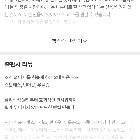
‘나는 꽤 좋은 사람이야. 나는 나름대로 잘 살고 있어’라는 믿음을 잃지 않
는 것이죠. 이런 믿음이 있어야 스트레스를 견딜 수 있습니다.
--- 「내가 원하는 것은 무엇인가」 중에서
역기능적 완벽주의는 번아웃의 원인입니다. 완벽함에 집착하면 할수록 마
책 속으로 더보기
른 수건을 짜는 것처럼 에너지와 시간을 쓸데없이 소모하게 됩니다. 덫에
걸린 완벽주의자는 이미 충분한데도 더 완벽하게 만들려고 애씁니다. 별것
아닌 것도 큰 실수인 것처럼 느끼고 그것을 해결하기 위해 자기 자신을 더
출판사 리뷰
열심히 쥐어짭니다. 어떤 성취를 해도 만족감이 없고 설령 만족의 순간이
찾아와도 또 다른 흠결을 찾아다니느라 성취감을 느낄 여유조차 갖지 못합
소리 없이 나를 힘들게 하는 3대 마음 독소
니다. 노력하면 할수록 스트레스는 쌓이고 몸과 마음은 더 지쳐갑니다. 다
스트레스, 번아웃, 우울증
른 사람에게도 완벽을 강요하게 되고 그러면 관계가 틀어집니다. 완벽의
반대는 실패가 아니라 수용임을 잊지 말아야겠습니다.
심리학적 원인부터 효과적인 관리법까지
--- 「역기능적 완벽주의를 경계하라」 중에서
쉽게 무너지지 않는 단단한 멘탈 만들기
우울증이라는 이름 때문일 텐데, 우울증 환자는 당연히 우울한 기분에 푹
책은 심플하게 스트레스, 번아웃, 우울증으로 챕터가 나뉘어 있다. 스트레
젖어 있을 거라고 생각하기 쉽지만 실제로는 그렇지 않습니다. 실제로는
스 파트에서는 일상에서 스트레스를 유발하는 다양한 원인을 짚어보고 이
우울감 없는 우울증Depressio sine depressione 환자가 많습니다. 제
를 잘 견뎌낼 수 있도록 근본적인 심리 솔루션과 즉각적인 효과를 볼 수 있