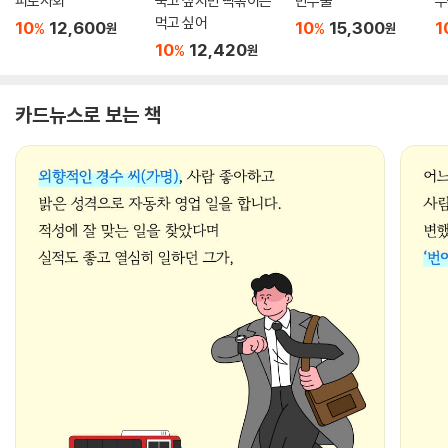
피로사회
죽고 싶지만 떡볶이는
반우울
우
먹고 싶어
10
12,600
10
15,300
1
%
%
원
원
10
12,420
%
원
카드뉴스로 보는 책