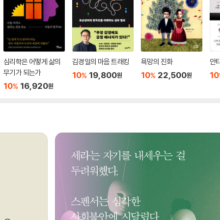
심리학은 어떻게 삶의
김경일의 마음 트래킹
욕망의 진화
안
무기가 되는가
10
19,800
10
22,500
10
%
%
원
원
10
16,920
%
원