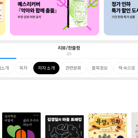
리뷰/한줄평
20
책소개
목차
저자 소개
관련분류
품목정보
책 속으로