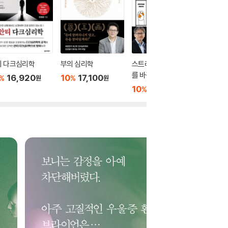
티 다크심리학
부의 심리학
스트레스는 어떻게 나
마음은 
를 바꾸는가
는가
16,920
10
17,100
%
%
원
원
10
17,820
10
1
%
%
원