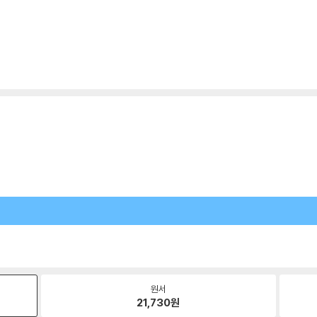
원서
21,730
원