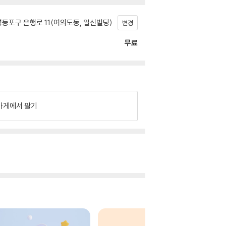
등포구 은행로 11(여의도동, 일신빌딩)
변경
무료
가게에서 팔기