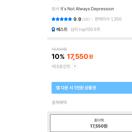
원서
It's Not Always Depression
9.9
판매지수
1,350
20
베스트
심리 top100 6주
19,500
원
10
17,550
YES포인트
앱 다운 시 1천원 상품권
결제혜택
종이책
17,550
원