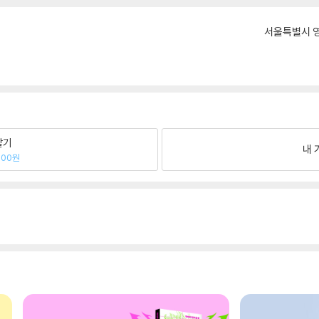
서울특별시 영
팔기
내 
900원