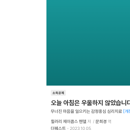
소득공제
오늘 아침은 우울하지 않았습니
무너진 마음을 일으키는 감정중심 심리치료
개
힐러리 제이콥스 헨델
저
문희경
역
더퀘스트
2023.10.05.