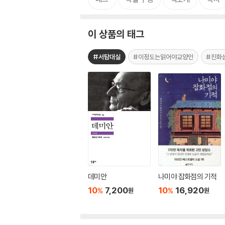
이 상품의 태그
#서탐대실
#이정도는읽어야교양인
#진화
데미안
나미야 잡화점의 기적
10
7,200
10
16,920
%
%
원
원