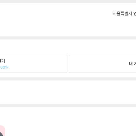
서울특별시 영
팔기
내 
300원