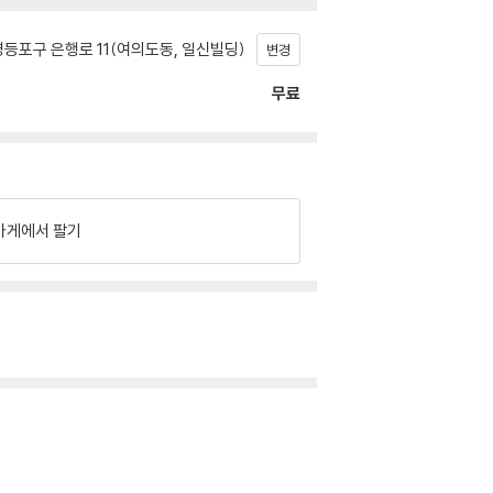
등포구 은행로 11(여의도동, 일신빌딩)
변경
무료
가게에서 팔기