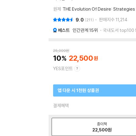
원제
THE Evolution Of Desire: Strategie
9.0
판매지수
11,214
211
베스트
인간관계
15위
국내도서 top100
25,000
원
10
22,500
YES포인트
앱 다운 시 1천원 상품권
결제혜택
종이책
22,500
원