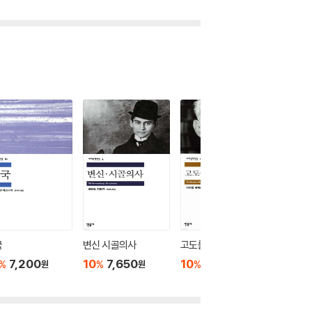
국
변신 시골의사
고도를 기다리며
도파민
7,200
10
7,650
10
8,100
10
1
%
%
%
%
원
원
원