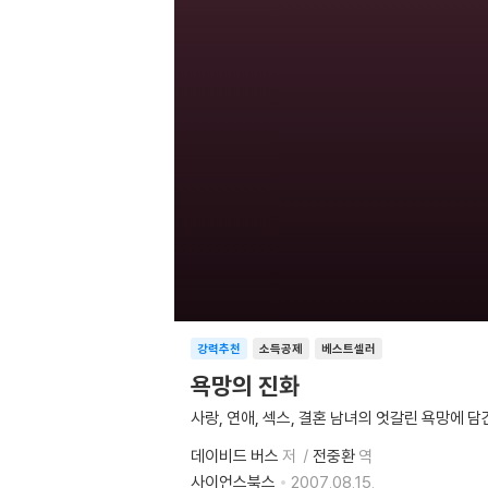
강력추천
소득공제
베스트셀러
욕망의 진화
사랑, 연애, 섹스, 결혼 남녀의 엇갈린 욕망에 담
데이비드 버스
저
전중환
역
사이언스북스
2007.08.15.