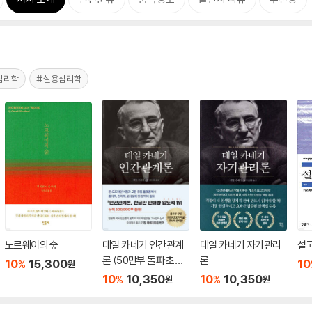
심리학
#실용심리학
노르웨이의 숲
데일 카네기 인간관계
데일 카네기 자기관리
설
론 (50만부 돌파 초판
론
10
15,300
10
%
원
무삭제 완역본)
10
10,350
10
10,350
%
%
원
원