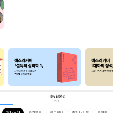
리뷰/한줄평
211
저자 소개
관련분류
품목정보
출판사 리뷰
추천평