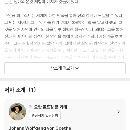
는 긴 생애의 온갖 체험과 예지가 깃들어 있다.
주인공 파우스트는 세계에 대한 인식을 통해 신의 경지에 도달할 수 있다
고 믿는 자이다. 그는 ‘세계를 한가운데서 통괄하는 힘’을 알고자 했고, 그
것을 위해 자연과 인간의 삶을 두루 섭렵한 행동인이다. 괴테는 그를 통해
신과 악마 사이의 쟁점이 한 인간을 통해 어떻게 전개되어 가는가를 보여
준다. 그는 초월적 의지와 절망 사이, 삶에 대한 회의와 범신적인 신앙 사이
를 오가며 빛과 어둠의 양극성을 모두 체험한다. 그리고 결국은 선을 지향
하는 의지로 보다 높은 영역으로의 상승을 이뤄 낸다. 이 작품을 통해 우리
는 이러한 방황을 거쳐 자기실현에 이르는 인간성의 승리를 기쁜 마음으로
책소개 더보기
확인하게 된다. ─ 정서웅, 「작품 해설」에서
저자 소개
1
저
요한 볼프강 폰 괴테
관심작가 알림신청
Johann Wolfgang von Goethe