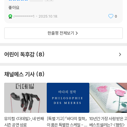
좋아요
r*********1
2025.10.18.
0
한줄평 전체보기
어린이 독후감
8
채널예스 기사
8
뮤지컬 <더데빌>, 네 번째
[특별 기고] 『바다의 철학』
10년간 가장 사랑 받은 
시즌 공연 성료
이 품은 특별한 스케일 - 장
베스트셀러는? <햄릿>