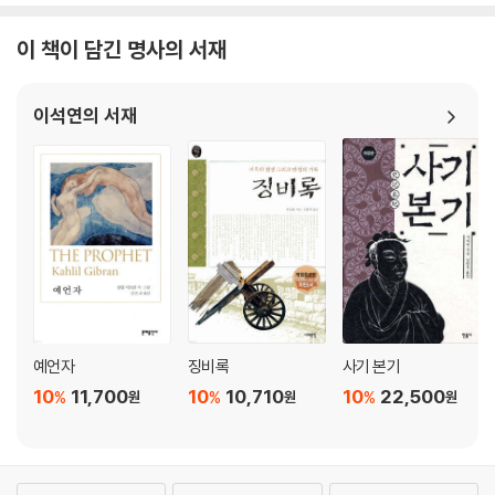
이 책이 담긴 명사의 서재
이석연의 서재
예언자
징비록
사기 본기
10
11,700
10
10,710
10
22,500
%
%
%
원
원
원