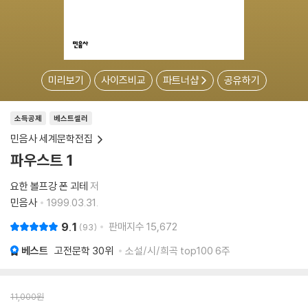
미리보기
사이즈비교
파트너샵
공유하기
소득공제
베스트셀러
민음사 세계문학전집
파우스트 1
요한 볼프강 폰 괴테
저
민음사
1999.03.31.
9.1
판매지수
15,672
93
베스트
고전문학
30위
소설/시/희곡 top100 6주
11,000
원