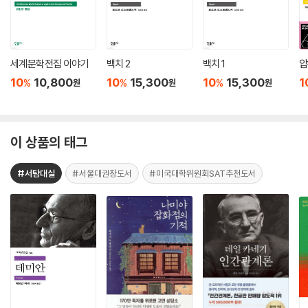
세계문학전집 이야기
백치 2
백치 1
압
10
10,800
10
15,300
10
15,300
1
%
%
%
원
원
원
이 상품의 태그
#서탐대실
#서울대권장도서
#미국대학위원회SAT추천도서