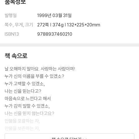
품목정보
발행일
1999년 03월 31일
쪽수, 무게, 크기
272쪽 | 374g | 132*225*20mm
ISBN13
9788937460210
책 속으로
날 오해하지 말아요. 사랑하는 사람이여!
누가 신의 이름을 부를 수 있겠소?
누가 고백할 수 있겠소,
나는 신을 믿는다고?
마음속으로 느낀다고 해서
누가 감히 말할 수 있겠소,
나는 신을 믿지 않는다고요?
만물을 포괄하는 자,
만물을 보존하는 자,
그는 당신을, 나를, 그리고 자기자신을