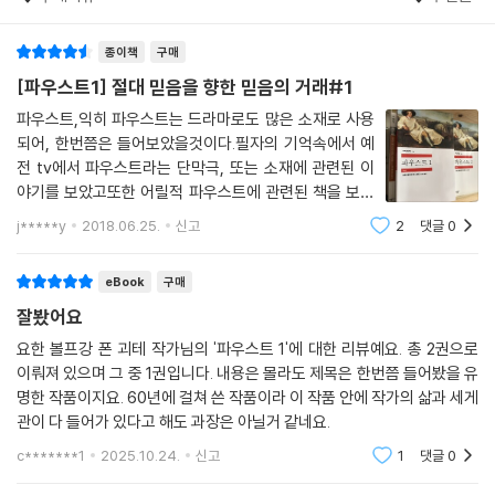
종이책
구매
[파우스트1] 절대 믿음을 향한 믿음의 거래#1
파우스트,익히 파우스트는 드라마로도 많은 소재로 사용
되어, 한번쯤은 들어보았을것이다.필자의 기억속에서 예
전 tv에서 파우스트라는 단막극, 또는 소재에 관련된 이
야기를 보았고또한 어릴적 파우스트에 관련된 책을 보고
머릿속에 기억되는 파우스트내가 절대적으로 필요한 욕
j*****y
2018.06.25.
신고
2
댓글
0
망을 영혼을 팔면서, 추억이 삭제되면서 자신의 욕망을 채
우다결국엔 파멸하는 이야기 정도로만 알고 있었
eBook
구매
잘봤어요
요한 볼프강 폰 괴테 작가님의 '파우스트 1'에 대한 리뷰예요. 총 2권으로
이뤄져 있으며 그 중 1권입니다. 내용은 몰라도 제목은 한번쯤 들어봤을 유
명한 작품이지요. 60년에 걸쳐 쓴 작품이라 이 작품 안에 작가의 삶과 세게
관이 다 들어가 있다고 해도 과장은 아닐거 같네요.
c*******1
2025.10.24.
신고
1
댓글
0