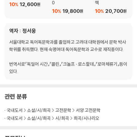
0
책
10
12,600
%
원
10
19,800
10
20,700
%
%
원
원
역자 : 정서웅
서울대학교 독어독문학과를 졸업하고 고려대 대학원에서 문학 박사
학위를 취득했다. 현재 숙명여대 독어독문학과 교수로 재직중이다.
번역서로『독일어 시간』『콜린』『크놀프 · 로스할데』『로마체류기』등이
있다.
관련 분류
국내도서
소설/시/희곡
고전문학
서양 고전문학
국내도서
소설/시/희곡
시/희곡
희곡/시나리오