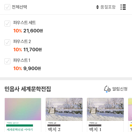
전체선택
품절포함
파우스트 세트
10
21,600
%
원
파우스트 2
10
11,700
%
원
파우스트 1
10
9,900
%
원
민음사 세계문학전집
알림신청