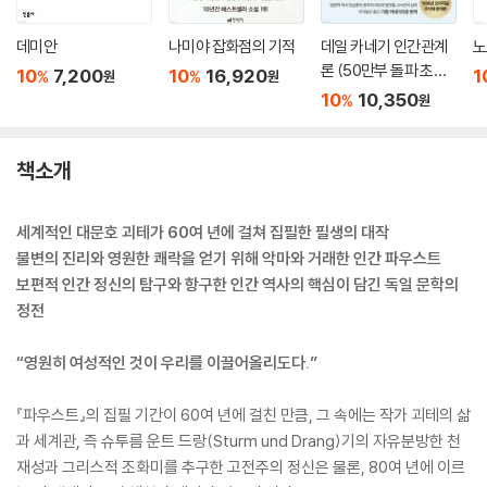
데미안
나미야 잡화점의 기적
데일 카네기 인간관계
노
론 (50만부 돌파 초판
10
7,200
10
16,920
1
%
%
원
원
무삭제 완역본)
10
10,350
%
원
책소개
세계적인 대문호 괴테가 60여 년에 걸쳐 집필한 필생의 대작
불변의 진리와 영원한 쾌락을 얻기 위해 악마와 거래한 인간 파우스트
보편적 인간 정신의 탐구와 항구한 인간 역사의 핵심이 담긴 독일 문학의
정전
“영원히 여성적인 것이 우리를 이끌어올리도다.”
『파우스트』의 집필 기간이 60여 년에 걸친 만큼, 그 속에는 작가 괴테의 삶
과 세계관, 즉 슈투름 운트 드랑(Sturm und Drang)기의 자유분방한 천
재성과 그리스적 조화미를 추구한 고전주의 정신은 물론, 80여 년에 이르