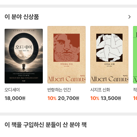
이 분야 신상품
오디세이
반항하는 인간
시지프 신화
적
18,000
10
20,700
10
13,500
1
%
%
원
원
원
이 책을 구입하신 분들이 산 분야 책