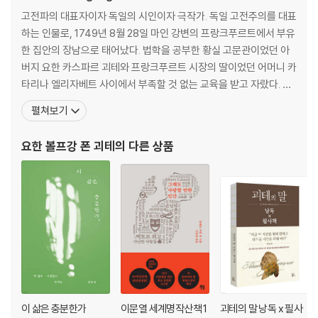
고전파의 대표자이자 독일의 시인이자 극작가. 독일 고전주의를 대표
하는 인물로, 1749년 8월 28일 마인 강변의 프랑크푸르트에서 부유
한 집안의 장남으로 태어났다. 법학을 공부한 황실 고문관이었던 아
버지 요한 카스파르 괴테와 프랑크푸르트 시장의 딸이었던 어머니 카
타리나 엘리자베트 사이에서 부족할 것 없는 교육을 받고 자랐다. 라
틴어 등 어학에 뛰어났으며 독서량도 많았다. 어렸을 때 라틴어와 그
펼쳐보기
리스어, 불어와 이탈리아어 그리고 영어와 히브리어를 배웠고, 미술
과 종교 수업뿐만 아니라 피아노와 첼로 그리고 승마와 사교춤도 배
요한 볼프강 폰 괴테
의 다른 상품
웠다. 괴테는 아버지의 서재에서 2000권에 달하는 법률 서적
이 삶은 충분한가
이문열 세계명작산책 1
괴테의 말 낭독 x 필사