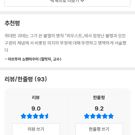
책 속으로 더보기
포괄하고 보존하고 있지 않소?
대지는 이 아래 굳건히 놓여 있지 않소?
영원한 별들은 다정한 눈인사를 나누며
추천평
이렇게 떠오르지 않소?
당신의 눈을 들여다보고 있으면,
위대한 괴테는 그가 쓴 불멸의 명작 『파우스트』에서 엄청난 불행과 모든
모든 것이 당신의 머리와 가슴으로 밀려들어와
구원의 체념에 서 비롯된 의지의 부정에 대해 뚜렷하고 명백하게 서술했
영원한 비밀을 간직한 채
다.
보일 듯 말 듯
- 아르투어 쇼펜하우어 (철학자, 교수)
당신 곁에서 떠돌고 있질 않소?
아무리 크더라도 그것으로 당신의 가슴을 채우구려.
--- pp.186-187
리뷰/한줄평
93
리뷰
한줄평
9.0
9.2
리뷰 쓰기
한줄평 쓰기