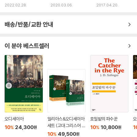
은수 편집문화실험실 대표
2022.02.28.
2020.03.06.
2017.04.20.
배송/반품/교환 안내
이 분야 베스트셀러
오디세이아
일리아스&오디세이아
호밀밭의 파수꾼
오
세트 (고대 그리스어 완
10
24,300
10
10,800
1
%
%
원
원
역본)
10
49,500
%
원