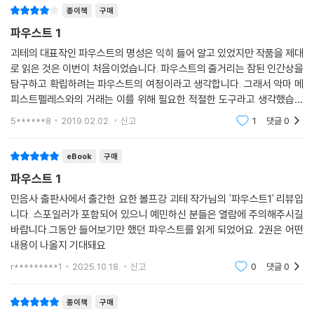
종이책
구매
파우스트 1
괴테의 대표작인 파우스트의 명성은 익히 들어 알고 있었지만 작품을 제대
로 읽은 것은 이번이 처음이었습니다. 파우스트의 줄거리는 참된 인간상을
탐구하고 확립하려는 파우스트의 여정이라고 생각합니다. 그래서 악마 메
피스트펠레스와의 거래는 이를 위해 필요한 적절한 도구라고 생각했습니
다. 파우스트가 겪게 되는 고난과 이를 탈피하는 과정은 일반적인 인간의
5******8
2019.02.02.
신고
1
댓글
0
삶을 형상화 했다
eBook
구매
파우스트 1
민음사 출판사에서 출간한 요한 볼프강 괴테 작가님의 '파우스트1' 리뷰입
니다. 스포일러가 포함되어 있으니 예민하신 분들은 열람에 주의해주시길
바랍니다.그동안 들어보기만 했던 파우스트를 읽게 되었어요. 2권은 어떤
내용이 나올지 기대돼요
r*********1
2025.10.18.
신고
0
댓글
0
종이책
구매