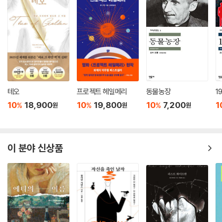
테오
프로젝트 헤일메리
동물농장
1
10
18,900
10
19,800
10
7,200
1
%
%
%
원
원
원
이 분야 신상품