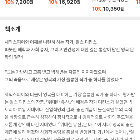
론 (50만부 돌파 초판
10
7,200
10
16,920
1
%
%
원
원
무삭제 완역본)
10
10,350
%
원
책소개
셰익스피어와 어깨를 나란히 하는 작가, 찰스 디킨스
따뜻한 해학과 사회 풍자, 그리고 인간성에 대한 깊은 통찰이 담긴 영국 문
학의 걸작!
“그는 가난하고 고통 받고 박해받는 자들의 지지자였으며
그의 죽음으로 세상은 영국의 가장 훌륭한 작가 중 하나를 잃었다.“
셰익스피어와 더불어 영국을 대표하는 가장 훌륭한 작가 중 하나로 평가받
는 찰스 디킨스의 작품. 『위대한 유산』의 배경은 작가 디킨스가 살았던 빅
토리아 여왕 시대이다. 산업혁명의 결과, 중산계급이 물질적인 부의 축적
을 바탕으로 급속히 성장하여 정치적으로나 경제적으로 사회의 주도권을
새롭게 장악해 나간 시대였다. 『위대한 유산』은 바로 이 시대, 영국의 중산
계급에 널리 퍼졌던 사회적 욕망을 충실히 반영한다. 가난에서 벗어나, ‘일
정한 수입이 있으며 적당한 교육을 받은 교양 있는 사람’, 즉 ‘신사’가 되려