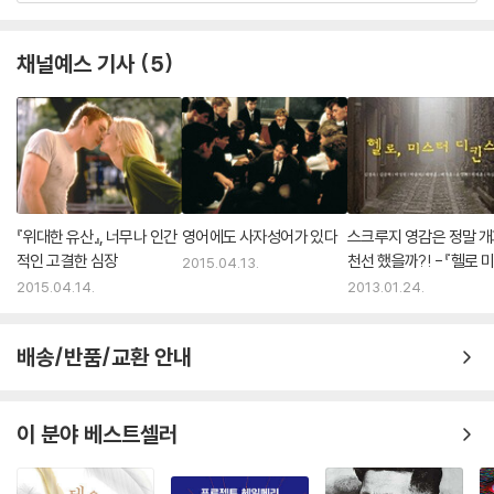
채널예스 기사
5
『위대한 유산』, 너무나 인간
영어에도 사자성어가 있다
스크루지 영감은 정말 
적인 고결한 심장
천선 했을까?! - 『헬로 
2015.04.13.
터 디킨스』
2015.04.14.
2013.01.24.
배송/반품/교환 안내
이 분야 베스트셀러