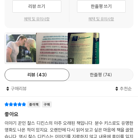
루 열 시간 동안 혹독한 노동에 시달려야 했는데 이때 목격하고 체험한 빈
리뷰 쓰기
한줄평 쓰기
민층의 삶이 후에 그의 작품을 이루는 토대가 되었다.
『위대한 유산』의 배경은 작가 디킨스가 살았던 빅토리아 여왕 시대이다.
혜택 및 유의사항
혜택 및 유의사항
산업혁명의 결과, 중산계급이 물질적인 부의 축적을 바탕으로 급속히 성장
하여 정치적으로나 경제적으로 사회의 주도권을 새롭게 장악해 나간 시대
였다. 『위대한 유산』은 바로 이 시대, 영국의 중산계급에 널리 퍼졌던 사회
적 욕망을 충실히 반영한다. 가난에서 벗어나, ‘일정한 수입이 있으며 적당
한 교육을 받은 교양 있는 사람’, 즉 ‘신사’가 되려는 주인공 핍의 ‘정신적 사
회적 성장’ 이야기가 작품의 주요 줄거리이지만 디킨스는 이를 핍의 개인
3
적 욕망으로 접근하지 않고, 그를 둘러싼 다양한 등장인물들의 보편적 욕
리뷰
43
한줄평
74
망과 사회적 관점에서 접근함으로써 이 작품에 깊이와 무게를 더한다.
디킨스 전공자이자 이 책의 역자이기도 한 국민대 이인규 교수는 이 작품
구매리뷰
추천순
이 “한 개인의 성장 이야기를 넘어 폭넓은 사회적 함의와 심리적 복합성,
그리고 상징적 깊이를 띠는 훌륭한 소설”이며 “디킨스의 많은 훌륭한 작품
종이책
구매
들 가운데 『위대한 유산』 이상으로 대중성과 예술성, 그리고 보편성을 동
시에, 그리고 탁월하게 성취한 경우는 없다고 해도 과언이 아닐 것”이라고
좋아요
평했다. 이는 디킨스가 『위대한 유산』을 통해 당시 사회상을 비판적으로
이야기 꾼인 찰스 디킨스의 아주 오래된 책입니다. 분수 키스로도 유명한
드러내는 동시에 시대가 흘러도 결코 변하지 않을 ‘욕망’과 ‘사랑’이라는 인
영화도 나온 적이 있지요. 오랜만에 다시 읽어 보고 싶은 마음에 책을 골랐
간 본성 역시 완벽하게 재현해 냈기 때문이다.
습니다. 역시 찰스 디킨스는 이야기를 지루하지 않고 내용에 흥미를 잃지