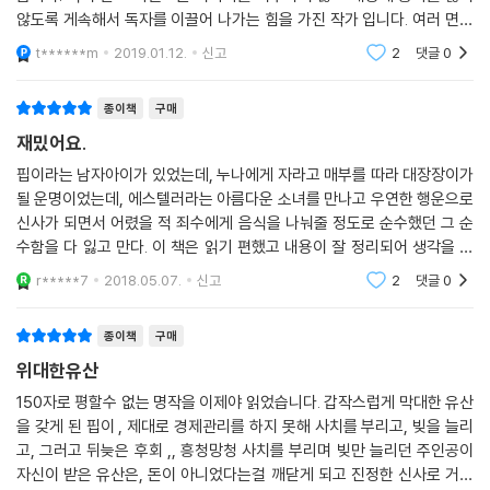
않도록 게속해서 독자를 이끌어 나가는 힘을 가진 작가 입니다. 여러 면에
부와 지위, 그리고 사랑
서 존경 합니다. 모두들 가볍게 읽어내려 가고 싶지만 책을 덮은 다음 생각
t******m
2019.01.12.
신고
2
댓글
0
을 하고 싶은
-보다 나은 삶을 꿈꾸는 사람들, 19세기에서 21세기로 이어지는 인간 초
상
종이책
구매
재밌어요.
부모를 잃고 억척스러운 누나와 대장장이인 매형과 살아가던 어린 소년 핍
은, 마을의 유지 미스 해비셤의 집에 출입한다. 젊은 시절 남자에게 배신당
핍이라는 남자아이가 있었는데, 누나에게 자라고 매부를 따라 대장장이가
될 운명이었는데, 에스텔러라는 아름다운 소녀를 만나고 우연한 행운으로
하고 그 상처와 분노만 품고 지내던 미스 해비셤은 ‘남자의 마음을 갈가리
신사가 되면서 어렸을 적 죄수에게 음식을 나눠줄 정도로 순수했던 그 순
찢기 위한’ 복수의 수단으로, 아름다운 소녀 에스텔러를 데려다 키우고 있
수함을 다 잃고 만다. 이 책은 읽기 편했고 내용이 잘 정리되어 생각을 더
었다. 핍은 에스텔러를 만난 후 자신의 가난과 무지, 비천함을 깨닫고 번민
잘 정리할 수 있게 되었다차후 순수함을 잃지 않게 내 자신을 돌아보며 미
의 사춘기를 보낸다. 그러던 어느 날 핍은 익명의 사람으로부터 거액의 유
r*****7
2018.05.07.
신고
2
댓글
0
래를 준비해보
산을 물려받게 되었다는 편지를 받고, 신사 교육을 위해 런던으로 떠난다.
핍은 런던에서 에스텔러와 재회하지만, 에스텔러는 여전히 도도하고 차가
종이책
구매
우며, 핍은 점점 어린 시절의 순수함을 잃고 속물적인 인간으로 변해 간다.
위대한유산
핍이 성장 과정에서 겪는 이러한 방황과 사랑의 아픔, 그리고 부자가 되고
150자로 평할수 없는 명작을 이제야 읽었습니다. 갑작스럽게 막대한 유산
지위를 갖추고 싶다는 욕망은, 오늘날 현대인들의 모습과 꼭 닮았다. 특히
을 갖게 된 핍이 , 제대로 경제관리를 하지 못해 사치를 부리고, 빚을 늘리
어린 시절 핍을 둘러싼 그의 사회적 배경, 즉 가난한 집안에 태어나 교육의
고, 그러고 뒤늦은 후회 ,, 흥청망청 사치를 부리며 빚만 늘리던 주인공이
기회를 박탈당하고, 형편이 비슷한 사람들끼리 결혼하여 그 가난을 대물림
자신이 받은 유산은, 돈이 아니었다는걸 깨닫게 되고 진정한 신사로 거듭
하며 사는 사회적 약자들의 모습은, 오늘날 우리의 삶이 19세기 디킨스 작