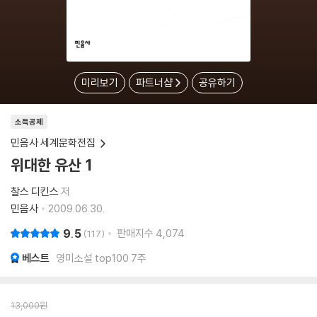
미리보기
파트너샵
공유하기
소득공제
민음사 세계문학전집
위대한 유산 1
찰스 디킨스
저
민음사
2009.06.30.
9.5
판매지수
4,074
117
베스트
영미소설 top100 7주
13,000
원