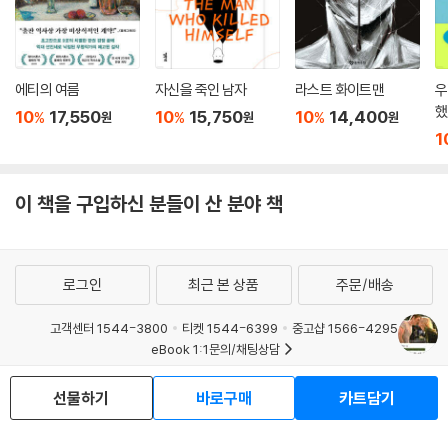
에티의 여름
자신을 죽인 남자
라스트 화이트맨
우
했
10
17,550
10
15,750
10
14,400
%
%
%
원
원
원
1
이 책을 구입하신 분들이 산 분야 책
로그인
최근 본 상품
주문/배송
고객센터 1544-3800
티켓 1544-6399
중고샵 1566-4295
eBook 1:1문의/채팅상담
예스이십사(주) 사업자 정보
선물하기
바로구매
카트담기
이용약관
개인정보처리방침
청소년보호정책
PC버전
회사소개
거래처관계자께