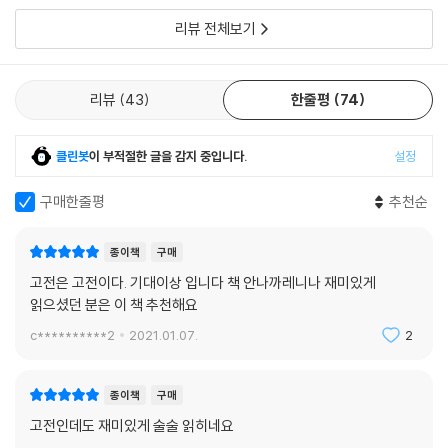
시 오랜 고민 끝에 기존의 작품들처럼 ‘위대한 유산’이라는 제목이 붙여졌
리뷰 전체보기
다. “‘막대한’이라는 수식어가 원제의 의미보다 너무 지나치게 많다는 느낌
을” 줄 뿐만 아니라 “‘막대한 유산’ 역시 ‘막대한 유산 상속 가능성’처럼 좀
더 길게 풀어쓰지 않는 한 그 자체로는 ‘위대한 유산’이나 마찬가지로 원제
리뷰
43
한줄평
74
의 의미를 정확히 옮기지 못한 것”이기 때문이다.
하지만 주인공 핍이 결국, ‘돈’이라는 물질적으로 ‘막대한’ 유산보다는 ‘인
간적 성숙’이라는 정신적으로 ‘위대한’ 유산을 받는다는 작품 내용으로 볼
클린봇
이 부적절한 글을 감지 중입니다.
설정
때 ‘위대한 유산’은 독자들에게 또 다른 의미를 줄 수 있는 제목이 될 것이
다.
구매한줄평
추천순
종이책
구매
고전은 고전이다. 기대이상 입니다 책 안나까레니나 재미있게
읽으셨던 분은 이 책 추천해요
c**********2
2021.01.07.
2
종이책
구매
고전인데도 재미있게 술술 읽히네요