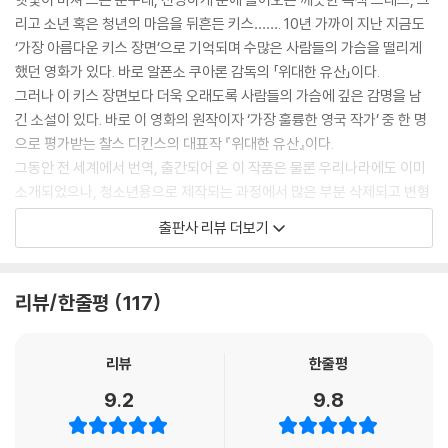
리고 소년 혹은 청년의 마음을 뒤흔든 키스……. 10년 가까이 지난 지금도
‘가장 아름다운 키스 장면’으로 기억되며 수많은 사람들의 가슴을 떨리게
했던 영화가 있다. 바로 알폰소 쿠아론 감독의 「위대한 유산」이다.
그러나 이 키스 장면보다 더욱 오래도록 사람들의 가슴에 깊은 감명을 남
긴 소설이 있다. 바로 이 영화의 원작이자 ‘가장 훌륭한 영국 작가’ 중 한 명
으로 평가받는 찰스 디킨스의 대표작 『위대한 유산』이다.
그동안 전 세계에서 번역, 출간되어 온 이 작품은 물론 우리나라에도 이미
소개되었으나, 청소년용으로 제작되는 과정에서 많은 부분 삭제되고 변형
되었다. 민음사에서는 디킨스 전공자인 이인규 국민대 교수의 완역을 세계
출판사 리뷰 더보기
문학전집으로 출간하여, 청소년은 물론 성인들에게 찰스 디킨스 작품의 재
미와 깊이, 그리고 크나큰 감동을 고스란히 선사한다.
리뷰/한줄평
117
가난하고 고통 받고 박해받는 자들의 지지자, 찰스 디킨스
셰익스피어와 더불어 영국을 대표하는 가장 훌륭한 작가 중 하나로 평가받
리뷰
한줄평
는 찰스 디킨스는 19세기 산업화 초기 시대 영국의 부조리하고 비참한 사
9.2
9.8
회 면모를 남김없이 목격하고 증언한, 사회적 약자들의 지지자였다. 디킨
스는 아버지가 빚으로 수감되자 열두 살 때 런던의 한 구두약 공장에서 하