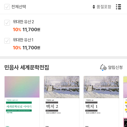
전체선택
품절포함
위대한 유산 2
10
11,700
%
원
위대한 유산 1
10
11,700
%
원
민음사 세계문학전집
알림신청