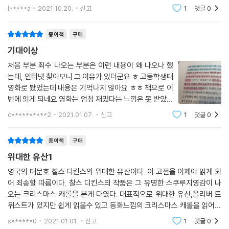
나는 이야기 입니다. 지금 시대를 살아가는 우리가,,,, 돈이아닌 어떤게 진
l*****a
2021.10.20.
신고
1
댓글
0
품 속 등장인물들의 삶과 별반 다르지 않다는 현실을 보여 준다. 이러한 주
정한 가치가
제는 결국 인간이라면 누구나 세상을 살아가면서 부닥치는 보편적인 문제
종이책
구매
들인 것이다.
『위대한 유산』이 19세기 영국이라는 시공을 초월하여 21세기 한국 독자들
기대이상
에게 호소력 있게 읽히면서 감동을 안겨 줄 수 있는 주된 이유는, 바로 이
처음 부분 죄수 나오는 부분은 이런 내용이 왜 나오나 했
작품이 지닌 이런 보편성과 ‘사랑’이라는 고전적 주제에서 비롯된 강렬한
는데, 인터넷 찾아보니 그 이유가 있더군요 ㅎ 고등학생때
감동 덕분인 것이다.
영화로 봤었는데 내용은 기억나지 않아요 ㅎㅎ 책으로 이
번에 읽게 되네요 영화는 엄청 재밌다는 느낌은 못 받았던
막대한 유산, 혹은 위대한 유산
것 같아요 물론 그 당시에는 어려서 그런 걸 수도 있구요
c**********2
2021.01.07.
신고
1
댓글
0
책이 더 재미있는 것 같네요 사랑했던 남자에게 배신당했
-물질적으로 ‘막대한’ 유산과 정신적룀로 ‘위대한’ 유산
다고 해서 본인 인생을 스스로 망가뜨리
종이책
구매
『위대한 유산』의 원제는 Great Expectations이다. 이는 ‘큰 재산을 얻거
위대한 유산1
나 물려받을 가능성이나 기대’를 뜻한다. 따라서 ‘위대한 유산’이라는 번역
제목은 원제의 의미를 정확히 옮긴 것이라고 할 수 없다. 이 때문에 국내 디
영국의 대문호 찰스 디킨스의 위대한 유산이다. 이 고전을 이제야 읽게 되
어 죄송할 따름이다. 찰스 디킨스의 작품은 그 유명한 스쿠루지영감이 나
킨스 학자들은 ‘위대한 유산’ 대신 ‘막대한 유산’이라는 제목을 즐겨 사용하
오는 크리스마스 캐롤을 본게 다였다. 대표작으로 위대한 유산,올리버 트
기도 한다.
위스트가 있지만 쉽게 읽을수 있고 동화느낌의 크리스마스 캐롤을 읽어보
하지만 그동안 이 작품은 계속해서 ‘위대한 유산’으로 번역되어 출간되거
았었다.워낙 크리스마스 캐롤이 유명하니 안볼수가 없었다. 아마 전세계에
나 영화화되었다. 그리고 민음사에서 세계문학전집으로 출간된 이 작품 역
s******0
2021.01.01.
신고
1
댓글
0
서 스쿠루지영감을