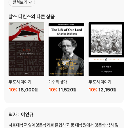
펼쳐보기
여러 작품의 토대가 되었다. 집안 형편으로 결국 학교를 그만두고 속
기술을 배워 의회 기자로 일했으나 문학에 대한 꿈을 접지 않았고, 18
찰스 디킨스
의 다른 상품
33년 『먼슬리 매거진』에 첫 단편 「
두 도시 이야기
예수의 생애
두 도시 이야기
10
18,000
10
11,520
10
12,150
%
%
%
원
원
원
역자 : 이인규
서울대학교 영어영문학과를 졸업하고 동 대학원에서 영문학 석사 및