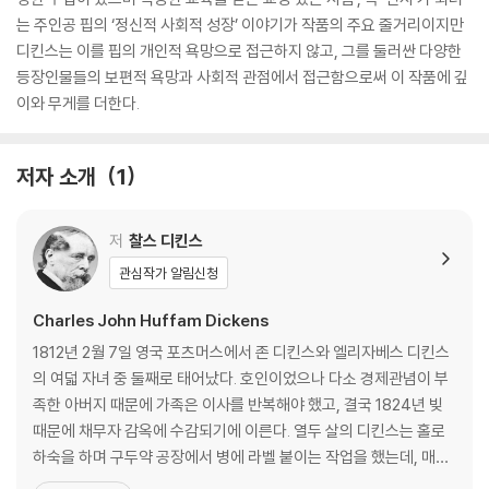
는 주인공 핍의 ‘정신적 사회적 성장’ 이야기가 작품의 주요 줄거리이지만
디킨스는 이를 핍의 개인적 욕망으로 접근하지 않고, 그를 둘러싼 다양한
등장인물들의 보편적 욕망과 사회적 관점에서 접근함으로써 이 작품에 깊
이와 무게를 더한다.
저자 소개
1
저
찰스 디킨스
관심작가 알림신청
Charles John Huffam Dickens
1812년 2월 7일 영국 포츠머스에서 존 디킨스와 엘리자베스 디킨스
의 여덟 자녀 중 둘째로 태어났다. 호인이었으나 다소 경제관념이 부
족한 아버지 때문에 가족은 이사를 반복해야 했고, 결국 1824년 빚
때문에 채무자 감옥에 수감되기에 이른다. 열두 살의 디킨스는 홀로
하숙을 하며 구두약 공장에서 병에 라벨 붙이는 작업을 했는데, 매일
10시간씩 일하며 주당 6실링을 받았던 이때의 혹독한 경험은 후일