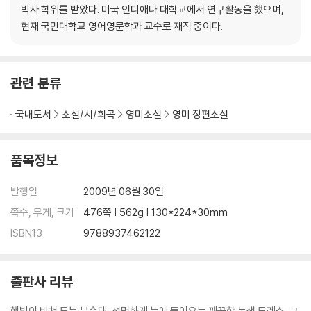
박사 학위를 받았다. 미국 인디애나 대학교에서 연구활동을 했으며,
현재 국민대학교 영어영문학과 교수로 재직 중이다.
관련 분류
국내도서
소설/시/희곡
영미소설
영미 장편소설
품목정보
발행일
2009년 06월 30일
쪽수, 무게, 크기
476쪽 | 562g | 130*224*30mm
ISBN13
9788937462122
출판사 리뷰
햇빛이 비쳐 드는 분수대, 선명하게 눈에 들어오는 깨끗한 녹색 드레스, 그