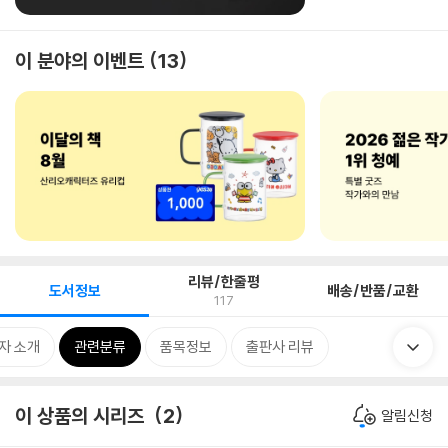
이 분야의 이벤트
13
리뷰/한줄평
도서정보
배송/반품/교환
117
자 소개
관련분류
품목정보
출판사 리뷰
이 상품의 시리즈
2
알림신청