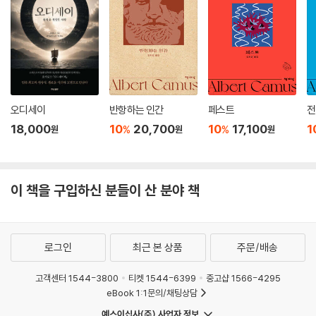
오디세이
반항하는 인간
페스트
전
18,000
10
20,700
10
17,100
1
%
%
원
원
원
이 책을 구입하신 분들이 산 분야 책
로그인
최근 본 상품
주문/배송
고객센터 1544-3800
티켓 1544-6399
중고샵 1566-4295
eBook 1:1문의/채팅상담
예스이십사(주) 사업자 정보