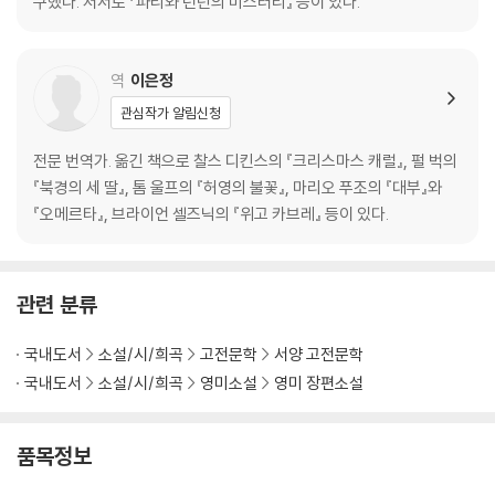
구했다. 저서로 『파리와 런던의 미스터리』 등이 있다.
역
이은정
관심작가 알림신청
전문 번역가. 옮긴 책으로 찰스 디킨스의 『크리스마스 캐럴』, 펄 벅의
『북경의 세 딸』, 톰 울프의 『허영의 불꽃』, 마리오 푸조의 『대부』와
『오메르타』, 브라이언 셀즈닉의 『위고 카브레』 등이 있다.
관련 분류
국내도서
소설/시/희곡
고전문학
서양 고전문학
국내도서
소설/시/희곡
영미소설
영미 장편소설
품목정보