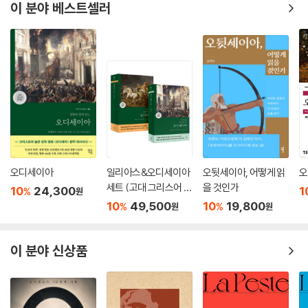
이 분야 베스트셀러
오디세이아
일리아스&오디세이아
오뒷세이아, 어떻게 읽
오
세트 (고대 그리스어 완
을 것인가
10
24,300
1
%
원
역본)
10
49,500
10
19,800
%
%
원
원
이 분야 신상품