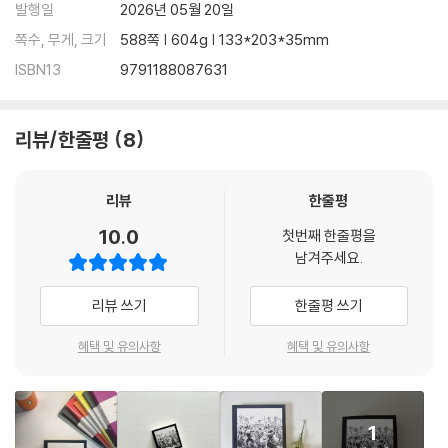
발행일
2026년 05월 20일
쪽수, 무게, 크기
588쪽 | 604g | 133*203*35mm
ISBN13
9791188087631
리뷰/한줄평
8
리뷰
한줄평
10.0
첫번째 한줄평을
남겨주세요.
리뷰 쓰기
한줄평 쓰기
혜택 및 유의사항
혜택 및 유의사항
1