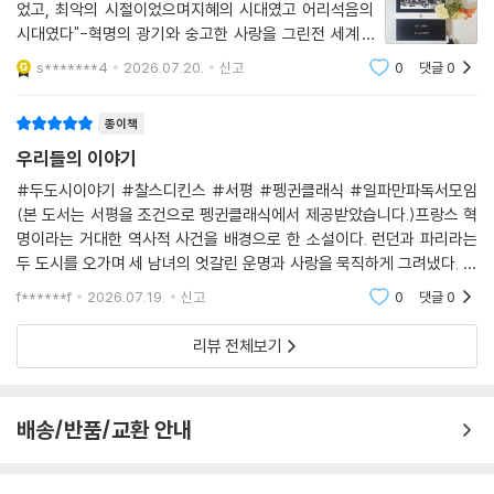
었고, 최악의 시절이었으며지혜의 시대였고 어리석음의
시대였다"-혁명의 광기와 숭고한 사랑을 그린전 세계 2
억 부 이상 판매된 세계적 고전-때는 최고의 시절이자 최
s*******4
2026.07.20.
신고
0
댓글
0
악의 시절이었다. 지혜의 시대이자 어리석음의 시대였고
믿음이 시기이자 불신의 시기였으며, 빛의 계절
종이책
우리들의 이야기
#두도시이야기 #찰스디킨스 #서평 #펭귄클래식 #일파만파독서모임
(본 도서는 서평을 조건으로 펭귄클래식에서 제공받았습니다.)프랑스 혁
명이라는 거대한 역사적 사건을 배경으로 한 소설이다. 런던과 파리라는
두 도시를 오가며 세 남녀의 엇갈린 운명과 사랑을 묵직하게 그려냈다. 격
동의 시대 속에서 인간이 어디까지 잔인해질 수 있는지, 동시에 어디까지
f******f
2026.07.19.
신고
0
댓글
0
숭고해질 수 있는지 보여주
리뷰 전체보기
배송/반품/교환 안내