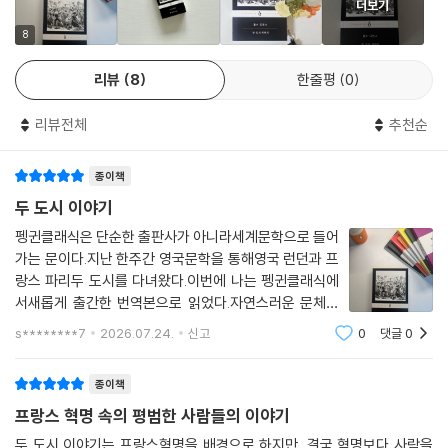
더보기
8
리뷰
8
한줄평
0
리뷰전체
추천순
종이책
두 도시 이야기
펭귄클래식은 단순한 출판사가 아니라세계문학으로 들어
가는 문이다.지난 한주간 영국문학을 통해영국 런던과 프
랑스 파리두 도시를 다녀왔다. 이번에 나는 펭귄클래식에
서새롭게 출간한 번역본으로 읽었다.자연스러운 문체와
적절한 해설 덕분에복잡한 인물 관계와 프랑스 혁명이라
s********7
2026.07.24.
신고
0
댓글
0
는 시대적 배경을 이해하는 데큰 도움이 되었다.디킨스 특
유의 긴 문장과촘촘하게 배치된 복선을 생
종이책
프랑스 혁명 속의 평범한 사람들의 이야기
두 도시 이야기는 프랑스혁명을 배경으로 하지만, 결국 혁명보다 사람을