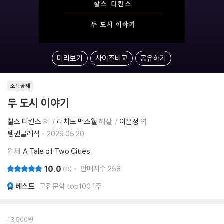
미리보기
사이즈비교
공유하기
소득공제
두 도시 이야기
찰스 디킨스
저
리처드 맥스웰
해설
이은정
역
펭귄클래식
2026.05.20.
원제
A Tale of Two Cities
10.0
판매지수
258
8
베스트
고전문학 top100 1주
13,500
원