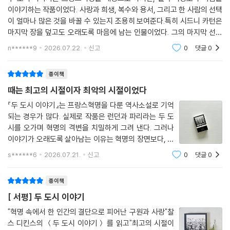
이야기하는 작품이었다. 사랑과 희생, 복수와 용서, 그리고 한 사람의 선택
이 얼마나 많은 것을 바꿀 수 있는지 조용히 보여준다.특히 시드니 카턴은
마지막 장을 덮고도 오래도록 마음에 남는 인물이었다. 그의 마지막 선택
은 단순한 희생이 아니라, 비로소 자신의 삶을 완성하는 순간처럼 느껴졌
n******9
2026.07.22.
신고
0
댓글
0
다.책을 다 읽고
종이책
때는 최고의 시절이자 최악의 시절이었다
『두 도시 이야기』는 프랑스혁명을 다룬 역사소설로 기억
되는 경우가 많다. 실제로 작품은 런던과 파리라는 두 도
시를 오가며 혁명의 격변을 치밀하게 그려 낸다. 그러나
이야기가 오래도록 살아남는 이유는 혁명의 장면보다, 그
소용돌이 속에서 인간이 어떤 사람이 되어 가는지를 보여
s******6
2026.07.21.
신고
0
댓글
0
주기 때문이다. 디킨스에게 혁명은 인간을 시험하기 위해
마련된 거대한 무대다. 그래서 이 작품은
종이책
[ 서평] 두 도시 이야기
"혁명 속에서 한 인간의 결단으로 피어난 구원과 사랑"찰
스 디킨스의 ＜두 도시 이야기＞ 를 읽고"최고의 시절이