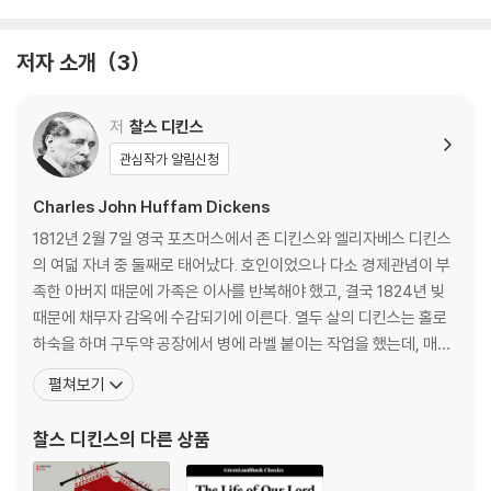
저자 소개
3
저
찰스 디킨스
관심작가 알림신청
Charles John Huffam Dickens
1812년 2월 7일 영국 포츠머스에서 존 디킨스와 엘리자베스 디킨스
의 여덟 자녀 중 둘째로 태어났다. 호인이었으나 다소 경제관념이 부
족한 아버지 때문에 가족은 이사를 반복해야 했고, 결국 1824년 빚
때문에 채무자 감옥에 수감되기에 이른다. 열두 살의 디킨스는 홀로
하숙을 하며 구두약 공장에서 병에 라벨 붙이는 작업을 했는데, 매일
10시간씩 일하며 주당 6실링을 받았던 이때의 혹독한 경험은 후일
펼쳐보기
여러 작품의 토대가 되었다. 집안 형편으로 결국 학교를 그만두고 속
기술을 배워 의회 기자로 일했으나 문학에 대한 꿈을 접지 않았고, 18
찰스 디킨스
의 다른 상품
33년 『먼슬리 매거진』에 첫 단편 「