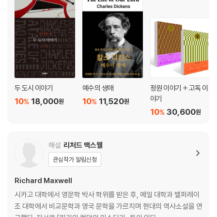
두 도시 이야기
예수의 생애
정원 이야기 + 고독 이
야기
10
18,000
10
11,520
%
%
원
원
10
30,600
%
원
해설
리처드 맥스웰
관심작가 알림신청
Richard Maxwell
시카고 대학에서 영문학 박사 학위를 받은 후, 예일 대학과 밸퍼레이
조 대학에서 비교문학과 영국 문학을 가르치며 현대의 역사소설을 연