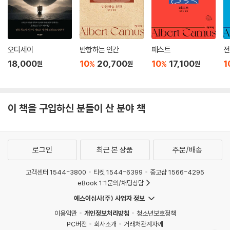
명심하거라! 우리에게 해를 끼치는 사람에게도 항상 선을 행하는 것이 기
독교란다. 우리의 이웃을 우리 자신처럼 사랑하고, 다른 사람들이 우리에
게 해주기를 바라는 것처럼 모든 사람을 대하는 것이 기독교란다. 상냥하
오디세이
반항하는 인간
페스트
전
고 자비롭고 용서를 해주며, 그러한 미덕을 우리 마음속에 조용히 간직하
18,000
10
20,700
10
17,100
1
%
%
원
원
원
고 그 사실을 결코 자랑하지 않는 것, 또는 우리의 기도나 하나님에 대한 사
랑을 결코 자랑하지 않는 것, 그리고 겸손하고 묵묵하게 올바른 일을 함으
로써 주님에 대한 사랑을 보여 주는 것이 기독교란다.
이 책을 구입하신 분들이 산 분야 책
--- 「‘제11장’」중에서
로그인
최근 본 상품
주문/배송
고객센터 1544-3800
티켓 1544-6399
중고샵 1566-4295
eBook 1:1문의/채팅상담
예스이십사(주) 사업자 정보
이용약관
개인정보처리방침
청소년보호정책
PC버전
회사소개
거래처관계자께