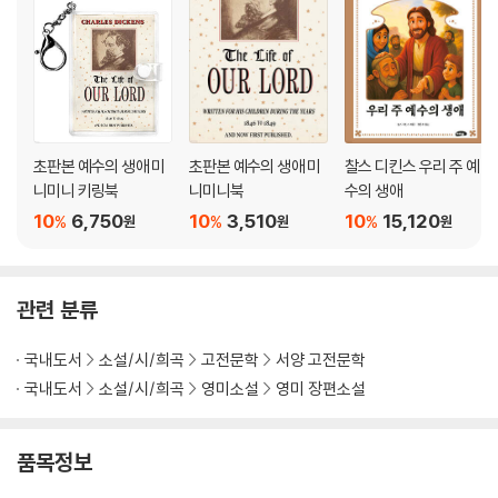
초판본 예수의 생애 미
초판본 예수의 생애 미
찰스 디킨스 우리 주 예
니미니 키링북
니미니북
수의 생애
10
6,750
10
3,510
10
15,120
%
%
%
원
원
원
관련 분류
국내도서
소설/시/희곡
고전문학
서양 고전문학
국내도서
소설/시/희곡
영미소설
영미 장편소설
품목정보