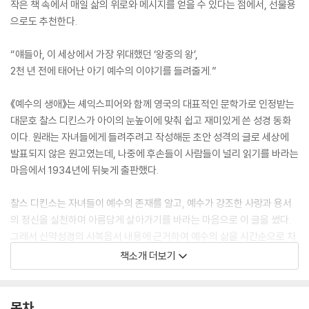
작은 책 속에서 매일 삶의 위로와 메시지를 얻을 수 있다는 점에서, 선물용
으로도 추천한다.
“얘들아, 이 세상에서 가장 위대했던 ‘왕중의 왕’,
2천 년 전에 태어난 아기 예수의 이야기를 들려줄게.”
《예수의 생애》는 셰익스피어와 함께 영국의 대표적인 문학가로 인정받는
대문호 찰스 디킨스가 아이의 눈높이에 맞춰 쉽고 재미있게 쓴 성경 동화
이다. 원래는 자녀들에게 들려주려고 작성해둔 초안 성격의 글로 세상에
발표되지 않은 원고였는데, 나중에 후손들이 사람들이 널리 읽기를 바라는
마음에서 1934년에 뒤늦게 출판했다.
찰스 디킨스는 자녀들이 예수의 존재를 알고, 예수가 강조한 사랑과 용서
의 정신을 실천하며 아름답게 살아가기를 바라는 마음으로 이 글을 썼다.
그래서 신약성경의 사복음서 내용에 근거하여 예수의 삶을 시간순으로 차
근차근 이야기하되, 의미 있는 사건들을 마치 눈앞에서 보듯 생생하게 묘
책소개 더보기
사해서, 성경을 전혀 모르더라도 흥미롭게 읽을 수 있는 훌륭한 책이다. 예
수의 탄생과 어린 시절, 열두 제자에게 남긴 가르침과 기적의 행보가 총 11
장으로 구성되어 있다.
목차