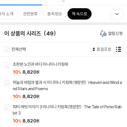
0
저자 소개
관련분류
품목정보
책 속으로
이 상품의 시리즈
49
알림신청
전체선택
품절포함
초판본 노인과 바다 미니미니 키링북
10
8,820
%
원
하늘과 바람과 별과 시 미니미니 키링북(영문판) : Heaven and Wind a
nd Stars and Poems
10
8,820
%
원
피터 래빗 이야기 3 미니미니 키링북(영문판) : The Tale of Peter Rab
bit 3
10
8,820
%
원