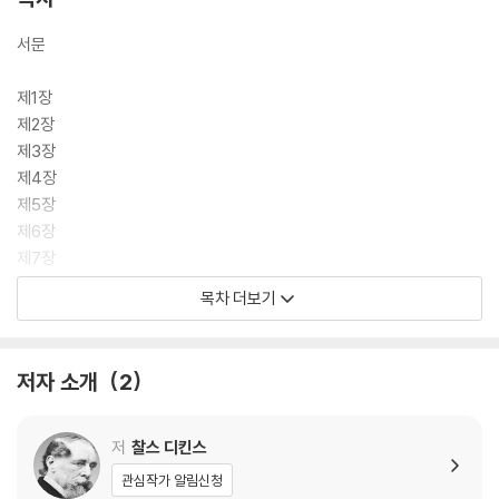
“사랑하는 아이야, 이웃을 너 자신을 사랑하듯 사랑하거라. 상냥하고 자비
서문
롭고 용서하는 미덕을 마음속에 조용히 간직하되, 결코 자랑하지 않으며,
겸손하고 묵묵하게 올바른 일을 해나가렴. 그것이 바로 주님을 사랑하는
제1장
모습이란다.”
제2장
제3장
제4장
제5장
제6장
제7장
제8장
목차 더보기
제9장
제10장
제11장
저자 소개
2
작품 해설
찰스 디킨스 연보
저
찰스 디킨스
관심작가 알림신청