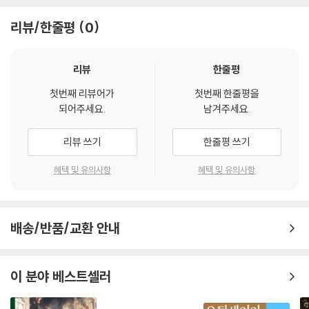
분은 결코 없었단다. 죄인들, 그리고 여러 면에서 병들고 고통받는 사람들
을 더없이 가엾게 여기셨거든.
리뷰/한줄평
0
--- 「‘제1장’」 중에서
예수께서 가난한 자들 중에 제자를 고른 이유는 천국은 부자뿐만이 아니라
리뷰
한줄평
가난한 자를 위한 곳임을 알려 주고, 하나님은 근사한 옷을 걸친 자들과 맨
첫번째 리뷰어가
첫번째 한줄평을
발에 누더기를 걸친 자들을 전혀 차별하지 않으신다는 사실을 알려 주기
되어주세요.
남겨주세요.
위해서였단다. (…) 이 사실은 너희가 어른이 되어서도 절대 잊지 말거라.
가난한 남자, 가난한 여자, 혹은 가난한 아이 앞에서 으스대거나 그들을 매
리뷰 쓰기
한줄평 쓰기
정하게 대해서는 절대로 안 돼. 만약 그들의 행실이 나쁘다면, 그들이 상냥
한 친구와 따뜻한 가정이 있고 더 나은 가르침을 받았더라면 더 나은 사람
혜택 및 유의사항
혜택 및 유의사항
이 되었을 거라고 생각하거라.
--- 「‘제3장’」 중에서
배송/반품/교환 안내
자, 여기서 우리는 이러한 교훈을 배운단다. 우리는 우리에게 그 어떤 잘못
을 저지른 사람이라도, 그들이 우리에게 와 진심으로 뉘우치며 사죄한다면
반드시 그를 용서해야 해. 또한 만약 그들이 와서 사죄하지 않더라도, 우리
이 분야 베스트셀러
는 그들을 용서해야 해. 절대 그들을 증오하거나 그들에게 매정하게 굴면
안 된단다. 그래야 주님께서도 우리를 용서해 주실 거라는 희망을 품고 살