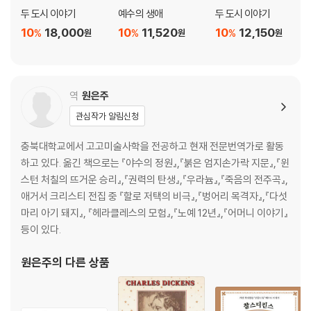
두 도시 이야기
예수의 생애
두 도시 이야기
10
18,000
10
11,520
10
12,150
%
%
%
원
원
원
역
원은주
관심작가 알림신청
충북대학교에서 고고미술사학을 전공하고 현재 전문번역가로 활동
하고 있다. 옮긴 책으로는 『야수의 정원』,『붉은 엄지손가락 지문』,『윈
스턴 처칠의 뜨거운 승리』,『권력의 탄생』,『우라늄』,『죽음의 전주곡』,
애거서 크리스티 전집 중 『할로 저택의 비극』,『벙어리 목격자』,『다섯
마리 아기 돼지』, 『헤라클레스의 모험』,『노예 12년』,『어머니 이야기』
등이 있다.
원은주
의 다른 상품