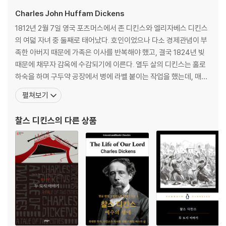
Charles John Huffam Dickens
1812년 2월 7일 영국 포츠머스에서 존 디킨스와 엘리자베스 디킨스
의 여덟 자녀 중 둘째로 태어났다. 호인이었으나 다소 경제관념이 부
족한 아버지 때문에 가족은 이사를 반복해야 했고, 결국 1824년 빚
때문에 채무자 감옥에 수감되기에 이른다. 열두 살의 디킨스는 홀로
하숙을 하며 구두약 공장에서 병에 라벨 붙이는 작업을 했는데, 매일
10시간씩 일하며 주당 6실링을 받았던 이때의 혹독한 경험은 후일
펼쳐보기
여러 작품의 토대가 되었다. 집안 형편으로 결국 학교를 그만두고 속
기술을 배워 의회 기자로 일했으나 문학에 대한 꿈을 접지 않았고, 18
찰스 디킨스
의 다른 상품
33년 『먼슬리 매거진』에 첫 단편 「