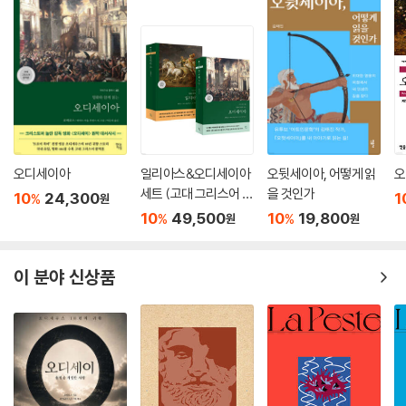
수 있잖니.
--- 「‘제5장’」 중에서
“십계명 중에 첫 번째는 우리 하나님은 하나뿐이라는 것이다. 따라서 너는
온 마음과 온 힘을 다해 ‘너의 하나님’을 사랑하라. 그리고 두 번째 계명도
첫 번째만큼이나 중요하다. 이웃을 네 몸처럼 사랑하라. 이 둘보다 더 중요
한 계명은 없느니라.”
--- 「‘제7장’」 중에서
오디세이아
일리아스&오디세이아
오뒷세이아, 어떻게 읽
오
세트 (고대 그리스어 완
을 것인가
10
24,300
1
%
원
나사로를 포함한 그들이 저녁을 하려고 앉았을 때 마리아는 일어서서 향유
역본)
10
49,500
10
19,800
%
%
원
원
1파운드(매우 귀하고 값비싼 ‘감송’이라는 향유였어)를 예수의 발에 바르
고 다시 자신의 머리카락으로 예수의 발을 닦았지. 집 안 전체에 달콤한 향
이 가득 찼단다. 가룟 유다는 이것을 보고 짐짓 화를 내며, 그 향유를 300
이 분야 신상품
펜스에 팔아서 그 돈을 가난한 사람에게 줄 수 있지 않느냐고 항의했어. 그
러나 사실은, 유다가 회계를 담당했으며 (그때는 다른 사람들이 미처 몰랐
지만) 도둑이었기에, 될 수 있으면 모든 돈을 다 가지려는 욕심을 품고 있
었기 때문이지. 유다는 이제 예수를 대사제들의 손에 넘길 음모를 꾸미기
시작했단다.
--- 「‘제8장’」 중에서