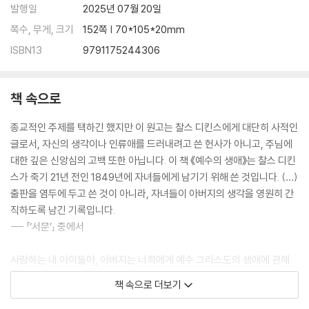
발행일
2025년 07월 20일
쪽수, 무게, 크기
152쪽 | 70*105*20mm
ISBN13
9791175244306
책 속으로
종교적인 주제를 택하긴 했지만 이 원고는 찰스 디킨스에게 대단히 사적인
글로서, 자신의 생각이나 인류애를 드러내려고 쓴 헌사가 아니고, 주님에
대한 깊은 신앙심의 고백 또한 아닙니다. 이 책 《예수의 생애》는 찰스 디킨
스가 죽기 21년 전인 1849년에 자녀들에게 남기기 위해 쓴 것입니다. (…)
출판을 염두에 두고 쓴 것이 아니라, 자녀들이 아버지의 생각을 영원히 간
직하도록 남긴 기록입니다.
--- 「‘서문’」 중에서
사랑하는 내 아이들아, 아버지는 너희에게 예수 그리스도의 생애에 관해
꼭 알려 주고 싶단다. 세상을 사는 모든 사람은 그분에 대해 알아야 하기 때
책 속으로 더보기
문이지. 지금까지 살았던 사람들 중에서 그처럼 선하고 자비롭고 다정한