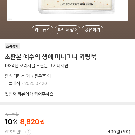
카드뉴스
파트너샵
공유하기
소득공제
초판본 예수의 생애 미니미니 키링북
1934년 오리지널 초판본 표지디자인
찰스 디킨스
저
원은주
역
더클래식
2025.07.20.
첫번째 리뷰어가 되어주세요
9,800
원
10
8,820
YES포인트
490원 (5%)