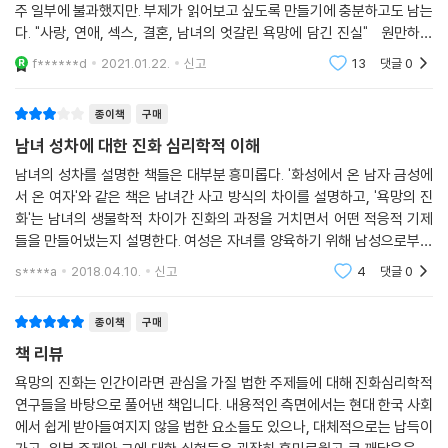
주 일부에 불과했지만. 부제가 읽어보고 싶도록 만들기에 충분하고도 남는
다. "사랑, 연애, 섹스, 결혼, 남녀의 엇갈린 욕망에 담긴 진실" 원만하고
큰 사건 없는 사랑에 성공한 사람들은 전혀 흥미를 느끼지 못할 것 같다. 어
f******d
2021.01.22.
신고
13
댓글
0
떻게
종이책
구매
남녀 성차에 대한 진화 심리학적 이해
남녀의 성차를 설명한 책들은 대부분 흥미롭다. '화성에서 온 남자 금성에
서 온 여자'와 같은 책은 남녀간 사고 방식의 차이를 설명하고, '욕망의 진
화'는 남녀의 생물학적 차이가 진화의 과정을 거치면서 어떤 적응적 기제
들을 만들어냈는지 설명한다. 여성은 자녀를 양육하기 위해 남성으로부터
지속적인 자원 공급과 보호를 원하기 때문에 사회적 지위가 높아 자원을
s****a
2018.04.10.
신고
4
댓글
0
많이 보유한 남
종이책
구매
책 리뷰
욕망의 진화는 인간이라면 관심을 가질 법한 주제들에 대해 진화심리학적
연구들을 바탕으로 풀어낸 책입니다. 내용적인 측면에서는 현대 한국 사회
에서 쉽게 받아들여지지 않을 법한 요소들도 있으나, 대체적으로는 납득이