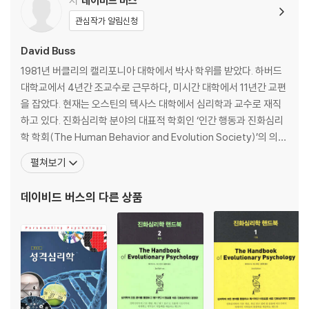
저
데이비드 버스
관심작가 알림신청
David Buss
1981년 버클리의 캘리포니아 대학에서 박사 학위를 받았다. 하버드
대학교에서 4년간 조교수로 근무하다, 미시간 대학에서 11년간 교편
을 잡았다. 현재는 오스틴의 텍사스 대학에서 심리학과 교수로 재직
하고 있다. 진화심리학 분야의 대표적 학회인 ‘인간 행동과 진화심리
학 학회(The Human Behavior and Evolution Society)’의 의장
을 역임한 바 있다. 데이비드 버스는 비교적 신생 학문이라고 할 수 있
펼쳐보기
는 진화심리학의 학문적 토대를 다지고 진화심리학을 일반 대중에게
알리는 데 큰 기여를 해왔다. 인간 행동 중에서도 짝짓기 전략과 성
데이비드 버스
의 다른 상품
(性) 간 갈등, 세력, 지위