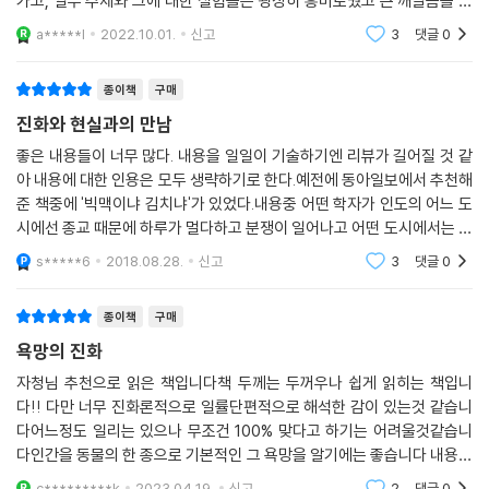
가고, 일부 주제와 그에 대한 실험들은 굉장히 흥미로웠고 큰 깨달음을 주
는 요소들도 있었습니다. 남녀 간의 인간 본성에 대한 진화심리학적 관점
a*****l
2022.10.01.
신고
3
댓글
0
으로 조금 더 깊
종이책
구매
진화와 현실과의 만남
좋은 내용들이 너무 많다. 내용을 일일이 기술하기엔 리뷰가 길어질 것 같
아 내용에 대한 인용은 모두 생략하기로 한다.예전에 동아일보에서 추천해
준 책중에 '빅맥이냐 김치냐'가 있었다.내용중 어떤 학자가 인도의 어느 도
시에선 종교 때문에 하루가 멀다하고 분쟁이 일어나고 어떤 도시에서는 평
화로워 그 이유를 알고자 10년동안 두 도시에 거주하며 조사를했다고 한
s*****6
2018.08.28.
신고
3
댓글
0
다.결론은 한도
종이책
구매
욕망의 진화
자청님 추천으로 읽은 책입니다책 두께는 두꺼우나 쉽게 읽히는 책입니
다!! 다만 너무 진화론적으로 일률단편적으로 해석한 감이 있는것 같습니
다어느정도 일리는 있으나 무조건 100% 맞다고 하기는 어려울것같습니
다인간을 동물의 한 종으로 기본적인 그 욕망을 알기에는 좋습니다 내용은
쉽지만 조금 아쉽습니다 굳이 사서 보지는 않을 것 같고 빌려보셔도 충분
c*********k
2023.04.19.
신고
2
댓글
0