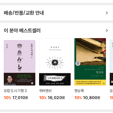
배송/반품/교환 안내
이 분야 베스트셀러
유럽 도시 기행 3
위버멘쉬
명상록
유
10
17,010
10
16,020
10
10,800
1
%
%
%
원
원
원