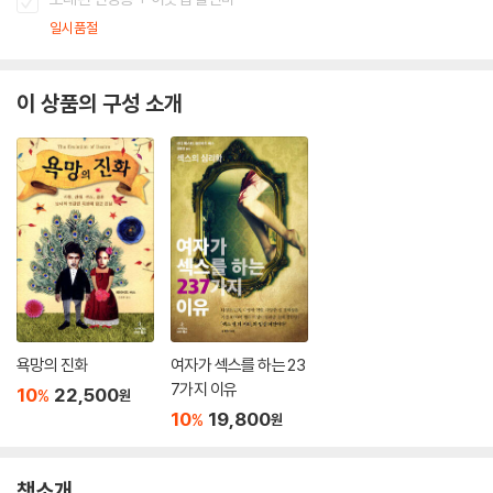
일시품절
이 상품의 구성 소개
욕망의 진화
여자가 섹스를 하는 23
7가지 이유
10
22,500
%
원
10
19,800
%
원
책소개