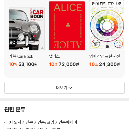
카 북 Car Book
앨리스
영어 감정 표현 사전
10
53,100
10
72,000
10
24,300
%
%
%
원
원
원
더보기
관련 분류
국내도서
인문
인문/교양
인문에세이