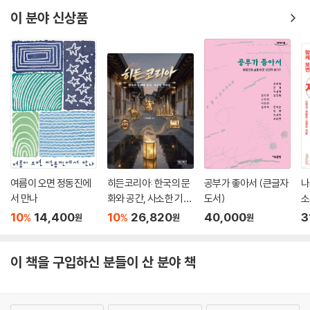
이 분야 신상품
여름이 오면 정동진에
히든코리아: 한국의 문
공부가 좋아서 (큰글자
나
서 만나
화와 공간, 사소한 기적
도서)
소
들
서
10
14,400
10
26,820
40,000
3
%
%
원
원
원
이 책을 구입하신 분들이 산 분야 책