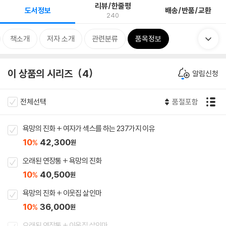
리뷰/한줄평
도서정보
배송/반품/교환
240
책소개
저자 소개
관련분류
품목정보
이 상품의 시리즈
4
알림신청
전체선택
품절포함
욕망의 진화 + 여자가 섹스를 하는 237가지 이유
10
42,300
%
원
오래된 연장통 + 욕망의 진화
10
40,500
%
원
욕망의 진화 + 이웃집 살인마
10
36,000
%
원
오래된 연장통 + 이웃집 살인마