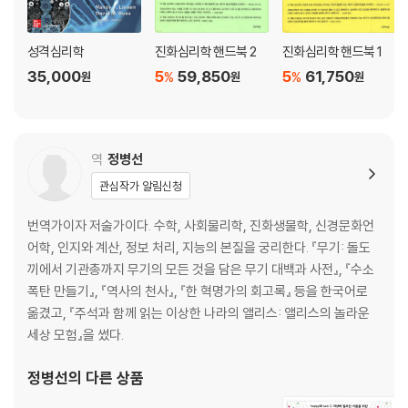
성격심리학
진화심리학 핸드북 2
진화심리학 핸드북 1
35,000
5
59,850
5
61,750
%
%
원
원
원
역
정병선
관심작가 알림신청
번역가이자 저술가이다. 수학, 사회물리학, 진화생물학, 신경문화언
어학, 인지와 계산, 정보 처리, 지능의 본질을 궁리한다. 『무기: 돌도
끼에서 기관총까지 무기의 모든 것을 담은 무기 대백과 사전』, 『수소
폭탄 만들기』, 『역사의 천사』, 『한 혁명가의 회고록』 등을 한국어로
옮겼고, 『주석과 함께 읽는 이상한 나라의 앨리스: 앨리스의 놀라운
세상 모험』을 썼다.
정병선
의 다른 상품