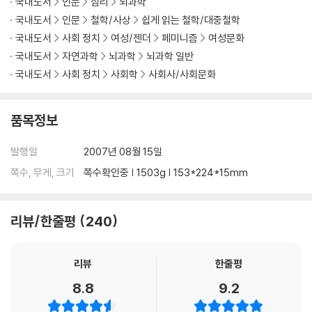
국내도서
인문
심리
뇌과학
국내도서
인문
철학/사상
쉽게 읽는 철학/대중철학
국내도서
사회 정치
여성/젠더
페미니즘
여성문화
국내도서
자연과학
뇌과학
뇌과학 일반
국내도서
사회 정치
사회학
사회사/사회문화
품목정보
발행일
2007년 08월 15일
쪽수, 무게, 크기
쪽수확인중 | 1503g | 153*224*15mm
리뷰/한줄평
240
리뷰
한줄평
8.8
9.2