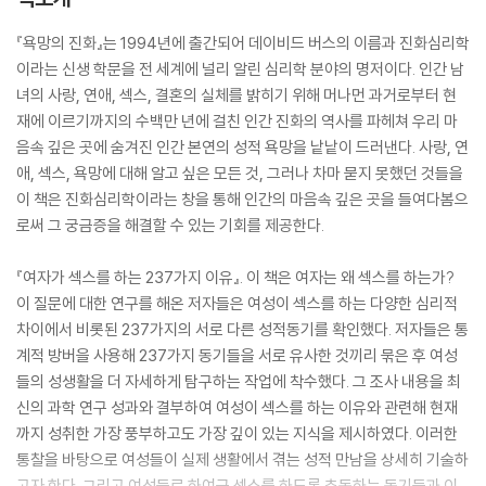
『욕망의 진화』는 1994년에 출간되어 데이비드 버스의 이름과 진화심리학
이라는 신생 학문을 전 세계에 널리 알린 심리학 분야의 명저이다. 인간 남
녀의 사랑, 연애, 섹스, 결혼의 실체를 밝히기 위해 머나먼 과거로부터 현
재에 이르기까지의 수백만 년에 걸친 인간 진화의 역사를 파헤쳐 우리 마
음속 깊은 곳에 숨겨진 인간 본연의 성적 욕망을 낱낱이 드러낸다. 사랑, 연
애, 섹스, 욕망에 대해 알고 싶은 모든 것, 그러나 차마 묻지 못했던 것들을
이 책은 진화심리학이라는 창을 통해 인간의 마음속 깊은 곳을 들여다봄으
로써 그 궁금증을 해결할 수 있는 기회를 제공한다.
『여자가 섹스를 하는 237가지 이유』. 이 책은 여자는 왜 섹스를 하는가?
이 질문에 대한 연구를 해온 저자들은 여성이 섹스를 하는 다양한 심리적
차이에서 비롯된 237가지의 서로 다른 성적동기를 확인했다. 저자들은 통
계적 방버을 사용해 237가지 동기들을 서로 유사한 것끼리 묶은 후 여성
들의 성생활을 더 자세하게 탐구하는 작업에 착수했다. 그 조사 내용을 최
신의 과학 연구 성과와 결부하여 여성이 섹스를 하는 이유와 관련해 현재
까지 성취한 가장 풍부하고도 가장 깊이 있는 지식을 제시하였다. 이러한
통찰을 바탕으로 여성들이 실제 생활에서 겪는 성적 만남을 상세히 기술하
고자 한다. 그리고 여성들로 하여금 섹스를 하도록 추동하는 동기들과 이