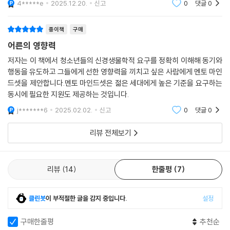
4*****e
2025.12.20.
신고
0
댓글
0
1998년 미국 플로리다주에서는 수백만 달러 규모의 청소년 흡연 예방 캠
- 〈파이낸셜 타임스〉
페인을 담당할 광고대행사 선정 회의가 열렸다. 정부의 역학자 집단은 10
종이책
구매
대 흡연을 막기 위해 질병통제예방센터가 정한 ‘승인 전략’을 고수할 것을
어른의 영향력
광고대행사에 요구했다. 이 전략은 10대 청소년에게 1)흡연은 암을 유발하
고 2) 치아를 누렇게 만들며 3) 섹시하지 않다는 메시지를 전달하려는 것
저자는 이 책에서 청소년들의 신경생물학적 요구를 정확히 이해해 동기와
이었다.
행동을 유도하고 그들에게 선한 영향력을 끼치고 싶은 사람에게 멘토 마인
드셋을 제안합니다.멘토 마인드셋은 젊은 세대에게 높은 기준을 요구하는
당시 젊은 광고기획자였던 알렉스 보거스키는 이런 대응이 분명 실패할 것
동시에 필요한 지원도 제공하는 것입니다.
이라고 생각했다. 보거스키의 팀이 만나본 10대들은 담배를 손에 든 채 흡
연이 어떻게 암을 유발하는지 유창하게 설명할 수 있었고, 치아가 누래지
j*******6
2025.02.02.
신고
0
댓글
0
는 것에 신경 쓰지 않았으며, 담배를 피우는 것이 멋지고 섹시하다고 생각
했다. 즉, 정부의 승인 전략은 결코 10대들이 원하는 정보가 아니었다. 질
리뷰 전체보기
병통제예방센터의 전문가들은 10대들이 멍청하다고 생각했기 때문에 이
런 전략을 내놓은 것이다. 바로 ‘신경생물학적 무능 모델’의 관점이다. 신경
리뷰
14
한줄평
7
생물학적 무능 모델은 청소년이 결함이 있고 생각이 부족해서 자신의 행동
이 미래에 불러올 결과를 정확하게 평가할 수 없다고 설명한다. 따라서 청
소년은 현명한 어른에게 무엇을 생각하고 어떻게 해야 하는지 배워야 한다
클린봇
이 부적절한 글을 감지 중입니다.
설정
고 여긴다.
구매한줄평
추천순