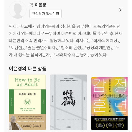
역
이은경
관심작가 알림신청
연세대학교에서 영어영문학과 심리학을 공부했다. 식품의약품안전
처에서 영문에디터로 근무하며 바른번역 아카데미를 수료한 후 현재
바른번역 소속 번역가로 활동하고 있다. 역서로는 『석세스 에이징』,
『포텐셜』, 『슬픈 불멸주의자』, 『창조의 탄생』, 『긍정의 재발견』, 『누
가 내 생각을 움직이는가』, 『나와 마주서는 용기』 등이 있다.
이은경
의 다른 상품