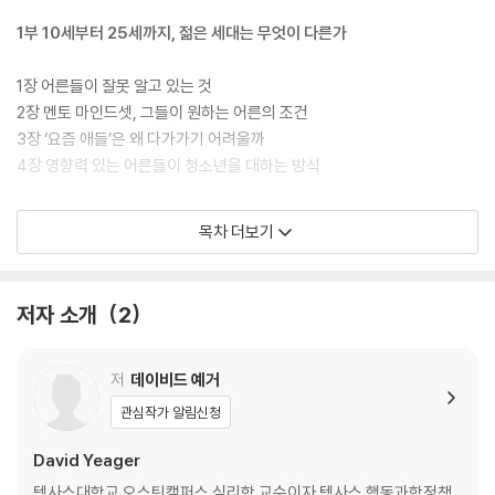
1부 10세부터 25세까지, 젊은 세대는 무엇이 다른가
1장 어른들이 잘못 알고 있는 것
2장 멘토 마인드셋, 그들이 원하는 어른의 조건
3장 ‘요즘 애들’은 왜 다가가기 어려울까
4장 영향력 있는 어른들이 청소년을 대하는 방식
2부 무엇이 청소년들을 움직이게 하는가
목차 더보기
5장 투명성: 좋은 피드백은 의도를 드러낸다
6장 질문: 지시하지 않는다
저자 소개
2
7장 스트레스: 자원이 되게 만드는 법
8장 목적: 흥미보다 중요한 것
9장 소속감: 변화의 가능성을 가늠하는 지표
저
데이비드 예거
관심작가 알림신청
3부 영향력은 어떻게 지속되는가
David Yeager
10장 모두가 충분히 뛰어나다는 확신
텍사스대학교 오스틴캠퍼스 심리학 교수이자 텍사스 행동과학정책