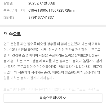
발행일
2025년 01월 03일
쪽수, 무게, 크기
616쪽 | 860g | 150*225*28mm
ISBN13
9791167741837
책 속으로
연구 문헌을 파면 팔수록 비슷한 경우를 더 많이 발견했다. 나는 학교폭력
이나 10대 비만을 줄이려는 시도, 청소년 정신 건강을 개선하려는 프로그
램, 더 건강한 소셜 미디어 사용을 촉진하려는 노력을 살펴보았다. 전문가
들이 홍보하는 프로그램들이 효과를 내는 경우는 드물었다. 놀랍게도 같거
나 유사한 프로그램이 어린아이들에게는 제법 효과가 있었다. 나는 의문이
들었다. 왜 사춘기가 시작되는 순간, 어른들이 청소년들에게 긍정적인 영
향을 미치는 능력이 갑자기 사라질까?
프로그램에서만 나타나는 문제가 아니었다. 관리자도, 부모도, 교육자도,
코치도 중요한 순간에 청소년에게 어떤 말을 해야 할지 알고 있다는 사람
책 속으로 더보기
은 거의 없었다. 청소년들은 수수께끼 그 자체였다. 안타깝게도 대부분의