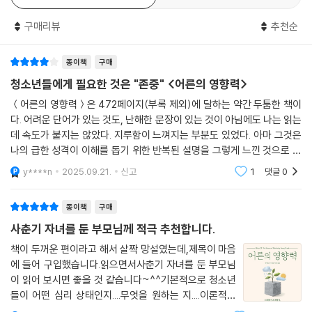
인 통념보다 훨씬 공통점이 많다는 뜻이기도 하다.
- 애덤 그랜트 (《싱크 어게인》 저자)
구매리뷰
추천순
그렇다면 이 시기 청소년에게 가장 큰 영향을 미치는 요소는 무엇일까? 바
이 책은 10세부터 25세에 이르는 연령대가 왜 그토록 정서적으로 불안하
로 ‘지위’와 ‘존중’이다. 신경과학자들은 사춘기를 겪으면서 뇌가 사회적 지
고 때때로 위험천만한 동시에 놀라운 잠재력이 넘치는 시기인지 이해하고
종이책
구매
위와 존중에 민감해진다는 사실을 밝혔다. 이 시기 뇌는 자부심, 감탄, 존중
싶은 사람들의 필독서다. 10대 자녀를 둔 나에게 이 책은 아들의 여정을 바
청소년들에게 필요한 것은 "존중" <어른의 영향력>
같은 경험을 갈망하고 굴욕이나 수치처럼 사회적으로 고통스러운 경험을
라보는 귀중하고 새로운 시각을 선사했다. 미래를 고민하는 독자로서, 이
＜어른의 영향력＞은 472페이지(부록 제외)에 달하는 약간 두툼한 책이
혐오한다. 사춘기 시작 무렵부터 사회에서 성인의 역할을 맡을 때까지, 인
책에서 새로운 희망을 보았다.
다. 어려운 단어가 있는 것도, 난해한 문장이 있는 것이 아님에도 나는 읽는
간은 더욱 심오하고 의미 있는 존중을 경험하고 싶다는 욕망을 키워나간
- 폴 터프 (《아이는 어떻게 성공하는가》 저자)
데 속도가 붙지는 않았다. 지루함이 느껴지는 부분도 있었다. 아마 그것은
다. 이런 이유로 청소년들은 자신에게 영향력을 끼치는 부모나 교사, 관리
나의 급한 성격이 이해를 돕기 위한 반복된 설명을 그렇게 느낀 것으로 추
자, 코치 등과 상호작용을 할 때, 자신을 존중하는지 무시하는지에 매우 민
측된다. 책은 10~25세 청소년들을 이끄는 부모, 교사, 리더가 이들을 스
이 책은 인생을 바꿀 만한 책이다. 증거에 기초한 수많은 조언으로 꽉 찬 이
y****n
2025.09.21.
신고
1
댓글
0
감하게 반응한다. 데이비드 예거는 이런 과학적 연구를 토대로 동료 심리
스로 동기화 시키
책은 양육 방법을 바꾸고 다음 세대와 관계 맺는 법에 관한 사고방식을 바
학자인 론 달, 캐럴 드웩과 함께 ‘지위와 존중 가설’을 제안했다. 지위와 존
꿀 것이다. 청소년을 상대하는 사람이라면 누구나 읽어야 할 책이다.
중 가설은 유아기의 욕구가 잘 먹고 잘 자는 것으로 채워지듯이, 청소년기
종이책
구매
- 로리 산토스 (예일대 심리학과 교수)
의 핵심 욕구는 지위와 존중이며, 이 욕구를 채우면 더욱 바람직한 동기부
사춘기 자녀를 둔 부모님께 적극 추천합니다.
여와 행동을 유도할 수 있다고 주장한다.
책이 두꺼운 편이라고 해서 살짝 망설였는데,제목이 마음
오늘날 비즈니스 리더들이 말하는 가장 큰 문제는 Z세대 관리의 어려움이
에 들어 구입했습니다.읽으면서사춘기 자녀를 둔 부모님
왜 사춘기가 시작되면 어른들의 말이 먹히지 않을까?
다. 이 문제에 대해 너무 많은 이야기들이 쏟아져서 오히려 제대로 보기가
이 읽어 보시면 좋을 것 같습니다~^^기본적으로 청소년
신경생물학적 무능 모델을 향한 과학자들의 경고
어렵다. 데이비드 예거는 과학과 경영 이론을 바탕으로 이 잡음을 잘라내
들이 어떤 심리 상태인지....무엇을 원하는 지....이론적으
고, 실용적이고 맞춤화된 조언을 제공한다.
로 잘 풀었습니다.^^