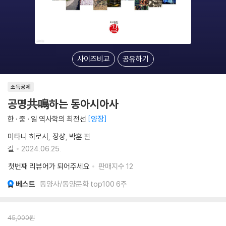
사이즈비교
공유하기
소득공제
공명共鳴하는 동아시아사
한 · 중 · 일 역사학의 최전선
양장
미타니 히로시
장샹
박훈
편
길
2024.06.25.
첫번째 리뷰어가 되어주세요
판매지수
12
베스트
동양사/동양문화 top100 6주
45,000
원