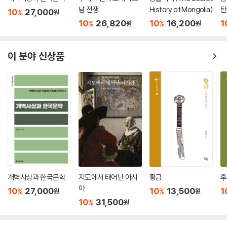
Ⅷ. 전시체제와 탈식민지화
이야이기이다.
남 전쟁
History of Mongolia)
탄
10
27,000
%
원
10
26,820
10
16,200
1
%
%
원
원
16. ‘듣는 주체’의 형성과 대중의 국민화 ------ 정지희(鄭知喜) 437
이 책의 후반부에서는 ‘근대’의 문제를 다루고 있다. 동아시아 근대는 서양
― 전시 일본의 라디오 청취지도
주도의 글로벌화의 제2파가 태평양 서안에 미쳐 한, 중, 일 각국이 그에 휩
머리말
쓸리며 시작되었다. 조선과 프랑스?미국과의 교전, 중국의 아편전쟁, 일본
이 분야 신상품
1. 단체청취의 실험과 규범적 청취자상(像)
의 메이지유신(明治維新)을 그 시기(始期)로 볼 수 있을 것이다. 이때 동
2. 라디오의 생활화와 전시동원
아시아 각국은 서양과 경제적?군사적 관계에 진입했을 뿐만 아니라 사상
3. 테평양전쟁 아래의 청취지도: 필청(必聽)과 강제청취의 이념과 실제
과 제도의 측면에서도 대치, 참조, 수용하면서 자국을 변화시켜 가지 않을
맺는말
수 없었다. 제5부에서는 먼저 서학(西學)에 대한 반응을 다룬다. 최초로
이에 착수해 서양문명을 조직적으로 도입한 것은 일본이었지만, 중국도 청
17. 동아시아 전후처리와 해외 한인의 귀환 ------ 황선익(黃善翌) 459
말에는 ‘신학’(新學)을 과거를 위한 교육과정으로 수용했다. 먼저 고노 유
머리말
리(河野有理)의 「메이지 일본 계몽사상의 재검토」는 메이지 정부가 성립
1. 연합군 총사령부의 재일한인 귀환정책
한 이후 양학(洋學) 지식인이 중심이 되어 조직한 메이로쿠샤(明六社)
2. 중국·미국의 귀환교섭과 재중한인의 귀환
에 대한 종래의 이해를 대폭 수정해야만 한다고 제창했다. 통설에서는 메
3. 사할린 지역 한인의 귀환교섭과 억류
이로쿠샤가 서양의 ‘계몽’이 대결해야만 했던 기독교 교회 같은 강적을 갖
개벽사상과 한국문학
지도에서 태어난 아시
황금
후
맺는말
지 않았기 때문에 폐창론(廢娼論)과 같이 일본 사회에 대담한 개혁을 촉
아
10
27,000
10
13,500
1
%
%
원
원
구하는 급진론적 주장을 할 수 있었다고 주장한다. 다른 한편, 쑨칭(孫靑)
10
31,500
%
원
18. 제국 해체 이후 ------ 나카야마 다이쇼(中山大將) 483
의 「근대 동아시아 지식변화의 한 장면」은 중국에서의 서양학 도입이 다름
― 구(舊) 사할린 주민이 겪은 복수(複數)의 전후
아닌 과거제도를 이용해 시작되었다는 점을 입증했다. 다음으로 제6부에