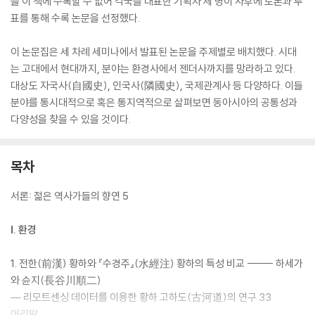
을 이 책에 수록할 수 없어 각국을 대표한 기획자 세 명이 사후에 토론과 투
표를 통해 수록 논문을 선정했다.
이 논문집은 세 차례 세미나에서 발표된 논문을 주제별로 배치했다. 시대
는 고대에서 현대까지, 분야는 환경사에서 젠더사까지를 망라하고 있다.
대상도 자국사(自國史), 인국사(隣國史), 국제관계사 등 다양하다. 이들
분야를 통시대적으로 혹은 통지역적으로 살펴보면 동아시아의 공통성과
다양성을 찾을 수 있을 것이다.
목차
서론: 젊은 역사가들의 향연 5
Ⅰ. 환경
1. 전한(前漢) 황하와 『수경주』(水經注) 황하의 특성 비교 ------ 하세가
와 슌지(長谷川順二)
― 리모트센싱 데이터를 이용한 황하 고하도(古河道)의 연구 33
머리말