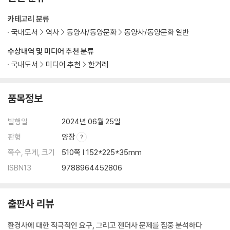
10. 메이지 일본 계몽사상의 재검토 ------ 고노 유리(河野有理) 273
카테고리 분류
― 『메이로쿠 잡지』(明六雜誌)를 소재로
국내도서
역사
동양사/동양문화
동양사/동양문화 일반
머리말
수상내역 및 미디어 추천 분류
1. 계몽과 점진주의
국내도서
미디어 추천
한겨레
2. 포스트 ‘봉건·군현론’의 시대: ‘봉건’ 의회/‘군현’ 의회
맺는말
품목정보
11. 근대 동아시아 지식변화의 한 장면 ------ 쑨칭(孫靑) 297
― 청말(1860~1905) 과거제도 개혁 중 주현(州縣)의 교사관(校士館)
발행일
2024년 06월 25일
과 신학(新學) 과예(課藝)
판형
양장
머리말
1. 신학 도입의 과도형식: 서원에서의 ‘과예’시험
쪽수, 무게, 크기
510쪽 | 152*225*35mm
2. 청말 교육개혁과 신학 과예의 세 발전 단계
ISBN13
9788964452806
3. 경자년(1901) 과거개혁 후 지방 서원의 신학 과예: 산동 임청교사분관
과 절강 석문교사관의 사례
맺는말
출판사 리뷰
Ⅵ. 국제관계(근대편)
환경사에 대한 적극적인 요구, 그리고 젠더사 문제를 집중 분석하다