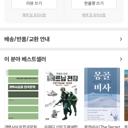
리뷰 쓰기
한줄평 쓰기
Ⅶ. 젠더·자본주의·신식민주의
제3부는 전근대의 정치사상을 다루고 있다. 지식인이 각 시기의 정치체제
혜택 및 유의사항
혜택 및 유의사항
와 어떻게 관련되었는가 하는 문제이다. 각별히 장펑(姜鵬)의 「질서 지상
14. ‘미명’(美名) 혹은 ‘오명’(汚名) ------ 황푸추스(皇甫秋實) 383
인가 군주 지상인가」가 눈에 들어오는데, 이것은 『자치통감』의 저자로 왕
― 1930년대 상해에서의 여성 권련소비
안석 신법을 뒤엎은 것으로 유명한 북송(北宋)의 재상 사마광의 군주관을
배송/반품/교환 안내
머리말
논한 것이다. 중국에서의 통설은 사마광을 전제군주의 옹호자로 보고 있지
1. 이윤 추구에 따른 여성 권련소비의 ‘미명화’(美名化)
만, 이 논문은 중앙정부에 의한 집권과 군주의 전제를 구별해 전제는 명청
2. 경제적 압박에 따른 여성 권련소비의 ‘오명화’(汚名化)
시대처럼 황제가 재상을 두지 않았을 때 행해졌다며, 사마광의 송나라는
이 분야 베스트셀러
맺는말
중앙집권체제이기는 했지만 전제는 아니었다고 주장한다. 그런 시각에서
『자치통감』에서의 왕위계승을 둘러싼 기술을 분석하여, 사마광은 황제 자
15. 제국 일본의 ‘내선결혼’(內鮮結婚) 정책과 현실 ------ 이정선(李正
신의 의지보다는 장자계통이라는 ‘예’를 중시했다는 점을 밝혔다. 군주의
善) 407
자의, 전제가 아니라 그 의지에 반하더라도 예제에 의한 질서의 안정을 중
머리말: 동화정책과 ‘내선결혼’
시했다는 것이다.
1. 1910~30년대 내선결혼 법제의 형성과 운용
2. 1910~30년대 내선결혼의 선전과 실태
제4부에서는 전근대의 국제관계를 다루고 있다. 조선 초에 귀화한 대마도
3. 전시체제 시기의 내선결혼 정책과 내선혼혈 문제
의 일본인, 만주족에 복속한 뒤 조선이 전개한 다각적인 국제무역, 류큐가
맺는말
대마도의 양해 아래 일본에 대한 복속관계를 청조에 비밀로 한 것 등에 대
한 3편의 글을 싣고 있다. 모두 각국의 경계에 위치한 사람과 국가에 대한
개벽사상과 한국문학
우에다 신의 도해 베트
몽골비사(The Secret
중