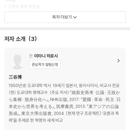
1. 기존의 황하 변천설
2. RS 데이터와 현지조사의 비교
목차 더보기
3. 지형·지질 면에서 살펴본 황하의 특성
맺는말
저자 소개
3
2. 명대(明代) 호남성(湖南省)의 환경과 역병(疫病) ------ 김현선(金
賢善) 63
머리말
편
미타니 히로시
1. 명대 호남성의 역병 분포
관심작가 알림신청
2. 환경과 역병
맺는말
三谷博
1950년생. 도쿄대학 박사. 19세기 일본사, 동아시아사, 비교사 전공.
Ⅱ. 정치체제(전근대편)
(현) 도쿄대학 명예교수. (주요 저서) 『維新史再考: 公議 · 王政か
ら集權 · 脫身分化へ』, NHK出版, 2017; 『愛國 · 革命 · 民主: 日
3. 신라의 환관(宦官) 관부(官府)를 찾아서 ------ 이재환(李在晥) 111
本史から世界を考える』, 筑摩書房, 2013; 『東アジアの公論
― 세택(중사성)의 성격에 대한 재검토
形成』, 東京大學出版會, 2004. [현재 연구 프로젝트] ‘공론과 폭
머리말
력’을 주제로 한 혁명의 세계 비교
1. 신라 중·하대의 중사(中使)·내양(內養)과 중사성