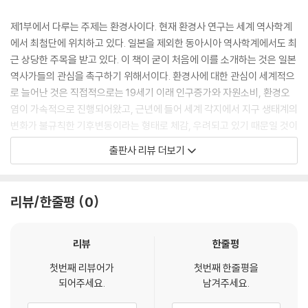
12. 각종 미디어로 본 전쟁과 일본 민중의 중국관 ------ 가나야마 야스유
제1부에서 다루는 주제는 환경사이다. 현재 환경사 연구는 세계 역사학계
키(金山泰志) 335
에서 최첨단에 위치하고 있다. 일본을 제외한 동아시아 역사학계에서도 최
머리말
근 상당한 주목을 받고 있다. 이 책이 굳이 처음에 이를 소개하는 것은 일본
1. 신문 이외 미디어를 통한 민중의 중국관 연구
역사가들의 관심을 촉구하기 위해서이다. 환경사에 대한 관심이 세계적으
2. 소학교 교육을 통해 본 일본의 중국관
로 늘어난 것은 직접적으로는 19세기 이래 인구증가와 자원소비, 환경오
3. 소년 잡지를 통해 본 일본의 중국관
염이 가속적으로 진행되어왔고, 근년에 들어 세계 각지에서 지구 생태계의
4. 고단과 연극을 통해 본 일본의 중국관
변화가 불규칙한 기후변동이라는 형태로 체감, 우려되고 있기 때문일 것이
5. 고전세계의 중국에 대한 긍정적 시선
다. 인재(人災)뿐만 아니라 자연계가 일으키는 재해도 중요한데, 동일본
출판사 리뷰 더보기
맺는말
대지진 이후 자연계를 시야에 넣은 역사의 장기변동에 대한 관심이 역사학
계에서 싹트고 있는 것은 환영할 만한 일이다.
13. 고노에 아쓰마로(近衛篤?)와 19~20세기 중일관계 ------ 다이하이
리뷰/한줄평
0
빈(戴海斌) 355
제2부는 전근대 동아시아 각국의 정치체제에 관해 살펴보고 있다. 전근대
― 두 차례 중국행을 중심으로
동아시아의 정치질서는 두 가지 두드러진 특징이 보인다. 정권의 구성방법
머리말
으로서의 과거(科擧), 즉 학력시험에 의한 군주 직속의 관료 선발과 군주
리뷰
한줄평
1. 고노에 아쓰마로와 관련된 사료
의 내정(內廷)을 담당한 환관이다. 이들은 중국 역대 왕조와 한반도의 국
첫번째 리뷰어가
첫번째 한줄평을
2. 제1차 중국행(1899년 10~11월)
가들에 존재했지만 일본에는 없었다. 동아시아 전통질서에는 정치체제의
되어주세요.
남겨주세요.
3. 제2차 중국행(1901년 7~8월)
근간에 현저한 공통성과 이질성이 보이는데, 이것은 비교사의 좋은 소재가
맺는말
될 것이다.