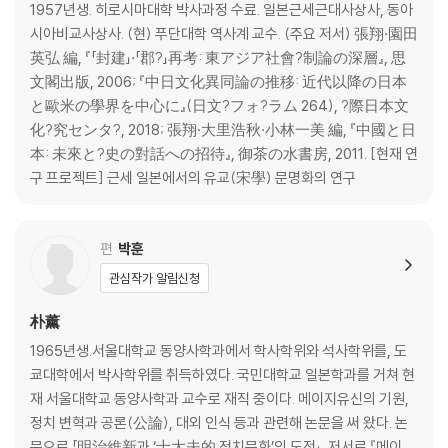
1957년생. 히로시마대학 박사과정 수료. 일본근세근대사상사, 동아
맺는말
시아비교사상사. (현) 푸단대학 역사계 교수. (주요 저서) 張翔·園田
英弘 編, 『「封建」·「郡?」再考: 東アジア社會?制論の深層』, 思
6. 일본형 병학(兵學)의 성립 ------ 당리궈(唐利國) 173
文閣出版, 2006; 『中日文化異同論の推移: 近代以降の日本
― 야마가 소코(山鹿素行)의 주자학 비판에 대한 논의
と歐米の學界を中心に』(日文?フォ?ラム 264), ?際日本文
머리말
化?究センタ?, 2018; 張翔·大里浩秋·小林一美 編, 『中國と日
1. 소코가 바라본 무가정치(武家政治)
本: 未來と?史の對話への招待』, 御茶の水書房, 2011. [현재 연
2. 주자학의 ‘궁리’(窮理)에서 고학(古學)의 ‘궁리’로
구 프로젝트] 근세 일본에서의 유교(宋學) 문명화의 연구
3. 야마가류(山鹿流) 병학의 확립
Ⅳ. 국제관계(전근대편)
편
박훈
7. 조선 왕조 초기 ‘향화왜인’(向化倭人) 평도전(平道全) 연구 ------ 왕
관심작가 알림신청
신레이(王?磊) 195
朴薰
머리말
1. ‘향화왜인’이란 무엇인가: 기존연구와 이 글의 문제의식
1965년생.서울대학교 동양사학과에서 학사학위와 석사학위를, 도
2. ‘향화왜인’ 평도전
쿄대학에서 박사학위를 취득하였다. 국민대학교 일본학과를 거쳐 현
3. 조선 왕조와 일본 대마도의 특수한 관계
재 서울대학교 동양사학과 교수로 재직 중이다. 메이지유신의 기원,
맺는말: ‘향화왜인’과 14세기 말~15세기 초 동아시아의 ‘왜구’ 문제
정치 변혁과 공론(公論), 대외 인식 등과 관련해 논문을 써 왔다. 논
문으로 「明治維新과 ‘士大夫的 정치문화’의 도전」, 저서로 『메이지