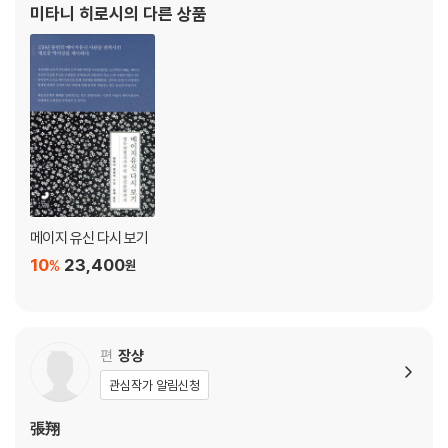
2. 동궁 출토 목간(木簡)을 통해 본 세택의 담당 직무
미타니 히로시
의 다른 상품
맺는말
4. 16세기 조선 ‘산림지사’(山林之士)의 대두와 천거제 논의 ------ 김영
인(金映印) 133
머리말
1. 성리학의 확산과 ‘산림지사’의 시대
2. 16세기 전반: 산림지사의 진출과 천거제
3. 16세기 후반: 산림지사의 위상 강화
맺는말
메이지 유신 다시 보기
10
23,400
%
원
Ⅲ. 정치사상(전근대편)
5. 질서 지상인가 군주 지상인가 ------ 장펑(姜鵬) 149
― 사마광(司馬光)의 정치관념에 대한 재해석
편
장샹
머리말: 중앙집권과 군주전제의 차이
관심작가 알림신청
1. 『자치통감』에 대한 인물평가의 기술법
2. 국가수호와 예제수호의 사이
張翔
3. 군신관계에 관한 예와 군주의 책임