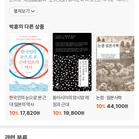
8. 조선·후금(後金) 사이의 경제관계 ------ 쓰지 야마토(?大和) 223
유신은 어떻게 가능했는가』, 『근대화와 동서양』(공저), 역서로 『일본
펼쳐보기
― 동아시아 대란 가운데서의 다각무역과 권력관계
의 설계자, 시부사와 에이이치』 등이 있다. (주요 저서) 『메이지유신
머리말
과 사대부적 정치문화』, 서울대출판문화원, 2019; 「武士の政治化
박훈
의 다른 상품
1. 조선과 후금 사이의 무역형태
と「??」: 一九世紀前半の日本における「士大夫
2. 조선 정부의 대(對)후금 무역정책
3. 조선의 대후금 무역정책의 배경
맺는말
9. 감추는 외교 ------ 와타나베 미키(渡邊美季) 247
― 청에 대한 류쿠·일본 관계 은폐정책
머리말
1. 류큐의 역사와 중국·일본과의 관계
2. 은폐정책의 개시와 전개
한국인의 눈으로 본 근
동아시아의 앙시앙 레
논점 · 일본사학
3. 은폐정책과 표착사건
대 일본의 역사
짐과 근대
10
44,100
%
원
4. 은폐정책과 청조(淸朝)
10
17,820
10
19,800
%
%
원
원
5. 은폐정책과 근대국가의 외교
Ⅴ. 서학에 대한 대응
관련 분류