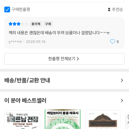
는 글 (1935. 12. 9.) / 중공 중앙의 국·공 합작 공포를 위한 선언[저우언라
구매한줄평
추천순
이(周恩來), 1937. 7. 15.] / 일본 파시즘에 대한 중국·한국·일본·타이완
의 연대 투쟁 / 쌍십 협정(1945. 10. 10.) / 중국 인민은 일어섰습니다![마
종이책
구매
오쩌둥(毛澤東), 1949. 9. 21.] / 중국 인민 정치 협상 회의 공동 강령(19
책의 내용은 괜찮은데 배송이 무려 보름이나 걸렸답니다~~ㅠ.
49. 9. 29.) / 중화 인민 공화국 토지 개혁법(1950. 6.) / 사령부를 포격하
라-나의 대자보[마오쩌둥(毛澤東), 1966. 8. 5.] / 중국 공산당 중앙 위
y****m
2026.05.16.
0
원회의 프롤레타리아 문화 대혁명에 관한 결정(1966. 8. 8.) / 네 가지 기
본 원칙을 견지하자[덩샤오핑(鄧小平), 1979. 3. 30.] / 건국 이래 당의
한줄평 전체보기
몇 가지 역사 문제에 관한 결의(1981) / 톈안문 민주화 시위와 단식 투쟁 /
남순 강화[덩샤오핑, 1992. 1. 18.~2. 21.]
배송/반품/교환 안내
6. 일본 전근대사_박수철
‘소국 분립’의 일본 / 야마타이 국(邪馬臺國) / 야마토 정권과 왜 5왕 / 쇼
이 분야 베스트셀러
토쿠 태자의 헌법십칠조 / 개신의 조(詔) / 대불 건립과 도다이지(東大
寺) / 반전제의 개편-삼세일신법(三世一身法)과 간전영년사재법(墾田
永年私財法) / 헤이안 천도 / 섭관 정치 / 후지와라의 번영 / 국사(國司)
의 가렴주구 / 장원의 기진(寄進) / 원정의 시작 / 승병 / 조헤이(承平)·덴