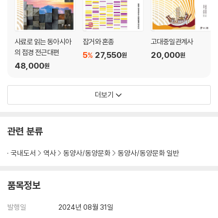
주장(유정섭, 1775~1840) /
5. 중국 근·현대사_김형종
사료로 읽는 동아시아
잡거와 혼종
고대중일관계사
서역에 행성을 설치하자는 논의[공자진(?自珍)] / 아편에 대한 단속이 심
의 접경 전근대편
5
27,550
20,000
%
원
원
해질수록 폐단이 더 심해지니 응당 신속하게 변통하여 처리해주실 것을 간
48,000
원
청합니다[허내제(許乃濟), 1836) / (은이) 밖으로 새나가는 것을 엄밀히
막아 나라의 바탕을 북돋아야 합니다(嚴塞漏?以培國本疏)[황작자(黃
더보기
爵滋), 1838] / 전표 유통에는 큰 장애가 없으니 응당 아편흡식을 무겁게
금지하여 폐단의 근원을 막아야 합니다[임칙서(林則徐), 1838] / 영국
국왕(빅토리아여왕)에게 보내려 한 격문(檄諭)의 원고[임칙서(林則
관련 분류
徐), 1839] / 난징 조약(1842. 8. 29.) / 『해국도지』 서문[위원(魏源)] /
(중·영) 톈진조약(1858. 6. 26.) / 태평천국의 토지 제도 / 태평천국 반란
국내도서
역사
동양사/동양문화
동양사/동양문화 일반
군을 토벌하기 위한 격문[증국번(曾國藩)] / 양식 철공소·기계의 설치에
대한 상주문[이홍장(李鴻章), 1865] / 만국 공법[윌리엄 마틴] / 서학 채
용에 대한 논의[풍계분(馮桂芬)] / 해방(海防)과 새방(塞防) 및 관외 지
품목정보
역의 토벌 및 군량 운송 상황에 대해 다시 아룁니다[좌종 당(左宗棠), 18
75] / 『조선책략』[황준헌(黃遵憲), 1880] / 중·조 상민 수륙 무역 장정(1
발행일
2024년 08월 31일
882) / 『의원(議院)』 상(上) [정관응(鄭觀應)] / 시모노세키 조약(189