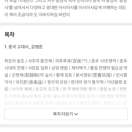
이 되길 기대한다. 그리고 서구 중심적 역사 인식이나 중국 사 중심의 ‘동양
사’를 넘어서서 다양하고 광대한 아시아사를 아시아사답게 이해하는 데도
이 책이 조금이라 도 이바지하길 바란다.
목차
1. 중국 고대사_김병준
최초의 왕조 / 서주의 봉건제 / 의후측궤(宜侯??) / 춘추 시대 맹약 / 춘추
시대의 전쟁 / 서문표 일화 / 상앙 변법 / 제자백가 / 통일 전쟁의 필요성 역
설 / 군현제(郡縣制)의 실시 / 황제 칭호 / 분서갱유(焚書坑儒) / 진시황
각석 / 과진론(過秦論) / 항우와 유방 / 한대의 경기 통치책 / 이년율령 호
률 / 사기의 체제 / 유교의 국교화 / 한 무제에 대한 평가 / 염철 논의 / 전한
초기 한과 흉노의 화친 관계 / 흉노의 독자적 풍습 유지 / 대외 팽창 정책의
조정 / 한대 국가 원리의 변화 / 한대의 인구 / 왕망의 정치 / 적미의 난 / 후
한 광무제의 토지 조사 / 당고(黨錮)의 화 (禍) / 한대 호족의 등장 / 황실
목차 더보기
재정과 국가 재정
2. 중국 중세사_하원수