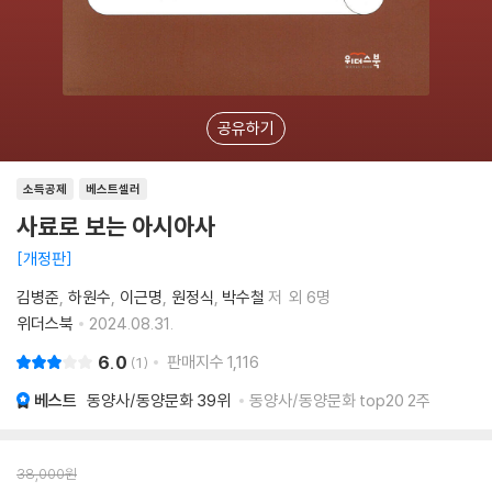
공유하기
소득공제
베스트셀러
사료로 보는 아시아사
개정판
김병준
하원수
이근명
원정식
박수철
저
외 6명
위더스북
2024.08.31.
6.0
판매지수
1,116
1
베스트
동양사/동양문화
39위
동양사/동양문화 top20 2주
38,000
원