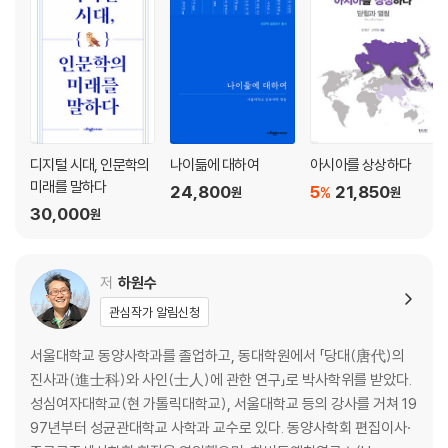
도교와 불교의 융성 / 당나라 여성의 삶 / 당 후기 사상의 새로운 분위기 /
당나라 안의 신라인들 / 동서의 문화 교류 / 중국의 문화적 특성
3. 중국 근세사1(송·원대)_이근명
오대 무인 정치의 폐해 / 송의 중국 통일 / 무인의 권한 삭감 / 황제권의 강
화와 중앙 집권화 / 과거제의 개혁 / 거란의 건국과 연운십육주 영유 / 발해
디지털 시대, 인문학의
나이듦에 대하여
아시아를 상상하다
의 멸망과 동란국(東丹國) 건설 / 거란의 이중 지배 체제 / 전연(?淵)의
미래를 말하다
24,800
5
21,850
%
원
원
맹(盟) / 탕구트 족의 강성화 / 서하의 건국 / 서하의 북송 침공 / 서하와의
30,000
원
맹약 체결 / 모역법 실시의 배경 / 왕안석의 이재 사상 / 신법의 시행 / 사마
광의 신법 비판 / 사대부의 책임 의식(천하관) / 학문(과거 시험)을 통한
입시 출세 / 사대부의 정치 주도 / 사대부의 계층 유동성 / 구법당 내부의
저
하원수
분열 / 신법당의 재집권과 구법당 탄압 / 철종의 친정과 구법당 탄압 / 북송
관심작가 알림신청
말기 정치 기강의 이완 / 금 건국 이전의 여진국 / 완안아골타의 요 공격 /
금의 건국 / 맹안모극제 / 북송의 멸망 / 악비와 진회 / 『근사록』의 편찬 /
서울대학교 동양사학과를 졸업하고, 동대학원에서 「당대(唐代)의
주자학의 체계 / 농업 / 상업과 화폐 / 인구의 증가 / 도시의 발달 등 / 몽골
진사과(進士科)와 사인(士人)에 관한 연구」로 박사학위를 받았다.
초원의 통일 / 칭기스 칸의 즉위 / 몽골 제국의 건립 / 천호제의 재편 / 칭기
성심여자대학교(현 가톨릭대학교), 서울대학교 등의 강사를 거쳐 19
스 칸 시기 / 우구데이 칸의 즉위와 대외 원정 / 쿠빌라이 시기의 남송 정복
97년부터 성균관대학교 사학과 교수로 있다. 동양사학회 편집이사·
과 일본 원정 / 쿠빌라이와 아릭 부케의 대립 / 카이두의 반란 / 야율초재