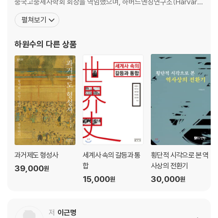
중국고중세사학회 회장을 역임했으며, 하버드옌칭연구소(Harvard
(耶律楚材)의 활동 / 대도(大都)의 건설과 지배 체제 확립 / 지폐의 사용
-Yenching Institute)와 칭화대학(淸華大學)의 방문학자를 지냈
/ 역참제와 시박사 등의 제도 / 서민 문화의 등장 / 인쇄술의 발달 / 과학의
펼쳐보기
다. 그간 당대사(唐代史)를 중심으로 사료에 충실한 밀도 높은 연구
발전
들을 수행해왔다. 「신당서(新唐書) 선거지상(選擧志上)의 내용과
하원수
의 다른 상품
송대(宋代) 편자(編者)의 성격」, 「응시자의 입장
4. 중국 근세사2(명·청대)_원정식
주원장의 등장과 원말의 상황 / 주원장의 북벌 격문(1367) / 이갑을 편성
하고 부역황책을 만들게 하다 / 토지 대장을 만들게 하다 / 어제대고를 반
포하다 / 중서성과 승상 제도의 폐지를 조법으로 삼도록 하다 / 연왕 주체
(朱?)의 쿠데타(정난의 역, 1399~1402) / 정화의 항해(1405~1433)
/ 명 전기 북변 방어의 취약성 / 명대 장성의 축조 / 등무칠의 난(1448~1
449) / 명 중기 왜구와 중국인 / 장거정이 여섯 가지 정책 방향을 상주하
다(1568) / 만력 연간의 당쟁 / 명 말 파당(派黨)에 대한 평가 / 명 말 반
과거제도 형성사
세계사 속의 갈등과 통
횡단적 시각으로 본 역
란의 원인: 섬서의 흉년 / 누르하치, 일곱 가지 큰 원한을 제시하며 명나라
합
사상의 전환기
39,000
원
와 전쟁을 시작하다(1616) / 청군의 강남 정복 과정: 양주의 참상 / 청 초
15,000
30,000
원
원
지방 사회와 사인들의 동향 / 강희제, 과거 응시자들에게 현안 해결의 방법
을 묻다 / 전국에 보갑제를 실시하다(1708) / 소수민족은 직접 관리해야
합니다(1724) / 사르후 전투는 제국의 시작이고 만주인 정신의 원천이다
저
이근명
(1775) / 은의 지배가 시작되다: 은납화 / 고리대 상인과 농민 / 명 중기의