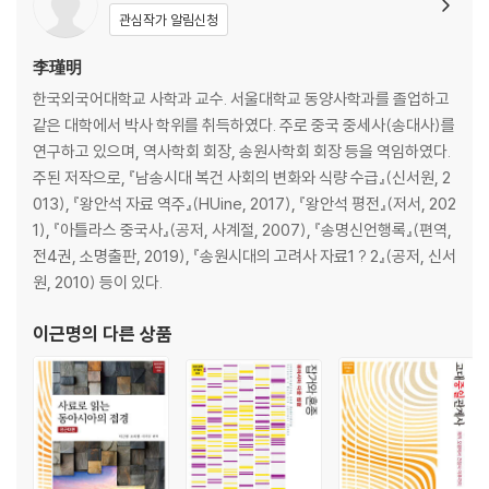
관심작가 알림신청
이농 현상 / 북방 변경의 삼림 남벌 / 남중국 코끼리의 소멸 / 명 말 수도로
의 물자 운송과 대운하 / 휘주의 상인과 사인 배출 / 중국의 공장에서 세계
李瑾明
의 공장으로: 명 말 강남 지역의 농촌 수공업 / 방직 노동자들의 봉기[직용
한국외국어대학교 사학과 교수. 서울대학교 동양사학과를 졸업하고
의 변(1601)] / 노복들의 신분 해방 투쟁[奴變] / 고구마, 서민을 구하다 /
같은 대학에서 박사 학위를 취득하였다. 주로 중국 중세사(송대사)를
담배, 새로운 기호식품의 등장 / 17세기 말 남경의 책 시장 / 과거 합격만이
연구하고 있으며, 역사학회 회장, 송원사학회 회장 등을 역임하였다.
신분 상승의 길이다 / 전국적 미곡 유통망과 기근(1710) / 북경의 석탄을
주된 저작으로, 『남송시대 복건 사회의 변화와 식량 수급』(신서원, 2
확보하라(1762) / 18세기 사치 풍조와 양주의 소금 상인 / 광동 해적들이
013), 『왕안석 자료 역주』(HUine, 2017), 『왕안석 평전』(저서, 202
연맹을 결성하여 해상을 지배하다 / 19세기 초 차의 수출에 따른 산지 개발
1), 『아틀라스 중국사』(공저, 사계절, 2007), 『송명신언행록』(편역,
과 그 영향 / 서양 배의 광동 입항과 출항 절차 / 마음이 곧 이(理)이다(왕
전4권, 소명출판, 2019), 『송원시대의 고려사 자료1 ? 2』(공저, 신서
수인, 1472~1529) / 자유 무역을 위한 항변(임희원, 1481~1565) / 사
원, 2010) 등이 있다.
치의 경제학(육즙, 1515~1552) / 강력한 종족(宗族)이 없으면 나라를
세울 수 없다(고염무, 1613~1682) / 군주 독재 제도 비판(황종희, 1610
이근명
의 다른 상품
~1695) / 사교 천주교를 주멸하옵소서(양광선, 1597~1669) / 천주교
의 전교를 허락하노라(강희제, 1692) / 『명사』 편찬과 역사 인식 (만사동,
1638~1702) / 고증의 원칙(염약거, 1636~1704) / 고증학자의 사회
비평(대진, 1724~1777) / 송학에 대한 비판(단옥재, 1735~1815) / 한
학(漢學)에 대한 비판(초순, 1763~1820) / 역사 편찬학의 원칙(왕명성,
1720~1797) / 인구 증가는 비극이다(홍량길, 1746~1809) / 남녀평등