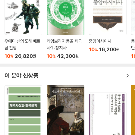
교(天慶)의 난 / 헤이시(平氏) 정권 / 슈고·지토의 설치 / 조큐(承久)의
난 / 싯켄(執權) 정치-고세이바이시키모쿠(御成敗式目) 제정의 취지 /
가마쿠라 법령 / 몽골·고려의 일본 침공 / 가마쿠라 후기의 사회상-악당
(惡黨) / 가마쿠라 불교와 사상 / 겐무(建武) 정권 / 반제령(半濟令) /
아시카가 요시미쓰의 국서 / 도잇키(土一揆)와 잇코잇키(一向一揆) /
하극상의 사상 / 삼모작의 출현 / 오닌(應仁)의 난 / 아시가루(足輕) / 전
우에다 신의 도해 베트
케임브리지 몽골 제국
중앙아시아사
몽
국법(戰國法) / 총(鐵砲)의 전래 / 엔랴쿠지(延?史) 방화 / 아즈치 성 천
남 전쟁
사 1 : 정치사
탄
10
16,200
%
원
수각(天秀閣) / 다이코 검지(太閤檢地) / 무기 몰수령(가타나가리 령
10
26,820
10
42,300
1
%
%
원
원
刀狩令) / 무가제법도(武家諸法度) / 천황·조정의 통제-금중병공가제
법도(禁中幷公家諸法度) / 농민 통제 / 쇄국령 / 살생 금지령(쇼루이아
와레미령 生類憐みの令) / 독사여론(讀史餘論) / 교호(享保) 개혁-다
이 분야 신상품
시다카 제(足高制) / 교호(享保) 개혁-메야스바코(目安箱) / 다누마
(田沼) 정치
7. 일본 근·현대사_박 훈
칸세이(寬政) 이학(異學)의 금지령 / 텐포(天保) 개혁과 도시 문제 / 오
시오 헤이하치로(大鹽平八郞)의 격문 / 19세기 초의 러시아 위협론 / 요
시다 쇼인(吉田松陰)의 해외 팽창론 / 새로운 근대 국가 구상 / 막부, 천