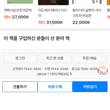
황에 정권 반환 / 천황 정부의 수립 / 메이지 정부의 대외 화친 방침 / 메이
지 정부의 국시 / 국회 설립의 요구 / 오쿠보 토시미치(大久保利通)의 식
개벽사상과 한국문학
지도에서 태어난 아시
동아시아 설화의 서사
황
산 흥업에 관한 건의 / 아시아를 버리고 유럽처럼 되자! / 대일본 제국 헌법
아
구조와 여성관
10
27,000
1
%
원
과 현행 일본국 헌법의 천황 관련 조항 비교 / 천황이 신민에게 주는 교육
10
31,500
22,000
%
원
원
칙어 / 주권선·이익선의 국방 구상 / 후쿠자와 유키치(福澤諭吉)의 청·일
전쟁관 / 입헌 정우회의 설립 / 해외 팽창을 반대하는 목소리 / 타이쇼(大
이 책을 구입하신 분들이 산 분야 책
正) 데모크라시의 흥기 / 치안 유지법 / 동방 회의(東方會議)와 일본의
중국 정책 / ‘대동아 공영권’의 제창 / 히로히토 천황의 종전 선언 / 천황의
인간 선언
로그인
최근 본 상품
주문/배송
8. 동남아시아사_유인선
고객센터 1544-3800
티켓 1544-6399
중고샵 1566-4295
eBook 1:1문의/채팅상담
임읍(林邑, Linyi) / 부남(扶南, Funan) / 베트남 건국 설화: 홍방전(鴻
龐傳) / 7세기 의정(義淨)의 수마트라 방문 / 안남도호부(安南都護府)
예스이십사(주) 사업자 정보
/ 앙코르 왕조의 도성(都城; 앙코르 톰) / 람캄헹 대왕 비문(1292) / 평오
선물하기
바로구매
카트담기
이용약관
개인정보처리방침
청소년보호정책
대고(平吳大誥, 1427)-베트남이 중국과 대등한 국가임을 강조 / 싱가포
PC버전
회사소개
거래처관계자께
르의 성립(1819)(Raffles’ Letter to Colonel Addenbrooke. 1819
도서홍보
광고
년 6월 10일) / 영국의 말레이반도 식민화[1874년 1월 20일 빵꼬르 협약
Copyright © YES24 Corp. All Rights Reserved.
MATOM2
(Pangkor Engagement)] / 영국의 말레이반도 식민 경영(1896년 3월