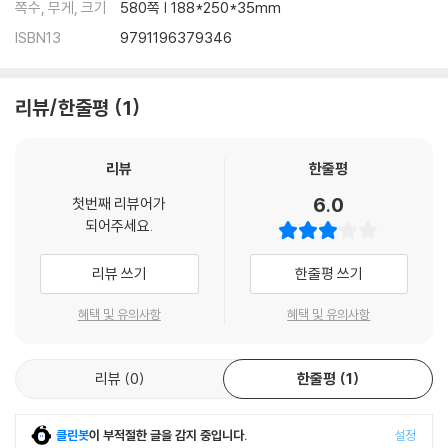
쪽수, 무게, 크기
580쪽 | 188*250*35mm
5) / 홍콩 흥중회 장정[쑨원(孫文), 1895. 2. 21.] / 변법통의[량치차오
ISBN13
9791196379346
(梁啓超), 1896] / 황제에게 올리는 여섯 번째의 상서[캉요우웨이 (康
有爲), 1898] / 『권학편』[장지동(張之洞), 1898] / 신축 조약(1901. 9.
7.) / 광서 신정 상유(1901. 1. 29.) / 정치학자 블룬츨리의 학설[량치차오
리뷰/한줄평
1
(梁啓超), 1903] / 『중국신보』 서(敍) [양두(楊度), 1907. 1. 20.] / 민
족적 국민[왕징웨이(汪精衛), 1905] / 중국 동맹회 혁명 방략(1906) /
흠정 헌법 대강(1908) / 중화민국 임시 약법(1912. 3. 10.) / 일본의 대중
리뷰
한줄평
국 21개조 요구(1915. 1. 18.) / 경고 청년(警告靑年)[천두슈(陳獨秀), 1
6.0
첫번째 리뷰어가
915] / 노라는 가출하여 어떻게 되었는가?[뤼신(魯迅), 1923. 12. 26.] /
되어주세요.
북경 학생계 선언[1919. 5. 4.] / 조선 독립운동의 감상; 푸쓰녠(傅斯年),
조선 독립운동에서의 새로운 교훈[천두슈(陳獨秀)] / 문제와 주의를 다
리뷰 쓰기
한줄평 쓰기
시 논한다[리다자오(李大釗), 1919. 8. 17.] / 중국 공산당 제1차 전국 대
표 대회 강령(1921. 7. 23. 러시아판의 번역) / 중국 공산당 제2차 전국 대
혜택 및 유의사항
혜택 및 유의사항
표 대회 선언문(1922. 7.) / 중국 국민당 제1차 전국 대표 대회 선언[쑨원,
1924. 1. 23.] / 남경 국민 정부 외교부가 영사 재판권 철폐 문 제에 관해 영
국의 주중국 공사에게 보낸 조회 (1929. 4. 27.) / 중화민국 훈정 시기 약
리뷰
0
한줄평
1
법(1931. 6. 1. 공포) / 중국의 홍색 정권은 어떻게 존재할 수 있는 가?[마
오쩌둥(毛澤東), 1928. 10. 5.] / 이른바 중국 본위의 문화 건설 선언의 평
클린봇
이 부적절한 글을 감지 중입니다.
설정
가[후스(胡適), 1935. 3. 31.] / 청화대학 구국회에서 전국 민중에게 알리