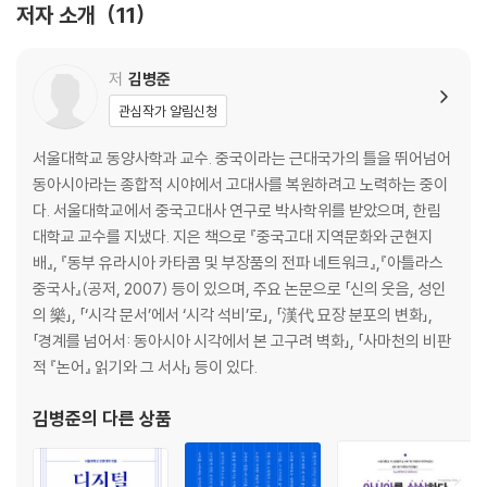
저자 소개
11
중원으로 들어온 호족(胡族)들 / 후한 말 민중의 동요와 도교 교단의 성립
/ 후한 말 군웅들의 할거와 유비(劉備) / 삼국(三國)으로의 분열과 조조
저
김병준
(曹操)의 활약 / 서진(西晉)의 제도 정비 / 전란 속에서의 자립 집단 / 재
관심작가 알림신청
력의 중요성 / 구품중정제(九品中正制)와 귀족 사회의 고착화 / 호족(胡
族)의 성장과 서진의 멸망 / 전진(前秦)의 남진(南進) 좌절과 남북 대치
서울대학교 동양사학과 교수. 중국이라는 근대국가의 틀을 뛰어넘어
상황의 고착 / 북위 왕조의 호족(胡族)적 특성 / 북위의 균전제 / 북위 효
동아시아라는 종합적 시야에서 고대사를 복원하려고 노력하는 중이
문제의 한화 정책(漢化政策) / 북조 말 다시 강화된 호족(胡族)의 풍조 /
다. 서울대학교에서 중국고대사 연구로 박사학위를 받았으며, 한림
사인(士人)과 서인(庶人)의 구별 / 사인(士人)의 명망(名望) / 남북조
대학교 교수를 지냈다. 지은 책으로 『중국고대 지역문화와 군현지
시기 풍속의 지역적 차이 / 불경의 한역(漢譯)과 불교의 발전 / 북조에서
배』, 『동부 유라시아 카타콤 및 부장품의 전파 네트워크』,『아틀라스
의 실용 기술 발전 / 중국의 분열과 고구려의 성장 / 서역(西域)과의 교류
중국사』(공저, 2007) 등이 있으며, 주요 논문으로 「신의 웃음, 성인
/ 호족(胡族)적 성격을 지닌 새로운 통일 제국 / 대운하의 건설 / 수나라의
의 樂」, 「‘시각 문서’에서 ‘시각 석비’로」, 「漢代 묘장 분포의 변화」,
흥성과 쇠퇴 / 당나라와 돌궐의 관계 / 당 태종 시기의 현실 / 당나라의 안
「경계를 넘어서: 동아시아 시각에서 본 고구려 벽화」, 「사마천의 비판
정과 역사의 재정리 / 통일 제국의 법제 정비 / 당의 균전제(均田制) / 과
적 『논어』 읽기와 그 서사」 등이 있다.
거 제도의 출현과 전개 / 무주혁명과 그 정치 / 당의 흥성과 쇠퇴 / 안사의
난과 당나라의 위기 / 번진(藩鎭)의 출현과 중앙 집권의 약화 / 양세법(兩
김병준
의 다른 상품
稅法)의 시행 / 지주 계층의 성장 / 당나라 후기의 사회상 / 황소의 봉기 /
문벌 세력의 약화 / 중소 지주의 생활상 / 수나라와 당나라의 수도 형태 /